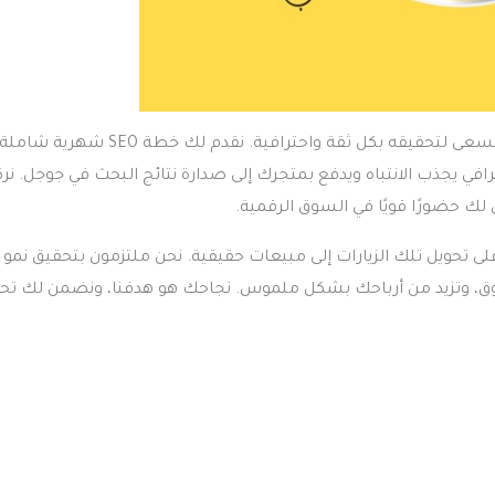
مع برق سيو، نجاح متجرك الإلكتروني ليس مجرد احتمال، بل هو هدف نسعى لتحقيقه بكل ثقة واحترافية. نقدم لك خطة SEO شهرية شامل
ي يجذب الانتباه ويدفع بمتجرك إلى صدارة نتائج البحث في جوجل. نرك
 حضورًا قويًا في السوق الرقمية.
لى تحويل تلك الزيارات إلى مبيعات حقيقية. نحن ملتزمون بتحقيق نمو
ق، وتزيد من أرباحك بشكل ملموس. نجاحك هو هدفنا، ونضمن لك تح