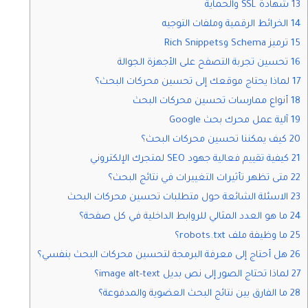
13 شهادة SSL والحماية
14 الخرائط الرقمية وملفات التوجيه
15 ترميز Schema وRich Snippets
16 تحسين تجربة التصفح على الأجهزة الجوالة
17 لماذا يحتاج موقعك إلى تحسين محركات البحث؟
18 أنواع ممارسات تحسين محركات البحث
19 آلية عمل محرك بحث Google
20 كيف يمكننا تحسين محركات البحث؟
21 كيفية تقييم فعالية جهود SEO لمتجرك الإلكتروني
22 متى تظهر تأثيرات التغييرات في نتائج البحث؟
23 الاسئلة الشائعة حول متطلبات تحسين محركات البحث
24 ما هو العدد المثالي للروابط الداخلية في كل صفحة؟
25 ما وظيفة ملف robots.txt؟
26 هل أحتاج إلى معرفة البرمجة لتحسين محركات البحث بنفسي؟
27 لماذا تحتاج الصور إلى نص بديل image alt-text؟
28 ما الفارق بين نتائج البحث العضوية والمدفوعة؟