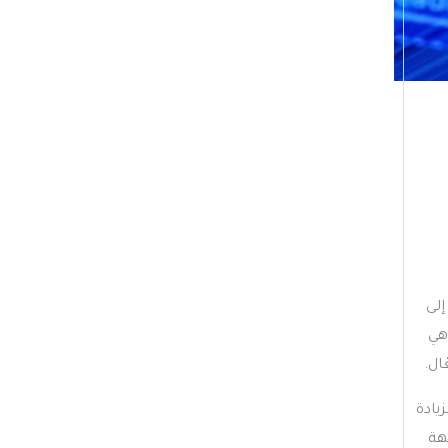
ي
ف
ا
ت
إلى
هي
ال.
يادة
هة