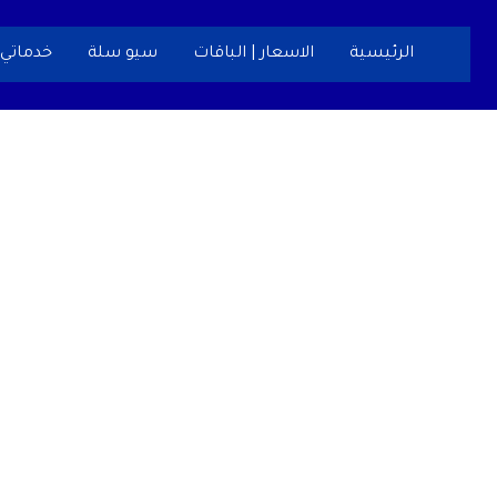
خطي
لى
الرئيسية
الاسعار | الباقات
سيو سلة
خدماتي
لمحتوى