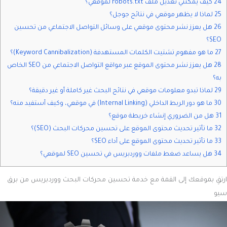
24 كيف يمكنني تعديل ملف robots.txt لموقعي؟
25 لماذا لا يظهر موقعي في نتائج جوجل؟
26 هل يعزز نشر محتوى موقعي على وسائل التواصل الاجتماعي من تحسين
SEO؟
27 ما هو مفهوم تشتيت الكلمات المستهدفة (Keyword Cannibalization)؟
28 هل يعزز نشر محتوى الموقع عبر مواقع التواصل الاجتماعي من SEO الخاص
به؟
29 لماذا تبدو معلومات موقعي في نتائج البحث غير كاملة أو غير دقيقة؟
30 ما هو دور الربط الداخلي (Internal Linking) في موقعي، وكيف أستفيد منه؟
31 هل من الضروري إنشاء خريطة موقع؟
32 ما تأثير تحديث محتوى الموقع على تحسين محركات البحث (SEO)؟
33 ما تأثير تحديث محتوى الموقع على أداء SEO؟
34 هل يساعد ضغط ملفات ووردبريس في تحسين SEO لموقعي؟
ارتقِ بموقعك إلى القمة مع خدمة تحسين محركات البحث ووردبريس من برق
سيو