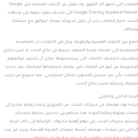
الكلمات التي تحقق لك التفوق. ولا تغفل عن الأدوات المجانية مثل Google
Keyword Planner وGoogle Trends التي تمنحك نظرة دقيقة على توجهات
البحث. اختيار الكلمات يجب أن يكون مدروسًا بعناية، ليتوافق مع صناعتك
ومجالك.
اجمع بين الكلمات القصيرة والطويلة، وركز على الكلمات ذات المنافسة
المنخفضة التي تمنحك فرصة الصعود بسرعة في نتائج البحث. لا تنسَ تحليل
منافسيك لاكتشاف الكلمات التي يستخدمونها. يمكن أن تكشف مواقعهم
الإلكترونية عن كنوز من الكلمات التي يمكنك استغلالها لصالحك. بعد تحديد
الكلمات، يأتي دور تحسين المحتوى بشكل استراتيجي، مما سيرفع من ترتيب
موقعك ويجعله يتصدر نتائج البحث.
الربط الداخلي والخارجي
لزيادة قوة موقعك في محركات البحث، من الضروري إنشاء روابط صادرة إلى
مصادر موثوقة وعالية الجودة. هذا يساهم في تحسين سلطة صفحتك،
ويساعد محركات البحث على فهم أهمية محتواك. بالإضافة إلى ذلك، الربط
الداخلي بين صفحات موقعك يُنشط صفحات المدونة القديمة، ويزيد من عدد