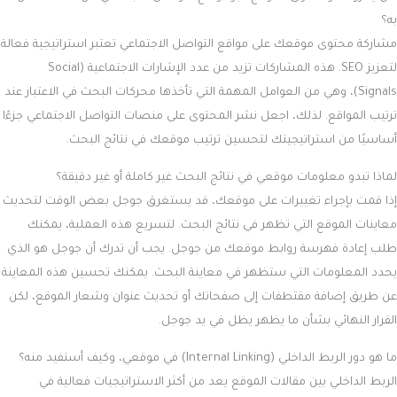
به؟
مشاركة محتوى موقعك على مواقع التواصل الاجتماعي تعتبر استراتيجية فعالة
لتعزيز SEO. هذه المشاركات تزيد من عدد الإشارات الاجتماعية (Social
Signals)، وهي من العوامل المهمة التي تأخذها محركات البحث في الاعتبار عند
ترتيب المواقع. لذلك، اجعل نشر المحتوى على منصات التواصل الاجتماعي جزءًا
أساسيًا من استراتيجيتك لتحسين ترتيب موقعك في نتائج البحث.
لماذا تبدو معلومات موقعي في نتائج البحث غير كاملة أو غير دقيقة؟
إذا قمت بإجراء تغييرات على موقعك، قد يستغرق جوجل بعض الوقت لتحديث
معاينات الموقع التي تظهر في نتائج البحث. لتسريع هذه العملية، يمكنك
طلب إعادة فهرسة روابط موقعك من جوجل. يجب أن تدرك أن جوجل هو الذي
يحدد المعلومات التي ستظهر في معاينة البحث. يمكنك تحسين هذه المعاينة
عن طريق إضافة مقتطفات إلى صفحاتك أو تحديث عنوان وشعار الموقع، لكن
القرار النهائي بشأن ما يظهر يظل في يد جوجل.
ما هو دور الربط الداخلي (Internal Linking) في موقعي، وكيف أستفيد منه؟
الربط الداخلي بين مقالات الموقع يعد من أكثر الاستراتيجيات فعالية في