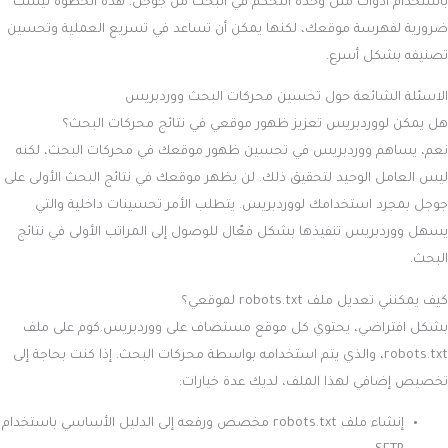
باستخدام أدوات مثل وحدة التحكم في البحث من جوجل. هذه الخطوة ليست
ضرورية لفهرسة موقعك، لكنها يمكن أن تساعد في تسريع العملية وتحسين
تصنيفه بشكل أسرع.
الاسئلة الشائعة حول
تحسين محركات البحث ووردبريس
هل يمكن لووردبريس تعزيز ظهور موقعي في نتائج محركات البحث؟
نعم، يساهم ووردبريس في تحسين ظهور موقعك في محركات البحث، لكنه
ليس العامل الوحيد لتحقيق ذلك. لن يظهر موقعك في نتائج البحث الأولى على
جوجل بمجرد استخدامك لووردبريس. يتطلب الأمر تحسينات داخلية والتي
يسهل ووردبريس تنفيذها بشكل فعّال للوصول إلى المراتب الأولى في نتائج
البحث.
كيف يمكنني تعديل ملف robots.txt لموقعي؟
بشكل افتراضي، يحتوي كل موقع مستضاف على ووردبريس.كوم على ملف
robots.txt، والذي يتم استخدامه بواسطة محركات البحث. إذا كنت بحاجة إلى
تخصيص إضافي لهذا الملف، لديك عدة خيارات:
إنشاء ملف robots.txt مخصص ورفعه إلى الدليل الأساسي باستخدام