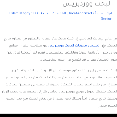
البحث ووردبريس
اترك تعليقاً
/
Uncategorized
,
المدونة
/ بواسطة
Eslam Magdy SEO
Senior
في عالم الإنترنت المزدحم، إذا كنت تبحث عن التفوق والظهور في صدارة نتائج
البحث، فإن
تحسين محركات البحث ووردبريس
هو سلاحك الأقوى. مواقع
ووردبريس، بأدواتها المرنة وقابليتها للتخصيص، تقدم لك أساسًا قويًا، لكن
بدون تحسين فعال، قد تضيع في زحمة المنافسين.
إذا كنت تسعى إلى زيادة ظهور موقعك على الإنترنت، وزيادة حركة المرور
العضوية، فلا تتردد في طلب تحسين محركات البحث من خبير السيو اسلام
مجدي. من خلال استراتيجياته المبتكرة وخبرته الواسعة في تحسين محركات
البحث، يمكنك تحويل موقع ووردبريس الخاص بك إلى منصة قوية تجذب الزوار
وتحقق نتائج مبهرة. ابدأ رحلتك نحو الصدارة في نتائج البحث مع خبير السيو
اسلام مجدي.