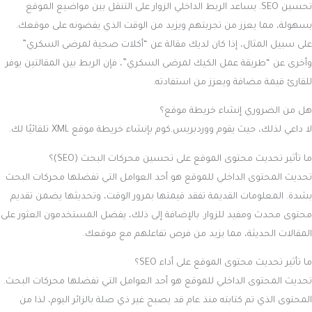
تحسين SEO. يساعد الربط الداخلي الزوار على التنقل بين مواضيع الموقع
بسهولة، مما يعزز من تجربتهم ويزيد من الوقت الذي يقضونه على موقعك.
على سبيل المثال، إذا كان لديك مقالة عن “أكلات صحية لمرضى السكري”
وأخرى عن “طريقة عمل الكيك لمرضى السكري”، فإن الربط بين المقالتين يوفر
للقارئ قيمة مضافة ويعزز من استفادته.
هل من الضروري إنشاء خريطة موقع؟
لا داعي لذلك، حيث يقوم ووردبريس.كوم بإنشاء خريطة موقع XML تلقائيًا لك.
ما تأثير تحديث محتوى الموقع على تحسين محركات البحث (SEO)؟
تحديث المحتوى الداخلي للموقع هو أحد العوامل التي تفضلها محركات البحث
بشدة. المعلومات القديمة تفقد قيمتها بمرور الوقت، وتحديثها يضمن تقديم
محتوى محدث ومفيد للزوار. بالإضافة إلى ذلك، يفضل المستخدمون العثور على
المقالات الحديثة، مما يزيد من فرص تفاعلهم مع موقعك.
ما تأثير تحديث محتوى الموقع على أداء SEO؟
تحديث المحتوى الداخلي للموقع هو أحد العوامل التي تفضلها محركات البحث.
المحتوى الذي تم كتابته منذ عام قد يصبح غير ذي صلة بالزائر اليوم، لذا من