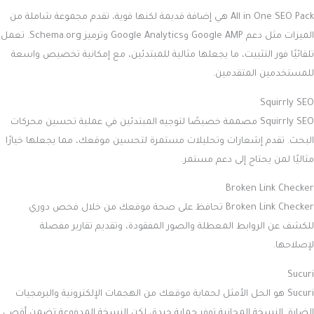
All in One SEO Pack هي إضافة قديمة لكنها قوية، تقدم مجموعة شاملة من
الميزات مثل دعم Google AMP وGoogle Analytics وترميز Schema.org. تعمل
تلقائيًا فور التثبيت، ما يجعلها مثالية للمبتدئين، مع إمكانية تخصيص واسعة
للمستخدمين المتقدمين.
Squirrly SEO
Squirrly SEO مصممة خصيصًا لتوجيه المبتدئين في عملية تحسين محركات
البحث. تقدم إشعارات وتحليلات مستمرة لتحسين موقعك، مما يجعلها خيارًا
مثاليًا لمن يحتاج إلى دعم مستمر.
Broken Link Checker
Broken Link Checker تحافظ على صحة موقعك من خلال فحص دوري
للكشف عن الروابط المعطلة والصور المفقودة، وتقديم تقارير مفصلة
لإصلاحها.
Sucuri
Sucuri هو الحل الأمثل لحماية موقعك من الهجمات الإلكترونية والبرمجيات
الضارة. النسخة المجانية توفر حماية جيدة، لكن النسخة المدفوعة تضمن أقصى