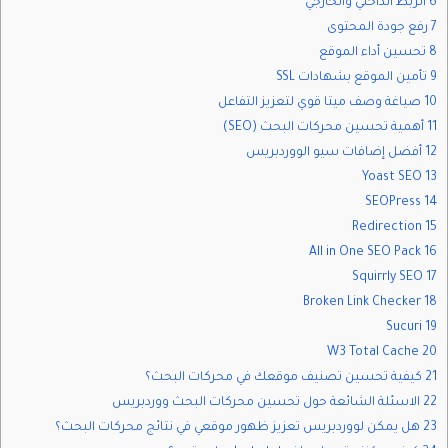
6 الربط الداخلي والخارجي
7 رفع جودة المحتوى
8 تحسين أداء الموقع
9 تأمين الموقع بشهادات SSL
10 صياغة وصف ميتا قوي لتعزيز التفاعل
11 أهمية تحسين محركات البحث (SEO)
12 أفضل إضافات سيو الووردبريس
13 Yoast SEO
14 SEOPress
15 Redirection
16 All in One SEO Pack
17 Squirrly SEO
18 Broken Link Checker
19 Sucuri
20 W3 Total Cache
21 كيفية تحسين تصنيف موقعك في محركات البحث؟
22 الاسئلة الشائعة حول تحسين محركات البحث ووردبريس
23 هل يمكن لووردبريس تعزيز ظهور موقعي في نتائج محركات البحث؟