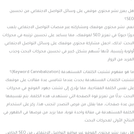
هل يعزز نشر محتوى موقعي على وسائل التواصل الاجتماعي من تحسين
SEO؟
نعم، نشر محتوى موقعك ومشاركته عبر منصات التواصل الاجتماعي يلعب
دورًا حيويًا في تعزيز SEO لموقعك، مما يساعد على تحسين ترتيبه في محركات
البحث. لذلك، اجعل مشاركة محتوى موقعك على وسائل التواصل الاجتماعي
أولوية رئيسية، لأنها تُسهم بشكل كبير في تحسين محركات البحث وجذب
المزيد من الزوار.
ما هو مفهوم تشتيت الكلمات المستهدفة (Keyword Cannibalization)؟
تشتيت الكلمات المستهدفة يحدث عندما تتنافس عدة مقالات على موقعك
على نفس الكلمة المفتاحية، مما يؤدي إلى تشتت جهود الموقع في محركات
البحث. بدلًا من تعزيز قوة الصفحة التي تستهدف هذه الكلمة، يتم تقسيمها
بين عدة صفحات، مما يقلل من فرص التصدر. لتجنب هذا، ركز على استخدام
الكلمة المستهدفة في مقالة واحدة قوية، مما يزيد من فرصها في الظهور في
النتائج الأولى لمحركات البحث.
هل يعزز نشر محتوى الموقع عبر مواقع التواصل الاجتماعي من SEO الخاص