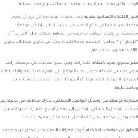
الوقت، ولكن هناك استراتيجيات يمكنك اتباعها لتسريع هذه العملية:
اختيار الكلمات المفتاحية بعناية:
حدد الكلمات المفتاحية التي تريد أن يظهر
موقعك من خلالها في نتائج البحث. على سبيل المثال، إذا كان موقعك
متخصصًا في ركوب القوارب، قد ترغب في الظهور بكلمات مثل “القوارب” أو
“الإبحار” أو “الطاقم”. استخدم هذه الكلمات بذكاء في عناوين مقالاتك، عناوين
URL، والمحتوى بشكل عام.
نشر محتوى جديد بانتظام:
كلما زادت وتيرة نشر المقالات على موقعك، زادت
فرص تحسين تصنيفه. جوجل يحب المواقع التي تقوم بتحديث محتواها بانتظام.
ليس من الضروري النشر يوميًا أو أسبوعيًا، ولكن ابحث عن وتيرة تناسبك
وحافظ عليها.
مشاركة موقعك على وسائل التواصل الاجتماعي:
شارك مقالاتك فور نشرها عبر
شبكات التواصل الاجتماعي للوصول إلى جمهور أوسع. كلما زادت حركة المرور
العضوية إلى موقعك، كان ذلك أفضل لتصنيفه في محركات البحث.
التحقق من موقعك باستخدام أدوات محركات البحث:
قم بالتحقق من موقعك