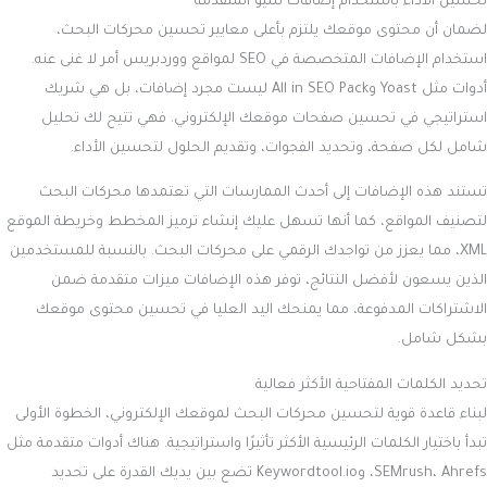
تحسين الأداء باستخدام إضافات سيو المتقدمة
لضمان أن محتوى موقعك يلتزم بأعلى معايير تحسين محركات البحث،
استخدام الإضافات المتخصصة في SEO لمواقع ووردبريس أمر لا غنى عنه.
أدوات مثل Yoast وAll in SEO Pack ليست مجرد إضافات، بل هي شريك
استراتيجي في تحسين صفحات موقعك الإلكتروني. فهي تتيح لك تحليل
شامل لكل صفحة، وتحديد الفجوات، وتقديم الحلول لتحسين الأداء.
تستند هذه الإضافات إلى أحدث الممارسات التي تعتمدها محركات البحث
لتصنيف المواقع، كما أنها تسهل عليك إنشاء ترميز المخطط وخريطة الموقع
XML، مما يعزز من تواجدك الرقمي على محركات البحث. بالنسبة للمستخدمين
الذين يسعون لأفضل النتائج، توفر هذه الإضافات ميزات متقدمة ضمن
الاشتراكات المدفوعة، مما يمنحك اليد العليا في تحسين محتوى موقعك
بشكل شامل.
تحديد الكلمات المفتاحية الأكثر فعالية
لبناء قاعدة قوية لتحسين محركات البحث لموقعك الإلكتروني، الخطوة الأولى
تبدأ باختيار الكلمات الرئيسية الأكثر تأثيرًا واستراتيجية. هناك أدوات متقدمة مثل
SEMrush، Ahrefs، وKeywordtool.io تضع بين يديك القدرة على تحديد