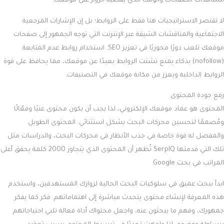
مشاهدات الصفحات والوقت الذي يقضيه الزوار على موقعك.
لا تقتصر الاستراتيجيات هنا فقط على الروابط؛ بل إن الإشارات المرجعية
الاجتماعية والمناقشات الشيقة عبر الإنترنت التي توجه الجمهور إلى صفحات
موقعك تلعب دورًا محوريًا في تعزيز SEO. استخدام روابط عدم المتابعة
(nofollow) بذكاء يمنع تشتت الروابط بعيدًا عن موقعك، مما يحافظ على قوة
الروابط الداخلية ويعزز من مكانة موقعك في التصنيفات.
رفع جودة المحتوى
المحتوى هو عماد موقعك الإلكتروني، لذا يجب أن يكون محتوى غنيًا وفعّالًا
ومُصممًا لتحسين محركات البحث بشكل استثنائي. المحتوى الطويل
والمفصل له قوة خاصة في جذب الأنظار في محركات البحث، والدراسات مثل
تلك التي قدمتها SerpIQ تُظهر أن المحتوى الذي يتجاوز 2000 كلمة يحقق أعلى
المراتب في بحث Google.
ابدأ ببحث عميق في سلوكيات البحث الحالية لزوارك المستهدفين، واستخدم
هذه المعرفة لإنشاء محتوى يتحدث مباشرة إلى اهتماماتهم. فكر كما يفكر
جمهورك، وفهم ما يبحثون عنه، واجعل محتواك أداة فعالة تلبي احتياجاتهم