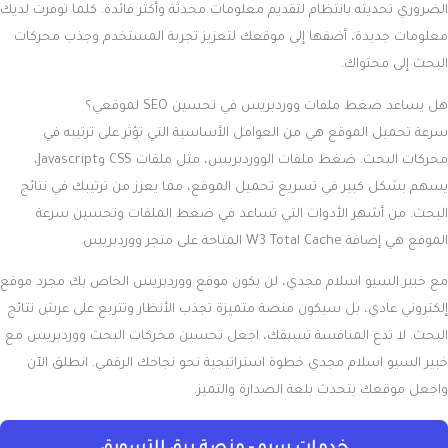
الضروري تحديثه بانتظام لتقديم معلومات محدثة وأكثر فائدة. كلما توفرت لديك
معلومات جديدة، أضفها إلى موقعك لتعزيز تجربة المستخدم وجذب محركات
البحث إلى محتواك.
هل يساعد ضغط ملفات ووردبريس في تحسين SEO لموقعي؟
سرعة تحميل الموقع هي من العوامل الأساسية التي تؤثر على ترتيبه في
محركات البحث. ضغط ملفات الووردبريس، مثل ملفات CSS وJavascript،
يسهم بشكل كبير في تسريع تحميل الموقع، مما يعزز من ترتيبك في نتائج
البحث. من أشهر الأدوات التي تساعد في ضغط الملفات وتحسين سرعة
الموقع هي إضافة W3 Total Cache المتاحة على متجر ووردبريس.
مع خبير السيو اسلام مجدي، لن يكون موقع ووردبريس الخاص بك مجرد موقع
إلكتروني عادي، بل سيكون منصة متميزة تجذب الأنظار وتتربع على عرش نتائج
البحث. لا تدع المنافسة تسبقك، اجعل
تحسين محركات البحث ووردبريس
مع
خبير السيو اسلام مجدي خطوة استراتيجية نحو نجاحك الرقمي. انطلق الآن
واجعل موقعك يتحدث بلغة الصدارة والتميز.