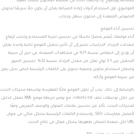
ببساطة ووضوح. إذا واجهت تحديًا في تبسيط المحتوى بسبب تعقيد
الموضوع، فإن استخدام أدوات إعادة الصياغة يمكن أن يكون حلاً سريعًا لتحويل
النصوص المعقدة إلى محتوى سهل وجذاب.
تحسين أداء الموقع
أداء موقعك يُعتبر عنصرًا حاسمًا في تحسين تجربة المستخدم وتجنب ارتفاع
معدلات الارتداد. الدراسات تشير إلى أن تأخير تحميل الموقع لثانية واحدة يمكن
أن يؤدي إلى انخفاض بنسبة 11% في مشاهدات الصفحة، في حين أن سرعة
التحميل بين 1-3 ثوانٍ تقلل من معدل الارتداد بنسبة 32%. تحسين الصور
وضمان استخدام عناوين وصفية تحتوي على الكلمات الرئيسية كنص بديل يعزز
من سرعة الموقع وأدائه.
بالإضافة إلى ذلك، يجب أن يكون الموقع قابلًا للفهرسة بواسطة محركات البحث
من خلال توجيهات ملف robots.txt، مع توفير خريطة موقع XML تعمل كدليل
لمحركات البحث. تأكد من تحسين علامات العنوان والوصف التعريفي وفقًا
لأفضل ممارسات SEO، واستخدم الكلمات الرئيسية بشكل مثالي في عنوان
URL لكل صفحة لضمان ظهورها بشكل فعال في نتائج البحث.