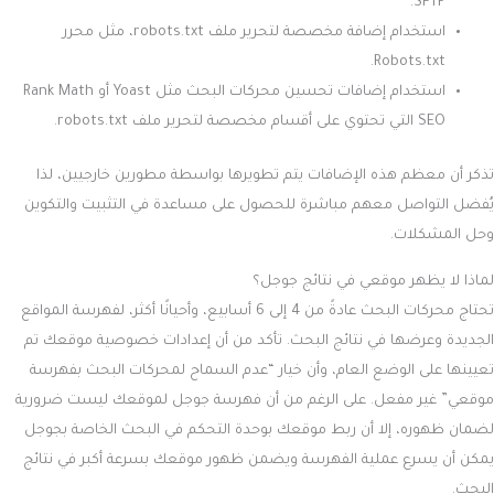
SFTP.
استخدام إضافة مخصصة لتحرير ملف robots.txt، مثل محرر
Robots.txt.
استخدام إضافات تحسين محركات البحث مثل Yoast أو Rank Math
SEO التي تحتوي على أقسام مخصصة لتحرير ملف robots.txt.
تذكر أن معظم هذه الإضافات يتم تطويرها بواسطة مطورين خارجيين، لذا
يُفضل التواصل معهم مباشرة للحصول على مساعدة في التثبيت والتكوين
وحل المشكلات.
لماذا لا يظهر موقعي في نتائج جوجل؟
تحتاج محركات البحث عادةً من 4 إلى 6 أسابيع، وأحيانًا أكثر، لفهرسة المواقع
الجديدة وعرضها في نتائج البحث. تأكد من أن إعدادات خصوصية موقعك تم
تعيينها على الوضع العام، وأن خيار “عدم السماح لمحركات البحث بفهرسة
موقعي” غير مفعل. على الرغم من أن فهرسة جوجل لموقعك ليست ضرورية
لضمان ظهوره، إلا أن ربط موقعك بوحدة التحكم في البحث الخاصة بجوجل
يمكن أن يسرع عملية الفهرسة ويضمن ظهور موقعك بسرعة أكبر في نتائج
البحث.