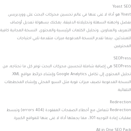
Yoast SEO
Yoast هو أداة لا غنى عنها في عالم تحسين محركات البحث على ووردبريس.
بفضل واجهته السهلة وتحليلاته الدقيقة، يمكنك بسهولة تعديل أوصاف
التعريف والعناوين، وتحليل الكلمات الرئيسية والمحتوى. النسخة المجانية كافية
للمبتدئين، بينما تقدم النسخة المدفوعة ميزات متقدمة تلبي احتياجات
المحترفين.
SEOPress
SEOPress هي إضافة شاملة لتحسين محركات البحث توفر كل ما تحتاجه، من
تحليل المحتوى إلى تكامل Google Analytics وإنشاء خرائط مواقع XML.
النسخة المدفوعة تضيف ميزات قوية مثل السيو المحلي وإنشاء المخططات
التلقائية.
Redirection
Redirection تتعامل مع أخطاء الصفحات المفقودة (404 errors) وتبسط
عمليات إعادة التوجيه 301، مما يجعلها أداة لا غنى عنها للمواقع الكبيرة.
All in One SEO Pack