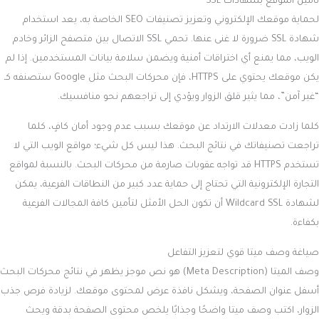
تأمين الموقع بشهادات SSL
لحماية موقعك الإلكتروني وتعزيز تصنيفات SEO الخاصة به، يعد استخدام
شهادة SSL ضرورة لا غنى عنها. تحمي SSL الاتصال بين متصفح الزائر وخادم
الويب، مما يمنع أي اختراقات أمنية ويضمن سلامة بيانات المستخدمين. إذا لم
يكن موقعك يحتوي على HTTPS، فإن محركات البحث مثل Google ستصنفه كـ
“غير آمن”، مما يثير قلق الزوار ويؤدي إلى تراجعهم نحو منافسيك.
كلما زادت معدلات الارتداد عن موقعك بسبب عدم وجود أمان كافٍ، كلما
تراجعت تصنيفاتك في نتائج البحث. هذا ليس كل شيء؛ مواقع الويب التي لا
تستخدم HTTPS قد تواجه عقوبات صارمة من محركات البحث. بالنسبة لمواقع
التجارة الإلكترونية التي تحتاج إلى حماية عدد كبير من النطاقات الفرعية، يمكن
لشهادة Wildcard SSL أن تكون الحل الأمثل لتأمين كافة المجالات الفرعية
بكفاءة.
صياغة وصف ميتا قوي لتعزيز التفاعل
وصف الميتا (Meta Description) هو نص موجز يظهر في نتائج محركات البحث
أسفل عنوان الصفحة، ويشكل نافذة عرض لمحتوى موقعك. لزيادة فرص جذب
الزوار، اكتب وصف ميتا واضحًا وجذابًا يلخص محتوى الصفحة بدقة ويحث