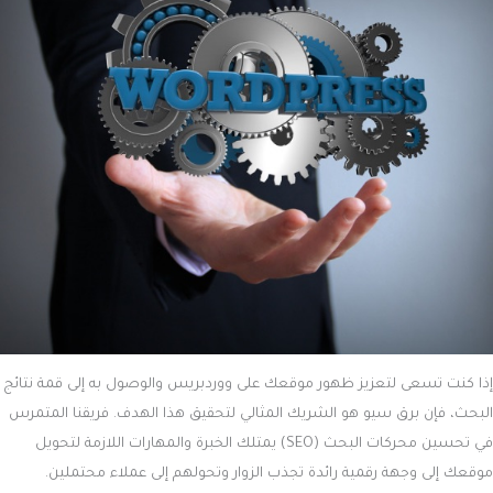
إذا كنت تسعى لتعزيز ظهور موقعك على ووردبريس والوصول به إلى قمة نتائج
البحث، فإن برق سيو هو الشريك المثالي لتحقيق هذا الهدف. فريقنا المتمرس
في تحسين محركات البحث (SEO) يمتلك الخبرة والمهارات اللازمة لتحويل
موقعك إلى وجهة رقمية رائدة تجذب الزوار وتحولهم إلى عملاء محتملين.