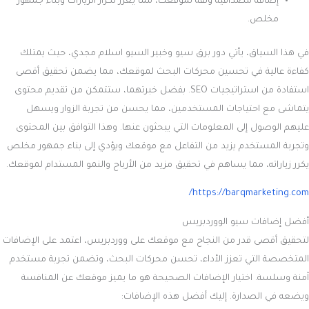
إضافة مصداقية وثقة لموقعك، مما يعزز تكرار الزيارات وبناء جمهور
مخلص.
في هذا السياق، يأتي دور برق سيو وخبير السيو اسلام مجدي، حيث يمتلك
كفاءة عالية في تحسين محركات البحث لموقعك، مما يضمن تحقيق أقصى
استفادة من استراتيجيات SEO. بفضل خبرتهما، ستتمكن من تقديم محتوى
يتماشى مع احتياجات المستخدمين، مما يحسن من تجربة الزوار ويسهل
عليهم الوصول إلى المعلومات التي يبحثون عنها. وهذا التوافق بين المحتوى
وتجربة المستخدم يزيد من التفاعل مع موقعك ويؤدي إلى بناء جمهور مخلص
يكرر زياراته، مما يساهم في تحقيق مزيد من الأرباح والنمو المستدام لموقعك.
https://barqmarketing.com/
أفضل إضافات سيو الووردبريس
لتحقيق أقصى قدر من النجاح مع موقعك على ووردبريس، اعتمد على الإضافات
المتخصصة التي تعزز الأداء، تحسن محركات البحث، وتضمن تجربة مستخدم
آمنة وسلسة. اختيار الإضافات الصحيحة هو ما يميز موقعك عن المنافسة
ويضعه في الصدارة. إليك أفضل هذه الإضافات: