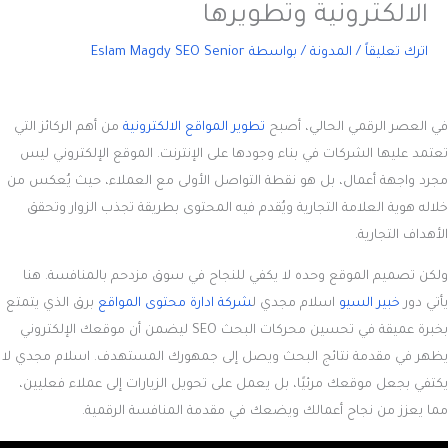
الالكترونية وتطويرها
اترك تعليقاً
/
المدونة
/ بواسطة
Eslam Magdy SEO Senior
في العصر الرقمي الحالي، أصبح
تطوير المواقع الالكترونية
من أهم الركائز التي
تعتمد عليها الشركات في بناء وجودها على الإنترنت. الموقع الإلكتروني ليس
مجرد واجهة أعمال، بل هو نقطة التواصل الأولى مع العملاء، حيث يُعكس من
خلاله هوية العلامة التجارية ويُقدم فيه المحتوى بطريقة تجذب الزوار وتحقق
الأهداف التجارية.
ولكن تصميم الموقع وحده لا يكفي للنجاح في سوق مزدحم بالمنافسة. هنا
يأتي دور
خبير السيو
اسلام مجدي ل
شركة ادارة محتوى المواقع
برق الذي يتمتع
بخبرة عميقة في تحسين محركات البحث SEO ليضمن أن موقعك الإلكتروني
يظهر في مقدمة نتائج البحث ويصل إلى جمهورك المستهدف. اسلام مجدي لا
يكتفي بجعل موقعك مرئيًا، بل يعمل على تحويل الزيارات إلى عملاء فعليين،
مما يعزز من نجاح أعمالك ويضعك في مقدمة المنافسة الرقمية.