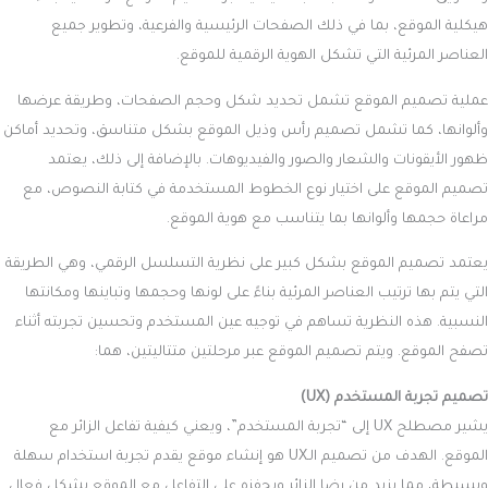
هيكلية الموقع، بما في ذلك الصفحات الرئيسية والفرعية، وتطوير جميع
العناصر المرئية التي تشكل الهوية الرقمية للموقع.
عملية تصميم الموقع تشمل تحديد شكل وحجم الصفحات، وطريقة عرضها
وألوانها، كما تشمل تصميم رأس وذيل الموقع بشكل متناسق، وتحديد أماكن
ظهور الأيقونات والشعار والصور والفيديوهات. بالإضافة إلى ذلك، يعتمد
تصميم الموقع على اختيار نوع الخطوط المستخدمة في كتابة النصوص، مع
مراعاة حجمها وألوانها بما يتناسب مع هوية الموقع.
يعتمد تصميم الموقع بشكل كبير على نظرية التسلسل الرقمي، وهي الطريقة
التي يتم بها ترتيب العناصر المرئية بناءً على لونها وحجمها وتباينها ومكانتها
النسبية. هذه النظرية تساهم في توجيه عين المستخدم وتحسين تجربته أثناء
تصفح الموقع. ويتم تصميم الموقع عبر مرحلتين متتاليتين، هما:
تصميم تجربة المستخدم (UX)
يشير مصطلح UX إلى “تجربة المستخدم”، ويعني كيفية تفاعل الزائر مع
الموقع. الهدف من تصميم الـUX هو إنشاء موقع يقدم تجربة استخدام سهلة
وبسيطة، مما يزيد من رضا الزائر ويحفزه على التفاعل مع الموقع بشكل فعال.