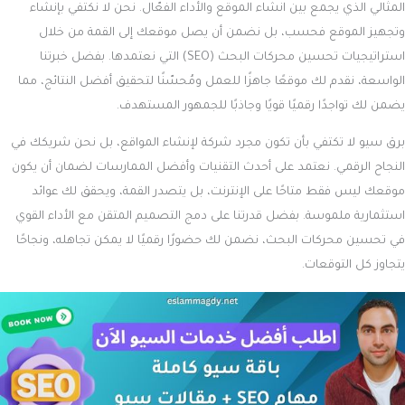
المثالي الذي يجمع بين انشاء الموقع والأداء الفعّال. نحن لا نكتفي بإنشاء
وتجهيز الموقع فحسب، بل نضمن أن يصل موقعك إلى القمة من خلال
استراتيجيات تحسين محركات البحث (SEO) التي نعتمدها. بفضل خبرتنا
الواسعة، نقدم لك موقعًا جاهزًا للعمل ومُحسّنًا لتحقيق أفضل النتائج، مما
يضمن لك تواجدًا رقميًا قويًا وجاذبًا للجمهور المستهدف.
برق سيو لا تكتفي بأن تكون مجرد شركة لإنشاء المواقع، بل نحن شريكك في
النجاح الرقمي. نعتمد على أحدث التقنيات وأفضل الممارسات لضمان أن يكون
موقعك ليس فقط متاحًا على الإنترنت، بل يتصدر القمة، ويحقق لك عوائد
استثمارية ملموسة. بفضل قدرتنا على دمج التصميم المتقن مع الأداء القوي
في تحسين محركات البحث، نضمن لك حضورًا رقميًا لا يمكن تجاهله، ونجاحًا
يتجاوز كل التوقعات.