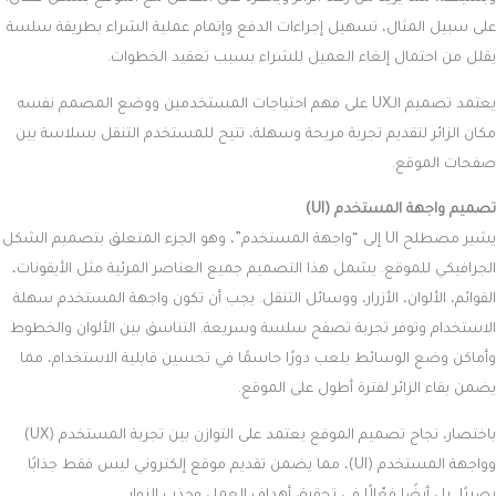
على سبيل المثال، تسهيل إجراءات الدفع وإتمام عملية الشراء بطريقة سلسة
يقلل من احتمال إلغاء العميل للشراء بسبب تعقيد الخطوات.
يعتمد تصميم الـUX على فهم احتياجات المستخدمين ووضع المصمم نفسه
مكان الزائر لتقديم تجربة مريحة وسهلة، تتيح للمستخدم التنقل بسلاسة بين
صفحات الموقع.
تصميم واجهة المستخدم (UI)
يشير مصطلح UI إلى “واجهة المستخدم”، وهو الجزء المتعلق بتصميم الشكل
الجرافيكي للموقع. يشمل هذا التصميم جميع العناصر المرئية مثل الأيقونات،
القوائم، الألوان، الأزرار، ووسائل التنقل. يجب أن تكون واجهة المستخدم سهلة
الاستخدام وتوفر تجربة تصفح سلسة وسريعة. التناسق بين الألوان والخطوط
وأماكن وضع الوسائط يلعب دورًا حاسمًا في تحسين قابلية الاستخدام، مما
يضمن بقاء الزائر لفترة أطول على الموقع.
باختصار، نجاح تصميم الموقع يعتمد على التوازن بين تجربة المستخدم (UX)
وواجهة المستخدم (UI)، مما يضمن تقديم موقع إلكتروني ليس فقط جذابًا
بصريًا، بل أيضًا فعّالًا في تحقيق أهداف العمل وجذب الزوار.