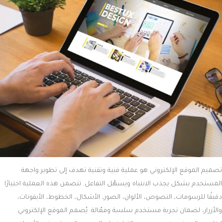
تصميم الموقع الإلكتروني هو عملية فنية وتقنية تهدف إلى تطوير واجهة
المستخدم بشكل يجذب الانتباه ويسهّل التفاعل. تتضمن هذه العملية اختيارًا
دقيقًا للرسومات، النصوص، الألوان، الصور، الأشكال، الخطوط، الأيقونات،
والأزرار، لضمان تجربة مستخدم سلسة وفعّالة. يُصمم الموقع الإلكتروني