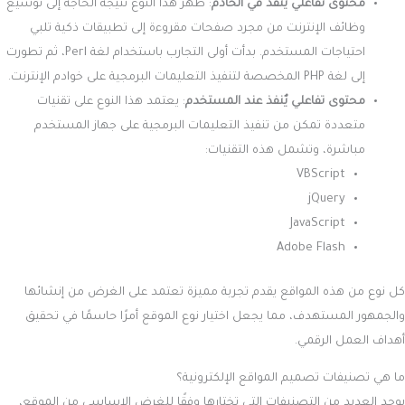
محتوى تفاعلي يٌنفذ في الخادم
: ظهر هذا النوع نتيجة الحاجة إلى توسيع
وظائف الإنترنت من مجرد صفحات مقروءة إلى تطبيقات ذكية تلبي
احتياجات المستخدم. بدأت أولى التجارب باستخدام لغة Perl، ثم تطورت
إلى لغة PHP المخصصة لتنفيذ التعليمات البرمجية على خوادم الإنترنت.
محتوى تفاعلي يٌنفذ عند المستخدم
: يعتمد هذا النوع على تقنيات
متعددة تمكن من تنفيذ التعليمات البرمجية على جهاز المستخدم
مباشرة، وتشمل هذه التقنيات:
VBScript
jQuery
JavaScript
Adobe Flash
كل نوع من هذه المواقع يقدم تجربة مميزة تعتمد على الغرض من إنشائها
والجمهور المستهدف، مما يجعل اختيار نوع الموقع أمرًا حاسمًا في تحقيق
أهداف العمل الرقمي.
ما هي تصنيفات تصميم المواقع الإلكترونية؟
يوجد العديد من التصنيفات التي تختارها وفقًا للغرض الاساسي من الموقع،