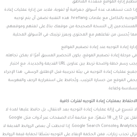
تنظيم إدارة المواقع متعددة المناطق
إذا كنت تستهدف عدة أسواق جغرافية أو لغوية، فلابد من إدارة عمليات إعادة
التوجيه بالتكامل مع علامات hreflang. هذه التقنية تضمن أن يتم توجيه
المستخدمين إلى النسخة الصحيحة من موقعك بناءً على لغتهم وموقعهم،
مما يُحسن من تفاعلهم مع المحتوى ويعزز ترتيبك في الأسواق المحلية.
إدارة إعادة التوجيه عند إعادة تصميم المواقع
في مرحلة إعادة تصميم الموقع، يكون التحضير المسبق أمرًا لا يمكن تجاهله.
يجب رسم خطة واضحة تربط بين عناوين URL القديمة والجديدة، مع اختبار
جميع عمليات إعادة التوجيه في بيئة تجريبية قبل الإطلاق الرسمي. هذا الإجراء
يحمي الموقع من خسارة الترتيب، ويُحافظ على استمرارية الزحف والفهرسة
بسلاسة وكفاءة.
الاحتفاظ بعمليات إعادة التوجيه لفترات كافية
لا تتسرع في إزالة عمليات إعادة التوجيه بعد الانتقال، بل حافظ عليها لمدة لا
تقل عن 12 إلى 18 شهرًا، مع متابعة أداء الصفحات عبر أدوات مثل Google
Analytics وGoogle Search Console. إذا لاحظت أن بعض الروابط القديمة لا
تزال تجذب زيارات، فمن الحكمة الإبقاء على التوجيه نشطًا لحماية قيمة الروابط