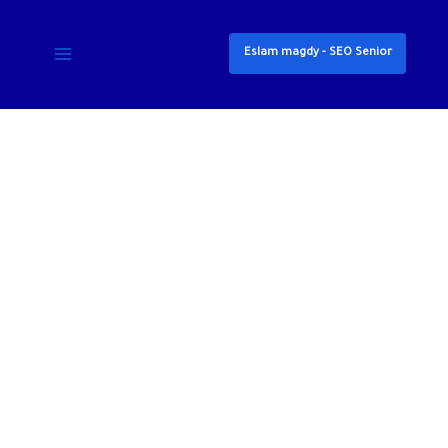
خطي
لى
Eslam magdy - SEO Senior
لمحتوى