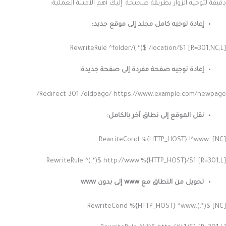
دقيقة لتوجيه الزوار بطريقة صحيحة. إليك أهم الأمثلة العملية:
إعادة توجيه كامل مجلد إلى موقع جديد:
RewriteRule ^folder/(.*)$ /location/$1 [R=301,NC,L]
إعادة توجيه صفحة مفردة إلى صفحة جديدة:
Redirect 301 /oldpage/ https://www.example.com/newpage/
نقل الموقع إلى نطاق آخر بالكامل:
RewriteCond %{HTTP_HOST} !^www. [NC]
RewriteRule ^(.*)$ http://www.%{HTTP_HOST}/$1 [R=301,L]
تحويل من النطاق مع www إلى بدون www
RewriteCond %{HTTP_HOST} ^www.(.*)$ [NC]