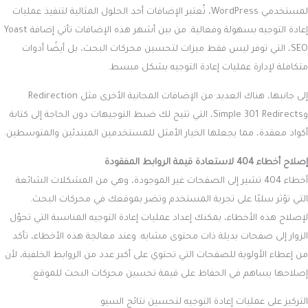
لمستخدمي WordPress، تُعتبر الإضافات أحد الحلول المثالية لتنفيذ عمليات
إعادة التوجيه بسهولة وفعالية. من بين أشهر هذه الإضافات تأتي إضافة Yoast
SEO، التي توفر ليس فقط ميزات لتحسين محركات البحث، بل أيضًا أدوات
متكاملة لإدارة عمليات إعادة التوجيه بشكل مبسط.
إلى جانبها، هناك العديد من الإضافات المجانية الأخرى مثل Redirection
وSimple 301 Redirects، التي تتيح لك ضبط التوجيهات دون الحاجة إلى كتابة
أكواد معقدة، مما يجعلها الخيار الأمثل للمستخدمين المبتدئين والمتوسطين.
إصلاح أخطاء 404 لاستعادة قيمة الروابط المفقودة
أخطاء 404 تشير إلى الصفحات غير الموجودة، وهي من المشكلات الشائعة
التي تؤثر سلبًا على تجربة المستخدم وتضر بموقعك في محركات البحث.
لإصلاح هذه الأخطاء، يمكنك إعداد عمليات إعادة التوجيه المناسبة التي تحوّل
الزوار إلى صفحات بديلة ذات محتوى مشابه. وعند معالجة هذه الأخطاء، تأكد
من إعطاء الأولوية للصفحات التي تحتوي على أكبر عدد من الروابط الخلفية، لأن
إصلاحها يساهم في الحفاظ على قيمة تحسين محركات البحث للموقع.
التركيز على عمليات إعادة التوجيه لتحسين نتائج السيو