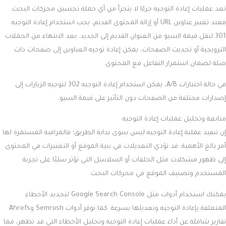
تعد عمليات إعادة التوجيه جزءًا لا يتجزأ من أي حملة تحسين محركات البحث.
فعند تغيير عناوين URL أو إزالة المحتوى القديم، يجب استخدام إعادة التوجيه
301 لنقل قيمة السيو من العنوان القديم إلى الجديد. بعد الانتهاء من الحملات
الترويجية أو تحديث الصفحات، يمكن إعادة توجيه العناوين إلى صفحات ذات
صلة لضمان استمرار التفاعل مع المحتوى.
في حالة اختبارات A/B، يمكن استخدام إعادة التوجيه 302 لتوجيه الزيارات إلى
إصدارات مختلفة من الصفحات دون التأثير على قيمة السيو.
متابعة وتحليل عمليات إعادة التوجيه
إن تنفيذ عملية إعادة التوجيه ليس سوى بداية الطريق؛ فالمراقبة المستمرة لها
أمر بالغ الأهمية. قد تؤدي التعديلات في بنية الموقع أو التغييرات في المحتوى
إلى ظهور مشكلات مثل الحلقات أو السلاسل التي تؤثر سلبًا على تجربة
المستخدم وتصنيف الموقع في محركات البحث.
يمكنك استخدام أدوات مثل Google Search Console لتحديد الأخطاء
المتعلقة بإعادة التوجيه وتعديلها بسرعة. كما توفر أدوات Semrush وAhrefs
تقارير شاملة عن أداء عمليات إعادة التوجيه وتحليل الأخطاء التي قد تظهر، مما