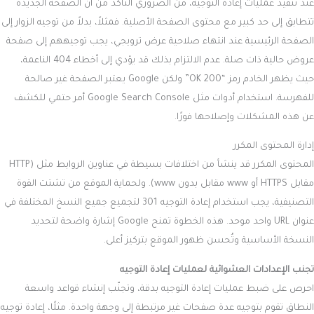
عند تنفيذ عمليات إعادة التوجيه، من الضروري التأكد من أن الصفحة الجديدة
تتطابق إلى حد كبير مع محتوى الصفحة الأصلية. فمثلاً، بدلاً من توجيه الزوار إلى
الصفحة الرئيسية عند انتهاء صلاحية عرض ترويجي، يجب توجيههم إلى صفحة
عروض حالية ذات صلة. عدم الالتزام بذلك قد يؤدي إلى أخطاء 404 الناعمة،
حيث يظهر الخادم رمز “200 OK” ولكن Google يعتبر الصفحة غير صالحة
للفهرسة. استخدام أدوات مثل Google Search Console أمر حتمي للكشف
عن هذه المشكلات وإصلاحها فورًا.
إدارة المحتوى المكرر
المحتوى المكرر قد ينشأ من اختلافات بسيطة في عناوين الروابط مثل (HTTP
مقابل HTTPS أو www مقابل بدون www). ولحماية الموقع من تشتت القوة
التصنيفية، يجب استخدام إعادة التوجيه 301 لتجميع جميع النسخ المختلفة في
عنوان URL واحد موحد. هذه الخطوة تمنح Google إشارة واضحة لتحديد
النسخة الأساسية وتُحسن ظهور الموقع بتركيز أعلى.
تجنب الإعدادات العشوائية لعمليات إعادة التوجيه
احرص على ضبط عمليات إعادة التوجيه بدقة، وتجنّب إنشاء قواعد واسعة
النطاق تقوم بتوجيه عدة صفحات غير مرتبطة إلى وجهة واحدة. مثلًا، إعادة توجيه