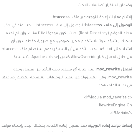
وضمان استقرار تصنيفات البحث.
إنشاء عمليات إعادة التوجيه عبر ملف .htaccess
الوصول إلى ملف .htaccess:
للوصول إلى ملف ‎.htaccess، ابحث عنه في جذر
مجلد الموقع (Root Directory)، حيث يكون موجودًا غالبًا هناك. وإن لم تجده،
يمكنك إنشاؤه يدويًا باستخدام محرر نصوص، مع ضرورة حفظه بدون أي
امتداد مثل ‎.txt. كما يجب التأكد من أن السيرفر يدعم استخدام ملف ‎.htaccess
من خلال تفعيل خيار ‎AllowOverride ضمن إعدادات Apache الأساسية.
تفعيل mod_rewrite:
قبل كتابة أي قاعدة، يجب التأكد من تفعيل وحدة
mod_rewrite، وهي المسؤولة عن تنفيذ التوجيهات المتقدمة. يمكنك إضافتها
في بداية الملف هكذا:
<IfModule mod_rewrite.c>
RewriteEngine On
</IfModule>
إضافة قواعد إعادة التوجيه:
بعد تفعيل إعادة الكتابة، يمكنك البدء بإنشاء قواعد