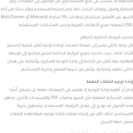
المنتهية قد تتسبب في منع المستخدمين من الوصول إلى الصفحات رغم
استمرار وصول روبوتات البحث، مما يضر بتجربة المستخدم ويؤثر سلبًا على أداء
السيو. من الأفضل استخدام شهادات SSL شاملة (Wildcard أو Multi-Domain
SSL) لتغطية جميع النطاقات الفرعية وتجنب المشكلات المستقبلية.
تحديث الروابط الداخلية بانتظام
كل رابط داخلي يشير إلى صفحة خضعت لإعادة توجيه يُمثل فرصة لتحسين
الأداء. لذلك، يجب تحديث جميع الروابط الداخلية لتشير مباشرة إلى الوجهة
النهائية، مما يُقلل من الحاجة إلى إعادة التوجيه المتكررة، ويُحافظ على هيكل
داخلي نظيف ومترابط، ويُعزز من سرعة التصفح وتجربة المستخدم.
إعادة توجيه الملفات المهمة
تذكر أن أهمية إعادة التوجيه لا تقتصر على الصفحات فقط؛ بل تشمل أيضًا
ملفات الوسائط المهمة مثل الصور وملفات PDF والمستندات الأخرى. تجاهل
هذه الأصول قد يؤدي إلى فقدان الترافيك المستهدف وتعطيل تجربة
المستخدم، لذلك تأكد من إنشاء عمليات إعادة توجيه دقيقة لهذه الملفات
ضمن خطة الترحيل.