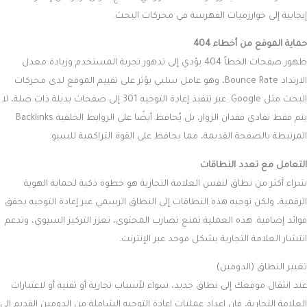
إيجابية إلى خوارزميات الفهرسة في محركات البحث.
حماية الموقع من أخطاء 404
ظهور صفحات الخطأ 404 يؤدي إلى تدهور تجربة المستخدم وزيادة معدل
الارتداد Bounce Rate، وهو عامل سلبي يؤثر على تقييم الموقع لدى محركات
البحث مثل Google. عبر تنفيذ إعادة التوجيه 301 إلى صفحات بديلة ذات صلة، لا
يتم فقط تفادي فقدان الزوار، بل يُحافظ أيضًا على الروابط الخلفية Backlinks
المرتبطة بالصفحة القديمة، مما يحافظ على القوة التراكمية للسيو.
التعامل مع تعدد النطاقات
شراء أكثر من نطاق لنفس العلامة التجارية هو خطوة ذكية لحماية الهوية
الرقمية، ولكن توجيه هذه النطاقات إلى النطاق الرسمي عبر إعادة التوجيه يحقق
فوائد إضافية. هذه العملية تمنع تضارب المحتوى، تعزز التركيز السيوي، وتدعم
انتشار العلامة التجارية بشكل موحد عبر الإنترنت.
تغيير النطاق (الدومين)
عند انتقال موقعك إلى نطاق جديد، سواء لأسباب تجارية أو تقنية أو لاعتبارات
العلامة التجارية، فإن إعداد عمليات إعادة التوجيه الشاملة من الدومين القديم إلى