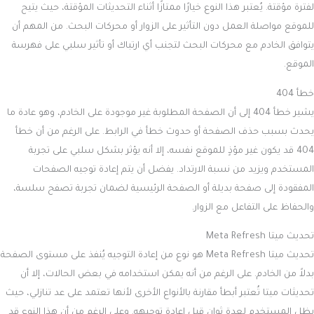
لفترة مؤقتة. يُعتبر هذا النوع خيارًا ممتازًا أثناء التحديثات المؤقتة، حيث يتيح
للموقع مواصلة العمل دون التأثير على الزوار أو محركات البحث. من المهم أن
يتوافق الخادم مع محركات البحث لتجنب أي ارتباك أو تأثير سلبي على فهرسة
الموقع.
خطأ 404
يشير خطأ 404 إلى أن الصفحة المطلوبة غير موجودة على الخادم، وهو عادة ما
يحدث بسبب حذف الصفحة أو حدوث خطأ في الرابط. على الرغم من أن خطأ
404 قد يكون غير مؤذٍ للموقع نفسه، إلا أنه يؤثر بشكل سلبي على تجربة
المستخدم ويزيد من نسبة الارتداد. يفضل أن يتم إعادة توجيه الصفحات
المفقودة إلى صفحة بديلة أو الصفحة الرئيسية لضمان تجربة تصفح سلسة،
والحفاظ على التفاعل مع الزوار.
تحديث ميتا Meta Refresh
تحديث ميتا Meta Refresh هو نوع من إعادة التوجيه يُنفذ على مستوى الصفحة
بدلاً من الخادم. على الرغم من أنه يمكن استخدامه في بعض الحالات، إلا أن
تحديثات ميتا تُعتبر أبطأ مقارنة بالأنواع الأخرى لأنها تعتمد على عد تنازلي، حيث
يظل المستخدم لعدة ثوانٍ قبل إعادة توجيهه. وعلى الرغم من أن هذا النوع قد