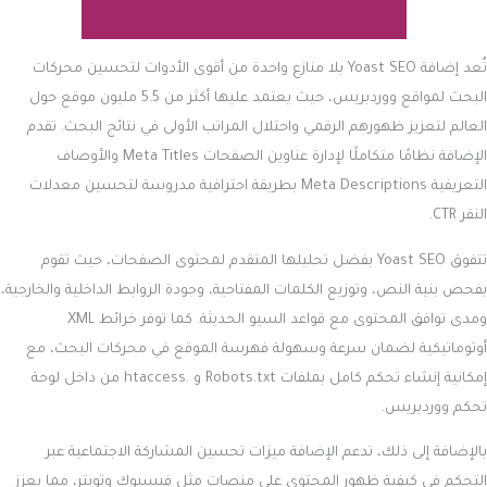
تُعد إضافة Yoast SEO بلا منازع واحدة من أقوى الأدوات لتحسين محركات
البحث لمواقع ووردبريس، حيث يعتمد عليها أكثر من 5.5 مليون موقع حول
العالم لتعزيز ظهورهم الرقمي واحتلال المراتب الأولى في نتائج البحث. تقدم
الإضافة نظامًا متكاملًا لإدارة عناوين الصفحات Meta Titles والأوصاف
التعريفية Meta Descriptions بطريقة احترافية مدروسة لتحسين معدلات
النقر CTR.
تتفوق Yoast SEO بفضل تحليلها المتقدم لمحتوى الصفحات، حيث تقوم
بفحص بنية النص، وتوزيع الكلمات المفتاحية، وجودة الروابط الداخلية والخارجية،
ومدى توافق المحتوى مع قواعد السيو الحديثة. كما توفر خرائط XML
أوتوماتيكية لضمان سرعة وسهولة فهرسة الموقع في محركات البحث، مع
إمكانية إنشاء تحكم كامل بملفات Robots.txt و .htaccess من داخل لوحة
تحكم ووردبريس.
بالإضافة إلى ذلك، تدعم الإضافة ميزات تحسين المشاركة الاجتماعية عبر
التحكم في كيفية ظهور المحتوى على منصات مثل فيسبوك وتويتر، مما يعزز