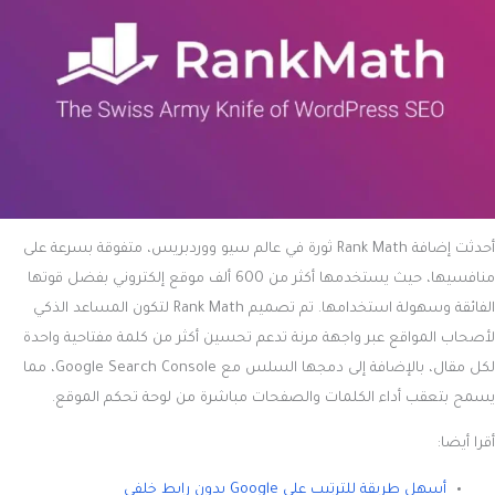
أحدثت إضافة Rank Math ثورة في عالم سيو ووردبريس، متفوقة بسرعة على
منافسيها، حيث يستخدمها أكثر من 600 ألف موقع إلكتروني بفضل قوتها
الفائقة وسهولة استخدامها. تم تصميم Rank Math لتكون المساعد الذكي
لأصحاب المواقع عبر واجهة مرنة تدعم تحسين أكثر من كلمة مفتاحية واحدة
لكل مقال، بالإضافة إلى دمجها السلس مع Google Search Console، مما
يسمح بتعقب أداء الكلمات والصفحات مباشرة من لوحة تحكم الموقع.
أقرا أيضا:
أسهل طريقة للترتيب على Google بدون رابط خلفي