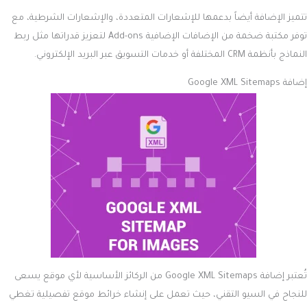
تتميز الإضافة أيضاً بدعمها للإشعارات المتعددة، والإشعارات الشرطية، مع
توفر مكتبة ضخمة من الإضافات الإضافية Add-ons لتعزيز قدراتها مثل ربط
النماذج بأنظمة CRM المختلفة أو خدمات التسويق عبر البريد الإلكتروني.
إضافة Google XML Sitemaps
تُعتبر إضافة Google XML Sitemaps من الركائز الأساسية لأي موقع يسعى
للنجاح في السيو التقني، حيث تعمل على إنشاء خرائط موقع تفصيلية تغطي