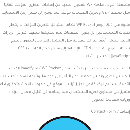
متعمقة. تقوم WP Rocket بتفعيل العديد من إعدادات التخزين المؤقت تلقائيًا
مثل ضغط GZIP وتخزين الصفحات مؤقتًا، مما يؤدي إلى تقليل زمن الاستجابة.
علاوة على ذلك، توفر WP Rocket نظامًا استباقيًا للتخزين المؤقت لا ينتظر
طلبات المستخدمين بل يهيئ الصفحات ليتم تحميلها بسرعة أكبر في الزيارات
التالية. تشمل أيضًا خيارات متقدمة مثل التحميل التدريجي للصور، وتدعم
شبكات توزيع المحتوى CDN، بالإضافة إلى تقليل حجم الملفات (CSS,
JavaScript) لتحسين الأداء.
لتوفير تجربة بصرية خالية من التأخير، تقدم WP Rocket أداة Imagify المجانية
لتحسين الصور وتقليل حجمها دون التأثير على جودتها. ونتيجة لهذه التحسينات
التقنية، تساهم الإضافة في تعزيز ترتيب الموقع في محركات البحث وتحقيق أداء
متميز على مستوى تجربة المستخدم، مما يساهم في تقليل معدل الارتداد
وزيادة معدلات التحويل.
إضافة Contact Form 7