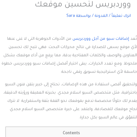
ووردبريس لتحسين موقعك
اترك تعليقاً
/
المدونة
/ بواسطة
Sara
تُعد
إضافات سيو من أجل ووردبريس
من الأدوات الجوهرية التي لا غنى عنها
لأي موقع يسعى للصدارة في نتائج محركات البحث. فهي تتيح لك تحسين
العناوين والوصف والكلمات المفتاحية بدقة، مما يرفع من أداء موقعك بشكل
ملحوظ. ومع تعدد الخيارات، يبقى اختيار أفضل
إضافات سيو ووردبريس
خطوة
حاسمة لأي استراتيجية تسويق رقمي ناجحة.
ولتحقيق أقصى استفادة من هذه الإضافات، تحتاج إلى خبير يتقن فنون السيو
باحترافية، مثل متخصص السيو اسلام مجدي. بخبرته العميقة ورؤيته الدقيقة،
يقدم لك حلولًا مخصصة تدفع بموقعك نحو القمة بثقة واستمرارية. لا تترك
نجاح موقعك للمصادفة، واعتمد على خبرة متخصص السيو اسلام مجدي
لتتفوّق في عالم السيو بكل جدارة.
Contents