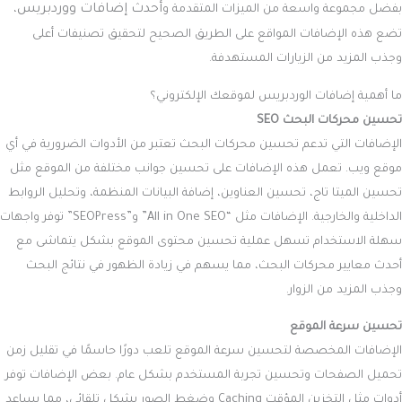
أحدث إضافات ووردبريس
بفضل مجموعة واسعة من الميزات المتقدمة و
،
تضع هذه الإضافات المواقع على الطريق الصحيح لتحقيق تصنيفات أعلى
وجذب المزيد من الزيارات المستهدفة.
ما أهمية إضافات الوردبريس لموقعك الإلكتروني؟
تحسين محركات البحث SEO
الإضافات التي تدعم تحسين محركات البحث تعتبر من الأدوات الضرورية في أي
موقع ويب. تعمل هذه الإضافات على تحسين جوانب مختلفة من الموقع مثل
تحسين الميتا تاج، تحسين العناوين، إضافة البيانات المنظمة، وتحليل الروابط
الداخلية والخارجية. الإضافات مثل “All in One SEO” و”SEOPress” توفر واجهات
سهلة الاستخدام تسهل عملية تحسين محتوى الموقع بشكل يتماشى مع
أحدث معايير محركات البحث، مما يسهم في زيادة الظهور في نتائج البحث
وجذب المزيد من الزوار.
تحسين سرعة الموقع
الإضافات المخصصة لتحسين سرعة الموقع تلعب دورًا حاسمًا في تقليل زمن
تحميل الصفحات وتحسين تجربة المستخدم بشكل عام. بعض الإضافات توفر
أدوات مثل التخزين المؤقت Caching وضغط الصور بشكل تلقائي، مما يساعد