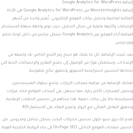
إضافة Google Analytics for WordPress
إضافة MonsterInsights من Google Analytics for WordPress هي الأداة
المثالية لمتابعة وتحليل بيانات الموقع الإلكتروني. تُعتبر واحدة من أشهر
الإضافات وأكثرها فاعلية في مجال التحليل، حيث توفر واجهة سهلة الاستخدام
لمراقبة أداء الموقع عبر Google Analytics بشكل مباشر من داخل لوحة تحكم
ووردبريس.
بعد تثبيت الإضافة، كل ما عليك هو نسخ رمز التتبع الخاص بك ولصقه في
الإعدادات، وستتمكن فورًا من الوصول إلى جميع التقارير والإحصائيات الحية التي
تحتاجها لتحسين استراتيجية التسويق وتحقيق نتائج ملموسة.
تمكنك الإضافة من مراقبة معدلات الزيارات، وتتبع سلوك المستخدمين،
وتحليل المسارات الأكثر زيارة، مما يسهل على أصحاب المواقع اتخاذ قرارات
استراتيجية بناءً على بيانات دقيقة. هذا يساهم في تحسين الحملات الإعلانية،
وتحقيق التفاعل المثالي مع الزوار، وتعزيز العائد على الاستثمار ROI.
تقدم لك برق سيو حلول تحسين محركات البحث بشكل شامل ومدروس. من
تحسين صفحات الموقع الداخلي On-Page SEO إلى بناء الروابط الخارجية القوية