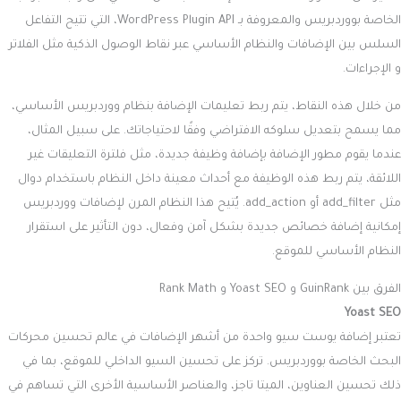
الخاصة بووردبريس والمعروفة بـ WordPress Plugin API، التي تتيح التفاعل
السلس بين الإضافات والنظام الأساسي عبر نقاط الوصول الذكية مثل الفلاتر
و الإجراءات.
من خلال هذه النقاط، يتم ربط تعليمات الإضافة بنظام ووردبريس الأساسي،
مما يسمح بتعديل سلوكه الافتراضي وفقًا لاحتياجاتك. على سبيل المثال،
عندما يقوم مطور الإضافة بإضافة وظيفة جديدة، مثل فلترة التعليقات غير
اللائقة، يتم ربط هذه الوظيفة مع أحداث معينة داخل النظام باستخدام دوال
مثل add_filter أو add_action. يُتيح هذا النظام المرن لإضافات ووردبريس
إمكانية إضافة خصائص جديدة بشكل آمن وفعال، دون التأثير على استقرار
النظام الأساسي للموقع.
الفرق بين GuinRank و Yoast SEO و Rank Math
Yoast SEO
تعتبر إضافة يوست سيو واحدة من أشهر الإضافات في عالم تحسين محركات
البحث الخاصة بووردبريس. تركز على تحسين السيو الداخلي للموقع، بما في
ذلك تحسين العناوين، الميتا تاجز، والعناصر الأساسية الأخرى التي تساهم في