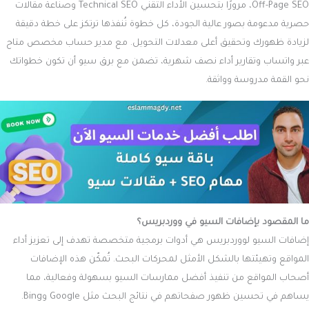
Off-Page SEO، مرورًا بتحسين الأداء التقني Technical SEO وصناعة مقالات
حصرية مدعومة بصور عالية الجودة، كل خطوة نُنفذها ترتكز على خطة دقيقة
لزيادة ظهورك وتحقيق أعلى معدلات التحويل. مع مدير حساب مخصص متاح
عبر واتساب وتقارير أداء نصف شهرية، تضمن مع برق سيو أن تكون خطواتك
نحو القمة مدروسة وواثقة.
ما المقصود بإضافات السيو في ووردبريس؟
إضافات السيو لووردبريس هي أدوات برمجية متخصصة تهدف إلى تعزيز أداء
المواقع وتهيئتها بالشكل الأمثل لمحركات البحث. تُمكّن هذه الإضافات
أصحاب المواقع من تنفيذ أفضل ممارسات السيو بسهولة وفعالية، مما
يساهم في تحسين ظهور صفحاتهم في نتائج البحث مثل Google وBing.