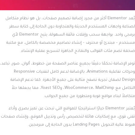
يُعد Elementor أكثر من مجرد إضافة تصميم صفحات، بل هو نظام متكامل
لصناعة واجهات المستخدم الحديثة والمتجاوبة دون الحاجة إلى كتابة سطر
برمجي واحد. بواجهة سحب وإفلات فائقة السهولة، يتيح Elementor لأي
مستخدم – مبتدئ أو محترف – إنشاء تصاميم مخصصة بالكامل، مع مكتبة
ضخمة تضم مئات القوالب والنماذج الجاهزة لتسريع عملية الإنشاء.
توفر الإضافة تحكمًا دقيقًا بجميع عناصر الصفحة من خطوط، ألوان، صور، تباعد،
وحركات تفاعلية Animations، بالإضافة لدعم كامل لتقنيات Responsive
Design لضمان تجربة تصفح مثالية على جميع الأجهزة. كما تدعم الإضافة
التكامل مع WooCommerce، MailChimp، وYoast SEO، مما يجعلها حلاً
متكاملاً لبناء مواقع قوية ومتطورة من جميع الجوانب.
يُعتبر Elementor خيارًا استراتيجيًا للمواقع التي تبحث عن تميز بصري وأداء
تقني قوي، مع إمكانيات هائلة لتخصيص رأس وتذييل الموقع، وإنشاء صفحات
هبوط عالية التحويل Landing Pages بدون الحاجة إلى مبرمجين.