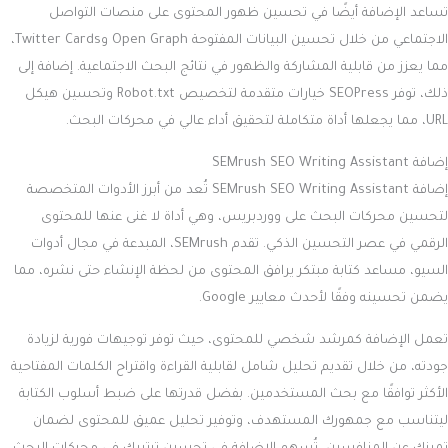
تساعد الإضافة أيضًا في تحسين ظهور المحتوى على منصات التواصل
الاجتماعي من خلال تحسين البيانات المفتوحة Open Graph وTwitter Cards،
مما يعزز من قابلية المشاركة والظهور في نتائج البحث الاجتماعية. إضافة إلى
ذلك، توفر SEOPress خيارات متقدمة لتخصيص Robot.txt وتحسين هيكل
URL، مما يجعلها أداة متكاملة لتحقيق أداء عالي في محركات البحث.
إضافة SEMrush SEO Writing Assistant
إضافة SEMrush SEO Writing Assistant تُعد من أبرز الأدوات المتخصصة
لتحسين محركات البحث على ووردبريس، وهي أداة لا غنى عنها للمحتوى
الرقمي في عصر التحسين الذكي. تقدم SEMrush، المبدعة في مجال أدوات
السيو، مساعد كتابة مبتكر يرافق المحتوى من لحظة الإنشاء حتى نشره، مما
يضمن تحسينه وفقًا لأحدث معايير Google.
تعمل الإضافة كمرشد شخصي للمحتوى، حيث توفر توجيهات فورية لزيادة
جودته، من خلال تقديم تحليل شامل لقابلية القراءة واقتراح الكلمات المفتاحية
الأكثر توافقًا مع بحث المستخدمين. بفضل قدرتها على ضبط أسلوب الكتابة
ليتناسب مع جمهورك المستهدف، وتوفير تحليل عميق للمحتوى لضمان