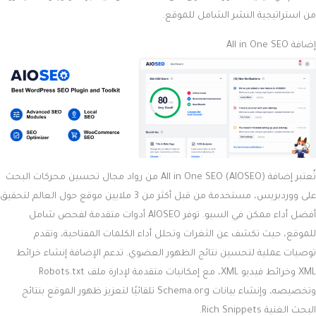
من استراتيجية النشر الشامل للموقع.
إضافة All in One SEO
تُعتبر إضافة All in One SEO (AIOSEO) من رواد مجال تحسين محركات البحث
على ووردبريس، مستخدمة من قبل أكثر من 3 ملايين موقع حول العالم لتحقيق
أفضل أداء ممكن في السيو. توفر AIOSEO أدوات متقدمة لفحص شامل
للموقع، حيث تكشف عن الثغرات وتحلل أداء الكلمات المفتاحية، وتقدم
توصيات عملية لتحسين نتائج الظهور العضوي. تدعم الإضافة إنشاء خرائط
XML وخرائط فيديو XML، مع إمكانيات متقدمة لإدارة ملف Robots.txt
وتخصيصه، وإنشاء بيانات Schema.org تلقائيًا لتعزيز ظهور الموقع بنتائج
البحث الغنية Rich Snippets.