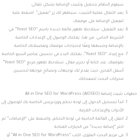
سيقوم النظام بتحميل وتثبيت الإضافة بشكل تلقائي.
بعد اكتمال عملية التثبيت، سيظهر لك زر “تفعيل”. اضغط عليه
لتفعيل الإضافة على موقعك.
بعد التفعيل، ستلاحظ ظهور قائمة جديدة باسم “Yoast SEO” في
الشريط الجانبي. من هنا، يمكنك الوصول إلى الإعدادات الخاصة
بالإضافة وضبطها وفقًا لاحتياجات موقعك وتفضيلاتك الخاصة.
مع إعداد “Yoast SEO”، يمكنك البدء في تحسين عناصر السيو الخاصة
بموقعك. عند كتابة أو تحرير مقال، ستلاحظ ظهور مربع “Yoast SEO”
أسفل المحرر، حيث يقدم لك توجيهات ونصائح موجهة لتحسين
محركات البحث لصفحاتك.
خطوات تثبيت إضافة All in One SEO for WordPress (AIOSEO)
ابدأ بتسجيل الدخول إلى لوحة تحكم ووردبريس الخاصة بك للوصول إلى
الأدوات والإعدادات اللازمة.
انتقل إلى القائمة الجانبية في لوحة التحكم، واضغط على “الإضافات” ثم
اختر “إضافة جديدة” من الخيارات المتاحة.
في مربع البحث العلوي، اكتب “All in One SEO for WordPress” أو