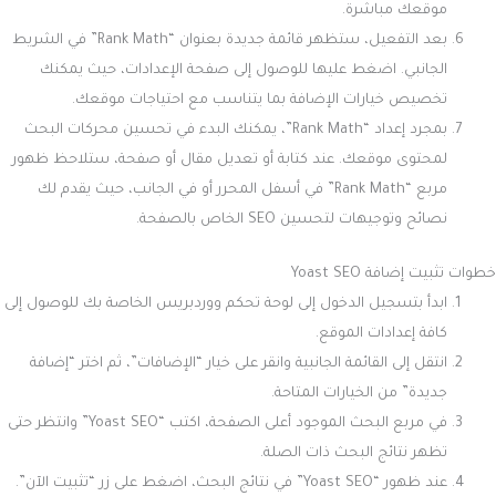
موقعك مباشرة.
بعد التفعيل، ستظهر قائمة جديدة بعنوان “Rank Math” في الشريط
الجانبي. اضغط عليها للوصول إلى صفحة الإعدادات، حيث يمكنك
تخصيص خيارات الإضافة بما يتناسب مع احتياجات موقعك.
بمجرد إعداد “Rank Math”، يمكنك البدء في تحسين محركات البحث
لمحتوى موقعك. عند كتابة أو تعديل مقال أو صفحة، ستلاحظ ظهور
مربع “Rank Math” في أسفل المحرر أو في الجانب، حيث يقدم لك
نصائح وتوجيهات لتحسين SEO الخاص بالصفحة.
خطوات تثبيت إضافة Yoast SEO
ابدأ بتسجيل الدخول إلى لوحة تحكم ووردبريس الخاصة بك للوصول إلى
كافة إعدادات الموقع.
انتقل إلى القائمة الجانبية وانقر على خيار “الإضافات”، ثم اختر “إضافة
جديدة” من الخيارات المتاحة.
في مربع البحث الموجود أعلى الصفحة، اكتب “Yoast SEO” وانتظر حتى
تظهر نتائج البحث ذات الصلة.
عند ظهور “Yoast SEO” في نتائج البحث، اضغط على زر “تثبيت الآن”.