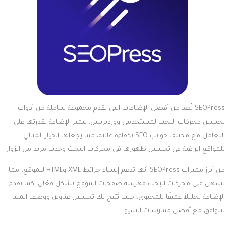
SEOPress تُعد من أفضل الإضافات التي تقدم مجموعة شاملة من أدوات
تحسين محركات البحث لمستخدمي ووردبريس. تتميز الإضافة بقدرتها على
التعامل مع مختلف جوانب SEO بكفاءة عالية، مما يجعلها الخيار المثالي
للمواقع الراغبة في تحسين ظهورها في محركات البحث وجذب مزيد من الزوار.
من أبرز مميزات SEOPress أنها تدعم إنشاء خرائط XML وHTML للموقع، مما
يسهل على محركات البحث فهرسة صفحات الموقع بشكل فعّال. كما تقدم
الإضافة تحليلاً عميقًا للمحتوى، حيث تُتيح لك تحسين عناوين ووصف الميتا
لتتوافق مع أفضل ممارسات السيو.