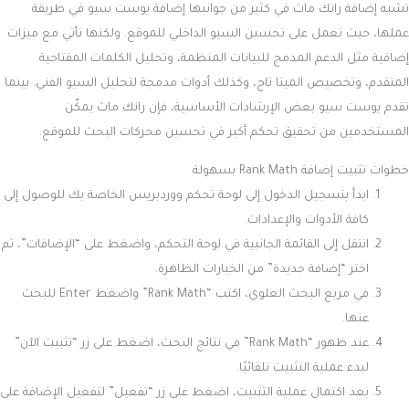
تشبه إضافة رانك ماث في كثير من جوانبها إضافة يوست سيو في طريقة
عملها، حيث تعمل على تحسين السيو الداخلي للموقع. ولكنها تأتي مع ميزات
إضافية مثل الدعم المدمج للبيانات المنظمة، وتحليل الكلمات المفتاحية
المتقدم، وتخصيص الميتا تاج، وكذلك أدوات مدمجة لتحليل السيو الفني. بينما
تقدم يوست سيو بعض الإرشادات الأساسية، فإن رانك ماث يمكّن
المستخدمين من تحقيق تحكم أكبر في تحسين محركات البحث للموقع.
خطوات تثبيت إضافة Rank Math بسهولة
ابدأ بتسجيل الدخول إلى لوحة تحكم ووردبريس الخاصة بك للوصول إلى
كافة الأدوات والإعدادات.
انتقل إلى القائمة الجانبية في لوحة التحكم، واضغط على “الإضافات”، ثم
اختر “إضافة جديدة” من الخيارات الظاهرة.
في مربع البحث العلوي، اكتب “Rank Math” واضغط Enter للبحث
عنها.
عند ظهور “Rank Math” في نتائج البحث، اضغط على زر “تثبيت الآن”
لبدء عملية التثبيت تلقائيًا.
بعد اكتمال عملية التثبيت، اضغط على زر “تفعيل” لتفعيل الإضافة على