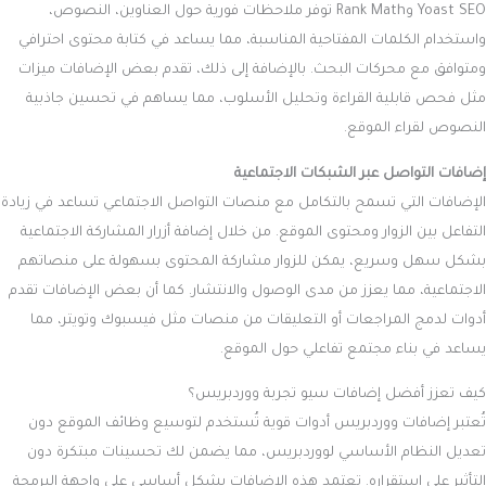
Yoast SEO وRank Math توفر ملاحظات فورية حول العناوين، النصوص،
واستخدام الكلمات المفتاحية المناسبة، مما يساعد في كتابة محتوى احترافي
ومتوافق مع محركات البحث. بالإضافة إلى ذلك، تقدم بعض الإضافات ميزات
مثل فحص قابلية القراءة وتحليل الأسلوب، مما يساهم في تحسين جاذبية
النصوص لقراء الموقع.
إضافات التواصل عبر الشبكات الاجتماعية
الإضافات التي تسمح بالتكامل مع منصات التواصل الاجتماعي تساعد في زيادة
التفاعل بين الزوار ومحتوى الموقع. من خلال إضافة أزرار المشاركة الاجتماعية
بشكل سهل وسريع، يمكن للزوار مشاركة المحتوى بسهولة على منصاتهم
الاجتماعية، مما يعزز من مدى الوصول والانتشار. كما أن بعض الإضافات تقدم
أدوات لدمج المراجعات أو التعليقات من منصات مثل فيسبوك وتويتر، مما
يساعد في بناء مجتمع تفاعلي حول الموقع.
كيف تعزز أفضل إضافات سيو تجربة ووردبريس؟
تُعتبر إضافات ووردبريس أدوات قوية تُستخدم لتوسيع وظائف الموقع دون
تعديل النظام الأساسي لووردبريس، مما يضمن لك تحسينات مبتكرة دون
التأثير على استقراره. تعتمد هذه الإضافات بشكل أساسي على واجهة البرمجة