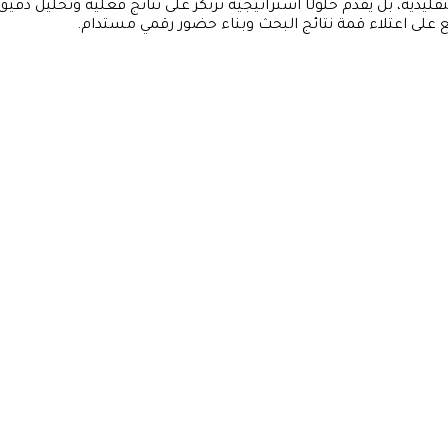
ليدية، بل يقدم حلولًا استراتيجية ترتكز على نتائج فعلية وتحليل دقيق
على اعتلاء قمة نتائج البحث وبناء حضور رقمي مستدام.