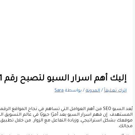
إليك أهم اسرار السيو​ لتصبح رقم 1 على جوجل وتحقق أعلى الارباح
اترك تعليقاً
/
المدونة
/ بواسطة
Sara
يُعد السيو SEO من أهم العوامل التي تساهم في نجاح المواقع الرقمية، حيث
المستهدف. إن فهم
اسرار السيو​
يعد أمرًا حيويًا في عالم التسويق ا
موقعك بشكل استراتيجي، وزيادة التفاعل مع الزوار. من خلال تطبيق
مجالك.