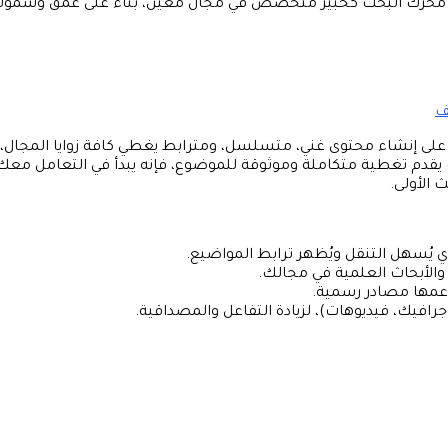
” (Topical Authority)، وتعني أن يراك محرك البحث كخبير متخصص في مجال معين، بناءً على عمق وشمو
ز على إنشاء محتوى غني، متسلسل، ومترابط يغطي كافة زوايا المجال،
ومعرفتك الدقيقة. عندما يرى Google أن موقعك يقدم تغطية متكاملة وموثوقة للموضوع، فإنه يبدأ في التعامل مع
الأولى.
 يُسهل التنقل ويُظهر ترابط المواضيع.
والأبحاث العلمية في مجالك.
عمها مصادر رسمية.
افيك، فيديوهات)، لزيادة التفاعل والمصداقية.