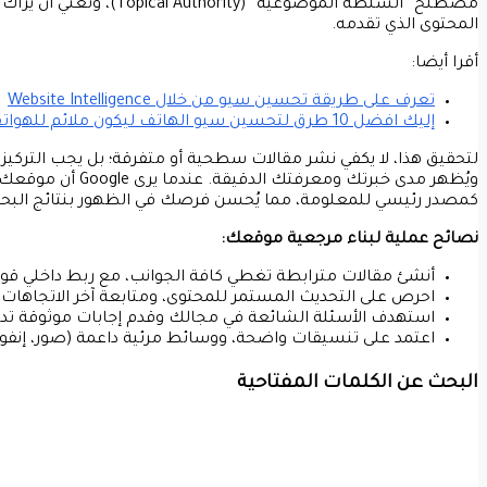
مصطلح “السلطة الموضوعية
المحتوى الذي تقدمه.
أقرا أيضا:
تعرف على طريقة تحسين سيو من خلال Website Intelligence
إليك افضل 10 طرق لتحسين سيو الهاتف ليكون ملائم للهواتف
لتحقيق هذا، لا يكفي نشر مقالات سطحية أو متفرقة؛ بل يجب التركي
ويُظهر مدى خبرتك 
كمصدر رئيسي للمعلومة، مما يُحسن فرصك في الظهور بنتائج البحث 
نصائح عملية لبناء مرجعية موقعك:
أنشئ مقالات مترابطة تغطي كافة الجوانب، مع ربط داخلي قوي
احرص على التحديث المستمر للمحتوى، ومتابعة آخر الاتجاهات 
استهدف الأسئلة الشائعة في مجالك وقدم إجابات موثوقة تد
اعتمد على تنسيقات واضحة، ووسائط مرئية داعمة (صور، إنفوجر
البحث عن الكلمات المفتاحية