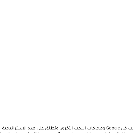
أن تُصبح مرجعًا موثوقًا في مجال محدد هو أحد أسرار تصدر نتائج البحث في Google ومحركات البحث الأخرى. ويُطلق على هذه الاستراتيجية