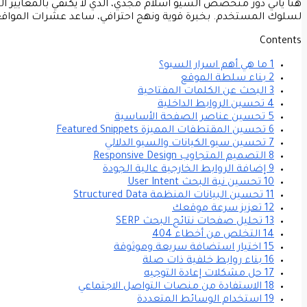
هنا يأتي دور متخصص السيو اسلام مجدي، الذي لا يكتفي بالمعايير التق
لسلوك المستخدم. بخبرة قوية ونهج احترافي، ساعد عشرات المواقع 
Contents
1 ما هي أهم اسرار السيو​؟
2 بناء سلطة الموقع
3 البحث عن الكلمات المفتاحية
4 تحسين الروابط الداخلية
5 تحسين عناصر الصفحة الأساسية
6 تحسين المقتطفات المميزة Featured Snippets
7 تحسين سيو الكيانات والسيو الدلالي
8 التصميم المتجاوب Responsive Design
9 إضافة الروابط الخارجية عالية الجودة
10 تحسين نية البحث User Intent
11 تحسين البيانات المنظمة Structured Data
12 تعزيز سرعة موقعك
13 تحليل صفحات نتائج البحث SERP
14 التخلص من أخطاء 404
15 اختيار استضافة سريعة وموثوقة
16 بناء روابط خلفية ذات صلة
17 حل مشكلات إعادة التوجيه
18 الاستفادة من منصات التواصل الاجتماعي
19 استخدام الوسائط المتعددة