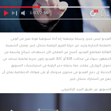
الفيديو ليس مجرد وسيلة ترفيهية؛ إنه أداة تسويقية قوية تعزز من الوعي
بالعلامة التجارية وتزيد من حركة المرور الرقمية بشكل كبير. بفضل الشعبية
الهائلة لمقاطع الفيديو، أصبح من الممكن الآن استهداف شرائح واسعة من
الجمهور، سواء في مجالات B2B أو B2C. الفيديو يكون تجربة تفاعلية تساعد في
تحويل الزوار إلى عملاء، مما يجعله حجر الزاوية في استراتيجيات التسويق
الحديثة. إن دمج الفيديو في محتوى مدونتك أو على قنواتك الاجتماعية يمكن أن
يعزز من انتشارك بشكل كبير.
التسويق عن طريق البريد الإلكتروني