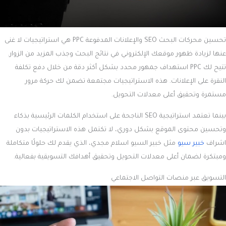
تحسين محركات البحث SEO والإعلانات المدفوعة PPC هي استراتيجيات لا غنى
عنها لزيادة ظهور موقعك الإلكتروني في نتائج البحث وجذب المزيد من الزوار.
تتيح لك PPC استهداف جمهور محدد بشكل أكثر دقة من خلال دفع تكلفة
النقرة على الإعلانات. هذه الاستراتيجيات مجتمعة تضمن لك حركة مرور
مستمرة وتحقيق أعلى معدلات التحويل.
بينما تعتمد استراتيجية SEO الناجحة على استخدام الكلمات الرئيسية بذكاء
وتحسين محتوى الموقع بشكل دوري، لا تكتمل هذه الاستراتيجيات بدون
اشراف
خبير سيو
مثل خبير السيو اسلام مجدي، الذي يقدم لك حلولًا متكاملة
ومبتكرة لضمان أعلى معدلات التحويل وتحقيق أهدافك التسويقية بفعالية.
التسويق عبر منصات التواصل الاجتماعي