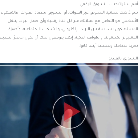
أهم استراتيجيات التسويق الرقمي
سواءً كنت تسميه التسويق عبر القنوات، أو التسويق متعدد القنوات، فالمفهوم
الأساسي هو التفاعل مع عملائك عبر كل قناة رقمية وأي جهاز. اليوم، يتنقل
المستهلكون بسلاسة بين البريد الإلكتروني، والشبكات الاجتماعية، وأجهزة
الكمبيوتر المحمولة، والهواتف الذكية. إنهم يتوقعون منك أن تكون حاضرًا لتقديم
تجربة متكاملة وسلسة أينما كانوا.
التسويق بالفيديو