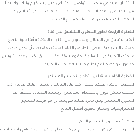
استثمار المزيد في منصات التواصل الاجتماعي مثل إنستغرام وتيك توك بدلًا
من التركيز على المدونات. اختيار القناة المناسبة يعتمد بشكل أساسي على
الجمهور المستهدف ونمط تفاعلهم مع المحتوى.
الخطوة الرابعة: تطوير المحتوى المتناسق لكل قناة
تُعتبر الاتساق في الرسائل والمحتوى بين القنوات المختلفة أمرًا حيويًا لنجاح
حملتك التسويقية. بغض النظر عن القناة المستخدمة، يجب أن يكون صوت
علامتك التجارية ورسائلها واضحة ومتسقة. هذا الاتساق يضمن عدم تشويش
جمهورك ويوضح لهم بجلاء ما تمثله علامتك التجارية.
الخطوة الخامسة: قياس الأداء والتحسين المستمر:
التسويق الرقمي يعتمد بشكل كبير على البيانات والتحليل. عليك قياس أداء
حملتك بشكل دوري باستخدام المقاييس الرئيسية المحددة مسبقًا. هذا
التحليل المستمر ليس مجرد عملية تقويمية، بل هو فرصة لتحسين
الاستراتيجيات وضمان تحقيق أفضل النتائج.
ما هو أفضل نوع للتسويق الرقمي؟
التسويق الرقمي هو عنصر حاسم في كل قطاع، ولكن لا يوجد نهج واحد يناسب