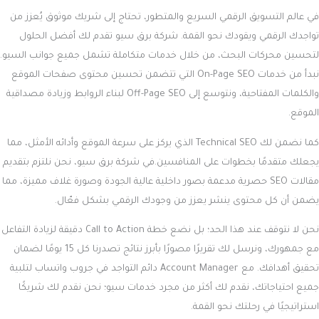
في عالم التسويق الرقمي السريع والمتطور، تحتاج إلى شريك موثوق يُعزز من
تواجدك الرقمي ويقودك نحو القمة. شركة برق سيو تقدم لك أفضل الحلول
لتحسين محركات البحث، من خلال خدمات متكاملة تشمل جميع جوانب السيو.
نبدأ من خدمات On-Page SEO التي تتضمن تحسين محتوى صفحات الموقع
والكلمات المفتاحية، ونتوسع إلى Off-Page SEO لبناء الروابط وزيادة مصداقية
الموقع.
كما نضمن لك Technical SEO الذي يركز على سرعة الموقع وأدائه الأمثل، مما
يجعلك متقدمًا بخطوات على المنافسين.في شركة برق سيو، نحن نلتزم بتقديم
مقالات SEO حصرية مدعمة بصور داخلية عالية الجودة وصورة غلاف مميزة، مما
يضمن أن كل محتوى ينشر يعزز من وجودك الرقمي بشكل فعّال.
نحن لا نتوقف عند هذا الحد؛ بل نضع خطة Call to Action دقيقة لزيادة التفاعل
مع جمهورك، ونرسل لك تقريرًا مصورًا بأبرز نتائج تصدرنا كل 15 يومًا لضمان
تحقيق أهدافك. مع Account Manager دائم التواجد في جروب واتساب لتلبية
جميع احتياجاتك، نقدم لك أكثر من مجرد خدمات سيو؛ نحن نقدم لك شريكًا
استراتيجيًا في رحلتك نحو القمة.