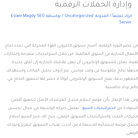
وإدارة الحملات الرقمية
اترك تعليقاً
/
المدونة
,
Uncategorized
/ بواسطة
Eslam Magdy SEO
Senior
في عصر الثورة الرقمية، أصبح
تسويق الكتروني
القوة المحركة التي تحدد نجاح
الأعمال التجارية في السوق العالمية. من خلال استراتيجيات متقدمة وابتكارات
تقنية، يمكن للتسويق الإلكتروني أن ينقل علامتك التجارية إلى آفاق جديدة،
محققًا نتائج ملموسة في وقت قياسي. عبر أدوات تحليل البيانات واستهداف
الجمهور بدقة، يفتح التسويق الإلكتروني أبوابًا لا حصر لها لتحقيق النجاح في
عالم يزداد تنافسية.
وفي هذا الإطار، يأتي موقع اسلام مجدي كمرشدك الأمثل لتحقيق أقصى
استفادة من
استراتيجيات السيو
. بفضل خبراته الواسعة في مجال تحسين
محركات البحث واستراتيجيات التسويق الرقمي، يتيح لك خبير السيو اسلام
مجدي فرصة استثنائية للاستفادة من أحدث تقنيات التسويق لتعزيز وجودك
الرقمي.