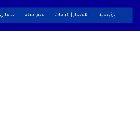
خطي
لى
الرئيسية
الاسعار | الباقات
سيو سلة
خدماتي
لمحتوى