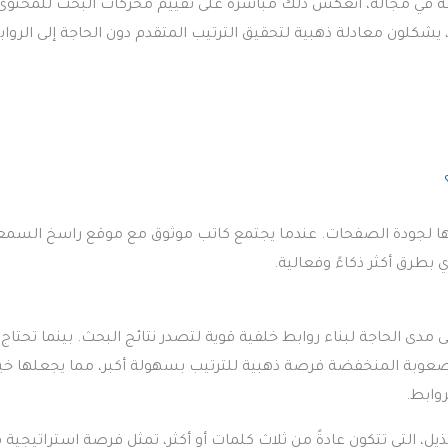
 في مجاله، انعكس ذلك مباشرة على تقييم محركات البحث للمحتوى
 يشكلون معادلة ذهبية لتحقيق الترتيب المتقدم دون الحاجة إلى الروا
لعامل الحاسم الذي تبني عليه Google تقييمها لجودة الصفحات. عندما يجتمع كاتب موثوق مع موقع راسخ السم
ي بطرق أكثر ذكاءً وفعالية.
 مدى الحاجة لبناء روابط خلفية قوية لتصدر نتائج البحث. بينما تحتاج
لصعوبة المنخفضة فرصة ذهبية للترتيب بسهولة أكبر، مما يجعلها خيار
روابط.
ذيل، التي تتكون عادةً من ثلاث كلمات أو أكثر، تمثل فرصة استراتيجية 