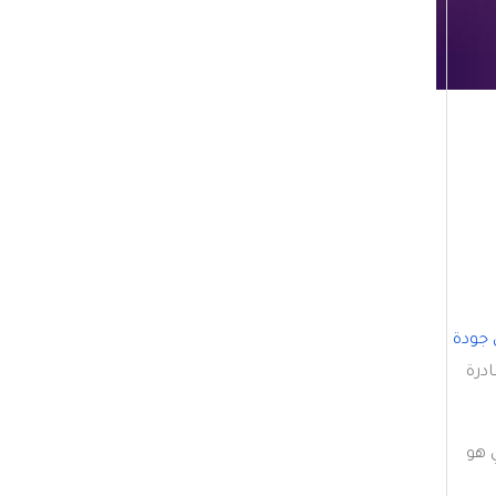
ي
ف
ا
ت
جودة
درة
 هو