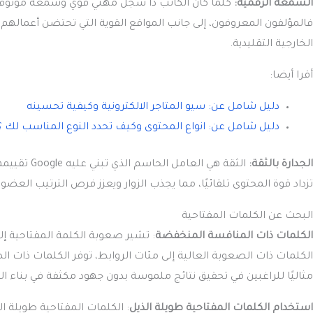
السمعة الرقمية:
كلما كان الكاتب ذا سجل مهني قوي وسمعة موثوقة
فالمؤلفون المعروفون، إلى جانب المواقع القوية التي تحتضن أعمالهم،
الخارجية التقليدية.
أقرا أيضا:
دليل شامل عن: سيو المتاجر الالكترونية وكيفية تحسينه
دليل شامل عن: انواع المحتوى وكيف تحدد النوع المناسب لك ؟
الجدارة بالثقة:
الثقة هي ا
تزداد قوة المحتوى تلقائيًا، مما يجذب الزوار ويعزز فرص الترتيب العضو
البحث عن الكلمات المفتاحية
الكلمات ذات المنافسة المنخفضة
: تشير صعوبة الكلمة المفتاحية إلى
الكلمات ذات الصعوبة العالية إلى مئات الروابط، توفر الكلمات ذات ا
مثاليًا للراغبين في تحقيق نتائج ملموسة بدون جهود مكثفة في بناء ال
استخدام الكلمات المفتاحية طويلة الذيل
: الكلمات المفتاحية طويلة ال