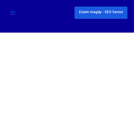
خطي
لى
Eslam magdy - SEO Senior
لمحتوى