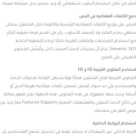
للنقر من خلال استخدام أسلوب استفهامي أو وعد مباشر بحل مشكلة معينة.
دمج الكلمات المفتاحية في النص
احرص على توزيع الكلمات المفتاحية الرئيسية والثانوية داخل المحتوى بشكل
منطقي يخدم الفكرة ولا يُضعف الأسلوب. ركز على تقديم قيمة حقيقية للزائر،
مع استخدام المترادفات والكلمات القريبة دلاليًا لزيادة التغطية الدلالية
Semantic SEO. تذكر أن محركات البحث أصبحت أذكى وتُفضّل المحتوى
الطبيعي على المكرر.
استخدم العناوين الفرعية H2 و H3
العناوين الفرعية تمنح المحتوى هيكلًا قويًا وسهل القراءة لمحركات البحث
والمستخدم على حد سواء. يُفضل تضمين كلمات مفتاحية طويلة الذيل أو
أسئلة يبحث عنها جمهورك في هذه العناوين. هذه الخطوة تعزز ظهور مقالك
في نتائج البحث الصوتي والمقتطفات المميزة Featured Snippets مما يزيد من
فرص النقر على صفحتك.
استخدام الروابط الداخلية
الربط الداخلي بين الصفحات لا يساعد فقط في تحسين تصفح المستخدم، بل