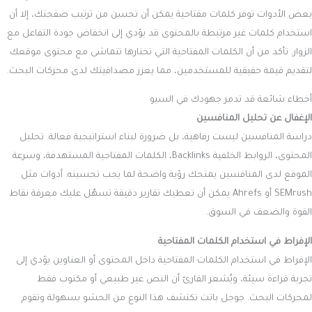
بعض الأدوات توفر كلمات مفتاحية يمكن أن تحسن من ترتيب صفحتك، إلا أن
استخدام كلمات غير مرتبطة بالمحتوى قد يؤدي إلى انخفاض جودة التفاعل مع
الزوار. تأكد من أن الكلمات المفتاحية التي تختارها تتماشى مع محتوى موقعك
لتقديم قيمة حقيقية للمستخدمين، مما يعزز مصداقيتك لدى محركات البحث.
أخطاء شائعة قد تدمر جهودك في السيو
الإغفال عن تحليل المنافسين
دراسة المنافسين ليست رفاهية، بل ضرورة لبناء استراتيجية فعالة. تحليل
المحتوى، الروابط الخلفية Backlinks، الكلمات المفتاحية المستهدفة، وسرعة
الموقع لدى المنافسين يمنحك رؤية واضحة لما يجب تحسينه. أدوات مثل
SEMrush أو Ahrefs يمكن أن تعطيك تقارير دقيقة تسهّل عليك معرفة نقاط
القوة والضعف في السوق.
الإفراط في استخدام الكلمات المفتاحية
الإفراط في استخدام الكلمات المفتاحية داخل المحتوى أو العناوين يؤدي إلى
تجربة قراءة سيئة، ويُشعر القارئ أن النص غير طبيعي أو مكتوب فقط
لمحركات البحث. جوجل باتت تكتشف هذا النوع من الحشو بسهولة وتقوم