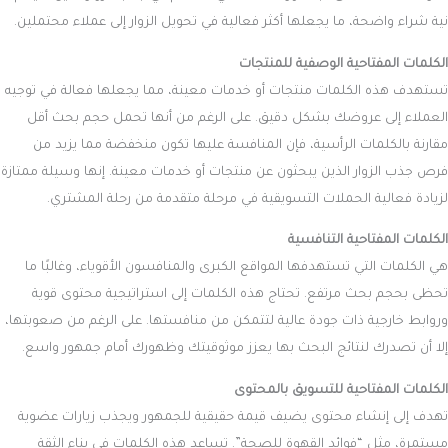
نية شراء واضحة، ما يجعلها أكثر فعالية في تحويل الزوار إلى عملاء محتملين.
الكلمات المفتاحية الوصفية للمنتجات
تستهدف هذه الكلمات منتجات أو خدمات معينة، مما يجعلها فعالة في توجيه
العملاء إلى عروضك بشكل دقيق. على الرغم من أنها تحمل حجم بحث أقل
مقارنة بالكلمات الرأسية، فإن المنافسة عليها تكون منخفضة مما يزيد من
فرص جذب الزوار الذين يبحثون عن منتجات أو خدمات معينة. إنها وسيلة ممتازة
لزيادة فعالية الحملات التسويقية في مرحلة متقدمة من رحلة المشتري.
الكلمات المفتاحية التنافسية
هي الكلمات التي تستهدفها المواقع الكبرى والمنافسون الأقوياء، وغالبًا ما
تحظى بحجم بحث مرتفع. تحتاج هذه الكلمات إلى استراتيجية محتوى قوية
وروابط خارجية ذات جودة عالية لتتمكن من منافستها. على الرغم من صعوبتها،
إلا أن تصدرك لنتائج البحث بها يعزز موثوقيتك وظهورك أمام جمهور واسع.
الكلمات المفتاحية للتسويق بالمحتوى
تهدف إلى إنشاء محتوى يضيف قيمة حقيقية للجمهور ويجذب زيارات عضوية
مستمرة، مثل “فوائد القهوة للصحة”. تساعد هذه الكلمات في بناء الثقة