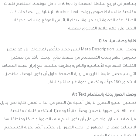
يساهم في توزيع سلطة الصفحة Link Equity داخل موقعك. استخدم كلمات
مفتاحية مناسبة كنصوص روابط Anchor Text للإشارة إلى الصفحات ذات
الصلة. هذه الخطوة تزيد من وقت بقاء الزائر في الموقع وتساعد محركات
البحث على فهم علاقة المحتوى ببعضه.
كتابة وصف ميتا جذابًا
وصف الميتا Meta Description ليس مجرد ملخّص لمحتواك، بل هو عنصر
تسويقي مهم يجذب المستخدم من صفحة نتائج البحث. تأكد من تضمين
الكلمات المفتاحية الأساسية والثانوية بطريقة سلسة، مع إبراز القيمة المضافة
التي سيحصل عليها القارئ من زيارة الصفحة. حاول أن يكون الوصف مختصرًا،
لا يتجاوز 160 حرفًا، ويتضمن دعوة غير مباشرة للنقر.
وصف الصور بدقة باستخدام Alt Text
تحسين السيو البصري لا يقل أهمية عن النصوص، لذا لا تهمل كتابة نص بديل
Alt Text لكل صورة يتضمن وصفًا دقيقًا ومعبرًا. استخدم كلمات مفتاحية
مرتبطة بالسياق، واحرص على أن يكون اسم ملف الصورة واضحًا ومنظمًا. هذا
لا يساعد فقط في الظهور في بحث الصور، بل يحسّن أيضًا تجربة المستخدم