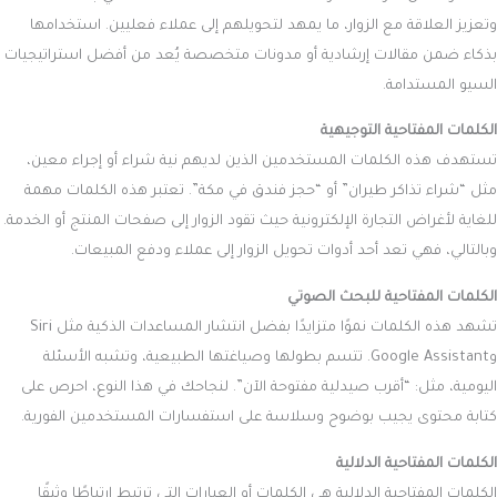
وتعزيز العلاقة مع الزوار، ما يمهد لتحويلهم إلى عملاء فعليين. استخدامها
بذكاء ضمن مقالات إرشادية أو مدونات متخصصة يُعد من أفضل استراتيجيات
السيو المستدامة.
الكلمات المفتاحية التوجيهية
تستهدف هذه الكلمات المستخدمين الذين لديهم نية شراء أو إجراء معين،
مثل “شراء تذاكر طيران” أو “حجز فندق في مكة”. تعتبر هذه الكلمات مهمة
للغاية لأغراض التجارة الإلكترونية حيث تقود الزوار إلى صفحات المنتج أو الخدمة.
وبالتالي، فهي تعد أحد أدوات تحويل الزوار إلى عملاء ودفع المبيعات.
الكلمات المفتاحية للبحث الصوتي
تشهد هذه الكلمات نموًا متزايدًا بفضل انتشار المساعدات الذكية مثل Siri
وGoogle Assistant. تتسم بطولها وصياغتها الطبيعية، وتشبه الأسئلة
اليومية، مثل: “أقرب صيدلية مفتوحة الآن”. لنجاحك في هذا النوع، احرص على
كتابة محتوى يجيب بوضوح وسلاسة على استفسارات المستخدمين الفورية.
الكلمات المفتاحية الدلالية
الكلمات المفتاحية الدلالية هي الكلمات أو العبارات التي ترتبط ارتباطًا وثيقًا