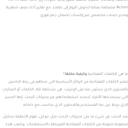
الدقيقة، ومقالات حصرية مدعّمة بصور عالية الجودة، إلى جانب خطة Call to
Action مصممة بعناية لتحويل الزوار إلى عملاء. مع تقارير أداء نصف شهرية،
ومدير حساب مخصص عبر واتساب لضمان دعم فوري.
ما هي الكلمات المفتاحية
وكيفية عملها
؟
تعتبر الكلمات المفتاحية من الركائز الأساسية التي تساهم في ربط الباحثين
بالمحتوى الذي يبحثون عنه على الإنترنت. هي ببساطة تلك الكلمات أو العبارات
التي يستخدمها الأفراد لتحديد استعلاماتهم عبر محركات البحث. إنها الجسر
الذي يربط بين نية المستخدم والمحتوى الذي يتناسب مع حاجاته.
عند البحث عن شيء ما على محركات البحث مثل جوجل، تقوم الأنظمة بتحليل
مجموعة متنوعة من الكلمات المفتاحية المرتبطة بالاستعلامات. وتلعب هذه