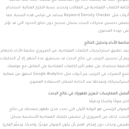
الموقع، حيث قد يتسبب ذلك في المنافسة مع نفسك. يجب أيضًا متابعة
كثافة الكلمات المفتاحية في المقالات وتحديد نسبة التكرار المثالية. استخدام
أدوات مثل Keyword Density Checker يساعد في قياس هذه النسبة، مما
يضمن تحسين محركات البحث بشكل صحيح دون تجاوز الحدود التي قد تؤثر
على جودة المحتوى.
متابعة الأداء وتحليل النتائج
بعد تطبيق استراتيجيات الكلمات المفتاحية، من الضروري متابعة الأداء بانتظام.
رغم أن تحسين الترتيب في نتائج البحث قد يستغرق عدة أشهر، إلا أن التحليلات
الدقيقة تساعدك على فهم تأثير الكلمات المفتاحية على التفاعل مع موقعك.
تتبع التغيرات في الترتيب عبر أدوات مثل Google Analytics لتحقق من فعالية
استراتيجياتك وتعدلها عند الحاجة لضمان الاستفادة القصوى.
أفضل الممارسات لتعزيز ظهورك في نتائج البحث
اختر عنوانًا واضحًا ودقيقًا
العنوان الرئيسي هو البوابة الأولى التي تحدد مدى ظهور صفحتك في نتائج
البحث. لذلك من الضروري أن يتضمن كلمتك المفتاحية الأساسية بشكل
طبيعي وجذاب دون إقحام. اهتم بأن يكون العنوان موجزًا، واضحًا، ويحفّز القارئ