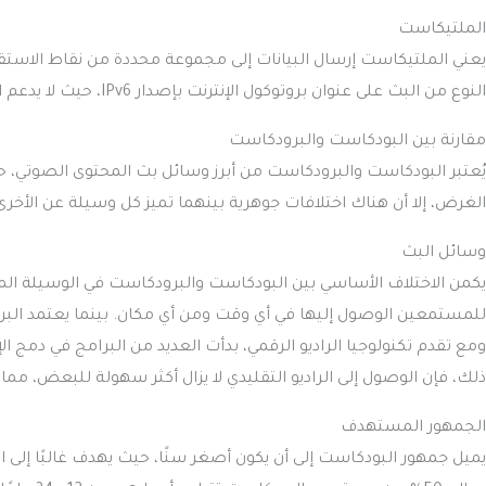
الملتيكاست
يعني الملتيكاست إرسال البيانات إلى مجموعة محددة من نقاط الاستقبا
النوع من البث على عنوان بروتوكول الإنترنت بإصدار IPv6، حيث لا يدعم البرودكاست.
مقارنة بين البودكاست والبرودكاست
يُعتبر البودكاست والبرودكاست من أبرز وسائل بث المحتوى الصوتي،
الغرض، إلا أن هناك اختلافات جوهرية بينهما تميز كل وسيلة عن الأخرى
وسائل البث
يكمن الاختلاف الأساسي بين البودكاست والبرودكاست في الوسيلة المس
للمستمعين الوصول إليها في أي وقت ومن أي مكان. بينما يعتمد البرود
ومع تقدم تكنولوجيا الراديو الرقمي، بدأت العديد من البرامج في دمج ا
ذلك، فإن الوصول إلى الراديو التقليدي لا يزال أكثر سهولة للبعض، مم
الجمهور المستهدف
يميل جمهور البودكاست إلى أن يكون أصغر سنًا، حيث يهدف غالبًا إل