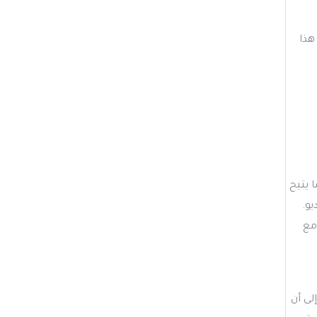
هذا
 يتيح
يو.
مع
لى أن