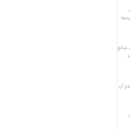
رعية
 شائع
جهزة
ضح أن
.