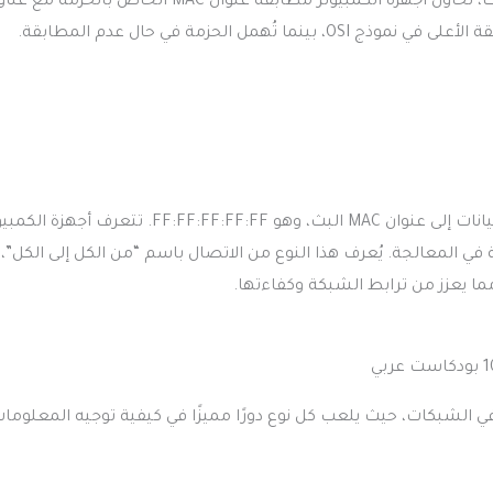
جهاز بإرسال رسالة إلى باقي الأجهزة المتصلة. عند استلام حزمة البيانات، تحاول أجهزة الكمبيوتر مطابقة عنوان MAC الخا
 الحزمة في حال عدم المطابقة.
عندما يقرر جهاز متصل بالشبكة تنفيذ عملية بث، يقوم بإرسال حزمة بيانات إلى عنوان MAC البث، وهو FF:FF:FF:FF:FF. تتعرف أ
في المعالجة. يُعرف هذا النوع من الاتصال باسم “من الكل إلى الكل”،
مما يعزز من ترابط الشبكة وكفاءتها.
ي الشبكات، حيث يلعب كل نوع دورًا مميزًا في كيفية توجيه المعلومات