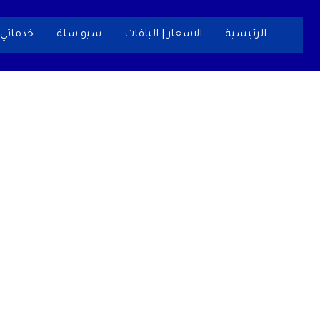
خطي
لى
الرئيسية
الاسعار | الباقات
سيو سلة
خدماتي
لمحتوى