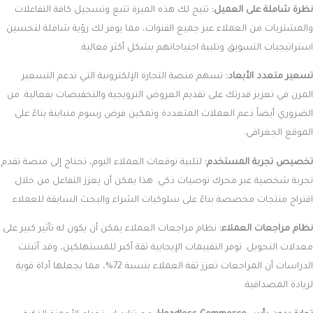
نظرة شاملة على العميل:
تتيح لك هذه الميزة تتبع وتسجيل كافة التفاعلات
والمشتريات من العملاء عبر جميع القنوات، مما يوفر لك رؤية شاملة لتحسين
استراتيجيات التسويق وتلبية احتياجاتهم بشكل أكثر فعالية.
تسعير متعدد الأبعاد:
تسهم منصة التجارة الإلكترونية التي تدعم التسعير
المرن في تعزيز قدرتك على تقديم العروض الترويجية والتخفيضات بفعالية. من
الضروري أيضاً دعم العملات المتعددة وتمكين فرض رسوم متباينة بناءً على
الموقع الجغرافي.
تخصيص تجربة المستخدم:
لتلبية توقعات العملاء اليوم، تحتاج إلى منصة تقدم
تجربة شخصية عبر محرك توصيات ذكي. هذا يمكن أن يعزز التفاعل من خلال
اقتراح منتجات مخصصة بناءً على سلوكيات الشراء والبحث السابقة للعملاء.
نظام مراجعات العملاء:
نظام مراجعات العملاء يمكن أن يكون له تأثير كبير على
معدلات التحويل. توفر التقييمات الإيجابية ثقة أكبر للمستهلكين، وقد أثبتت
الدراسات أن المراجعات تعزز ثقة العملاء بنسبة 72%، مما يجعلها أداة قوية
لزيادة المصداقية.