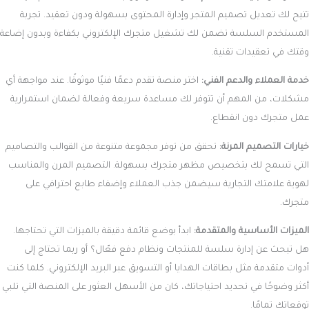
تتيح لك تعديل تصميم المتجر وإدارة المحتوى بسهولة ودون تعقيد. تجربة
المستخدم السلسة تضمن لك تشغيل متجرك الإلكتروني بكفاءة وبدون إضاعة
وقتك في تعقيدات تقنية.
خدمة العملاء والدعم الفني:
اختر منصة تقدم دعمًا فنيًا موثوقًا. عند مواجهة أي
مشكلات، من المهم أن تتوفر لك مساعدة سريعة وفعالة لضمان استمرارية
عمل متجرك دون انقطاع.
خيارات التصميم المرنة:
تحقق من توفر مجموعة متنوعة من القوالب والتصاميم
التي تسمح لك بتخصيص مظهر متجرك بسهولة. التصميم المرن والمناسب
لهوية علامتك التجارية سيضمن جذب العملاء وإضفاء طابع احترافي على
متجرك.
الميزات الأساسية والمتقدمة:
ابدأ بوضع قائمة دقيقة بالميزات التي تحتاجها.
هل تبحث عن إدارة سلسة للمنتجات ونظام دفع فعّال؟ أو ربما تحتاج إلى
أدوات متقدمة مثل بطاقات الهدايا أو التسويق عبر البريد الإلكتروني. كلما كنت
أكثر وضوحًا في تحديد احتياجاتك، كان من الأسهل العثور على المنصة التي تلبي
توقعاتك تمامًا.