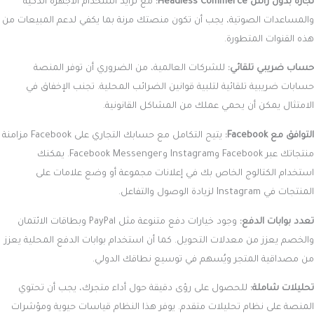
تجارة بدون رأس Headless Commerce:
مع تزايد استخدام الأجهزة الذكية
والمساعدات الصوتية، يجب أن تكون منصتك مرنة بما يكفي لدعم المبيعات من
هذه القنوات المتطورة.
حساب ضريبي تلقائي:
للشركات العالمية، من الضروري أن توفر المنصة
حسابات ضريبية تلقائية لتلبية قوانين الضرائب المحلية. تجنب الإخفاق في
الامتثال يمكن أن يحمي عملك من المشاكل القانونية.
التوافق مع Facebook:
يتيح التكامل مع حسابك التجاري على Facebook مزامنة
منتجاتك عبر Facebook وInstagram وFacebook Messenger. يمكنك
استخدام الكتالوج الخاص بك في إعلانات مجموعة أو وضع علامات على
المنتجات في Instagram لزيادة الوصول والتفاعل.
تعدد بوابات الدفع:
وجود خيارات دفع متنوعة مثل PayPal وبطاقات الائتمان
والخصم يعزز من معدلات التحويل. كما أن استخدام بوابات الدفع المحلية يعزز
من مصداقية المتجر ويُسهم في توسيع نطاقك الدولي.
تحليلات شاملة:
للحصول على رؤى دقيقة حول أداء متجرك، يجب أن تحتوي
المنصة على نظام تحليلات متقدم. يوفر هذا النظام قياسات حيوية ومؤشرات