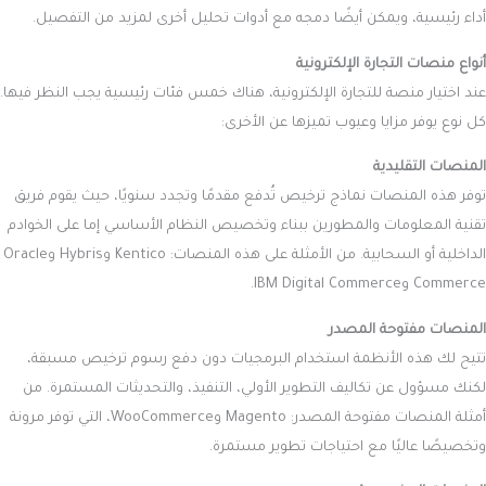
أداء رئيسية، ويمكن أيضًا دمجه مع أدوات تحليل أخرى لمزيد من التفصيل.
أنواع منصات التجارة الإلكترونية
عند اختيار منصة للتجارة الإلكترونية، هناك خمس فئات رئيسية يجب النظر فيها.
كل نوع يوفر مزايا وعيوب تميزها عن الأخرى:
المنصات التقليدية
توفر هذه المنصات نماذج ترخيص تُدفع مقدمًا وتجدد سنويًا، حيث يقوم فريق
تقنية المعلومات والمطورين ببناء وتخصيص النظام الأساسي إما على الخوادم
الداخلية أو السحابية. من الأمثلة على هذه المنصات: Kentico وHybris وOracle
Commerce وIBM Digital Commerce.
المنصات مفتوحة المصدر
تتيح لك هذه الأنظمة استخدام البرمجيات دون دفع رسوم ترخيص مسبقة،
لكنك مسؤول عن تكاليف التطوير الأولي، التنفيذ، والتحديثات المستمرة. من
أمثلة المنصات مفتوحة المصدر: Magento وWooCommerce، التي توفر مرونة
وتخصيصًا عاليًا مع احتياجات تطوير مستمرة.