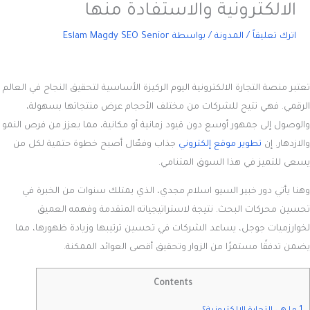
الالكترونية والاستفادة منها
اترك تعليقاً
/
المدونة
/ بواسطة
Eslam Magdy SEO Senior
تعتبر
منصة التجارة الالكترونية
اليوم الركيزة الأساسية لتحقيق النجاح في العالم
الرقمي. فهي تتيح للشركات من مختلف الأحجام عرض منتجاتها بسهولة،
والوصول إلى جمهور أوسع دون قيود زمانية أو مكانية، مما يعزز من فرص النمو
والازدهار. إن
تطوير موقع إلكتروني
جذاب وفعّال أصبح خطوة حتمية لكل من
يسعى للتميز في هذا السوق المتنامي.
وهنا يأتي دور خبير السيو اسلام مجدي، الذي يمتلك سنوات من الخبرة في
تحسين محركات البحث. نتيجة لاستراتيجياته المتقدمة وفهمه العميق
لخوارزميات جوجل، يساعد الشركات في تحسين ترتيبها وزيادة ظهورها، مما
يضمن تدفقًا مستمرًا من الزوار وتحقيق أقصى العوائد الممكنة.
Contents