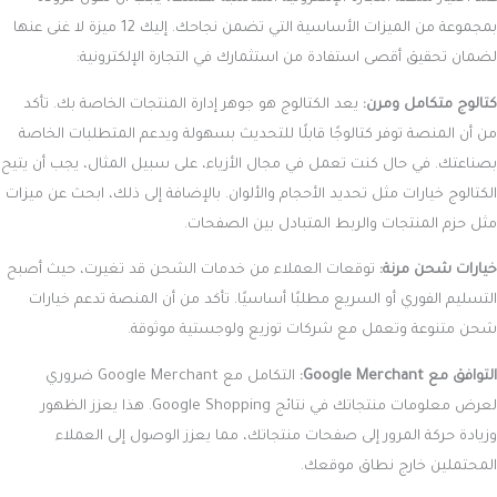
بمجموعة من الميزات الأساسية التي تضمن نجاحك. إليك 12 ميزة لا غنى عنها
لضمان تحقيق أقصى استفادة من استثمارك في التجارة الإلكترونية:
كتالوج متكامل ومرن:
يعد الكتالوج هو جوهر إدارة المنتجات الخاصة بك. تأكد
من أن المنصة توفر كتالوجًا قابلًا للتحديث بسهولة ويدعم المتطلبات الخاصة
بصناعتك. في حال كنت تعمل في مجال الأزياء، على سبيل المثال، يجب أن يتيح
الكتالوج خيارات مثل تحديد الأحجام والألوان. بالإضافة إلى ذلك، ابحث عن ميزات
مثل حزم المنتجات والربط المتبادل بين الصفحات.
خيارات شحن مرنة:
توقعات العملاء من خدمات الشحن قد تغيرت، حيث أصبح
التسليم الفوري أو السريع مطلبًا أساسيًا. تأكد من أن المنصة تدعم خيارات
شحن متنوعة وتعمل مع شركات توزيع ولوجستية موثوقة.
التوافق مع Google Merchant:
التكامل مع Google Merchant ضروري
لعرض معلومات منتجاتك في نتائج Google Shopping. هذا يعزز الظهور
وزيادة حركة المرور إلى صفحات منتجاتك، مما يعزز الوصول إلى العملاء
المحتملين خارج نطاق موقعك.