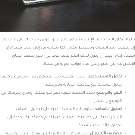
بناء الأعمال التجارية عبر الإنترنت يتجاوز بكثير مجرد عرض منتجاتك على الشبكة.
إنه يتطلب استراتيجيات وتخطيط مماثل لما تحتاجه في إدارة متجر تقليدي أو
منشأة إنتاج. يجب أن يكون لديك استراتيجية قوية في اختيار منصة التجارة
الإلكترونية التي ستؤثر على عدة جوانب حيوية في عملك:
تفاعل المستحدمين:
تحدد المنصة كيف ستتمكن من التحكم في كيفية
تفاعل عملائك مع علامتك التجارية وتجربتهم.
النمو والتوسع:
تحدد المنصة كيفية دعم نمو عملك، ومدى سرعتك في
التوسع والابتكار.
تحقيق الأهداف:
ستوفر لك المنصة القدرة على تحقيق الأهداف
الاستراتيجية التي وضعتها لعملك، من تقديم خدمةعالية الجودة إلى
تحقيق عائدات مستهدفة.
مصاريف التشغيل:
تتضمن هذه التكاليف ليس فقط إنشاء المنصة،