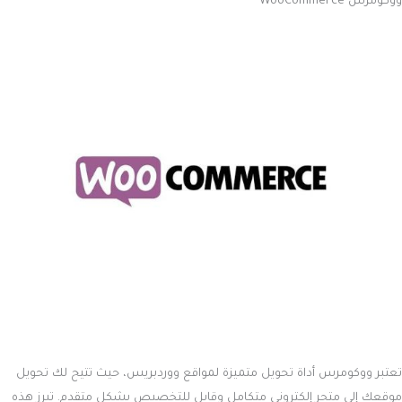
ووكومرس WooCommerce
تعتبر ووكومرس أداة تحويل متميزة لمواقع ووردبريس، حيث تتيح لك تحويل
موقعك إلى متجر إلكتروني متكامل وقابل للتخصيص بشكل متقدم. تبرز هذه