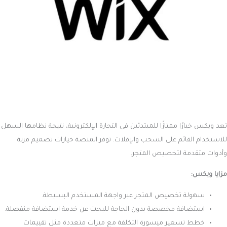
تعد ويكس خيارًا ممتازًا للمبتدئين في التجارة الإلكترونية، نتيجة نظامها السهل
للاستخدام القائم على السحب والإفلات. توفر المنصة خيارات تصميم مرنة
وأدوات متقدمة لتخصيص المتجر.
مزايا ويكس:
سهولة تخصيص المتجر عبر واجهة المستخدم البسيطة.
استضافة مخصصة بدون الحاجة للبحث عن خدمة استضافة منفصلة.
خطط تسعير ميسورة التكلفة مع ميزات متعددة مثل تقييمات