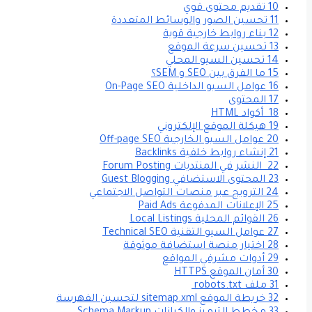
10 تقديم محتوى قوي
11 تحسين الصور والوسائط المتعددة
12 بناء روابط خارجية قوية
13 تحسين سرعة الموقع
14 تحسين السيو المحلي
15 ما الفرق بين SEO و SEM؟
16 عوامل السيو الداخلية On-Page SEO
17 المحتوى
18 أكواد HTML
19 هيكلة الموقع الإلكتروني
20 عوامل السيو الخارجية Off-page SEO
21 إنشاء روابط خلفية Backlinks
22 النشر في المنتديات Forum Posting
23 المحتوى الاستضافي Guest Blogging
24 الترويج عبر منصات التواصل الاجتماعي
25 الإعلانات المدفوعة Paid Ads
26 القوائم المحلية Local Listings
27 عوامل السيو التقنية Technical SEO
28 اختيار منصة استضافة موثوقة
29 أدوات مشرفي المواقع
30 أمان الموقع HTTPS
31 ملف robots.txt
32 خريطة الموقع sitemap.xml لتحسين الفهرسة