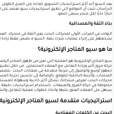
يعد السيو أحد أكثر استراتيجيات التسويق كفاءة على المدى الطوي
الدراسات تثبت أن المواقع التي تطبق استراتيجيات سيو تعتمد على ال
خيارًا ذكيًا لكل متجر يسعى للنمو.
بناء الثقة والمصداقية
التواجد في المراتب الأولى لمحركات البحث يعزز الثقة في متجرك. العم
يشجعهم على إجراء عمليات شراء بثقة. السيو لا يضمن فقط زيادة الز
ما هو سيو المتاجر الإلكترونية؟
سيو المتاجر الإلكترونية هو العملية التي تعزز من ظهور المتاجر ال
حركة مرور أكبر وزيادة التفاعل مع العملاء المحتملين. من خلال تط
جمهور أوسع والوصول إلى مرتبة متقدمة في صفحات البحث.
يتضمن 
المنتجات، والبنية الداخلية للموقع، بالإضافة إلى تحسين تجربة الم
محركات البحث لعرض منتجاتك بشكل أكثر جاذبية وسهولة للمستخ
ملحوظة في حركة المرور والمبيعات. باستخدام استراتيجيات دقيقة و
يسهل على العملاء العثور عليها واتخاذ خطوات فعلية للتفاعل وال
استراتيجيات متقدمة لسيو المتاجر الإلكترونية
البحث عن الكلمات المفتاحية