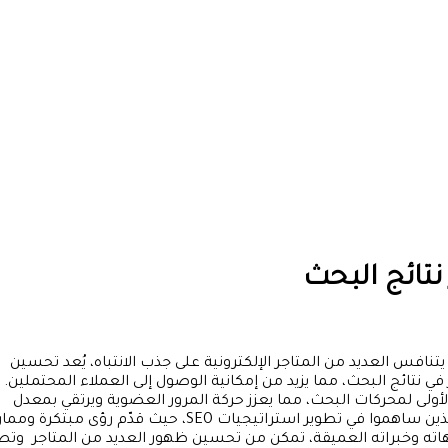
تائج البحث
يتنافس العديد من المتاجر الإلكترونية على جذب الانتباه، يُعد تحسين
ى التميز في نتائج البحث، مما يزيد من إمكانية الوصول إلى العملاء المحتملين. إ
أولى لمحركات البحث، مما يعزز حركة المرور العضوية ويرتقي بمعدل
ويعد خبير SEO اسلام مجدي من بين الخبراء الذين ساهموا في تطوير استراتيجيات SEO، حيث قدّم رؤ
جيهاته وخبراته العميقة، تمكن من تحسين ظهور العديد من المتاجر وتص