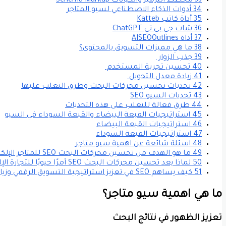
33 مخطط الترميز والكيانات Schema Markup
34 أدوات الذكاء الاصطناعي لسيو المتاجر
35 أداة كاتب Katteb
36 شات جي بي تي ChatGPT
37 أداة AISEOOutlines
38 ما هي مميزات التسويق بالمحتوى؟
39 جذب الزوار
40 تحسين تجربة المستخدم
41 زيادة معدل التحويل
42 تحديات تحسين محركات البحث وطرق التغلب عليها
43 تحديات السيو SEO
44 طرق فعالة للتغلب على هذه التحديات
45 استراتيجيات القبعة البيضاء والقبعة السوداء في السيو
46 استراتيجيات القبعة البيضاء
47 استراتيجيات القبعة السوداء
48 اسئلة شائعة عن اهمية سيو متاجر
49 ما هو الهدف من تحسين محركات البحث SEO للمتاجر الإلكترونية؟
50 لماذا يعد تحسين محركات البحث SEO أمرًا حيويًا للتجارة الإلكترونية؟
51 كيف يساهم SEO في تعزيز استراتيجية التسويق الرقمي وزيادة المبيعات؟
ما هي اهمية سيو متاجر؟
تعزيز الظهور في نتائج البحث