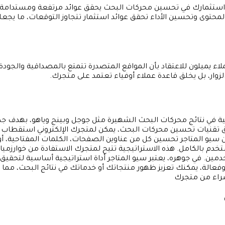
ل. استثمارك في تحسين محركات البحث يحقق عوائد مرتفعة ومستدامة.
محتوى وتحسين الأداء تحقق عوائد استثمار تتجاوز التوقعات، ما يجعل
لاء يميلون للاعتقاد بأن المواقع المتصدرة تتمتع بالمصداقية والجودة
وار، بل يخلق قاعدة عملاء أوفياء تعتمد على متجرك.
رقمية في نتائج محركات البحث الشهيرة مثل جوجل وبينج وياهو، بهدف ج
بيق تقنيات تحسين محركات البحث، يمكن لمتجرك الإلكتروني استقطاب
سيو المتاجر تحسين كل من عناوين الصفحات، الكلمات المفتاحية، 
ستخدم بالكامل. هذه الاستراتيجية تتيح لمتجرك الاستفادة من خوارزمي
دمين.
في جوهره، يعتبر سيو المتاجر أداة استراتيجية أساسية لتحقيق ز
فعالة، يمكنك تعزيز ظهور منتجاتك أو خدماتك في نتائج البحث، مما
شراء من متجرك