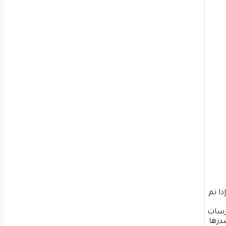
ي
ف
ا
ت
ذا تم
ى مبتكرة وممارسات
درها