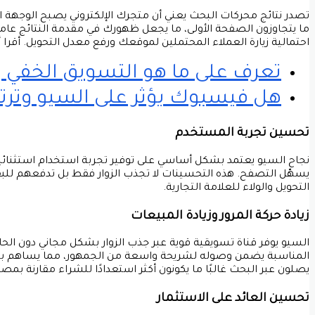
تصدر نتائج محركات البحث يعني أن متجرك الإلكتروني يصبح الوجهة ا
ما يتجاوزون الصفحة الأولى، ما يجعل ظهورك في مقدمة النتائج عاملً
احتمالية زيارة العملاء المحتملين لموقعك ورفع معدل التحويل.
أقرا 
تعرف على ما هو التسويق الخفي و
هل فيسبوك يؤثر على السيو وتر
تحسين تجربة المستخدم
نجاح السيو يعتمد بشكل أساسي على توفير تجربة استخدام استثنائ
يسهّل التصفح. هذه التحسينات لا تجذب الزوار فقط بل تدفعهم للبق
التحويل والولاء للعلامة التجارية.
زيادة حركة المرور وزيادة المبيعات
السيو يوفر قناة تسويقية قوية عبر جذب الزوار بشكل مجاني دون ال
المناسبة يضمن وصوله لشريحة واسعة من الجمهور، مما يساهم بشكل
يصلون عبر البحث غالبًا ما يكونون أكثر استعدادًا للشراء مقارنة بمصا
تحسين العائد على الاستثمار