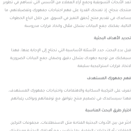
تُعد الأبحاث التسويقية وجمع آراء العملاء من الأسس التي تساهم في تطوير
منتجك بنجاح، إذ تمنحك القدرة على فهم احتياجات جمهورك وتفضيلاتهم، ما
يساعدك في تقديم منتج يُحقق التميز في السوق. من خلال اتباع الخطوات
التالية، يمكنك جمع البيانات بشكل فعّال واتخاذ قرارات مدروسة:
تحديد الأهداف البحثية
:
قبل بدء البحث، حدد الأسئلة الأساسية التي تحتاج إلى الإجابة عنها، فهذا
سيمكنك من توجيه جهودك بشكل دقيق وضمان جمع البيانات الضرورية
لاتخاذ قرارات استراتيجية سليمة.
فهم جمهورك المستهدف
تعرف على التركيبة السكانية والاهتمامات واحتياجات جمهورك المستهدف،
فهذا سيساعدك في تصميم منتج يتوافق مع توقعاتهم ويواكب رغباتهم.
اختيار طرق البحث المناسبة
اختَر من بين الأدوات البحثية المتاحة مثل الاستطلاعات، مجموعات التركيز،
المقابلات أو التحليلات الرقمية، بما يتناسب مع أهدافك البحثية وميزانيتك،