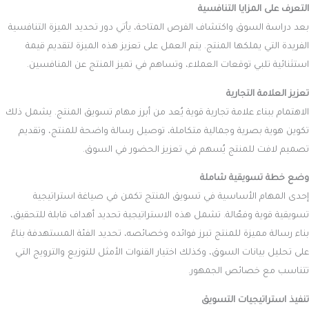
التعرف على المزايا التنافسية
بعد دراسة السوق واكتشاف الفرص المتاحة، يأتي دور تحديد الميزة التنافسية
الفريدة التي يملكها المنتج. يتم العمل على تعزيز هذه الميزة لتقديم قيمة
استثنائية تلبي توقعات العملاء، وتساهم في تميز المنتج عن المنافسين.
تعزيز العلامة التجارية
الاهتمام ببناء علامة تجارية قوية يُعد من أبرز مهام تسويق المنتج. يشمل ذلك
تكوين هوية بصرية وجمالية متكاملة، توصيل رسالة واضحة للمنتج، وتقديم
تصميم لافت للمنتج يُسهم في تعزيز الحضور في السوق.
وضع خطة تسويقية شاملة
إحدى المهام الأساسية في تسويق المنتج تكمن في صياغة استراتيجية
تسويقية قوية وفعّالة. تشمل هذه الاستراتيجية تحديد أهداف قابلة للتحقيق،
بناء رسالة مميزة للمنتج تبرز فوائده وخصائصه، تحديد الفئة المستهدفة بناءً
على تحليل بيانات السوق، وكذلك اختيار القنوات الأمثل للتوزيع والترويج التي
تتناسب مع خصائص الجمهور.
تنفيذ استراتيجيات التسويق