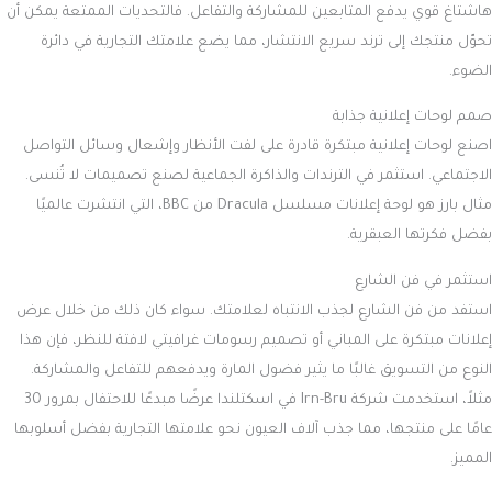
هاشتاغ قوي يدفع المتابعين للمشاركة والتفاعل. فالتحديات الممتعة يمكن أن
تحوّل منتجك إلى ترند سريع الانتشار، مما يضع علامتك التجارية في دائرة
الضوء.
صمم لوحات إعلانية جذابة
اصنع لوحات إعلانية مبتكرة قادرة على لفت الأنظار وإشعال وسائل التواصل
الاجتماعي. استثمر في الترندات والذاكرة الجماعية لصنع تصميمات لا تُنسى.
مثال بارز هو لوحة إعلانات مسلسل Dracula من BBC، التي انتشرت عالميًا
بفضل فكرتها العبقرية.
استثمر في فن الشارع
استفد من فن الشارع لجذب الانتباه لعلامتك. سواء كان ذلك من خلال عرض
إعلانات مبتكرة على المباني أو تصميم رسومات غرافيتي لافتة للنظر، فإن هذا
النوع من التسويق غالبًا ما يثير فضول المارة ويدفعهم للتفاعل والمشاركة.
مثلاً، استخدمت شركة Irn-Bru في اسكتلندا عرضًا مبدعًا للاحتفال بمرور 30
عامًا على منتجها، مما جذب آلاف العيون نحو علامتها التجارية بفضل أسلوبها
المميز.