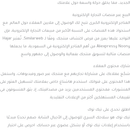
الجديد، مما يخلق حركة واسعة حول علامتك.
البيع عبر منصات التجارة الإلكترونية
المتاجر الإلكترونية الكبرى تتيح لك الوصول إلى ملايين العملاء حول العالم. مع
استحواذ هذه المنصات على النسبة الأكبر من مبيعات التجارة الإلكترونية، فإن
التواجد عليها يعزز من فرص اكتشاف منتجك. وفقًا لـ Similarweb، تُعتبر Hajar
وNoon وAliexpress من أهم المتاجر الإلكترونية في السعودية، ما يجعلها
منصات مثالية لتسويق منتجك بفعالية والوصول إلى جمهور واسع.
شارك محتوى العملاء
شجّع عملاءك على مشاركة تجاربهم مع منتجك عبر صور وفيديوهات، واستغل
هذا المحتوى على قنواتك. استخدم هاشتاغ خاص بعلامتك لتسهيل العثور على
المنشورات. فمحتوى المستخدمين يزيد من مصداقيتك، إذ يثق المتسوقون في
تقييمات المستهلكين أكثر من الإعلانات التقليدية.
اطلق تحدي على تيك توك
تيك توك هو سلاحك السري للوصول إلى الأجيال الشابة. صمم تحديًا مبدعًا
باستخدام إعلانات تيك توك أو بشكل عضوي عبر حسابك. احرص على اختيار