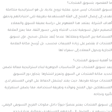
ما المقصود بتسويق المنتجات؟
تسويق المنتجات ليس مجرد عملية ترويج عادية، بل هو استراتيجية متكاملة
تهدف إلى إيصال المنتج إلى الفئة المستهدفة بطريقة تلبي احتياجاتهم وتحقق
أهداف الشركة. يعتمد هذا المفهوم على دراسة عميقة للسوق والعملاء
لتصميم حلول تسويقية تجذب الانتباه وتبني جسور الثقة، مما يعزز العلاقة
المستدامة بين الشركة وعملائها. عندما يُنفذ بشكل صحيح، فإن تسويق
المنتجات لا يقتصر على زيادة المبيعات فحسب، بل يُرسخ مكانة العلامة
التجارية ويحول العملاء إلى سفراء لها.
ما أهمية تسويق المنتجات؟
يعد تسويق المنتجات من الأساسيات الجوهرية لبناء استراتيجية فعالة تضمن
تحديد مكانة المنتجات في السوق وتعزيز انتشارها. يتجاوز دور التسويق
المنتجات مرحلة طرحها، حيث يمتد ليشمل الحفاظ على الوعي المستمر لدى
المستهلكين حول المنتج وفوائده وطريقة استخدامه، مما يضمن استمرارية
تأثيره ونجاحه.
إن تسويق المنتجات يعتبر عنصرًا حيويًا داخل مكونات المزيج التسويقي الرقمي،
حيث يسهم في الوصول إلى الجمهور المستهدف بفعالية، وزيادة حجم