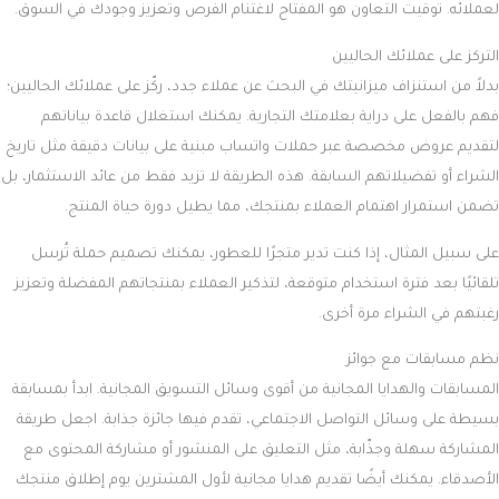
لعملائه. توقيت التعاون هو المفتاح لاغتنام الفرص وتعزيز وجودك في السوق.
التركز على عملائك الحاليين
بدلاً من استنزاف ميزانيتك في البحث عن عملاء جدد، ركّز على عملائك الحاليين؛
فهم بالفعل على دراية بعلامتك التجارية. يمكنك استغلال قاعدة بياناتهم
لتقديم عروض مخصصة عبر حملات واتساب مبنية على بيانات دقيقة مثل تاريخ
الشراء أو تفضيلاتهم السابقة. هذه الطريقة لا تزيد فقط من عائد الاستثمار، بل
تضمن استمرار اهتمام العملاء بمنتجك، مما يطيل دورة حياة المنتج.
على سبيل المثال، إذا كنت تدير متجرًا للعطور، يمكنك تصميم حملة تُرسل
تلقائيًا بعد فترة استخدام متوقعة، لتذكير العملاء بمنتجاتهم المفضلة وتعزيز
رغبتهم في الشراء مرة أخرى.
نظم مسابقات مع جوائز
المسابقات والهدايا المجانية من أقوى وسائل التسويق المجانية. ابدأ بمسابقة
بسيطة على وسائل التواصل الاجتماعي، تقدم فيها جائزة جذابة. اجعل طريقة
المشاركة سهلة وجذّابة، مثل التعليق على المنشور أو مشاركة المحتوى مع
الأصدقاء. يمكنك أيضًا تقديم هدايا مجانية لأول المشترين يوم إطلاق منتجك