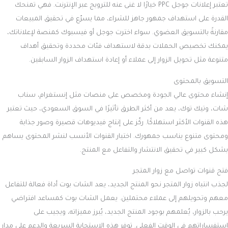
تعتبر إعلانات جوجل PPC خيارًا لا غنى عنه للترويج عبر الإنترنت. فهي تمنحك
القدرة على استهداف جمهور جاهز للشراء، مما يسرّع في تحقيق المبيعات
مقارنةً بالتسويق العضوي. سواء اخترت جوجل أو فيسبوك كمنصة لإعلاناتك،
يمكنك تخصيص الحملات بدقة لاستهداف فئات محددة وتحقيق أهداف
متنوعة مثل تحويل الزوار إلى عملاء أو إعادة استهداف الزوار السابقين.
التسويق بالمحتوى
إنشاء محتوى عالي الجودة ومخصص على منصات مثل إنستغرام، سناب
شات، وتيك توك، يعد من أكثر الطرق تأثيرًا في السوق السعودي، حيث تعتبر
هذه القنوات الأكثر استهلاكًا. ركّز على إنتاج فيديوهات قصيرة وصور جذابة
ومحتوى متنوع يناسب جمهورك. اختيار القنوات الأنسب لنشر المحتوى يساهم
بشكل كبير في تحقيق الانتشار والتفاعل مع المنتج.
فتح قنوات تواصل مع زوار المتجر
لجذب انتباه زوار المتجر نحو المنتج الجديد، يعد الشات بوت أداة فعالة للتفاعل
معهم وتحويلهم إلى عملاء محتملين. يعمل الشات بوت كمساعد افتراضي
يرحب بالزوار، يُعلمهم بوجود المنتج الجديد، يُبرز مميزاته، ويجيب على
استفساراتهم في الوقت الفعلي. توفر هذه الاستجابة السريعة والدعم على مدار