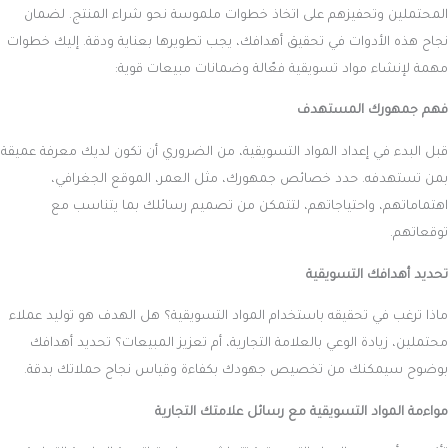
المحتملين وتحفيزهم على اتخاذ خطوات ملموسة نحو شراء المنتج. لضمان
نجاح هذه الأدوات في تحقيق أهدافك، يجب تطويرها بعناية ودقة. إليك خطوات
مهمة لإنشاء مواد تسويقية فعّالة وضمانات مبيعات قوية:
فهم جمهورك المستهدف
قبل البدء في إعداد المواد التسويقية، من الضروري أن تكون لديك معرفة عميقة
بمن تستهدفه. حدد خصائص جمهورك، مثل العمر، الموقع الجغرافي،
اهتماماتهم، واحتياجاتهم، لتتمكن من تصميم رسائلك بما يتناسب مع
توقعاتهم.
تحديد أهدافك التسويقية
ماذا ترغب في تحقيقه باستخدام المواد التسويقية؟ هل الهدف هو توليد عملاء
محتملين، زيادة الوعي بالعلامة التجارية، أم تعزيز المبيعات؟ تحديد أهدافك
بوضوح سيمكنك من تخصيص جهودك بكفاءة وقياس نجاح حملاتك بدقة.
مواءمة المواد التسويقية مع رسائل علامتك التجارية