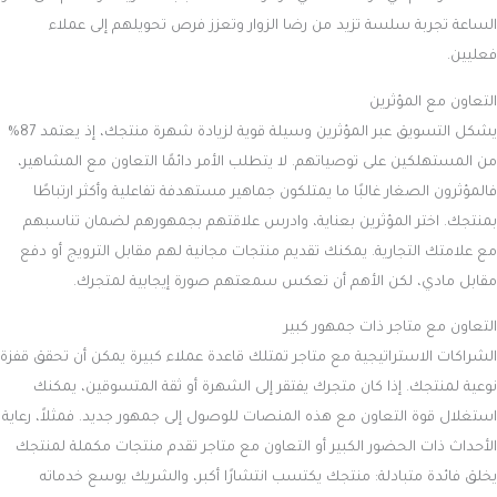
الساعة تجربة سلسة تزيد من رضا الزوار وتعزز فرص تحويلهم إلى عملاء
فعليين.
التعاون مع المؤثرين
يشكل التسويق عبر المؤثرين وسيلة قوية لزيادة شهرة منتجك، إذ يعتمد 87%
من المستهلكين على توصياتهم. لا يتطلب الأمر دائمًا التعاون مع المشاهير،
فالمؤثرون الصغار غالبًا ما يمتلكون جماهير مستهدفة تفاعلية وأكثر ارتباطًا
بمنتجك. اختر المؤثرين بعناية، وادرس علاقتهم بجمهورهم لضمان تناسبهم
مع علامتك التجارية. يمكنك تقديم منتجات مجانية لهم مقابل الترويج أو دفع
مقابل مادي، لكن الأهم أن تعكس سمعتهم صورة إيجابية لمتجرك.
التعاون مع متاجر ذات جمهور كبير
الشراكات الاستراتيجية مع متاجر تمتلك قاعدة عملاء كبيرة يمكن أن تحقق قفزة
نوعية لمنتجك. إذا كان متجرك يفتقر إلى الشهرة أو ثقة المتسوقين، يمكنك
استغلال قوة التعاون مع هذه المنصات للوصول إلى جمهور جديد. فمثلاً، رعاية
الأحداث ذات الحضور الكبير أو التعاون مع متاجر تقدم منتجات مكملة لمنتجك
يخلق فائدة متبادلة: منتجك يكتسب انتشارًا أكبر، والشريك يوسع خدماته