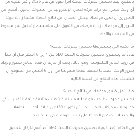
بالطبع، يعد تحسين محركات البحث أمرًا حيويًا في عام 2026 وأكثر أهمية من
أي وقت مضى. مع تزايد حركة التجارة الإلكترونية في السنوات الأخيرة، أصبح من
الضروري أن تهيئ موقعك ليحتل الصدارة في نتائج البحث. فكلما زادت حركة
المرور إلى موقعك، زادت فرصك في التفوق على منافسيك وتحقيق نمو ملحوظ
في المبيعات والأداء.
ما المدة التي يستغرقها تحسين محركات البحث؟
عادةً ما يستغرق تحسين محركات البحث SEO من 4 إلى 6 أشهر قبل أن تبدأ
في رؤية النتائج الملموسة، ومع ذلك، يجب أن تدرك أن هذه النتائج تتطور وتزداد
بمرور الوقت. فعندما تشهد تقدمًا ملموسًا في أول 6 أشهر، من المتوقع أن
تتضاعف هذه النتائج في السنة التالية.
كيف تعزز ظهور موقعك في نتائج البحث؟
تحسين محركات البحث هو عملية مستمرة تتطلب متابعة دائمة للتغييرات في
خوارزميات محركات البحث. يجب أن تكون دائمًا على دراية بأحدث الاتجاهات
والتحديثات لضمان الحفاظ على ترتيب موقعك في نتائج البحث.
في الختام، يُعد
كيفية تحسين محركات البحث SEO
أحد أهم الأركان لتحقيق