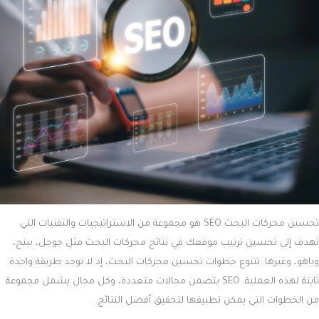
تحسين محركات البحث SEO هو مجموعة من الاستراتيجيات والتقنيات التي
تهدف إلى تحسين ترتيب موقعك في نتائج محركات البحث مثل جوجل، بينج،
وياهو، وغيرها. تتنوع خطوات تحسين محركات البحث، إذ لا توجد طريقة واحدة
ثابتة لهذه العملية. SEO يتضمن مجالات متعددة، وكل مجال يشمل مجموعة
من الخطوات التي يمكن تطبيقها لتحقيق أفضل النتائج.