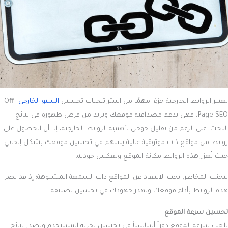
تعتبر الروابط الخارجية جزءًا مهمًا من استراتيجيات تحسين
السيو الخارجي
Off-
Page SEO، فهي تدعم مصداقية موقعك وتزيد من فرص ظهوره في نتائج
البحث. على الرغم من تقليل جوجل لأهمية الروابط الخارجية، إلا أن الحصول على
روابط من مواقع ذات موثوقية عالية يسهم في تحسين موقعك بشكل إيجابي،
حيث تُعزز هذه الروابط مكانة الموقع وتعكس جودته.
لتجنب المخاطر، يجب الابتعاد عن المواقع ذات السمعة المشبوهة؛ إذ قد تضر
هذه الروابط بأداء موقعك وتهدر جهودك في تحسين تصنيفه.
تحسين سرعة الموقع
تلعب سرعة الموقع دوراً أساسياً في تحسين تجربة المستخدم وتصدر نتائج