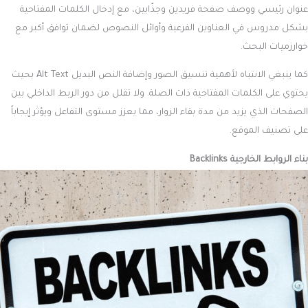
عنوان رئيسي ووصف صفحة فريدين وجذّابين، مع إدخال الكلمات المفتاحية
بشكل مدروس في العناوين الفرعية وأوائل النصوص لضمان توافق أكبر مع
خوارزميات البحث.
كما ينبغي الانتباه لأهمية تنسيق الصور وإضافة النص البديل Alt Text بحيث
يحتوي على الكلمات المفتاحية ذات الصلة. ولا تقلل من دور الربط الداخلي بين
الصفحات الذي يزيد من مدة بقاء الزوار، مما يعزز مستوى التفاعل ويؤثر إيجاباً
على تصنيف الموقع.
بناء الروابط الخارجية Backlinks