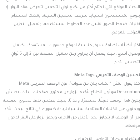
البحث. المواقع التي تحتاج أكثر من بضع ثوانٍ للتحميل تتعرض لفقد الزوار، إذ
يتوقع المستخدمون استجابة سريعة. لتحسين السرعة، يمكنك استخدام
تقنيات ضغط الصور، تقليل عدد الخطوط المستخدمة، وتفعيل التخزين
المؤقت للموقع.
اختر أيضاً استضافة سيرفر مناسبة لموقع جمهورك المستهدف لضمان
وصول أسرع، حيث يُفضل أن يتراوح زمن تحميل الصفحة بين 2 إلى 5 ثوانٍ
لتحسين الأداء.
تحسين الوصف التعريفي Meta Tags
كما يقول المثل “الكتاب يبان من عنوانه”، فإن الوصف التعريفي Meta
Description هو أول انطباع يأخذه الزوار عن محتوى صفحتك. لذلك، يجب أن
يكون هذا الوصف دقيقًا، مختصرًا، وجذابًا، بحيث يعكس بدقة محتوى الصفحة
ويحتوي على الكلمات المفتاحية المناسبة لزيادة ظهورك في نتائج البحث. تأكد
من أن الوصف لا يتجاوز الحد الأمثل من الأحرف ويحفز الزوار على النقر لدخول
موقعك.
استخدام منصات التواصل الاجتماعي