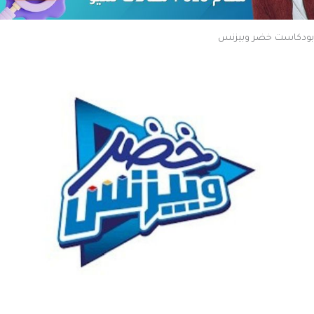
بودكاست خضر وبيزنس