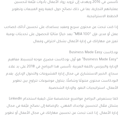
تأسس في 2016 ويهدف إلى تزويد رواد الأعمال بأدوات قيّمة لتحسين
عملياتهم التجارية، بما في ذلك نصائح حول كيفية رفع المبيعات وتطوير
الخطط الاستراتيجية.
إذا كنت تبحث عن محتوى سريع ومفيد يساعدك على تحسين أدائك كصاحب
عمل أو مدير، فإن “MBA 100” يعد خيارًا مثاليًا للحصول على تحديثات يومية
تعزز من مهاراتك في إدارة الأعمال بشكل احترافي وفعال.
بودكاست Business Made Easy
“Business Made Easy” هو أول بودكاست مصري موجه لتبسيط مفاهيم
الإدارة والبيزنس باللغة العربية. تأسس هذا البرنامج في 2018 على يد علاء
سجاع، الخبير الاستشاري في مجال إدارة المشروعات والتحول الإداري. يقدم
البودكاست محتوى متنوعًا وشاملًا، يتناول موضوعات تتراوح بين تطوير
الأعمال، استراتيجيات النمو، والإدارة الشخصية.
كما يستعرض البرنامج مواضيع متخصصة مثل كيفية استخدام LinkedIn
بشكل فعّال لتحسين تواجدك المهني، بالإضافة إلى نصائح قيّمة في مجال
إدارة الأعمال. إذا كنت تبحث عن تحسين مهاراتك في مجال الأعمال أو تطوير