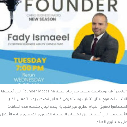
“فاوندر” هو بودكاست متفرد، من إنتاج مجلة Founder Magazine التي أسسها
الشاب الطموح نيثان تشان، ويستعرض فيه أبرز قصص رواد الأعمال الذين
استطاعوا تحقيق النجاح بطرق غير تقليدية. يقدم نيثان بنفسه هذه الحلقات
الأسبوعية، التي أصبحت من المصادر الرئيسية للمحتوى المتعلق بريادة الأعمال
على مستوى العالم.