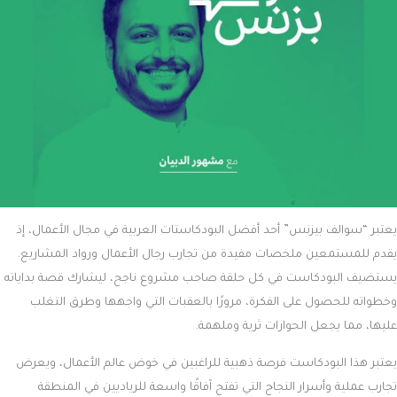
يعتبر “سوالف بيزنس” أحد أفضل البودكاستات العربية في مجال الأعمال، إذ
يقدم للمستمعين ملخصات مفيدة من تجارب رجال الأعمال ورواد المشاريع.
يستضيف البودكاست في كل حلقة صاحب مشروع ناجح، ليشارك قصة بداياته
وخطواته للحصول على الفكرة، مرورًا بالعقبات التي واجهها وطرق التغلب
عليها، مما يجعل الحوارات ثرية وملهمة.
يعتبر هذا البودكاست فرصة ذهبية للراغبين في خوض عالم الأعمال، ويعرض
تجارب عملية وأسرار النجاح التي تفتح آفاقًا واسعة للرياديين في المنطقة