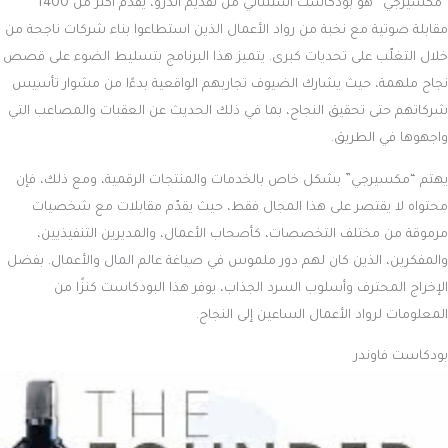
“مكسيرجي” هو بودكاست استثنائي من تقديم أندرو، يقدّم أكثر من 1400
مقابلة صوتية مع نخبة من رواد الأعمال الذين استطاعوا بناء شركات ناجحة من
خلال التغلّب على تحديات كبرى. يتميز هذا البرنامج بتسليط الضوء على قصص
نجاح ملهمة، حيث يشارك الضيوف تجاربهم الواقعية بدءًا من مشوار تأسيس
شركاتهم حتى تحقيق النجاح، بما في ذلك الحديث عن العقبات والمصاعب التي
واجهوها في الطريق.
يهتم “مكسيرجي” بشكل خاص بالخدمات والمنتجات الرقمية، ومع ذلك، فإن
محتواه لا يقتصر على هذا المجال فقط، حيث يقدّم مقابلات مع شخصيات
مرموقة من مختلف التخصصات، كأصحاب الأعمال، والمديرين التنفيذيين،
والمفكرين، الذين كان لهم دور ملموس في صياغة عالم المال والأعمال. بفضل
الإخراج المحترف وأسلوب السرد الجذاب، يوفر هذا البودكاست كنزًا من
المعلومات لرواد الأعمال الساعين إلى النجاح.
بودكاست فاوندر