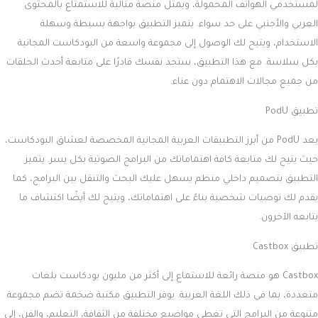
لمستخدمي الهواتف المحمولة، ويمثل منصة مثالية للاستمتاع بالمحتوى
العربي والأجنبي على حد سواء. يتميز التطبيق بواجهة بسيطة وسهلة
الاستخدام، ويتيح لك الوصول إلى مجموعة واسعة من البودكاست المجانية
بكل سلاسة. مع هذا التطبيق، ستجد نفسك قادرًا على متابعة أحدث الحلقات
من جميع مجالات الاهتمام دون عناء.
تطبيق PodU
يعد PodU من أبرز التطبيقات العربية المجانية المخصصة لعشاق البودكاست،
حيث يتيح لك متابعة كافة اهتماماتك من البرامج الصوتية بكل يسر. يتميز
التطبيق بتصميم داخلي منظم يسهل عليك البحث والتنقل بين البرامج، كما
يقدم لك توصيات شخصية بناءً على اهتماماتك، ويتيح لك أيضًا اكتشاف ما
يتابعه الآخرون.
تطبيق Castbox
Castbox هو منصة رائعة للاستماع إلى أكثر من مليون بودكاست بلغات
متعددة، بما في ذلك اللغة العربية. يوفر التطبيق مكتبة ضخمة تضم مجموعة
متنوعة من البرامج التي تغطي مواضيع مختلفة من الثقافة، التعليم، والفن، إلى