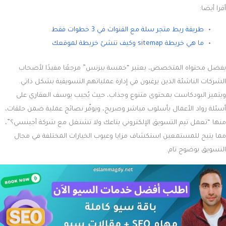
أقرا أيضا:
طريقة ربط متجر سلة مع القنوات في 3 خطوات فقط
ما هي خريطة sitemap وكيف تنشئ خريطة لموقعك
بفضل محتواه المتخصص، يعتبر “خمسة بيزنس” مرجعًا مفيدًا لأصحاب
الشركات الناشئة الذين يرغبون في إدارة عملياتهم التسويقية بشكل ذاتي.
ويتميز البودكاست بمحتوى متنوع وجذاب، حيث يُجيب يوسف العقاري على
أسئلة رواد الأعمال بأسلوب مباشر وصريح، ويوفّر نصائح عملية ضمن حلقات،
منها “تعمل تيم التسويق الإلكتروني بتاعك ولا تشتغل مع شركة أجينسي؟”،
مما يتيح للمستمعين استكشاف مزايا وعيوب الخيارات المختلفة في مجال
التسويق بوضوح تام.