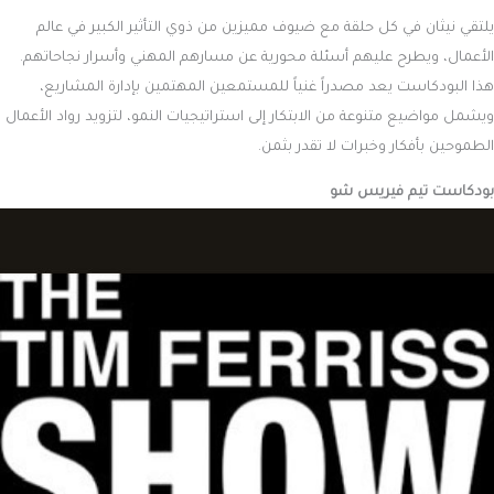
يلتقي نيثان في كل حلقة مع ضيوف مميزين من ذوي التأثير الكبير في عالم
الأعمال، ويطرح عليهم أسئلة محورية عن مسارهم المهني وأسرار نجاحاتهم.
هذا البودكاست يعد مصدراً غنياً للمستمعين المهتمين بإدارة المشاريع،
ويشمل مواضيع متنوعة من الابتكار إلى استراتيجيات النمو، لتزويد رواد الأعمال
الطموحين بأفكار وخبرات لا تقدر بثمن.
بودكاست تيم فيريس شو