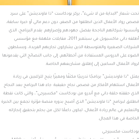
تحت شعار “البداية من لا شيء”، يركز بودكاست “ذا فاونديشن” على سرد
قصص رواد الأعمال الذين انطلقوا من الصفر، دون دعم مالي أو خبرة سابقة،
وأسسوا شركاتهم الناجحة بفضل جهودهم وإصرارهم. يقدم البرنامج، الذي
أطلقه داني ماكسيويل في سبتمبر 2011، مقابلات ملهمة مع مؤسسي
الشركات الصغيرة والمتوسطة الذين يشاركون تجاربهم الفريدة، ويسلطون
الضوء على الدروس المستفادة من أخطائهم، إلى جانب النصائح التي يقدمونها
لرواد الأعمال الساعين إلى إطلاق مشاريعهم الخاصة.
يمثل “ذا فاونديشن” برنامجًا تدريبيًا مكثفًا ومميزًا يتيح للراغبين في ريادة
الأعمال استلهام الأفكار من قصص نجاح حقيقية. جاء هذا البرنامج بعد النجاح
الذي حققته حلقة داني مع أندرو من بودكاست “مكسيرجي”، والتي كانت نقطة
انطلاق لبرنامج “ذا فاونديشن” الذي أصبح بدوره منصة مؤثرة تجمع بين الخبرة
والتعليم في عالم ريادة الأعمال، ليكون داعمًا لكل من يحلم بتحقيق إنجازاته
الخاصة في هذا المجال.
بودكاست مكسيرجي