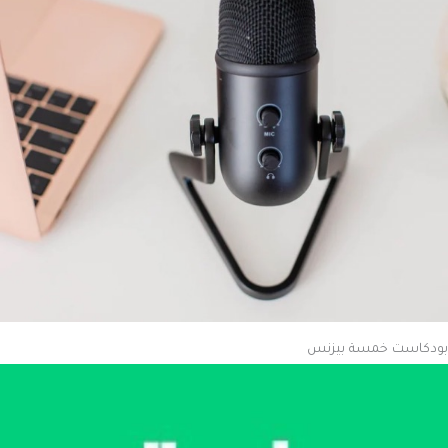
بودكاست خمسة بيزنس