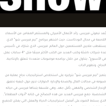
يُعد تيموثي فيريس، رائد الأعمال الأميركي والمستثمر المغامر، من الأسماء
اللامعة في مجال البودكاست، حيث اشتهر ببرنامج “تيم فيريس شو” الذي
يستقطب ملايين المستمعين حول العالم. فيريس، الذي شارك في تأسيس
عدة شركات ناشئة وكتب العديد من الكتب الأكثر مبيعًا مثل “4 ساعات عمل
في الأسبوع”, يتناول من خلال برنامجه موضوعات متعددة تتعلق بالإنتاجية،
النجاح، وتطوير الذات.
يتميز “تيم فيريس شو” بتركيزه على استخلاص استراتيجيات نجاح عملية من
ضيوفه في مجالات المال والصحة والإدارة. الحوارات تدور حول كيفية تحقيق
الإنجاز الشخصي والمهني بأقل جهد، وهي فلسفة يتبناها فيريس في حياته
الشخصية. جمع فيريس العديد من هذه النصائح في كتابه “أدوات العظماء”,
الذي يسلط الضوء على أفضل استراتيجيات الحياة والعمل التي يمكن للجميع