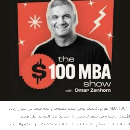
” MBA 100″ هو بودكاست يومي يقدّم معلومة واحدة قيمة في مجال ريادة
الأعمال والإدارة في حلقة لا تتجاوز 10 دقائق. يركز البرنامج على توفير
استراتيجيات ونصائح عملية للشركات الناشئة لتمكينها من النمو والتوسع.