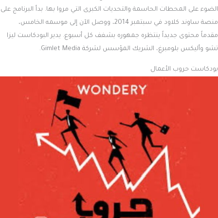
الضوء على المحطات الحاسمة والتحديات الكبرى التي مروا بها. بدأ البرنامج على
منصة ساوند كلاود في سبتمبر 2014، ووصل الآن إلى موسمه الخامس،
مقدماً محتوى جديداً ينتظره جمهوره بشغف كل أسبوع. يدير البودكاست ليزا
تشو وأليكس بلومبرغ، الشريك المؤسس لشركة Gimlet Media.
بودكاست حروب الأعمال