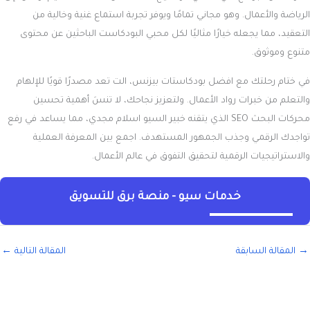
الرياضة والأعمال. وهو مجاني تمامًا ويوفر تجربة استماع غنية وخالية من
التعقيد، مما يجعله خيارًا مثاليًا لكل محبي البودكاست الباحثين عن محتوى
متنوع وموثوق.
في ختام رحلتك مع
افضل بودكاستات بيزنس
، الت تعد مصدرًا قويًا للإلهام
والتعلم من خبرات رواد الأعمال. ولتعزيز نجاحك، لا تنسَ أهمية تحسين
محركات البحث SEO الذي يتقنه خبير السيو اسلام مجدي، مما يساعد في رفع
تواجدك الرقمي وجذب الجمهور المستهدف. اجمع بين المعرفة العملية
والاستراتيجيات الرقمية لتحقيق التفوق في عالم الأعمال.
خدمات سيو - منصة برق للتسويق
→
المقالة السابقة
المقالة التالية
←