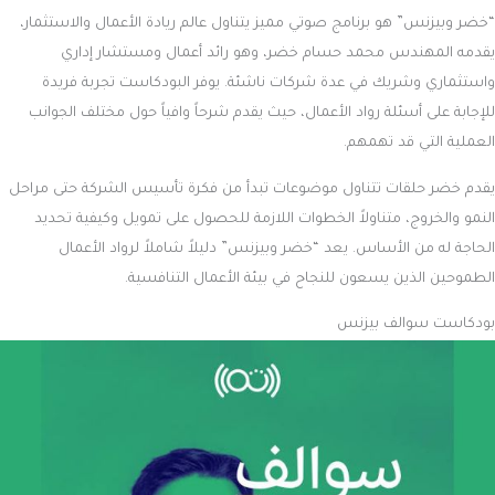
“خضر وبيزنس” هو برنامج صوتي مميز يتناول عالم ريادة الأعمال والاستثمار،
يقدمه المهندس محمد حسام خضر، وهو رائد أعمال ومستشار إداري
واستثماري وشريك في عدة شركات ناشئة. يوفر البودكاست تجربة فريدة
للإجابة على أسئلة رواد الأعمال، حيث يقدم شرحاً وافياً حول مختلف الجوانب
العملية التي قد تهمهم.
يقدم خضر حلقات تتناول موضوعات تبدأ من فكرة تأسيس الشركة حتى مراحل
النمو والخروج، متناولاً الخطوات اللازمة للحصول على تمويل وكيفية تحديد
الحاجة له من الأساس. يعد “خضر وبيزنس” دليلاً شاملاً لرواد الأعمال
الطموحين الذين يسعون للنجاح في بيئة الأعمال التنافسية.
بودكاست سوالف بيزنس