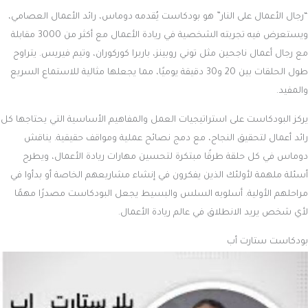
“رجال الأعمال على النار” هو بودكاست يُقدمه دوماس، رائد الأعمال العصامي،
ويستعرض فيه تجربته الشخصية في ريادة الأعمال مع أكثر من 3000 مقابلة
مع رجال أعمال ناجحين مثل توني روبينز، باربرا كوركوران، وتيم فيريس. يتراوح
طول الحلقات بين 20 و30 دقيقة يوميًا، مما يجعلها مثالية للاستماع السريع
والمفيد.
يركز البودكاست على استراتيجيات العمل والمفاهيم الأساسية التي يحتاجها كل
رائد أعمال لتحقيق النجاح، مع دمج نصائح عملية ومواقف حقيقية. يناقش
دوماس في كل حلقة طرقًا مبتكرة لتحسين مهارات ريادة الأعمال، ويطرح
أسئلة ملهمة لأولئك الذين يفكرون في إنشاء مشاريعهم الخاصة أو بدأوا في
مراحلهم الأولية. أسلوبه السلس والبسيط يجعل البودكاست مصدرًا مهمًا
لأي شخص يريد الانطلاق في عالم ريادة الأعمال.
بودكاست ستارت أب