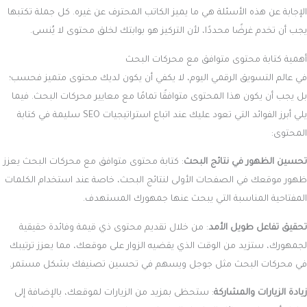
الإجابة عن هذه الأسئلة هي ما يميز الكاتب المحترف عن غيره. كل جملة تكتبها
يجب أن تخدم غرضًا محددًا، لأن التركيز هو بوابتك لخلق محتوى لا يُنسى.
أهمية كتابة محتوى متوافق مع محركات البحث
في عالم التسويق الرقمي اليوم، لا يكفي أن يكون لديك محتوى متميز فحسب؛
بل يجب أن يكون هذا المحتوى متوافقًا تمامًا مع معايير محركات البحث. فيما
يلي أبرز الفوائد التي تعود عليك عند اتباع استراتيجيات SEO سليمة في كتابة
المحتوى:
تحسين الظهور في نتائج البحث
: كتابة محتوى متوافق مع محركات البحث يعزز
ظهور موقعك في الصفحات الأولى لنتائج البحث، خاصة عند استخدام الكلمات
المفتاحية المناسبة التي يبحث عنها جمهورك المستهدف.
تحقيق تفاعل طويل الأمد
: من خلال تقديم محتوى ذي قيمة وفائدة حقيقية
لجمهورك، ستزيد من الوقت الذي يقضيه الزوار على موقعك، مما يعزز ترتيبك
في محركات البحث مثل جوجل ويسهم في تحسين تصنيفك بشكل مستمر.
زيادة الزيارات والمشاركة
: ستحظى بمزيد من الزيارات لموقعك، بالإضافة إلى