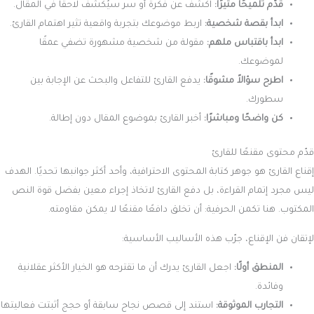
قدّم تلميحًا مثيرًا:
اكشف عن فكرة أو سر سيُكشف لاحقًا في المقال.
ابدأ بقصة شخصية:
اربط موضوعك بتجربة واقعية تثير اهتمام القارئ.
ابدأ باقتباس ملهم:
مقولة من شخصية مشهورة تضفي عمقًا
لموضوعك.
اطرح سؤالاً مشوقًا:
يدفع القارئ للتفاعل والبحث عن الإجابة بين
سطورك.
كن واضحًا ومباشرًا:
أخبر القارئ بموضوع المقال دون إطالة.
قدّم محتوى مقنعًا للقارئ
إقناع القارئ هو جوهر كتابة المحتوى الاحترافية، وأحد أكثر جوانبها تحديًا. الهدف
ليس مجرد إتمام القراءة، بل دفع القارئ لاتخاذ إجراء معين بفضل قوة النص
المكتوب. هنا تكمن الحرفية: أن تخلق دافعًا مقنعًا لا يمكن مقاومته.
لإتقان فن الإقناع، جرّب هذه الأساليب الأساسية:
المنطق أولًا:
اجعل القارئ يدرك أن ما تقترحه هو الخيار الأكثر عقلانية
وفائدة.
التجارب الموثوقة:
استند إلى قصص نجاح سابقة أو حجج أثبتت فعاليتها