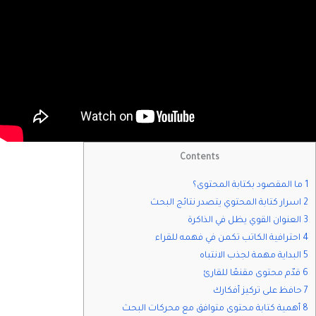
Contents
1 ما المقصود بكتابة المحتوى؟
2 اسرار كتابة المحتوي يتصدر نتائج البحث
3 العنوان القوي يظل في الذاكرة
4 احترافية الكاتب تكمن في فهمه للقراء
5 البداية مهمة لجذب الانتباه
6 قدّم محتوى مقنعًا للقارئ
7 حافظ على تركيز أفكارك
8 أهمية كتابة محتوى متوافق مع محركات البحث