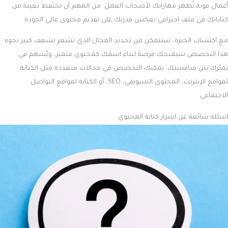
أعمال قوية تُظهر مهاراتك لأصحاب العمل. من المهم أن تحتفظ بعينة من
كتاباتك في ملف احترافي يعكس قدرتك على تقديم محتوى عالي الجودة.
مع اكتساب الخبرة، ستتمكن من تحديد المجال الذي تشعر بشغف كبير نحوه.
هذا التخصص سيمنحك فرصة لبناء اسمك كمحتوى متميز، ويُسهم في
تميّزك بين منافسيك. يمكنك التخصص في مجالات متعددة مثل الكتابة
لمواقع الإنترنت، المحتوى التسويقي، SEO، أو الكتابة لمواقع التواصل
الاجتماعي.
اسئلة شائعة عن اسرار كتابة المحتوي