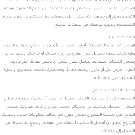
حيث تساعد في تعزيز مصداقيته وتوجيه القراء إلى مصادر إضافية ذات صلة.
إضافة إلى ذلك، لا تنسى استخدام الروابط الداخلية التي تدعم الموضوع وتوجه
المستخدمين إلى محتوى ذي صلة داخل موقعك، مما يساهم في تعزيز تجربة
المستخدم وترتيب موقعك في محركات البحث.
كتابة وصف ميتا
الوصف هو الجزء الذي يظهر أسفل العنوان الرئيسي في نتائج محركات البحث،
وهو بمثابة نقطة التحويل لقرار القارئ في زيارة مقالك أو لا. كتابة وصف جذاب
يشمل الكلمات المفتاحية بشكل فعّال يمكن أن يجعل مقالك أكثر جاذبية
للقراء. احرص على أن يكون الوصف شاملًا ومختصرًا، ملخصًا للمحتوى ومغريًا
للمستخدمين للنقر عليه.
تحديث المحتوى بانتظام
لا تتوقف جهودك عند نشر المحتوى فقط، بل يجب أن تواصل تحديثه بانتظام
لضمان احتفاظه بجاذبيته في محركات البحث. حتى وإن كانت مقالاتك تتصدر
النتائج، فإن تحديث المحتوى بشكل دوري مع إضافة معلومات جديدة وتحديث
التواريخ يُعتبر من أفضل الأساليب للحفاظ على تفوقك، ويمنع منافسيك من
التسلل إلى مكانتك.