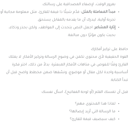
بمرور الوقت، لإضفاء المصداقية على رسالتك.
مبدأ المعاملة بالمثل:
قدّم شيئًا ذا قيمة للقارئ، مثل معلومة مجانية أو
تجربة أولية، ليدرك أن ما يقدمه بالمقابل يستحق.
إثارة المشاعر:
اجعل النص يتحدث إلى العواطف، ولكن بحذر وذكاء،
بحيث يكون مؤثرًا دون مبالغة.
حافظ على تركيز أفكارك
القوة الحقيقية لأي محتوى تكمن في وضوح الرسالة وتركيز الأفكار. لا يملك
القارئ وقتًا للغوص في متاهات الأفكار المبعثرة. بدلاً من ذلك، اختر فكرة
أساسية واحدة لكل مقال أو موضوع، ونسّقها ضمن مخطط واضح قبل أن
تبدأ الكتابة.
قبل أن تمسك القلم (أو لوحة المفاتيح)، اسأل نفسك:
لماذا هذا المحتوى مهم؟
ما الرسالة التي أريد إيصالها؟
كيف سيضيف قيمة للقارئ؟