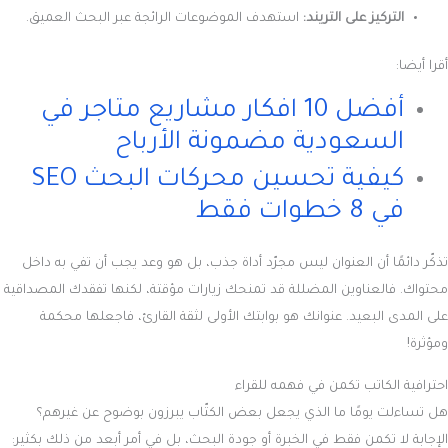
التركيز على التريند:
استهدف الموضوعات الرائجة عبر البحث العميق.
أقرا أيضا:
أفضل 10 افكار مشاريع متاجر في
السعودية مضمونة الأرباح
كيفية تحسين محركات البحث SEO
في 8 خطوات فقط
تذكّر دائمًا أن العنوان ليس مجرّد أداة جذب، بل هو وعد يجب أن تفي به داخل
محتواك. فالعناوين المضللة قد تمنحك زيارات مؤقتة، لكنها تفقدك المصداقية
على المدى البعيد. عنوانك هو بوابتك الأولى لثقة القارئ، فاجعلها محكمة
ومؤثرة!
احترافية الكاتب تكمن في فهمه للقراء
هل تساءلت يومًا ما الذي يجعل بعض الكتّاب يبرزون بوضوح عن غيرهم؟
الإجابة لا تكمن فقط في الخبرة أو جودة البحث، بل في أمر أبعد من ذلك بكثير: