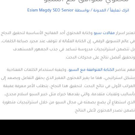
اترك تعليقاً
/
المدونة
/ بواسطة
Eslam Magdy SEO Senior
تعتبر
اسرار
مقالات سيو
وكتابة المحتوي
أحد المفاتيح الأساسية لتحقيق النجاح
في عالم التسويق الرقمي. إن الكتابة الفعّالة لا تتوقف عند مجرد صياغة الكلمات،
بل تتضمن استراتيجيات مدروسة تساعد في جذب الجمهور المستهدف
وتحقيق أفضل نتائج على محركات البحث.
فهم عناصر
الكتابة المتوافقة مع السيو
، وكيفية استخدام الكلمات المفتاحية
بشكل استراتيجي، هما ما يميز المحتوى المميز الذي يحقق التفاعل ويصعد إلى
المراتب الأولى في نتائج البحث. لتحقيق هذا النجاح، يتطلب الأمر معرفة عميقة
بأساليب وتقنيات متقدمة، والتي يقدمها خبراء مثل خبير السيو اسلام مجدي،
الذي استطاع أن يضع بصمته في مجال السيو من خلال استراتيجيات متطورة
تضمن تصدر المحتوى لأعلى النتائج.