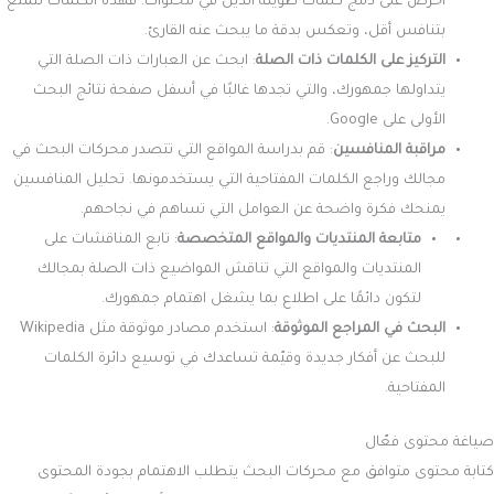
احرص على دمج كلمات طويلة الذيل في محتواك. فهذه الكلمات تتمتع
بتنافس أقل، وتعكس بدقة ما يبحث عنه القارئ.
التركيز على الكلمات ذات الصلة
: ابحث عن العبارات ذات الصلة التي
يتداولها جمهورك، والتي تجدها غالبًا في أسفل صفحة نتائج البحث
الأولى على Google.
مراقبة المنافسين
: قم بدراسة المواقع التي تتصدر محركات البحث في
مجالك وراجع الكلمات المفتاحية التي يستخدمونها. تحليل المنافسين
يمنحك فكرة واضحة عن العوامل التي تساهم في نجاحهم.
متابعة المنتديات والمواقع المتخصصة
: تابع المناقشات على
المنتديات والمواقع التي تناقش المواضيع ذات الصلة بمجالك
لتكون دائمًا على اطلاع بما يشغل اهتمام جمهورك.
البحث في المراجع الموثوقة
: استخدم مصادر موثوقة مثل Wikipedia
للبحث عن أفكار جديدة وقيّمة تساعدك في توسيع دائرة الكلمات
المفتاحية.
صياغة محتوى فعّال
كتابة محتوى متوافق مع محركات البحث يتطلب الاهتمام بجودة المحتوى