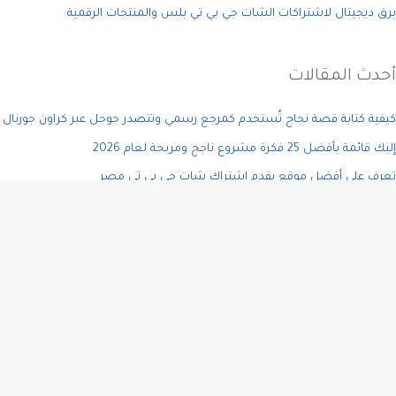
برق ديجيتال لاشتراكات الشات جي بي تي بلس والمنتجات الرقمية
أحدث المقالات
كيفية كتابة قصة نجاح تُستخدم كمرجع رسمي وتتصدر جوجل عبر كراون جورنال
إليك قائمة بأفضل 25 فكرة مشروع ناجح ومربحة لعام 2026
تعرف على أفضل موقع يقدم اشتراك شات جي بي تي مصر
دليلك الشامل عن: صناعة المحتوى من الصفر إلى الاحتراف
كيفية اختيار اسم شركة بالذكاء الاصطناعي 2026؟
تصنيفات