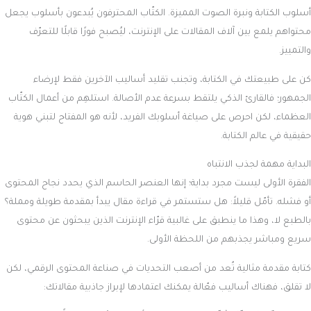
أسلوب الكتابة ونبرة الصوت المميزة. الكتّاب المحترفون يُبدعون بأسلوب يجعل
محتواهم يلمع بين آلاف المقالات على الإنترنت، ليُصبح فورًا قابلًا للتعرّف
والتمييز.
كن على طبيعتك في الكتابة، وتجنب تقليد أساليب الآخرين فقط لإرضاء
الجمهور؛ فالقارئ الذكي يلتقط بسرعة عدم الأصالة. استلهِم من أعمال الكتّاب
العظماء، لكن احرص على صياغة أسلوبك الفريد، لأنه هو المفتاح لتبني هوية
حقيقية في عالم الكتابة.
البداية مهمة لجذب الانتباه
الفقرة الأولى ليست مجرد بداية؛ إنها العنصر الحاسم الذي يحدد نجاح المحتوى
أو فشله. تأمّل قليلاً: هل ستستمر في قراءة مقال يبدأ بمقدمة طويلة ومملة؟
بالطبع لا، وهذا ما ينطبق على غالبية قرّاء الإنترنت الذين يبحثون عن محتوى
سريع ومباشر يجذبهم من اللحظة الأولى.
كتابة مقدمة مثالية تُعد من أصعب التحديات في صناعة المحتوى الرقمي، لكن
لا تقلق، فهناك أساليب فعّالة يمكنك اعتمادها لإبراز جاذبية مقالاتك: