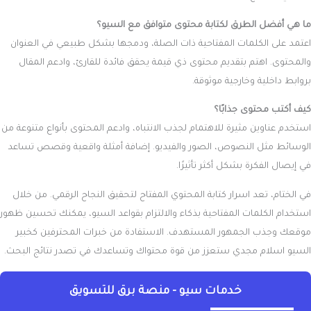
ما هي أفضل الطرق لكتابة محتوى متوافق مع السيو؟
اعتمد على الكلمات المفتاحية ذات الصلة، ودمجها بشكل طبيعي في العنوان
والمحتوى. اهتم بتقديم محتوى ذي قيمة يحقق فائدة للقارئ، وادعم المقال
بروابط داخلية وخارجية موثوقة.
كيف أكتب محتوى جذابًا؟
استخدم عناوين مثيرة للاهتمام لجذب الانتباه، وادعم المحتوى بأنواع متنوعة من
الوسائط مثل النصوص، الصور والفيديو. إضافة أمثلة واقعية وقصص تساعد
في إيصال الفكرة بشكل أكثر تأثيرًا.
في الختام، تعد
اسرار كتابة المحتوي
المفتاح لتحقيق النجاح الرقمي. من خلال
استخدام الكلمات المفتاحية بذكاء والالتزام بقواعد السيو، يمكنك تحسين ظهور
موقعك وجذب الجمهور المستهدف. الاستفادة من خبرات المحترفين كخبير
السيو اسلام مجدي ستعزز من قوة محتواك وتساعدك في تصدر نتائج البحث.
خدمات سيو - منصة برق للتسويق