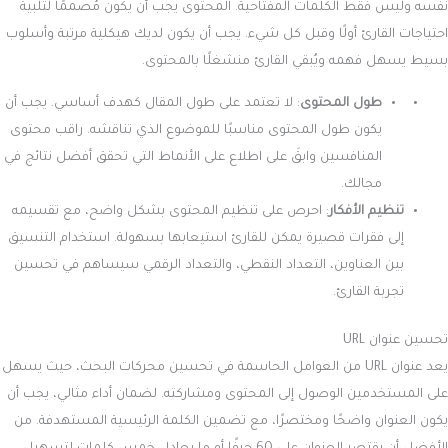
نفسه وليس فقط الكلمات المفتاحية. المحتوى يجب أن يكون مُصممًا لتلبية
احتياجات القارئ أولًا وقبل كل شيء. يجب أن يكون لديك هيكلية مرتبة وأسلوب
بسيط يسهل فهمه ويُبقي القارئ منشغلًا بالمحتوى.
طول المحتوى
: لا تعتمد على طول المقال كهدف أساسي. يجب أن
يكون طول المحتوى مناسبًا للموضوع الذي تناقشه. راقب محتوى
المنافسين وابقَ على اطلاع على الأنماط التي تحقق أفضل نتائج في
مجالك.
تنظيم الأفكار
: احرص على تنظيم المحتوى بشكل واضح، مع تقسيمه
إلى فقرات قصيرة يمكن للقارئ استيعابها بسهولة. استخدام التنسيق
بين العناوين، التعداد النقطي، والتعداد الرقمي سيساهم في تحسين
تجربة القارئ.
تحسين عنوان URL
يعد عنوان URL من العوامل الحاسمة في تحسين محركات البحث، حيث يسهل
على المستخدمين الوصول إلى المحتوى ومشاركته. لضمان أداء مثالي، يجب أن
يكون العنوان واضحًا ومختصرًا، مع تضمين الكلمة الرئيسية المستهدفة. من