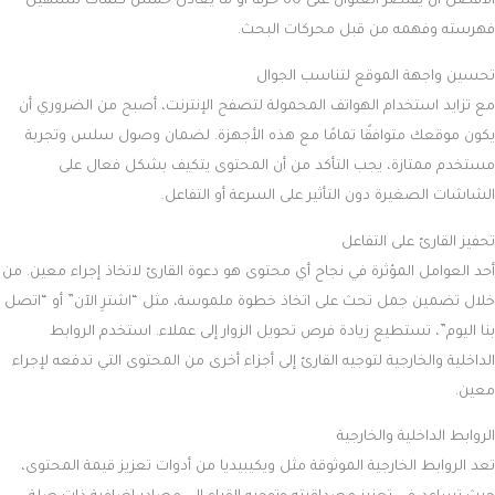
الأفضل أن يقتصر العنوان على 60 حرفًا أو ما يعادل خمس كلمات لتسهيل
فهرسته وفهمه من قبل محركات البحث.
تحسين واجهة الموقع لتناسب الجوال
مع تزايد استخدام الهواتف المحمولة لتصفح الإنترنت، أصبح من الضروري أن
يكون موقعك متوافقًا تمامًا مع هذه الأجهزة. لضمان وصول سلس وتجربة
مستخدم ممتازة، يجب التأكد من أن المحتوى يتكيف بشكل فعال على
الشاشات الصغيرة دون التأثير على السرعة أو التفاعل.
تحفيز القارئ على التفاعل
أحد العوامل المؤثرة في نجاح أي محتوى هو دعوة القارئ لاتخاذ إجراء معين. من
خلال تضمين جمل تحث على اتخاذ خطوة ملموسة، مثل “اشترِ الآن” أو “اتصل
بنا اليوم”، تستطيع زيادة فرص تحويل الزوار إلى عملاء. استخدم الروابط
الداخلية والخارجية لتوجيه القارئ إلى أجزاء أخرى من المحتوى التي تدفعه لإجراء
معين.
الروابط الداخلية والخارجية
تعد الروابط الخارجية الموثوقة مثل ويكيبيديا من أدوات تعزيز قيمة المحتوى،