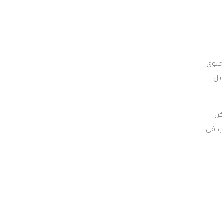
حتوى
بل
كن
ب في