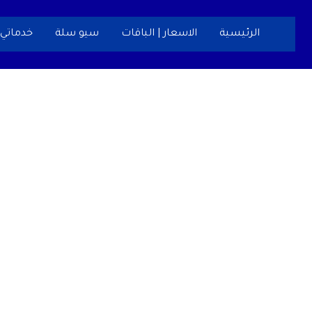
خطي
لى
الرئيسية
الاسعار | الباقات
سيو سلة
خدماتي
لمحتوى