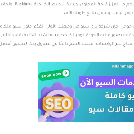
ببساطة، تبادل المحتوى هو تحالف استراتيجي بين موقعين أو أكثر، يُسهم في تعزيز قيمة المحتوى، وزيادة الروابط الخارج
فر الوقت ويحقق نتائج طويلة الأمد.
جوجل، فإن شركة برق سيو هي وجهتك الأولى. تقدّم حلول سيو متكام
تشمل التحسين الداخلي والخارجي والتقني، إلى جانب مقالات حصرية مدعّمة بصور عالية الجودة. توفر لك خطة  Action
ح عبر الواتساب، ستجد الدعم دائمًا في متناول يدك لتحقيق أفضل