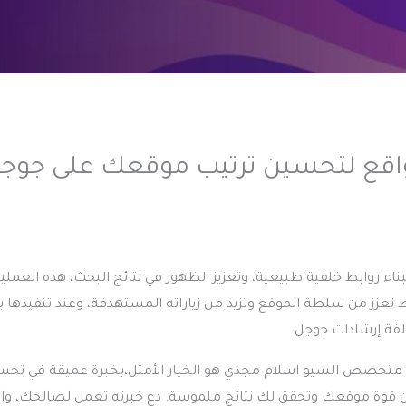
مواقع لتحسين ترتيب موقعك على جوج
بناء روابط خلفية طبيعية، وتعزيز الظهور في نتائج البحث، هذه العملي
ط تعزز من سلطة الموقع وتزيد من زياراته المستهدفة، وعند تنفيذها
لفة إرشادات جوجل.
 متخصص السيو اسلام مجدي هو الخيار الأمثل،بخبرة عميقة في تحس
من قوة موقعك وتحقق لك نتائج ملموسة. دع خبرته تعمل لصالحك، واب