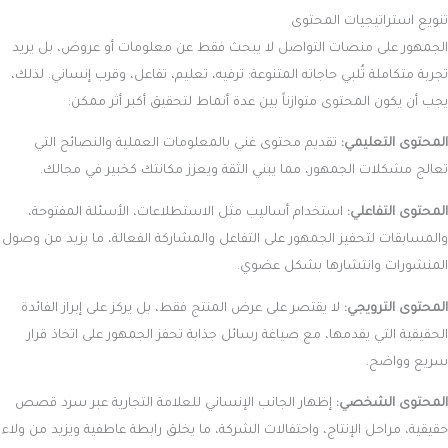
تنويع استراتيجيات المحتوى
الجمهور على منصات التواصل لا يبحث فقط عن معلومات أو عروض، بل يريد
تجربة متكاملة تُلبي حاجاته المتنوعة: ترفيه، تعليم، تفاعل، وقرب إنساني. لذلك،
يجب أن يكون المحتوى متوازناً بين عدة أنماط لتحقيق أكبر أثر ممكن:
المحتوى التعليمي:
تقديم محتوى غني بالمعلومات العملية والنصائح التي
تعالج مشكلات الجمهور، مما يبني الثقة ويعزز مكانتك كخبير في مجالك.
المحتوى التفاعلي:
استخدام أساليب مثل الاستطلاعات، الأسئلة المفتوحة،
والمسابقات لتحفيز الجمهور على التفاعل والمشاركة الفعالة، ما يزيد من وصول
المنشورات وانتشارها بشكل عضوي.
المحتوى الترويجي:
لا يقتصر على عرض المنتج فقط، بل يركز على إبراز الفائدة
الحقيقية التي يقدمها، مع صياغة رسائل جذابة تحفز الجمهور على اتخاذ قرار
سريع وواضح.
المحتوى الشخصي:
إظهار الجانب الإنساني للعلامة التجارية عبر سرد قصص
حقيقية، مراحل الإنتاج، واحتفالات الشركة، ما يخلق رابطة عاطفية ويزيد من ولاء