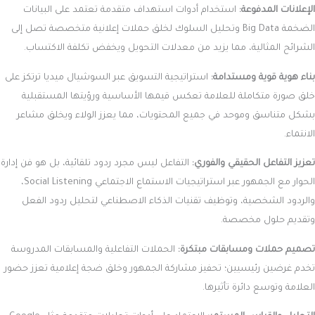
الإعلانات المدفوعة:
استخدام أدوات استهداف متقدمة تعتمد على البيانات
الضخمة Big Data وتحليل السلوك لخلق حملات إعلانية متخصصة تصل إلى
الشرائح المثالية، مما يزيد من معدلات التحويل ويخفض تكلفة الاكتساب.
بناء هوية قوية ومستدامة:
استراتيجية التسويق عبر السوشيال ميديا ترتكز على
خلق صورة متكاملة للعلامة تعكس قيمها الأساسية ورؤيتها المستقبلية
بشكل متناسق وموحد في جميع المحتويات، مما يعزز الولاء ويخلق مشاعر
الانتماء.
تعزيز التفاعل الحقيقي والفوري:
التفاعل ليس مجرد ردود تلقائية، بل هو فن إدارة
الحوار مع الجمهور عبر استراتيجيات الاستماع الاجتماعي Social Listening،
والردود الشخصية، وتوظيف تقنيات الذكاء الاصطناعي لتحليل ردود الفعل
وتقديم حلول مخصصة.
تصميم حملات ومسابقات مبتكرة:
الحملات التفاعلية والمسابقات المدروسة
تخدم غرضين رئيسيين؛ تحفيز مشاركة الجمهور وخلق ضجة إعلامية تعزز حضور
العلامة وتوسع دائرة تأثيرها.