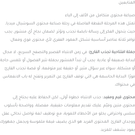
المتابعين.
صياغة محتوى متكامل من الألف إلى الياء
تمثل هذه المرحلة النقطة الفاصلة في رحلة صناعة محتوى السوشيال ميديا،
حيث يتحول الفكر إلى رسالة نابضة تجذب وتؤثر. لضمان نجاح أي منشور، يجب
توافر ثلاثة عناصر أساسية تشكل العمود الفقري لأي محتوى قوي وفعال:
جملة افتتاحية تجذب القارئ:
في زمن الانتباه القصير والتصفح السريع، لا مجال
لبداية ضعيفة أو عادية. يجب أن تبدأ المنشور بجملة تثير الفضول أو تلمس حاجة
أو مشكلة، سواء عبر سؤال مثير، أو حقيقة غير متوقعة، أو قصة تجذب القارئ
فورًا. البداية الحاسمة هي التي توقف القارئ عن التمرير وتفتح له باب الانغماس
في محتواك.
محتوى قيم ومفيد:
جذب الانتباه خطوة أولى، لكن الحفاظ عليه يحتاج إلى
محتوى متين وقيّم. عليك تقديم معلومات حقيقية، مفصلة، وواضحة بأسلوب
سلس واحترافي يخلو من الأخطاء اللغوية، مع توظيف لغة تواصل تحاكي عقل
ووجدان القارئ. المحتوى الفريد هو الذي يضيف قيمة ملموسة ويجعل جمهورك
يعود بشغف للمزيد.