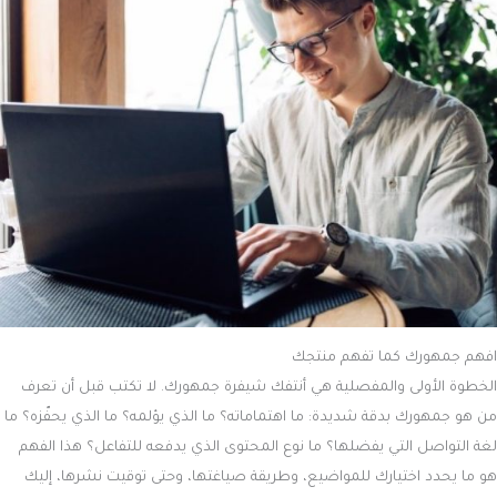
افهم جمهورك كما تفهم منتجك
الخطوة الأولى والمفصلية هي أنتفك شيفرة جمهورك. لا تكتب قبل أن تعرف
من هو جمهورك بدقة شديدة: ما اهتماماته؟ ما الذي يؤلمه؟ ما الذي يحفّزه؟ ما
لغة التواصل التي يفضلها؟ ما نوع المحتوى الذي يدفعه للتفاعل؟ هذا الفهم
هو ما يحدد اختيارك للمواضيع، وطريقة صياغتها، وحتى توقيت نشرها، إليك