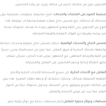
المحتوى يعزز من مكانتك كخبير في مجالك ويزيد من ولاء المتابعين.
تسليط الضوء على المنتجات والخدمات:
امنح متابعيك معلومات تفصيلية حول
منتجاتك أو خدماتك، مع قصص نجاح عملاء حقيقية وشهادات موثوقة. هذا
النوع من المحتوى يبني الثقة ويقنع الجمهور بجودة ما تقدمه، خصوصًا عندما
يتم عرضه بطريقة تبرز الفوائد العملية والقيمة المضافة.
قصص النجاح والتحديات الواقعية:
شارك قصص نجاح حقيقية وتحديات صادقة
تواجهها علامتك التجارية أو فريق العمل، مما يعزز من مصداقيتك ويبني جسرًا
من الثقة والارتباط العاطفي مع الجمهور. عرض هذه التجارب بشكل شفاف
يخلق انطباعًا إيجابيًا ويحفز المتابعين على التفاعل والمشاركة.
التفاعل مع الأحداث الجارية:
كن سريع الاستجابة للأحداث الجارية والأخبار
المهمة المتعلقة بمجالك، وشارك تحليلاتك أو وجهة نظرك المميزة. هذا يعزز
من مكانتك كمرجع وموثوق به في الصناعة، ويجعل محتواك جزءًا من الحوار
العام، مما يزيد من فرص الانتشار والتفاعل.
مسابقات وجوائز محفزة للتفاعل:
ابتكر مسابقات جذابة مع جوائز قيّمة تحفز