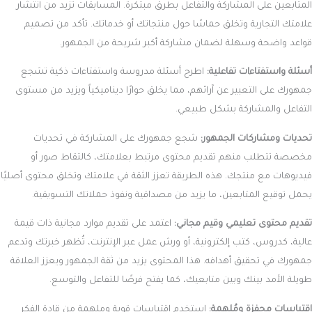
المتابعين على المشاركة والتفاعل بطرق مبتكرة. المسابقات تزيد من انتشار
علامتك التجارية وتخلق حماسًا حول منتجاتك أو خدماتك. تأكد من تصميم
قواعد واضحة وسهلة لضمان مشاركة أكبر شريحة من الجمهور.
أسئلة واستفتاءات تفاعلية:
اطرح أسئلة مدروسة واستفتاءات ذكية تشجع
جمهورك على التعبير عن آرائهم، مما يخلق حوارًا ديناميكياً ويزيد من مستوى
التفاعل والمشاركة بشكل طبيعي.
تحديات ومشاركات الجمهور:
شجع جمهورك على المشاركة في تحديات
مخصصة تتطلب منهم تقديم محتوى مرتبط بعلامتك، كالتقاط صور أو
فيديوهات مع منتجك. هذه الطريقة تعزز الثقة في علامتك وتخلق محتوى أصليًا
يحمل توقيع المتابعين، ما يزيد من مصداقية ونفوذ حملاتك التسويقية.
تقديم محتوى تعليمي وقيم مجاني:
اعتمد على تقديم موارد مجانية ذات قيمة
عالية، كدروس، كتب إلكترونية، أو ورش عمل عبر الإنترنت، تُظهر خبرتك وتدعم
جمهورك في تحقيق أهدافه. هذا المحتوى يزيد من ثقة الجمهور ويعزز العلاقة
طويلة الأمد بينك وبين متابعيك، كما يفتح فرصًا للتفاعل والتوسع.
اقتباسات محفزة ومُلهمة:
استخدم اقتباسات قوية وملهمة من قادة الفكر