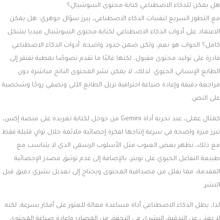
هل يمكن للذكاء الاصطناعي كتابة محتوى السوشيال؟
مع التطور السريع لتقنيات الذكاء الاصطناعي، يبرز سؤال جوهري: هل يمكن
الاعتماد على أدوات الذكاء الاصطناعي لكتابة محتوى السوشيال ميديا بشكل
كامل؟ الجواب هو نعم، ولكن ضمن حدود واضحة. أدوات الذكاء الاصطناعي
قادرة على توليد محتوى مقبول، لكنها غالبًا ما تقدم نصوصًا نمطية تفتقر إلى
الطابع الإنساني الحيوي. لذلك، لا يمكن نشر المحتوى الناتج مباشرة دون
مراجعة دقيقة وإعادة صياغة احترافية تزيل الطابع الآلي وتضفي روحًا وشخصية
على النص.
كمثال عملي، عند تجربة أداة Gemini من جوجل لكتابة تغريدة على منصة إكس،
تبرز ميزة واضحة في سرعة إنتاجها لفكرة إحصائية ملائمة خلال ثوانٍ قليلة فقط.
مع ذلك، تظهر بعض العيوب مثل الأسلوب الرسمي الذي لا يتناسب مع
طبيعة التفاعل الحيوي على تويتر، بالإضافة إلى عدم توثيق مصدر الإحصائية
المقدمة، مما يقلل من مصداقية المحتوى ويحتاج إلى تعديل بشري دقيق قبل
النشر.
لذا، يظل الذكاء الاصطناعي أداة مساعدة فعالة للعثور على أفكار بسرعة، لكنه
لا يغني عن التدقيق البشري في التحقق من المصادر وإعادة صياغة المحتوى