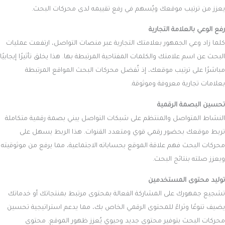
يعزز من ترتيب موقعك ويُسهم في رفع تقييمه لدى محركات البحث.
رفع الوعي بالعلامة التجارية
كلما زاد وعي الجمهور بعلامتك التجارية عبر منصات التواصل، ارتفعت عمليات
البحث عن اسم علامتك والكلمات المفتاحية المرتبطة بها. هذا يخلق تأثيرًا إيجابيًا
مباشرًا على ترتيب موقعك، إذ تُفضل محركات البحث المواقع المرتبطة
بعلامات تجارية معروفة وموثوقة.
تحسين البصمة الرقمية
النشاط المتواصل والمنتظم على شبكات التواصل يبني بصمة رقمية متكاملة
تربط موقعك بحضور رقمي قوي ومتعدد القنوات. هذا الربط يسهل على
محركات البحث فهم علاقة الموقع بحساباته الاجتماعية، مما يرفع من موثوقيته
ويعزز صلته بنتائج البحث.
توليد محتوى المستخدمين
تشجيع جمهورك على المشاركة الفعالة بمحتوى مرتبط بمنتجاتك أو خدماتك
يضيف تنوعًا وثراءً للمحتوى الرقمي الخاص بك، مما يدعم استراتيجية تحسين
محركات البحث بتوفير محتوى جديد وحيوي يُعزز ظهور الموقع. محتوى