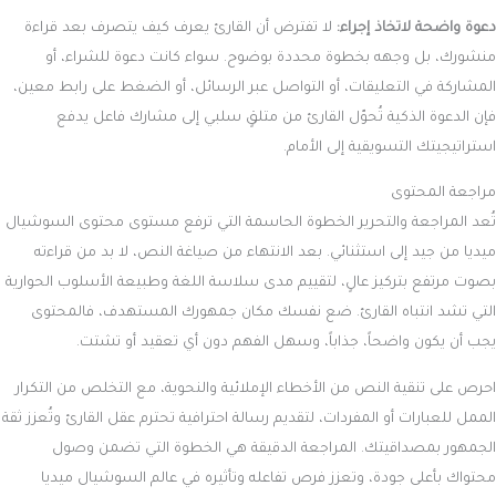
دعوة واضحة لاتخاذ إجراء:
لا تفترض أن القارئ يعرف كيف يتصرف بعد قراءة
منشورك، بل وجهه بخطوة محددة بوضوح. سواء كانت دعوة للشراء، أو
المشاركة في التعليقات، أو التواصل عبر الرسائل، أو الضغط على رابط معين،
فإن الدعوة الذكية تُحوّل القارئ من متلقٍ سلبي إلى مشارك فاعل يدفع
استراتيجيتك التسويقية إلى الأمام.
مراجعة المحتوى
تُعد المراجعة والتحرير الخطوة الحاسمة التي ترفع مستوى محتوى السوشيال
ميديا من جيد إلى استثنائي. بعد الانتهاء من صياغة النص، لا بد من قراءته
بصوت مرتفع بتركيز عالٍ، لتقييم مدى سلاسة اللغة وطبيعة الأسلوب الحوارية
التي تشد انتباه القارئ. ضع نفسك مكان جمهورك المستهدف، فالمحتوى
يجب أن يكون واضحاً، جذاباً، وسهل الفهم دون أي تعقيد أو تشتت.
احرص على تنقية النص من الأخطاء الإملائية والنحوية، مع التخلص من التكرار
الممل للعبارات أو المفردات، لتقديم رسالة احترافية تحترم عقل القارئ وتُعزز ثقة
الجمهور بمصداقيتك. المراجعة الدقيقة هي الخطوة التي تضمن وصول
محتواك بأعلى جودة، وتعزز فرص تفاعله وتأثيره في عالم السوشيال ميديا