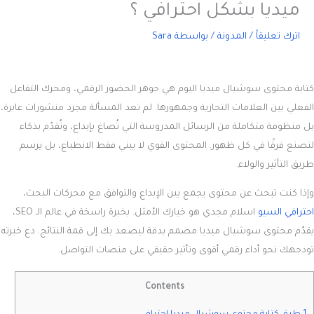
ميديا بشكل احترافي ؟
اترك تعليقاً
/
المدونة
/ بواسطة
Sara
كتابة محتوى سوشيال ميديا
اليوم هي جوهر الحضور الرقمي، ومحرك التفاعل
الفعلي بين العلامات التجارية وجمهورها. لم تعد المسألة مجرد منشورات عابرة،
بل منظومة متكاملة من الرسائل المدروسة التي تُصاغ بإبداع، وتُقدّم بذكاء
لتصنع فرقًا في كل ظهور. المحتوى القوي لا يبني فقط الانطباع، بل يرسم
طريق التأثير والولاء.
وإذا كنت تبحث عن محتوى يجمع بين الإبداع والتوافق مع محركات البحث،
احترافي السيو
اسلام مجدي هو خيارك الأمثل. بخبرة راسخة في عالم الـ SEO،
يقدّم محتوى سوشيال ميديا مصمم بدقة ليصعد بك إلى قمة النتائج. دع خبرته
تودجهك نحو أداء رقمي أقوى وتأثير حقيقي على منصات التواصل.
Contents