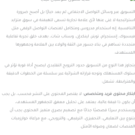
التسويق عبر وسائل التواصل الاجتماعي لم يعد خيارًا بل أصبح ضرورة
استراتيجية لا غنى عنها لأي علامة تجارية تسعى للهيمنة في سوق متزايد
التنافسية. إنه استخدام مدروس ومتكامل لمنصات التواصل الرقمي مثل
فيسبوك، إنستجرام، تويتر، لينكدإن، وسناب شات، بهدف خلق تجربة تفاعلية
متجددة تساهم في بناء جسور من الثقة والولاء بين العلامة وجمهورها
المستهدف.
يتجاوز هذا النوع من التسويق حدود الترويج التقليدي ليصبح أداة قوية تؤثر في
سلوك المستهلك وتوجه قراراته الشرائية عبر سلسلة من الخطوات الدقيقة
والمترابطة، تشمل:
ابتكار محتوى فريد ومتخصص:
لا يقتصر المحتوى على النشر فحسب، بل يجب
أن يكون ذا قيمة عالية، يعتمد على تحليل معمق للجمهور المستهدف،
ويستخدم سردًا قصصيًا جذابًا مع تصميم بصري متميز. المحتوى يجب أن
يتنوع بين التعليمي، التحفيزي، الترفيهي، والترويجي، مع مراعاة خوارزميات
المنصات لضمان وصوله الأمثل.