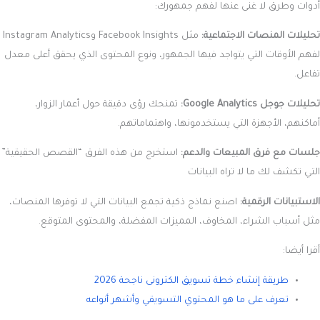
أدوات وطرق لا غنى عنها لفهم جمهورك:
تحليلات المنصات الاجتماعية:
مثل Facebook Insights وInstagram Analytics
لفهم الأوقات التي يتواجد فيها الجمهور، ونوع المحتوى الذي يحقق أعلى معدل
تفاعل.
تحليلات جوجل Google Analytics:
تمنحك رؤى دقيقة حول أعمار الزوار،
أماكنهم، الأجهزة التي يستخدمونها، واهتماماتهم.
جلسات مع فرق المبيعات والدعم:
استخرج من هذه الفرق “القصص الحقيقية”
التي تكشف لك ما لا تراه البيانات
الاستبيانات الرقمية:
اصنع نماذج ذكية تجمع البيانات التي لا توفرها المنصات،
مثل أسباب الشراء، المخاوف، المميزات المفضلة، والمحتوى المتوقع.
أقرا أيضا:
طريقة إنشاء خطة تسويق الكترونى ناجحة 2026
تعرف على ما هو المحتوي التسويقي وأشهر أنواعه