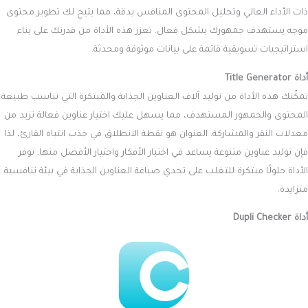
ذات الأداء العالي وتحليل المحتوى المنافس بدقة، مما يتيح لك تطوير محتوى
موجه يستهدف جمهورك بشكل فعال. تعزز هذه الأداة من قدرتك على بناء
استراتيجيات تسويقية قائمة على بيانات موثوقة ومحدثة.
أداة Title Generator
تمكّنك هذه الأداة من توليد آلاف العناوين الجذابة والمبتكرة التي تناسب طبيعة
المحتوى والجمهور المستهدف، مما يسهل عليك اختيار عناوين فعالة تزيد من
معدلات النقر والمشاركة. العنوان هو نقطة الانطلاق في جذب انتباه القارئ، لذا
فإن توليد عناوين متنوعة يساعد في اختبار الأفكار واختيار الأفضل منها. توفر
الأداة حلولًا مبتكرة للتغلب على تحدي صياغة العناوين الجذابة في بيئة تنافسية
متزايدة.
أداة Dupli Checker