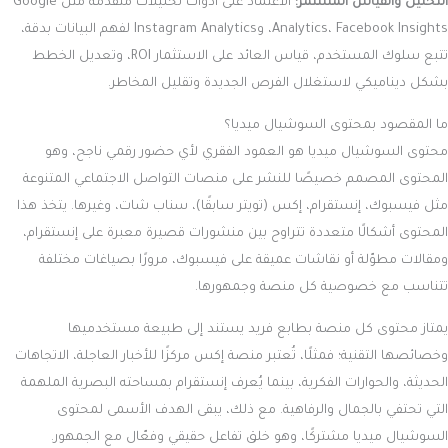
التحليل والقياس المستمر:
الاعتماد على أدوات تحليلات متقدمة مثل Google
Analytics، Facebook Insights، وInstagram Analytics لفهم البيانات بدقة،
تتبع سلوك المستخدم، قياس العائد على الاستثمار ROI، وتعديل الخطط
بشكل ديناميكي لاستغلال الفرص الجديدة وتقليل المخاطر.
ما المقصود بمحتوى السوشيال ميديا؟
محتوى السوشيال ميديا هو العمود الفقري لأي حضور رقمي ناجح، وهو
المحتوى المصمم خصيصًا للنشر على منصات التواصل الاجتماعي المتنوعة
مثل فيسبوك، إنستقرام، إكس (تويتر سابقًا)، سناب شات، وغيرها. يتخذ هذا
المحتوى أشكالًا متعددة تتراوح بين منشورات قصيرة معبرة على إنستقرام،
ومقالات مطوّلة أو نقاشات عميقة على فيسبوك، مرورًا بصياغات مختلفة
تتناسب مع خصوصية كل منصة وجمهورها.
يمتاز محتوى كل منصة بطابع فريد يستند إلى طبيعة مستخدميها
وخصائصها التقنية؛ فمثلًا، تُعتبر منصة إكس مركزًا للأخبار العاجلة، الاتجاهات
الحديثة، والحوارات الفكرية، بينما يُعرف إنستقرام بمساحته البصرية الملهمة
التي تحتفي بالجمال والرفاهية. مع ذلك، يبقى الهدف الأسمى لمحتوى
السوشيال ميديا مشتركًا، وهو خلق تفاعل حقيقي وفعّال مع الجمهور.