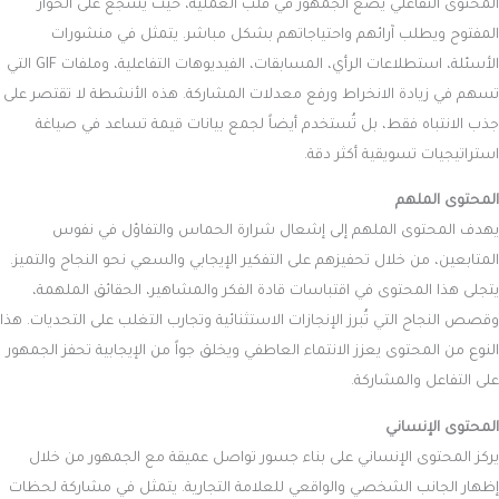
المحتوى التفاعلي يضع الجمهور في قلب العملية، حيث يشجع على الحوار
المفتوح ويطلب آرائهم واحتياجاتهم بشكل مباشر. يتمثل في منشورات
الأسئلة، استطلاعات الرأي، المسابقات، الفيديوهات التفاعلية، وملفات GIF التي
تسهم في زيادة الانخراط ورفع معدلات المشاركة. هذه الأنشطة لا تقتصر على
جذب الانتباه فقط، بل تُستخدم أيضاً لجمع بيانات قيمة تساعد في صياغة
استراتيجيات تسويقية أكثر دقة.
المحتوى الملهم
يهدف المحتوى الملهم إلى إشعال شرارة الحماس والتفاؤل في نفوس
المتابعين، من خلال تحفيزهم على التفكير الإيجابي والسعي نحو النجاح والتميز.
يتجلى هذا المحتوى في اقتباسات قادة الفكر والمشاهير، الحقائق الملهمة،
وقصص النجاح التي تُبرز الإنجازات الاستثنائية وتجارب التغلب على التحديات. هذا
النوع من المحتوى يعزز الانتماء العاطفي ويخلق جواً من الإيجابية تحفز الجمهور
على التفاعل والمشاركة.
المحتوى الإنساني
يركز المحتوى الإنساني على بناء جسور تواصل عميقة مع الجمهور من خلال
إظهار الجانب الشخصي والواقعي للعلامة التجارية. يتمثل في مشاركة لحظات