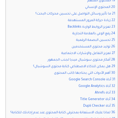
19 المحتوى الملهم
20 المحتوى الإنساني
21 ما تأثير وسائل التواصل على تحسين محركات البحث؟
22 زيادة حركة المرور المستهدفة
23 تعزيز الروابط الواردة Backlinks
24 رفع الوعي بالعلامة التجارية
25 تحسين البصمة الرقمية
26 توليد محتوى المستخدمين
27 تعزيز التفاعل والإشارات الاجتماعية
28 أفكار محتوى سوشيال ميديا لجذب الجمهور
29 هل يمكن للذكاء الاصطناعي كتابة محتوى السوشيال؟
30 أهم الأدوات التي يحتاجها كاتب المحتوى
31 أداة Google Search Console
32 أداة Google Analytics
33 أداة Ahrefs
34 أداة Title Generator
35 أداة Dupli Checker
36 لماذا عليك الاستعانة بمحترفي كتابة المحتوى عند عدم إجادتك للكتابة؟