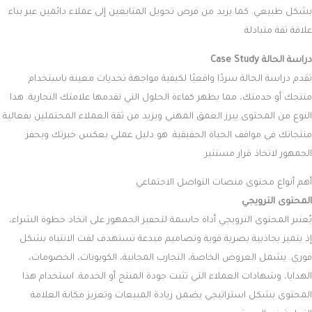
بشكل طبيعي. كما يزيد من فرص تحويل المتابعين إلى عملاء دائمين عبر بناء
علاقة ثقة متبادلة.
دراسة الحالة Case Study
تقدم دراسة الحالة سردًا واقعيًا لكيفية مواجهة تحديات معينة باستخدام
منتجك أو خدمتك، مما يظهر كفاءة الحلول التي تقدمها علامتك التجارية. هذا
النوع من المحتوى يبرز العمق المهني ويزيد من ثقة العملاء المحتملين بفعالية
منتجاتك في مواقف الحياة الحقيقية. هو دليل عملي يعكس خبرتك ويحفز
الجمهور لاتخاذ قرار مستنير.
أهم أنواع محتوى منصات التواصل الاجتماعي
المحتوى الترويجي
يُعتبر المحتوى الترويجي أداة حاسمة لتحفيز الجمهور على اتخاذ خطوة الشراء،
إذ يتميز بجاذبية بصرية قوية وتصاميم مبدعة تستهدف لفت الانتباه بشكل
فوري. يشمل العروض الخاصة، التجارب المجانية، الكوبونات، الخصومات،
الهدايا، وشهادات العملاء التي تثبت جودة المنتج أو الخدمة. استخدام هذا
المحتوى بشكل استراتيجي يضمن زيادة المبيعات وتعزيز مكانة العلامة