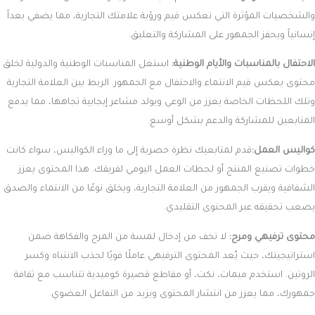
والشخصيات المؤثرة التي تعكس قيم ورؤية علامتك التجارية، مما يضفي بعداً
إنسانياً ويحفز الجمهور على المشاركة والتعليق.
الاحتفال بالمناسبات والأيام الوطنية:
استغل المناسبات الوطنية والدولية لخلق
محتوى يعكس قيم الانتماء والاحتفال مع الجمهور. الربط بين العلامة التجارية
وتلك اللحظات الخاصة يعزز من الوعي ويولد مشاعر إيجابية تجاهها، مما يدفع
المتابعين للمشاركة والدعم بشكل أوسع.
كواليس العمل:
قدم لمتابعيك نظرة حصرية إلى ما وراء الكواليس، سواء كانت
خطوات تصنيع المنتج أو لحظات العمل اليومي لفريقك. هذا المحتوى يعزز
الشفافية ويقرب الجمهور من العلامة التجارية، ويخلق نوعًا من الانتماء والصدق
يصعب تحقيقه عبر المحتوى التقليدي.
محتوى ترفيهي ومرح:
لا تخف من إدخال لمسة من المرح والفكاهة ضمن
استراتيجيتك، حيث يُعد المحتوى الترفيهي عاملًا قويًا لجذب الانتباه وكسر
الروتين. استخدم ميمات، نكت، أو مقاطع قصيرة كوميدية تتناسب مع ثقافة
جمهورك، مما يعزز من انتشار المحتوى ويزيد من التفاعل العضوي.