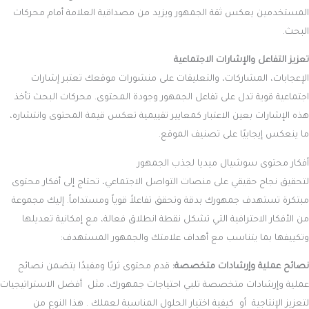
المستخدمين يعكس ثقة الجمهور ويزيد من مصداقية العلامة أمام محركات
البحث.
تعزيز التفاعل والإشارات الاجتماعية
الإعجابات، المشاركات، والتعليقات على منشورات موقعك تعتبر إشارات
اجتماعية قوية تدل على تفاعل الجمهور وجودة المحتوى. محركات البحث تأخذ
هذه الإشارات بعين الاعتبار كمعايير تقييمية تعكس قيمة المحتوى وانتشاره،
ما ينعكس إيجابيًا على تصنيف الموقع.
أفكار محتوى سوشيال ميديا لجذب الجمهور
لتحقيق نجاح حقيقي على منصات التواصل الاجتماعي، تحتاج إلى أفكار محتوى
مبتكرة تستهدف جمهورك بدقة وتحقق تفاعلاً قوياً ومستداماً. إليك مجموعة
من الأفكار الاحترافية التي تشكل نقطة انطلاق فعالة، مع إمكانية تعديلها
وتكييفها بما يتناسب مع أهداف علامتك والجمهور المستهدف:
نصائح عملية وإرشادات متخصصة:
قدم محتوى ثريًا ومفيدًا يتضمن نصائح
عملية وإرشادات متخصصة تلبي احتياجات جمهورك، مثل أفضل الاستراتيجيات
لتعزيز الإنتاجية أو كيفية اختيار الحلول المناسبة لعملك . هذا النوع من