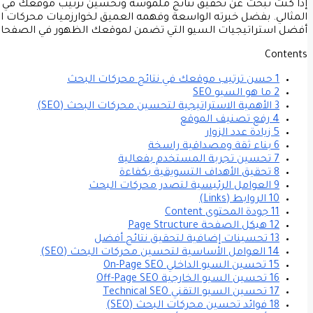
إذا كنت تبحث عن تحقيق نتائج ملموسة وتحسين ترتيب موقعك في م
المثالي. بفضل خبرته الواسعة وفهمه العميق لخوارزميات محرك
أفضل استراتيجيات السيو التي تضمن لموقعك الظهور في الصفحات الأ
Contents
1 حسن ترتيب موقعك في نتائج محركات البحث
2 ما هو السيو SEO
3 الأهمية الاستراتيجية لتحسين محركات البحث (SEO)
4 رفع تصنيف الموقع
5 زيادة عدد الزوار
6 بناء ثقة ومصداقية راسخة
7 تحسين تجربة المستخدم بفعالية
8 تحقيق الأهداف التسويقية بكفاءة
9 العوامل الرئيسية لتصدر محركات البحث
10 الروابط (Links)
11 جودة المحتوى Content
12 هيكل الصفحة Page Structure
13 تحسينات إضافية لتحقيق نتائج أفضل
14 العوامل الأساسية لتحسين محركات البحث (SEO)
15 تحسين السيو الداخلي On-Page SEO
16 تحسين السيو الخارجية Off-Page SEO
17 تحسين السيو التقني Technical SEO
18 فوائد تحسين محركات البحث (SEO)