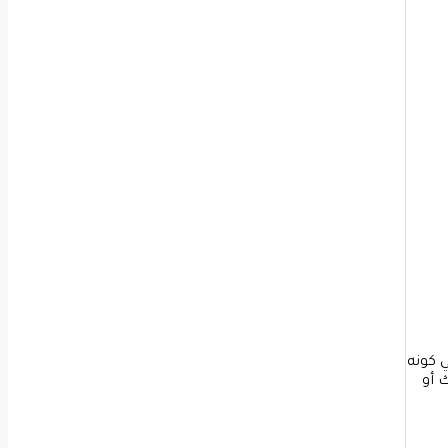
ي
ف
ا
ت
 كونه
 أو