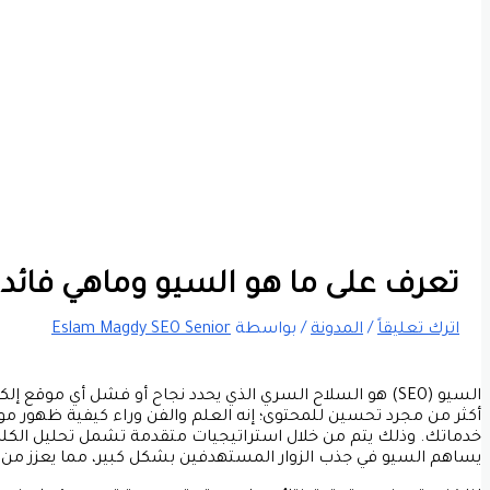
تعرف على ما هو السيو وماهي فائدته
اترك تعليقاً
/
المدونة
/ بواسطة
Eslam Magdy SEO Senior
السيو (SEO) هو السلاح السري الذي يحدد نجاح أو فشل أي موقع إلكتروني في عالم الإنترنت. الإجابة عن
أكثر من مجرد تحسين للمحتوى؛ إنه العلم والفن وراء كيفية ظهور 
خدماتك. وذلك يتم من خلال استراتيجيات متقدمة تشمل تحليل الكلما
يساهم السيو في جذب الزوار المستهدفين بشكل كبير، مما يعزز من فر