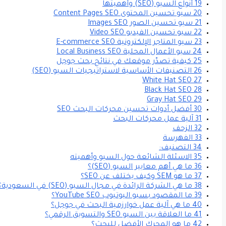
19 أنواع السيو (SEO) وأهميتها
20 سيو تحسين المحتوى Content Pages SEO
21 سيو تحسين الصور Images SEO
22 سيو تحسين الفيديو Video SEO
23 سيو المتاجر الإلكترونية E-commerce SEO
24 سيو الأعمال المحلية Local Business SEO
25 كيفية تصدّر موقعك في نتائج بحث جوجل
26 التصنيفات الأساسية لاستراتيجيات السيو (SEO)
27 White Hat SEO
28 Black Hat SEO
29 Gray Hat SEO
30 أفضل أدوات تحسين محركات البحث SEO
31 آلية عمل محركات البحث
32 الزحف
33 الفهرسة
34 التصنيف:
35 الاسئلة الشائعة حول السيو وأهميته
36 ما هي أهم معايير السيو (SEO)؟
37 ما هو SEM وكيف يختلف عن SEO؟
38 ما هي الشركة الرائدة في مجال السيو (SEO) في السعودية؟
39 ما المقصود بسيو اليوتيوب YouTube SEO؟
40 ما هي آلية عمل خوارزمية البحث في جوجل؟
41 ما العلاقة بين السيو SEO والتسويق الرقمي؟
42 ما هو المحرك الأفضل للبحث؟