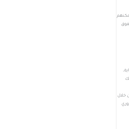
مكنهم
فوق
ة،
ك
 خلال
وري