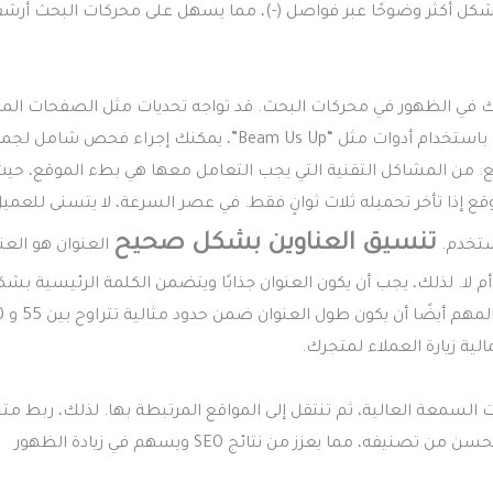
بشكل أكثر وضوحًا عبر فواصل (-)، مما يسهل على محركات البحث أرش
ك في الظهور في محركات البحث. قد تواجه تحديات مثل الصفحات المكر
الصفحات التي لا تعمل، وهي مشكلات تؤثر سلبًا على تصنيف متجرك. باستخدام أدوات مثل “Beam Us Up”، يمكنك إجراء فحص شام
قع. من المشاكل التقنية التي يجب التعامل معها هي بطء الموقع، حي
تراجعون عن زيارة الموقع إذا تأخر تحميله ثلاث ثوانٍ فقط. في عصر السرعة، لا يتسنى للعمي
تنسيق العناوين بشكل صحيح
مستخدم.
العنوان هو الع
أم لا. لذلك، يجب أن يكون العنوان جذابًا ويتضمن الكلمة الرئيسية بش
واضح، مع التركيز على إثارة الفض
ية زيارة العملاء لمتجرك.
السمعة العالية، ثم تنتقل إلى المواقع المرتبطة بها. لذلك، ربط مت
بمواقع ومتاجر عالمية سيعزز من سرعة أرشفته في محركات البحث ويحسن من تصنيفه، مما يعزز من نتائج SEO ويسهم في زيادة الظهور