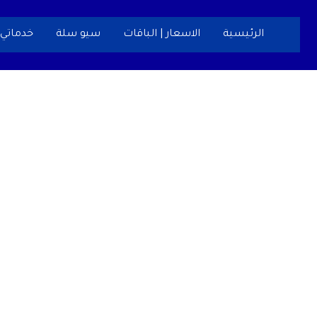
خطي
لى
الرئيسية
الاسعار | الباقات
سيو سلة
خدماتي
لمحتوى