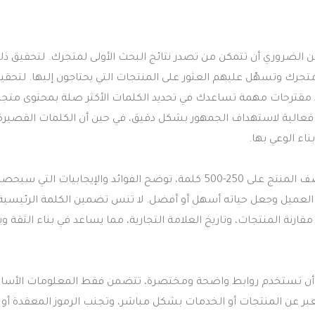
 من الضروري أن تتمكن من تصدر نتائج البحث الأولى لمتجرك. لتحقيق ذل
تجرك وتسهّل عليهم العثور على المنتجات التي يحتاجون إليها. لتحقي
مقترحات مهمة تساعدك في تحديد الكلمات الأكثر صلة بمحتوى متجر
ر فعالية لاستهداف الجمهور بشكل دقيق، في حين أن الكلمات القصيرة 
اء الوعي بها.
المحتوى الجيد هو أساس نجاح استراتيجيات السيو. يجب أن يحتوي وصف المنتج على 250-500 كلمة، توضح الفوائد والإيجابيات التي سي
ات العميل وجعل حياته أسهل أو أفضل. لا تنس تضمين الكلمة الرئيسية
نة المنتجات، وتاريخ العلامة التجارية، مما يساعد في بناء الثقة وي
 أن تستخدم روابط واضحة ومختصرة، تتضمن فقط المعلومات الأسا
تعبر عن المنتجات أو الخدمات بشكل مباشر، وتجنب الرموز المعقدة أو