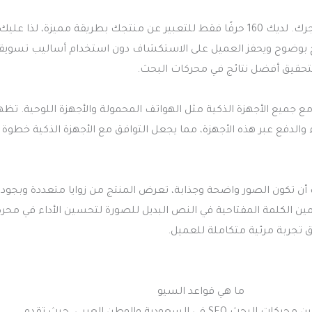
الوصف هو عنصر حاسم في جذب انتباه العميل وتحفيزه للنقر على متجرك. لديك 160 حرفًا فقط للتعبير عن منتجك بطريقة مميزة، لذا ع
تج بوضوح ويحفز العميل على الاستكشاف دون استخدام أساليب تسويق
تحقيق أفضل نتائج في محركات البحث.
الإلكتروني متوافقًا مع جميع الأجهزة الذكية مثل الهواتف المحمولة والأجهزة اللوحية. تظ
مليات الشراء والدفع عبر هذه الأجهزة، مما يجعل التوافق مع الأجهزة الذكية خطوة
ن تكون الصور واضحة وجذابة، تعرض المنتج من زوايا متعددة وبجودة
 الكلمة المفتاحية في النص البديل للصورة لتحسين الأداء في محر
تجربة مرئية متكاملة للعميل.