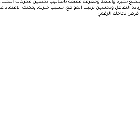
لمجال، حيث يتمتع بخبرة واسعة ومعرفة عميقة بأساليب تحسين محركات البحث.
دة التفاعل وتحسين ترتيب المواقع. بسبب خبرته، يمكنك الاعتماد عل
ن فرص نجاحك الرقمي.