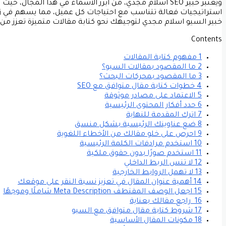
ويُعتبر خبير SEO اسلام مجدي، من أبرز الأسماء في هذا ا
استراتيجيات فعالة تتناسب مع احتياجات كل عميل، مما يسهم في زيا
خبير السيو اسلام مجدي لتوجيهك نحو كتابة مقالات متميزة تعزز م
Contents
1 مفهوم كتابة المقالات
2 ما المقصود بمقالات السيو؟
3 ما المقصود بمحركات البحث؟
4 خطوات كتابة مقال متوافق مع SEO
5 الاعتماد على مصادر موثوقة
6 حدد أفكار المحتوى الرئيسية
7 اترك المقدمة للنهاية
8 ضع عناوينك الرئيسية بشكل منسق
9 احرص على خلو مقالك من الأخطاء اللغوية
10 استخدم مرادفات الكلمة الرئيسية
11 استخدم صورًا بدون حقوق ملكية
12 لا تنس الربط الداخلي
13 لا تهمل الروابط الخارجية
14 أهمية عنوان المقال في تعزيز نسبة النقر على موقعك
15 اجعل الوصف المقتطف Meta Description شاملًا وموجهًا
16 راجع مقالك بعناية
17 شروط كتابة مقال متوافق مع السيو
18 مكونات المقال الأساسية