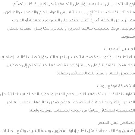
ونموذج العمل الذي تتبعه، فضلًا عن عدد ونوعية المنتجات أو الخدمات التي
ينوي المتجر عرضها. من الضروري مراعاة هذه العناصر بدقة لتحديد التكلفة
الفعلية لتصميم المتجر، حيث تتفاوت الأسعار بناءً على تعقيد المشروع
واحتياجاتك الخاصة.
كم تكلف صيانة المتجر الإلكتروني؟
تتطلب جميع المتاجر الإلكترونية صيانة دورية لضمان استمرارية الأداء وحل
المشكلات التقنية التي قد تطرأ. تعتمد تكلفة الصيانة على حجم الموقع وتعقيد
العمليات، وكذلك على عدد المشاكل التقنية التي تظهر أثناء الفحص الدوري.
من الضروري تخصيص ميزانية للصيانة لضمان تجربة مستخدم سلسة وخالية
من المشكلات.
تعد
تكلفة انشاء متجر الكتروني
من العوامل المحورية التي تحدد نجاح
مشروعك الرقمي. من خلال الفهم العميق والتخطيط الدقيق للتكاليف
المرتبطة بتصميم وتطوير وتشغيل المتجر، يمكنك ضمان تحقيق أفضل النتائج
وتحقيق أقصى قيمة لاستثمارك. موقع اسلام مجدي يوفر لك الأدوات والمعرفة
اللازمة لتوجيهك في كل خطوة، مما يساعدك على إدارة الميزانية بفعالية