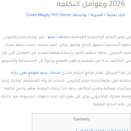
2026 وعوامل التكلفة
اترك تعليقاً
/
المدونة
/ بواسطة
Eslam Magdy SEO Senior
في عصر التجارة الإلكترونية المتنامية و
خدمات سيو
، يُعد إنشاء متجر إلكتروني
خطوة أساسية لتحقيق النجاح والنمو. ولكن، كيف يمكنك تحديد
تكلفة انشاء
متجر الكتروني
بدقة؟ يتطلب الأمر دراسة متعمقة للعديد من العوامل التي تؤثر
على التكاليف، بدءًا من تصميم وتطوير الموقع وصولًا إلى الاستضافة والتسويق.
في هذا السياق، يقدم موقع اسلام مجدي
خدمات سيو لموقع طبي
رؤية
شاملة حول تكلفة إنشاء متجر إلكتروني. باستخدام رؤاه المتعمقة، يمكنك إدارة
ميزانيتك بفعالية وتقدير التكاليف بدقة. ابدأ رحلتك الرقمية بفهم واضح لتكلفة
إنشاء متجرك الإلكتروني، وكن على يقين أنك تتخذ خطوات محسوبة نحو نجاحك
في عالم التجارة الرقمية.
Contents