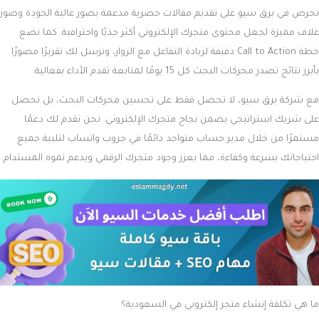
150 و300 ريال، وفقًا لمستوى التعقيد والإبداع المطلوب.
تكاليف تطوير المتجر الإلكتروني
: بناء متجر إلكتروني يتطلب تكلفة أعلى،
خاصةً إذا كان يشمل برمجة مخصصة أو تطوير من الصفر. تذكر أن هذه
التكاليف قد تكون كبيرة، ويجب أخذها في الاعتبار عند التخطيط
لمشروعك الرقمي.
ضع في اعتبارك أن هذه التكاليف تقديرية وقد تتغير بناءً على تحديثات اقتصادية
أو تنظيمية.
كم يكلف إنشاء متجر إلكتروني من الصفر بالسعودية؟
إذا قررت بناء متجر إلكتروني من الصفر، يتطلب الأمر تخطيطًا دقيقًا للتكاليف
الأساسية. إليك نظرة شاملة على التكاليف المتوقعة:
برمجة المتجر الإلكتروني
: تتراوح تكلفة برمجة متجر إلكتروني مخصص
بين 2000 و4000 ريال شهريًا، اعتمادًا على مستوى التعقيد
والمتطلبات التقنية.