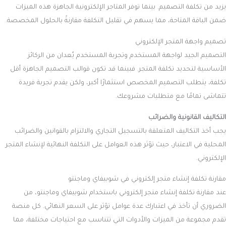
وتفادي المفاجآت المالية. اتخذ قرارك بثقة، وابدأ رحلة بناء متجرك الإلكتروني
بإستراتيجية واضحة وتكلفة محسوبة لضمان تحقيق أهدافك التجارية بنجاح
واستدامة.
خدمات سيو - منصة برق للتسويق
→
المقالة السابقة
المقالة التالية
←
مقالات ذات صلة