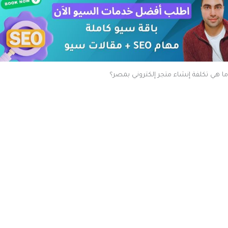
لاستراتيجية نجاحه. إليك أبرز الأسباب التي تدفعك لحساب التكلفة بدقة:
تهيئة رأس المال
: لا يمكن البدء في أي مشروع دون تحديد التكلفة
بشكل دقيق لضمان توفير رأس المال اللازم لإنشاء المتجر الإلكتروني
بشكل صحيح ومناسب.
تقليل التكاليف غير الضرورية
: حساب التكلفة يساعد في تحديد
المصروفات غير الضرورية والعمل على خفضها، من خلال البحث عن
بدائل أكثر فعالية أو تقليل النفقات غير الضرورية.
تأمين التمويل
: في حال السعي للحصول على تمويل، يتطلب الأمر
تقديم دراسة جدوى شاملة تحتوي على تقديرات دقيقة للتكاليف،
لتسهيل الموافقة على التمويل المطلوب.
تحديد الأولويات
: في حالة وجود عدة مشاريع تتطلب نفس رأس المال،
يساعد تحديد تكلفة المتجر على ترتيب الأولويات وتخصيص الموارد
بشكل يتناسب مع الإمكانيات المتاحة.
ضمان نجاح المشروع
: حساب التكلفة يضمن أن تكون المصاريف
متوافقة مع الأرباح المتوقعة، مما يمنع الشروع في مشروع يفوق
تكاليفه العوائد المحتملة، مما قد يؤدي إلى فشله.