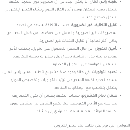
خصائص عمل المتجر
تضمين وظائف معقدة مثل نظام إدارة المخزون، وسلة الشراء، وتتبع الطلبات
يزيد من تكلفة التصميم. بينما توفر المتاجر الإلكترونية الجاهزة هذه الميزات
ضمن الباقة المتاحة، مما يسهم في تقليل التكلفة مقارنةً بالحلول المخصصة.
تصميم واجهة المتجر الإلكتروني
التصميم الجيد لواجهة المستخدم وتجربة المستخدم يُعدان من الركائز
الأساسية لتحديد تكلفة المتجر. فبينما قد تكون قوالب التصميم الجاهزة أقل
تكلفة، يتطلب التصميم المخصص استثمارًا أكبر، ولكن يقدم تجربة فريدة
تتماشى تمامًا مع متطلبات مشروعك.
التكاليف القانونية والضرائب
يجب أخذ التكاليف المتعلقة بالتسجيل التجاري والالتزام بالقوانين والضرائب
المحلية في الاعتبار، حيث تؤثر هذه العوامل على التكلفة النهائية لإنشاء المتجر
الإلكتروني.
مقارنة تكلفة إنشاء متجر إلكتروني في شوبيفاي وماجنتو
عند مقارنة تكلفة إنشاء متجر إلكتروني باستخدام شوبيفاي وماجنتو، من