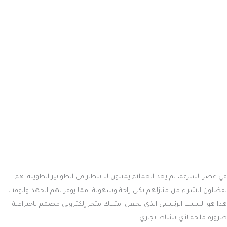
أو خدمة عبر الإنترنت، سيجد متجرك بسهولة. ومع تزايد حركة الزوار إلى موقعك،
سيزداد نمو مبيعاتك بصورة ملحوظة.
تقليل تكاليف التشغيل
عند مقارنة تكلفة إنشاء متجر إلكتروني بتكاليف تأسيس متجر فعلي، نجد أن
تكلفة المتجر الإلكتروني أقل بكثير. التجارة عبر الإنترنت تساعدك على تقليص
النفقات التشغيلية الكبيرة مثل الإيجارات والصيانة، ما يتيح لك تركيز الموارد على
تنمية أعمالك.
توفير المعلومات الضرورية للعملاء
من خلال المتجر الإلكتروني، يمكن لعملائك الحصول على معلومات مفصلة
حول المنتجات والخدمات، بما في ذلك الوصف، التعليقات، وتكاليف الشحن. هذا
يسهل عملية اتخاذ القرار ويقلل من حاجتك إلى تدخل الموظفين، مما يوفر لك
وقتًا لتحسين جوانب أخرى من موقعك.
راحة وسهولة لكل من البائع والمشتري
التسوق عبر الإنترنت يوفر الوقت والجهد للطرفين. يمكن للعملاء استعراض
المنتجات والخدمات بكل سهولة ومعرفة كافة التفاصيل دون الحاجة للتواصل