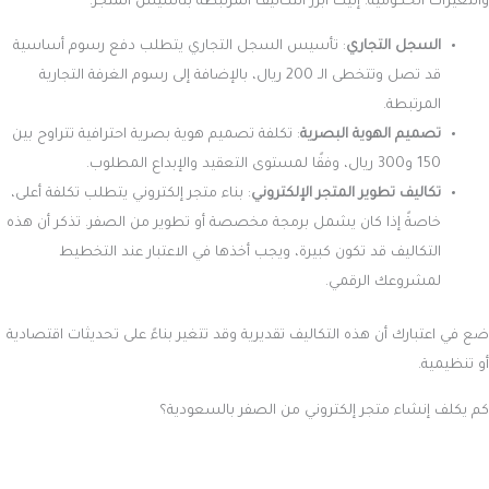
ما هي تكلفة إنشاء متجر إلكتروني بمصر؟
إذا كنت من رواد الأعمال في مصر وتفكر في دخول عالم التجارة الإلكترونية،
فإليك تفاصيل التكلفة لتأسيس متجر إلكتروني في السوق المصري:
تتفاوت تكلفة إنشاء متجر إلكتروني باستخدام لغات برمجة مخصصة
مثل PHP بين 12,220 و30,000 جنيه مصري. هذه الفروقات في التكلفة
تعتمد على مزود الخدمة، متطلبات المشروع، وتعقيد التصميم.
من جهة أخرى، إذا كنت تفضل الاستعانة بمصمم مستقل لتطوير
متجرك، فإن التكلفة قد تصل إلى حوالي 5000 دولار أمريكي.
الاختيار بين البرمجة المخصصة أو العمل مع مصمم مستقل يتوقف على
ميزانيتك واحتياجات مشروعك، ولكن كليهما يتطلب استثمارًا جادًا لضمان