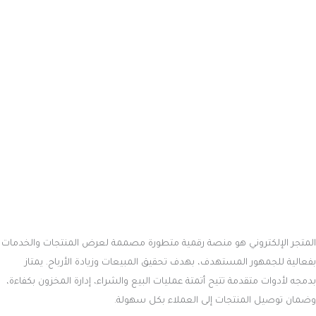
بفعالية للجمهور المستهدف، بهدف تحقيق المبيعات وزيادة الأرباح. يمتاز
بدمجه لأدوات متقدمة تتيح أتمتة عمليات البيع والشراء، إدارة المخزون بكفاءة،
وضمان توصيل المنتجات إلى العملاء بكل سهولة.
نظرًا لأن المتاجر الإلكترونية تعتمد على نموذج عمل مبتكر، فهي تتطلب
مجموعة متنوعة من العناصر والمهام التي تساهم في نجاحها. وهذا يجعل من
الصعب تحديد تكلفة إنشاء متجر إلكتروني في السعودية بدقة، سواء من حيث
التكاليف التأسيسية أو التشغيلية.
أقرا أيضا:
كل ما تحتاج معرفته عن تحسين محركات البحث SEO
ما هو جيست بوست وأهميته في تحسين ترتيب موقعك
وبالمقارنة مع المتاجر التقليدية، توفر المتاجر الإلكترونية مزايا غير محدودة؛ فهي
تضع العلامة التجارية أمام العملاء على مدار الساعة، وتفتح آفاقًا جديدة
للوصول إلى أسواق عالمية دون قيود جغرافية، مما يسهم في زيادة المبيعات
وتحقيق الأرباح بشكل مستمر.