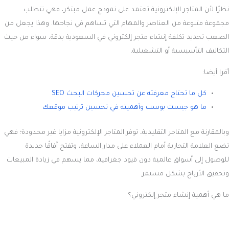
ما هي أهمية إنشاء متجر إلكتروني؟
في عصر السرعة، لم يعد العملاء يميلون للانتظار في الطوابير الطويلة. هم
يفضلون الشراء من منازلهم بكل راحة وسهولة، مما يوفر لهم الجهد والوقت.
هذا هو السبب الرئيسي الذي يجعل امتلاك متجر إلكتروني مصمم باحترافية
ضرورة ملحة لأي نشاط تجاري.
تحسين الوعي بالعلامة التجارية
كلما زادت صفحات موقعك الإلكتروني، زادت فرصك في تصدر نتائج البحث عبر
محركات جوجل. هذا لا يساعد فقط في جذب المزيد من الزوار، بل يزيد من وعي
الجمهور بعلامتك التجارية ويعزز من مبيعاتك من خلال الحملات الترويجية
الفعالة.
توسيع نطاق الوصول إلى العملاء المحتملين
يمكّنك المتجر الإلكتروني من كسر الحدود الجغرافية والوصول إلى عملاء في أي
مكان، بغض النظر عن موقع شركتك الفعلي. بمجرد أن يبحث العميل عن منتج