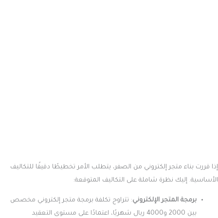
جودة الأداء والتصميم.
كم تكلف عملية إنشاء تطبيق لمتجر إلكتروني؟
تتأثر تكلفة إنشاء تطبيق متجر إلكتروني بعوامل متعددة، بدءًا من نوع التطبيق
ووظائفه التقنية وصولًا إلى متطلبات التصميم والبرمجة. بشكل عام، تتراوح
التكلفة بين 10,000 دولار إلى 100,000 دولار، وهي تُعد استثمارًا كبيرًا نظراً
للعناصر التالية:
دمج خدمات الدفع والتوصيل
: إضافة خدمات الدفع والتوصيل في
التطبيق يستدعي تكاليف إضافية لضمان تكامل سلس وآمن.
تعدد الميزات والوظائف
: كلما زاد عدد الميزات المطلوبة في التطبيق،
مثل إدارة المخزون، عربة التسوق، تتبع الطلبات، الدفع الآمن، والتكامل
مع وسائل التواصل الاجتماعي، زادت تكلفة التطوير بشكل ملحوظ.
تطوير الحلول البرمجية:
يتطلب بناء التطبيق تطوير برمجي متخصص،
مما يرفع التكلفة من حيث رسوم المطورين ومدة العمل اللازمة لإنجازه.
شهادة SSL
: تعتبر شهادة SSL جزءًا حيويًا لتأمين بيانات العملاء.
تخصيص ميزانية لشراء هذه الشهادة يساهم في تحسين ثقة العملاء
وحماية بياناتهم.