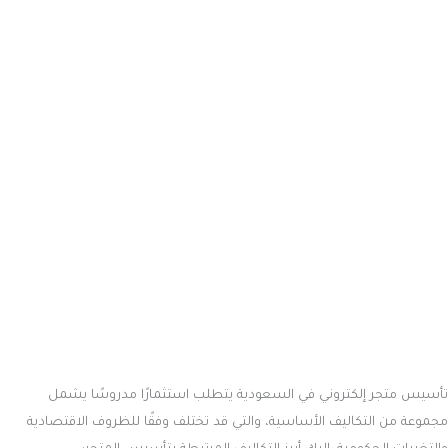
الاستضافة
: تختلف تكلفة الاستضافة من 15 إلى 100 ريال شهريًا، وفقًا
لنوع الخدمة وموارد الاستضافة المطلوبة.
اسم المجال
: شراء اسم نطاق يتطلب ميزانية تتراوح بين 15 و40 ريالًا
سنويًا، ويؤثر اختيار النطاق على هويتك الرقمية.
شهادة SSL
: تكلفة شهادة SSL، التي تضمن أمان بيانات المستخدمين،
تتراوح بين 80 و300 ريال سنويًا، حسب نوع الشهادة ومزود الخدمة.
تأمين المتجر والصيانة
: تتراوح تكاليف تأمين المتجر وصيانته بين 150
و500 ريال سنويًا، لضمان استمرارية الأداء والحماية من المخاطر
الأمنية.
تذكر أن هذه التكاليف تقديرية وقد تختلف بناءً على مزود الخدمة واحتياجات
المشروع. للحصول على تقديرات دقيقة وتحقيق أقصى استفادة من استثمارك
في تحسين محركات البحث، يمكنك استشارة خبير السيو اسلام مجدي، الذي
سيقدم لك استراتيجيات مخصصة لضمان نجاحك الرقمي.