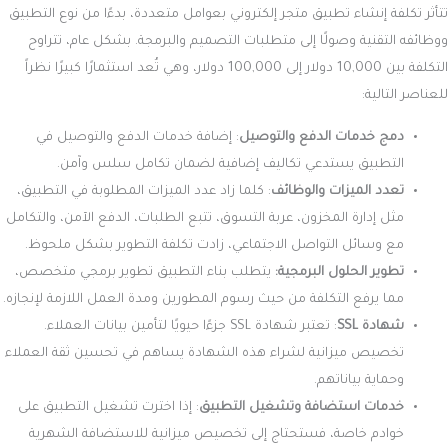
التسويق عبر محركات البحث أو وسائل التواصل الاجتماعي، وهي خيارات قد
تكون أقل تكلفة وأكثر فعالية.
إجراءات أمان وصيانة المتجر
الحفاظ على أمان المتجر وتحديثه باستمرار يتطلب استثمارًا في أدوات وخدمات
الصيانة والأمان. تعتمد هذه التكاليف على المنصة التي تستخدمها والخدمات
الخارجية التي تتعاقد معها لضمان تجربة مستخدم سلسة وآمنة.
كيفية شحن وتوصيل المنتجات
اختيارك لطريقة توصيل المنتجات سيؤثر على تكاليف المتجر. إن توصيل
المنتجات بنفسك يتطلب توفير وسائل نقل وتوظيف موظفين، بينما التعاقد
مع شركات الشحن يوفر خيارًا أقل تكلفة، حيث يتم الدفع على أساس كل
شحنة أو توصيل.
أنظمة الدفع
رغم أن بوابات الدفع قد لا تظهر كتكلفة أولية، إلا أن لها تأثيرًا على الميزانية مع
مرور الوقت. بعض بوابات الدفع، مثل PayPal، تفرض رسومًا على كل معاملة،
مما يجعل من الضروري أخذ هذه التكاليف في الاعتبار عند حساب التكلفة