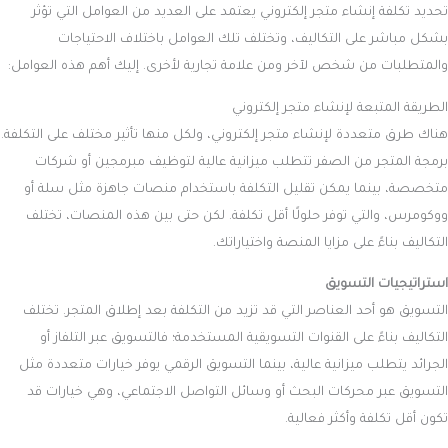
الضروري أن تأخذ في اعتبارك عدة عوامل تؤثر على السعر النهائي. كل منصة
تقدم مجموعة من الميزات والأدوات التي تتناسب مع احتياجات مختلفة، مما
يجعل فهم التكلفة الإجمالية أمرًا حيويًا لاتخاذ القرار المناسب.
شوبيفاي
Shopify
تكلفة إنشاء متجر على شوبيفاي تبدأ من 29 دولارًا شهريًا للباقة الأساسية،
وتصل إلى 299 دولارًا شهريًا للباقة المتقدمة. هذه التكاليف تشمل الاشتراك
في المنصة فقط، بينما يتعين عليك حساب نفقات إضافية مثل:
اسم النطاق:
إذا لم تكن تملك نطاقًا بالفعل، فستحتاج إلى شراء نطاق
يتراوح بين 10 و20 دولارًا سنويًا.
تصميم المتجر
: قد تختار بين ثيمات مجانية أو مدفوعة، والتي تتراوح
تكلفتها بين 140 و180 دولارًا، أو تستثمر في تصميمات مخصصة.
التطبيقات والتكاملات
: بعضها مجاني، لكن التطبيقات المدفوعة قد
تتطلب رسوم اشتراك شهرية تختلف حسب احتياجات متجرك.
رسوم المعاملات
: تفرض شوبيفاي رسوم معاملات تتراوح بين 0.5%
و2% على المبيعات التي تتم عبر بوابات دفع غير تابعة لها.