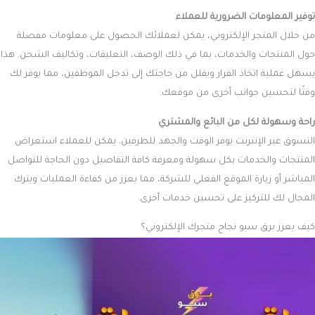
عند بدء إنشاء متجر إلكتروني، فإن تحسين محركات البحث SEO يعد خطوة
حيوية لضمان ظهوره في نتائج البحث وجذب العملاء. شركة برق سيو تقدم
حلولًا متكاملة تشمل تحسين صفحات الموقع On-Page SEO من خلال
تحسين محتوى صفحاتك والكلمات المفتاحية لزيادة تصنيف موقعك. كما نهتم
أيضًا بتحسين الروابط Off-Page SEO لتعزيز مصداقية موقعك وبناء سمعة
قوية على الويب.
نحرص في برق سيو على تقديم مقالات حصرية مدعمة بصور عالية الجودة وصور
غلاف مميزة لجعل محتوى متجرك الإلكتروني أكثر جذبًا واحترافية. كما نضع
خطة Call to Action دقيقة لزيادة التفاعل مع الزوار، ونرسل لك تقريرًا مصورًا
بأبرز نتائج تصدر محركات البحث كل 15 يومًا لمتابعة تقدم الأداء بفعالية.
مع شركة برق سيو، لا تحصل فقط على تحسين محركات البحث، بل تحصل
على شريك استراتيجي يضمن نجاح متجرك الإلكتروني. نحن نقدم لك دعمًا
مستمرًا من خلال مدير حساب متواجد دائمًا في جروب واتساب لتلبية جميع
احتياجاتك بسرعة وكفاءة، مما يعزز وجود متجرك الرقمي ويدعم نموه المستدام.