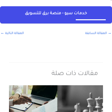
مواقع صديقة
برق للتسويق الإلكتروني وخدمات الـ SEO
برق ديجيتال لاشتراكات الشات جي بي تي بلس والمنتجات الرقمية
أحدث المقالات
كيفية كتابة قصة نجاح تُستخدم كمرجع رسمي وتتصدر جوجل عبر كراون جورنال
إليك قائمة بأفضل 25 فكرة مشروع ناجح ومربحة لعام 2026
تعرف على أفضل موقع يقدم اشتراك شات جي بي تي مصر
دليلك الشامل عن: صناعة المحتوى من الصفر إلى الاحتراف
كيفية اختيار اسم شركة بالذكاء الاصطناعي 2026؟