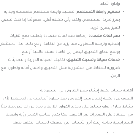
الإجمالية.
الخدمات والمنتجات المقدمة
نوع المنتجات التي ستبيعها يؤثر على التكلفة بشكل كبير. إذا كنت تصنّع
منتجاتك بنفسك، ستحتاج إلى الاستثمار في المواد الخام والمعدات والمرافق،
مما يزيد من التكلفة. أما إذا كنت تعتمد على التسويق بالعمولة أو الدروب
شوبينغ، فإنك ستتجنب تكاليف التخزين والشحن، مما يقلل النفقات بشكل
ملحوظ.
تحسين البرمجيات
بناء تطبيقات وأدوات مخصصة لتحسين تجربة التسوق يتطلب تكاليف إضافية.
تزداد هذه التكلفة بناءً على كل ميزة جديدة تضيفها، حيث تحتاج إلى مطورين
مختصين لضمان تنفيذ تلك الخصائص بكفاءة.
استضافة موقع الويب
تتفاوت تكاليف الاستضافة بناءً على حجم المتجر والموارد المطلوبة. بينما تشمل
المتاجر الإلكترونية الجاهزة استضافة الموقع ضمن تكاليفها، تتطلب المتاجر
المخصصة استثمارًا إضافيًا في خدمة استضافة موثوقة وآمنة.