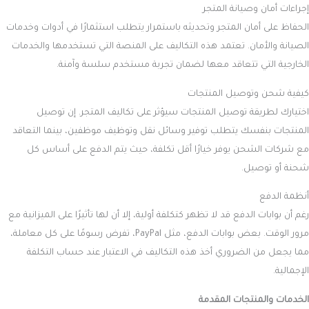
ماجنتو Magento Commerce
تكلفة إنشاء متجر على ماجنتو تختلف جذريًا حيث توفر الباقة الأساسية مجانًا،
ولكن عند الترقية إلى الباقات المتقدمة تكون التكاليف مرتفعة بشكل كبير. على
سبيل المثال، إصدار Magento Commerce يكلف حوالي 25 ألف دولار سنويًا،
بينما يصل Magento Commerce Cloud إلى 40 ألف دولار سنويًا، بالإضافة إلى
التكاليف الأخرى المتعلقة بالاستضافة، والنطاق، والتطوير.
اسئلة شائعة حول
تكلفة انشاء متجر الكتروني
هل يمكن إنشاء متجر إلكتروني بدون تكلفة؟
توفر العديد من المنصات خدمات لإنشاء متجر إلكتروني بشكل مجاني، لكن
هذه الخيارات غالبًا ما تأتي مع قيود كبيرة، مثل عدم القدرة على تفعيل جميع
الخصائص الأساسية وتشغيل المتجر بكفاءة عبر محركات البحث. حتى في حال
نشر الموقع، قد تفتقر النسخ المجانية إلى الميزات الضرورية لتشغيل متجر
إلكتروني ناجح بشكل كامل.
كيف يتم تحديد تكلفة تصميم متجر إلكتروني؟
تتأثر تكلفة تصميم المتجر الإلكتروني بعدة عوامل رئيسية، منها حجم المتجر