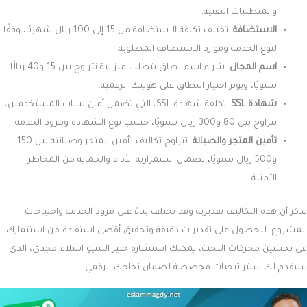
خدمات استضافة وتشغيل التطبيق
: إذا اخترت تشغيل التطبيق على
خوادم خاصة، فستحتاج إلى تخصيص ميزانية للاستضافة الشهرية
وإدارة الأداء.
تصميم واجهة المستخدم
: تصميم واجهة مستخدم مخصصة وجذابة
يعزز تجربة المستخدم، ولكنه يأتي بتكلفة أعلى، خصوصًا إذا كنت تسعى
لتميز بصري فريد.
دعم لغات متعددة
: إضافة دعم لغات متعددة يتطلب دمج تقنيات
إضافية وترجمة المحتوى، مما يزيد من التكلفة. ومع ذلك، هذا الاستثمار
يوسع نطاق التطبيق ليصل إلى قاعدة عملاء عالمية أوسع.
خدمات صيانة وتحديث التطبيق
: تكاليف الصيانة الدورية والتحديثات
ضرورية للحفاظ على استمرارية عمل التطبيق وضمان أمانه وتطوره مع
الزمن.
أهمية حساب تكلفة إنشاء متجر الكتروني في السعودية
التعرف على تكلفة إنشاء متجر إلكتروني يعد خطوة أساسية في التخطيط لأي
نشاط تجاري. فهو يساعد على تحديد الموارد اللازمة واتخاذ قرارات مدروسة بدلًا
من الاعتماد على التقديرات غير الدقيقة، مما يمنح صاحب المتجر رؤية واضحة