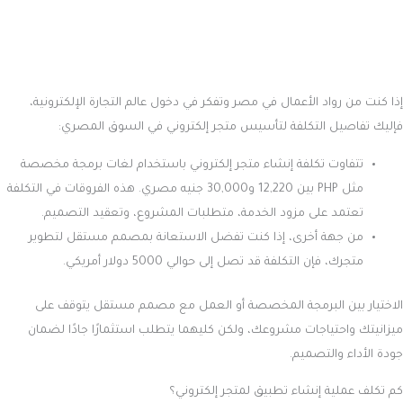
العوامل التي تؤثر على تكلفة بناء متجر إلكتروني
تحديد تكلفة إنشاء متجر إلكتروني يعتمد على العديد من العوامل التي تؤثر
بشكل مباشر على التكاليف، وتختلف تلك العوامل باختلاف الاحتياجات
والمتطلبات من شخص لآخر ومن علامة تجارية لأخرى. إليك أهم هذه العوامل:
الطريقة المتبعة لإنشاء متجر إلكتروني
هناك طرق متعددة لإنشاء متجر إلكتروني، ولكل منها تأثير مختلف على التكلفة.
برمجة المتجر من الصفر تتطلب ميزانية عالية لتوظيف مبرمجين أو شركات
متخصصة، بينما يمكن تقليل التكلفة باستخدام منصات جاهزة مثل سلة أو
ووكومرس، والتي توفر حلولًا أقل تكلفة. لكن حتى بين هذه المنصات، تختلف
التكاليف بناءً على مزايا المنصة واختياراتك.
استراتيجيات التسويق
التسويق هو أحد العناصر التي قد تزيد من التكلفة بعد إطلاق المتجر. تختلف
التكاليف بناءً على القنوات التسويقية المستخدمة؛ فالتسويق عبر التلفاز أو
الجرائد يتطلب ميزانية عالية، بينما التسويق الرقمي يوفر خيارات متعددة مثل