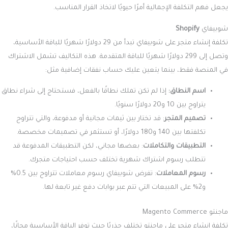
ماهو الفرق بين Proposal و Strategy في السيو؟
تعلم فن استخدام خاصية Autocomplete في
السيو