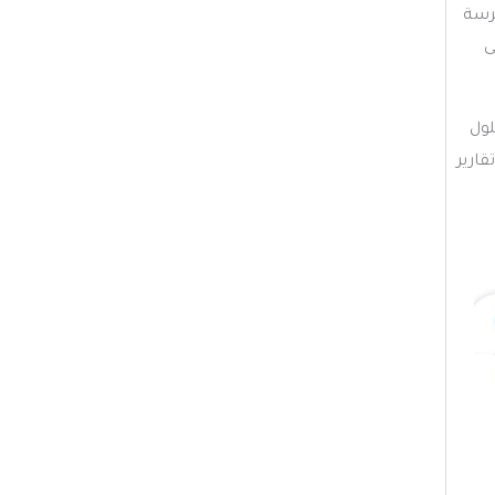
Alt Te، مما يُعزز من فهرسة
ى
لول
ارير