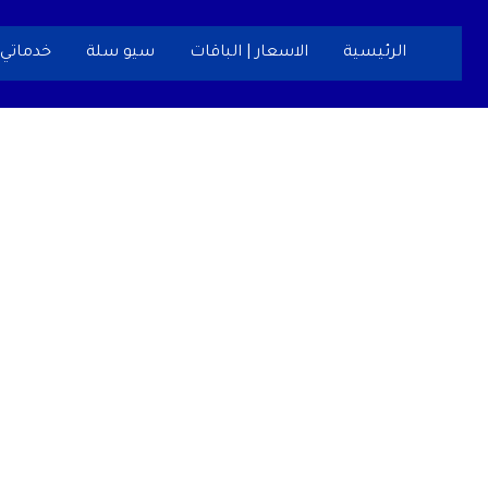
خطي
لى
الرئيسية
الاسعار | الباقات
سيو سلة
خدماتي
لمحتوى