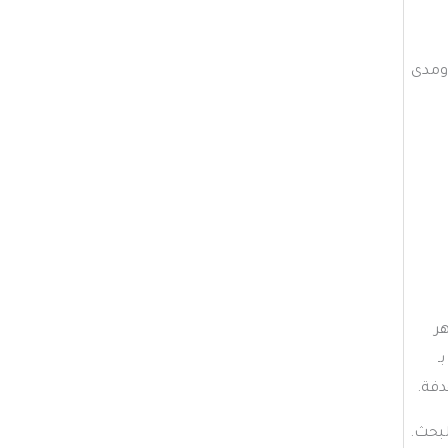
 ومدى
ر
ـ
لبحث.