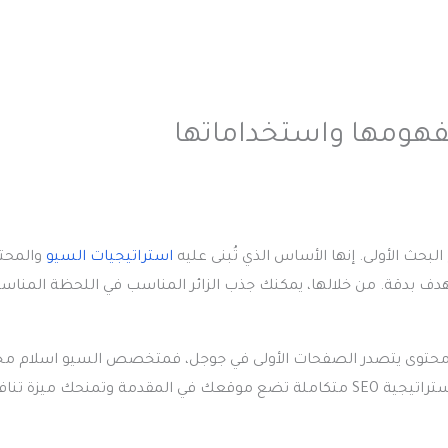
فهومها واستخداماتها
بحث الأولى. إنها الأساس الذي تُبنى عليه
استراتيجيات السيو
والمحت
هدف بدقة. من خلالها، يمكنك جذب الزائر المناسب في اللحظة المناسب
اعة محتوى يتصدر الصفحات الأولى في جوجل، فمتخصص السيو اسلام م
هو خيارك الأمثل. بخبرة عميقة في تحسين محركات البحث، يقدّم لك استراتيجية SEO متكاملة تضع موقعك في المقدمة وتمنحك مي