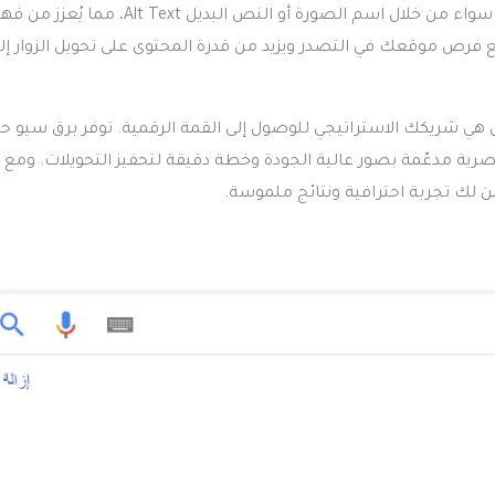
ولا يتوقف الأمر عند النص فقط، بل يشمل أيضًا الصور داخل الصفحة، سواء من خلال اسم الصورة أو النص البديل xt
 فرص موقعك في التصدر ويزيد من قدرة المحتوى على تحويل الزوار إل
 شريكك الاستراتيجي للوصول إلى القمة الرقمية. توفر برق سيو ح
رية مدعّمة بصور عالية الجودة وخطة دقيقة لتحفيز التحويلات. ومع تق
ك تجربة احترافية ونتائج ملموسة.