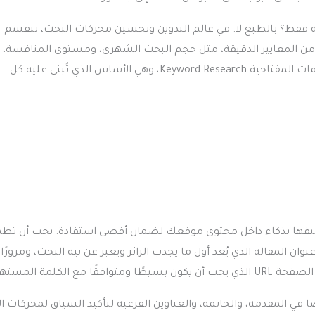
 فقط؟ بالطبع لا. في عالم التدوين وتحسين محركات البحث، تنقسم
وعة من المعايير الدقيقة، مثل حجم البحث الشهري، ومستوى المنافسة،
ارتباطها بهدفك التسويقي. هذه العملية المتقدمة تُعرف بتحليل الكلمات المفتاحية Keyword Research، وهي الأساس الذي تُبنى عليه كل
توظيفها بذكاء داخل محتوى موقعك لضمان أقصى استفادة. يجب أن تظه
 المقالة الذي يُعد أول ما يجذب الزائر ويعبر عن نية البحث، ومرورًا ب
كلمة المستهدفة.
في المقدمة، والخاتمة، والعناوين الفرعية لتأكيد السياق لمحركات ا