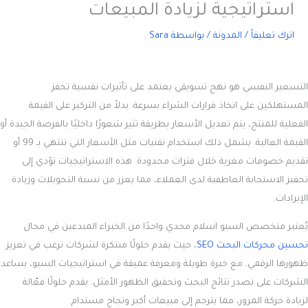
استراتيجية لزيادة المبيعات
اترك تعليقاً
/
المدونة
/ بواسطة
Sara
التسعير النفسي
هو نهج تسويقي يعتمد على تأثيرات نفسية تحفز
المستهلكين على اتخاذ قرارات الشراء بسرعة. بدلاً من التركيز على القيمة
الفعلية للمنتج، يتم تعديل الأسعار بطريقة تثير شعورًا داخليًا بالفرصة الجيدة أو
القيمة العالية. يشمل ذلك استخدام تقنيات مثل الأسعار التي تنتهي بـ 99 أو
تقديم خصومات مغرية خلال فترات محدودة. هذه الاستراتيجيات تؤدي إلى
تحفيز الاستجابة العاطفية لدى العملاء، مما يعزز من نسبة التحويلات وزيادة
الإيرادات.
يُعتبر متخصص السيو اسلام مجدي واحدًا من الخبراء المبدعين في مجال
تحسين محركات البحث SEO
، حيث يقدم حلولًا مبتكرة لشركات ترغب في تعزيز
ظهورها الرقمي. مع خبرة طويلة ومعرفة عميقة في استراتيجيات السيو، يساعد
الشركات على تصدر نتائج البحث وتحقيق الظهور الأمثل. يقدم حلولًا فعّالة
لزيادة حركة المرور، مما يترجم إلى مبيعات أكبر ونجاح مستدام.