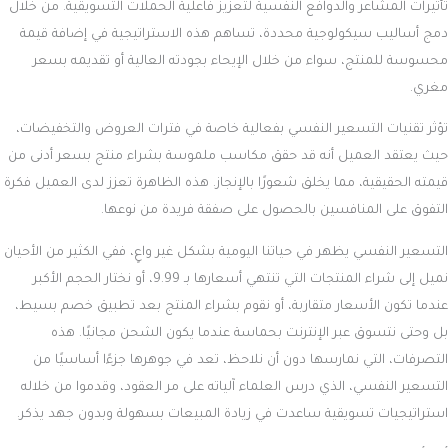
تأثيرات المشاعر والدوافع النفسية لتعزيز فاعلية الحملات التسويقية. من خلال
دمج أساليب سيكولوجية محددة، تساهم هذه الاستراتيجية في إضافة قيمة
محسوسة للمنتج، سواء من خلال الإيحاء بجودته العالية أو تقديمه بسعر
مغري.
تؤثر تقنيات التسعير النفسي بفعالية خاصة في فترات العروض والتخفيضات،
حيث يعتقد العميل أنه قد حقق مكاسب ملموسة بشراء منتج بسعر أدنى من
قيمته الحقيقية، مما يخلق شعورًا بالإنجاز. هذه الظاهرة تعزز لدى العميل فكرة
التفوق على المنافسين بالحصول على صفقة فريدة من نوعها.
التسعير النفسي يظهر في حياتنا اليومية بشكل غير واعٍ، ففي الكثير من الأحيان
نميل إلى شراء المنتجات التي تنتهي أسعارها بـ 9.99، أو نختار الحجم الأكبر
عندما تكون الأسعار متقاربة، أو نقوم بشراء المنتج بعد تطبيق خصم بسيط،
بل وحتى نتسوق عبر الإنترنت بحماسة عندما يكون الشحن مجانيًا. هذه
التصرفات، التي نمارسها دون أن نلاحظ، تعد في جوهرها جزءًا أساسيًا من
التسعير النفسي، الذي درس العلماء آلياته على مر العقود، وقدموا من خلاله
استراتيجيات تسويقية ساعدت في زيادة المبيعات بسهولة وبدون جهد يذكر.