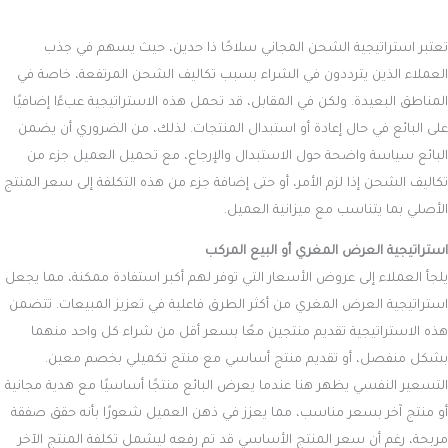
تعتبر استراتيجية الشحن المجاني سلاحًا ذا حدين، حيث يسهم في جذب
العملاء الذين يترددون في الشراء بسبب تكاليف الشحن المرتفعة، خاصة في
المناطق البعيدة. ولكن في المقابل، قد تحمل هذه الاستراتيجية عبءًا إضافيًا
على البائع في حال إعادة أو استبدال المنتجات. لذلك، من الضروري أن يضمن
البائع سياسة واضحة حول الاستبدال والإرجاع، مع تحميل العميل جزء من
تكاليف الشحن إذا لزم الأمر، أو حتى إضافة جزء من هذه التكلفة إلى سعر المنتج
الأصلي بما يتناسب مع ميزانية العميل.
استراتيجية العرض المغري أو البيع المركب
يلجأ العملاء إلى عروض الأسعار التي توفر لهم أكبر استفادة ممكنة، مما يجعل
استراتيجية العرض المغري من أكثر الطرق فاعلية في تعزيز المبيعات. تتضمن
هذه الاستراتيجية تقديم منتجين معًا بسعر أقل من شراء كل واحد منهما
بشكل منفصل، أو تقديم منتج أساسي مع منتج تكميلي بخصم معين.
التسعير النفسي يظهر هنا عندما يعرض البائع منتجًا أساسيًا مع هدية مجانية
أو منتج آخر بسعر مناسب، مما يعزز في ذهن العميل شعورًا بأنه حقق صفقة
مربحة، رغم أن سعر المنتج الأساسي قد تم رفعه ليشمل تكلفة المنتج الآخر