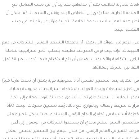
هناك محاولة للتلاعب بهم أو خداعهم، فقد يبدأون في تجنب التعامل مع
العلامة التجارية، مما يؤدي إلى انخفاض الولاء وتقليل المبيعات. كما يمكن أن
تضر هذه الممارسات بسمعة العلامة التجارية وتؤثر على قدرتها في جذب
العملاء الجدد.
على الرغم من الفوائد التي يمكن أن يحققها التسعير النفسي للشركات في دفع
المبيعات، فإنه يجب توخي الحذر عند تطبيقه. يتطلب الأمر استراتيجية شاملة
تراعي الشفافية والأخلاقيات لضمان أن يتم استخدام هذه الأدوات بطريقة تعزز
الثقة بين الشركة وعملائها.
في النهاية، يعد
التسعير النفسي
أداة تسويقية قوية يمكن أن تحدث فارقًا كبيرًا
في تعزيز المبيعات وزيادة العوائد. باستخدام استراتيجيات مدروسة بعناية،
يمكن للعلامات التجارية خلق تجارب تسوق محسنة تقود العملاء إلى اتخاذ
قرارات سريعة وفعالة. وبالتوازي مع ذلك، يُعد تحسين محركات البحث SEO
خطوة أساسية في تحقيق النجاح الرقمي المستدام، حيث يمكن للخبراء مثل
متخصص السيو اسلام مجدي أن يساعدوا الشركات في الوصول إلى أعلى
مراتب التميز في العالم الرقمي. من خلال الجمع بين التسعير النفسي الفعّال