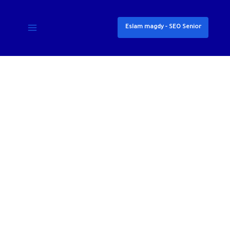
خطي
لى
Eslam magdy - SEO Senior
لمحتوى