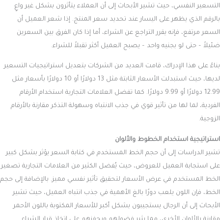
التسعير النفسي، حيث تشير الأبحاث إلى أن العملاء يتأثرون بشكل غير واعٍ
بالرقم الذي يظهر على اليسار عند تحديد سعر المنتج. إذا شعر العميل أن
السعر مرتفع، فإنه يقرر التراجع عن الشراء، أما إذا كان الفرق بين السعرين
ضئيلاً – حتى لو بجنيه واحد – يصبح العميل أكثر تقبلاً للشراء.
بناءً على هذا الإدراك، قامت العديد من الشركات بتعديل استراتيجيات التسعير
لديها، حيث استبدلت الأسعار الثابتة مثل 13 دولارًا أو 10 دولارًا بأسعار مثل
12.99 دولارًا أو 9.99 دولارًا. كما تفضل العلامات التجارية استخدام الأرقام
الفردية، لما لها من تأثير قوي في جذب الانتباه وسهولة التذكر مقارنة بالأرقام
الزوجية.
استراتيجية استخدام الخطوط والألوان
تشير الدراسات إلى أن حجم الخط المستخدم في كتابة السعر يؤثر بشكل كبير
على استجابة العميل للعروض، حيث يُفضل الكثير من العلامات التجارية تصغير
الخط المستخدم في عرض الأسعار لتحقيق تأثير نفسي مميز. بالإضافة إلى حجم
الخط، فإن اللون يلعب دورًا بالغ الأهمية في جذب انتباه العميل، حيث تشير
الأبحاث إلى أن الرجال يستجيبون بشكل أكبر للأسعار المكتوبة باللون الأحمر
مقارنة بالألوان الأخرى، مما يثير فضولهم ويحفزهم على اتخاذ قرار الشراء.