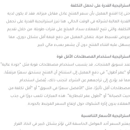
استراتيجية القدرة على تحمل التكلفة
حتى إذا اقتنع العميل بأن سعر المنتج عادل مقابل ميزاته، فقد لا يكون لديه
القدرة المالية لشرائه في الوقت الحالي. هنا تبرز استراتيجية القدرة على تحمل
التكلفة، والتي تتيح للعملاء سداد المبلغ على فترات طويلة. من خلال تقديم
عروض تقسيط مرنة، يتمكن العميل من دفع قيمة أقل بشكل دوري، مما
يسهل عليه اقتناء المنتج دون أن يشعر بعبء مالي كبير.
استراتيجية استخدام المصطلحات الأقل قوة
عند تسويق المنتجات، قد يتسبب استخدام مصطلحات قوية مثل “جودة عالية”
أو “عمر أطول” في دفع العميل إلى استنتاج أن المنتج يستحق سعرًا مرتفعًا،
مما قد يؤدي إلى تراجعهم عن الشراء. لتجنب ذلك، يُفضل استخدام
مصطلحات أقل تأثيرًا، مثل “الأفضل سعرًا في السوق” أو “أقل تكلفة من
حيث الصيانة” أو “أطول عمر للبطارية”. هذه العبارات تلعب دورًا في جذب
العملاء بدون إثارة الشكوك حول ارتفاع السعر المرتبط بالجودة.
استراتيجية الأسعار التنافسية
يعتبر السعر أحد العوامل الحاسمة التي تؤثر بشكل كبير في اتخاذ القرار