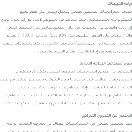
زيادة المبيعات
تعتمد استراتيجيات التسعير النفسي بشكل رئيسي على فهم عميق
لسيكولوجية المستهلكين، حيث تساهم في تحفيزهم لاتخاذ قرارات شراء تؤدي
إلى زيادة واضحة في المبيعات. من خلال تطبيق عناصر مثل التسعير الجزئي،
والذي يعتمد على الفروق الطفيفة مثل 9.99 دولارًا بدلاً من 10.00، أو تقديم
العروض الخاصة التي تُخلق شعورًا بالفرصة المحدودة، يمكن للشركات تحقيق
تحسين ملحوظ في إيراداتها على المدى القصير والطويل.
تعزيز مصداقية العلامة التجارية
الشفافية في تطبيق استراتيجيات التسعير النفسي يمكن أن تسهم في
تحسين صورة العلامة التجارية. عندما تلتزم الشركات بالتسعير العادل مع تعزيز
التجربة الشاملة للعملاء، فإنها تساهم في بناء ثقة العملاء وتحسين
انطباعاتهم عن العلامة التجارية. هذه العلاقة المبنية على الشفافية تساهم في
جذب عملاء مخلصين، مما يعزز استدامة النجاح ويسهم في استمرارية النمو.
التخلص من المخزون المتراكم
يعد التسعير النفسي من الاستراتيجيات الفعّالة في تصريف البضائع الزائدة
خاصة في أوقات نهاية المواسم. من خلال تطبيق هذه الاستراتيجيات، يمكن