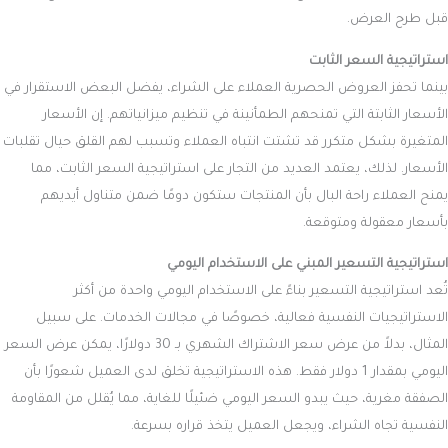
قبل طرح العرض.
استراتيجية السعر الثابت
بينما تحفز العروض الحصرية العملاء على الشراء، يفضل البعض الاستقرار في
الأسعار الثابتة التي تمنحهم الطمأنينة في تنظيم ميزانياتهم. إن الأسعار
المتغيرة بشكل متكرر قد تشتت انتباه العملاء وتسبب لهم القلق حيال تقلبات
الأسعار. لذلك، يعتمد العديد من التجار على استراتيجية السعر الثابت، مما
يمنح العملاء راحة البال بأن المنتجات ستكون دومًا ضمن متناول أيديهم
بأسعار معقولة ومتوقعة.
استراتيجية التسعير المبني على الاستخدام اليومي
تُعد استراتيجية التسعير بناءً على الاستخدام اليومي واحدة من أكثر
الاستراتيجيات النفسية فعالية، خصوصًا في مجالات الخدمات. على سبيل
المثال، بدلاً من عرض سعر الاشتراك الشهري بـ 30 دولارًا، يمكن عرض السعر
اليومي بمقدار 1 دولار فقط. هذه الاستراتيجية تخلق لدى العميل شعورًا بأن
الصفقة مغرية، حيث يبدو السعر اليومي ضئيلًا للغاية، مما يُقلل من المقاومة
النفسية تجاه الشراء، ويجعل العميل يتخذ قراره بسرعة.