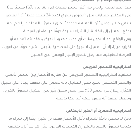
تعد استراتيجية الإلحاح من أكثر الاستراتيجيات التي تمارس تأثيرًا نفسيًا قويًا
على العملاء، فعبارات مثل “العرض ساري لمدة 24 ساعة فقط” أو “العرض
ينتهي خلال يومين” أو “الكمية محدودة” تخلق شعورًا بالعجلة والإلحاح، مما
يدفع العميل إلى اتخاذ قرار الشراء بسرعة خوفًا من فقدان الفرصة.
وفي الواقع، قد لا يكون هناك أي وقت محدود للعرض، فقد يتم تمديده أو
تكراره مرارًا، إلا أن العميل لا يجرؤ على المخاطرة بتأجيل الشراء خوفًا من تفويت
الفرصة الحقيقية، مما يعزز شعور الإنجاز الوهمي لدى العميل.
استراتيجية التسعير المرجعي
تستفيد استراتيجية التسعير المرجعي من مقارنة الأسعار بين السعر الأصلي
والسعر المخفض لخلق تصور للعميل بأنه يحصل على صفقة جيدة. على سبيل
المثال، إعلان عن خصم 50٪ على منتج معين يثير لدى العميل شعورًا بالمزايا،
ويجعله يعتقد أنه يحقق قيمة أكبر مما يدفعه.
استراتيجية الحصرية أو التميز الاجتماعي
نحن لا نسعى دائمًا للشراء بأقل الأسعار فقط؛ بل نميل أيضًا إلى شراء ما
يمنحنا شعورًا بالتفرد والتميز. إن المنتجات الفاخرة، مثل هواتف آبل، تكشف