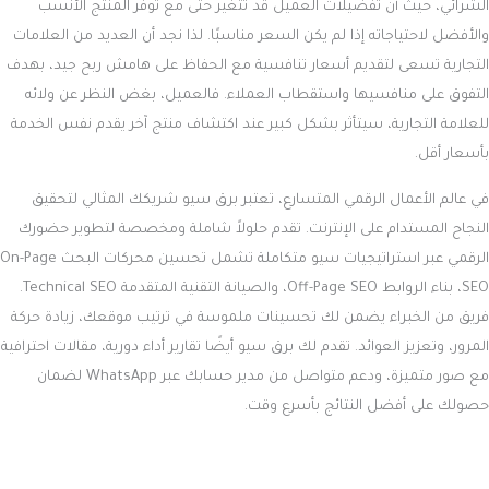
الشرائي، حيث أن تفضيلات العميل قد تتغير حتى مع توفر المنتج الأنسب
والأفضل لاحتياجاته إذا لم يكن السعر مناسبًا. لذا نجد أن العديد من العلامات
التجارية تسعى لتقديم أسعار تنافسية مع الحفاظ على هامش ربح جيد، بهدف
التفوق على منافسيها واستقطاب العملاء. فالعميل، بغض النظر عن ولائه
للعلامة التجارية، سيتأثر بشكل كبير عند اكتشاف منتج آخر يقدم نفس الخدمة
بأسعار أقل.
في عالم الأعمال الرقمي المتسارع، تعتبر برق سيو شريكك المثالي لتحقيق
النجاح المستدام على الإنترنت. تقدم حلولاً شاملة ومخصصة لتطوير حضورك
الرقمي عبر استراتيجيات سيو متكاملة تشمل تحسين محركات البحث On-Page
SEO، بناء الروابط Off-Page SEO، والصيانة التقنية المتقدمة Technical SEO.
فريق من الخبراء يضمن لك تحسينات ملموسة في ترتيب موقعك، زيادة حركة
المرور، وتعزيز العوائد. تقدم لك برق سيو أيضًا تقارير أداء دورية، مقالات احترافية
مع صور متميزة، ودعم متواصل من مدير حسابك عبر WhatsApp لضمان
حصولك على أفضل النتائج بأسرع وقت.