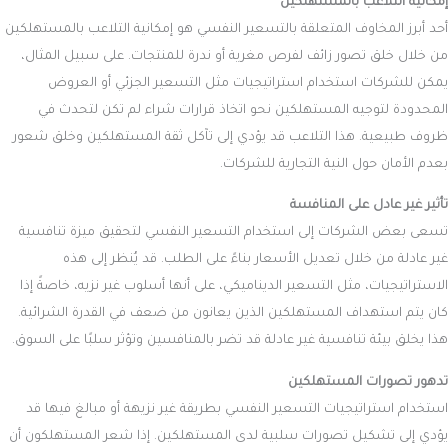
إمكانية التلاعب بالمستهلكين
أحد أبرز المخاوف المتعلقة بالتسعير النفسي هو إمكانية التلاعب بالمستهلكين
من خلال خلق تصور زائف لفرص مغرية أو ندرة للمنتجات. على سبيل المثال،
يمكن للشركات استخدام استراتيجيات مثل التسعير الجزئي أو العروض
المحدودة لتوجيه المستهلكين نحو اتخاذ قرارات شراء لم تكن لتحدث في
ظروف طبيعية. هذا التلاعب قد يؤدي إلى تآكل ثقة المستهلكين وخلق شعور
بعدم الأمان حول النية التجارية للشركات.
تأثير غير عادل على المنافسة
تسعى بعض الشركات إلى استخدام التسعير النفسي لتحقيق ميزة تنافسية
غير عادلة من خلال تعديل الأسعار بناءً على الطلب. قد يُنظر إلى هذه
الاستراتيجيات، مثل التسعير الديناميكي، على أنها أسلوب غير نزيه، خاصةً إذا
كان يتم استهداف المستهلكين الذين يعانون من ضعف في القدرة الشرائية.
هذا يخلق بيئة تنافسية غير عادلة قد تضر بالمنافسين وتؤثر سلبًا على السوق.
تدهور تصورات المستهلكين
استخدام استراتيجيات التسعير النفسي بطريقة غير نزيهة أو مبالغ فيها قد
يؤدي إلى تشكيل تصورات سلبية لدى المستهلكين. إذا شعر المستهلكون أن