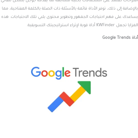
اقتراحات تعتمد على استكمالات بحثية مشابهة لما يقدمه جوجل بشكل تلقائي.
بالإضافة إلى ذلك، توفر الأداة قائمة بالأسئلة ذات الصلة بالكلمة المفتاحية، مما
يساعدك على فهم احتياجات الجمهور وتطوير محتوى يلبي تلك الاحتياجات. هذه
المزايا تجعل KWFinder أداة قوية لإثراء استراتيجيتك التسويقية.
أداة Google Trends