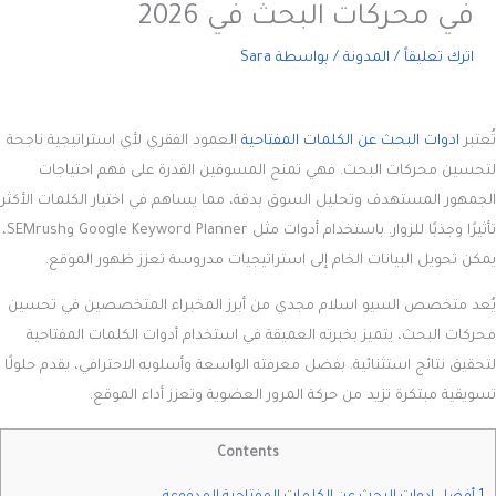
في محركات البحث في 2026
اترك تعليقاً
/
المدونة
/ بواسطة
Sara
تُعتبر
ادوات البحث عن الكلمات المفتاحية
العمود الفقري لأي استراتيجية ناجحة
لتحسين محركات البحث. فهي تمنح المسوقين القدرة على فهم احتياجات
الجمهور المستهدف وتحليل السوق بدقة، مما يساهم في اختيار الكلمات الأكثر
تأثيرًا وجذبًا للزوار. باستخدام أدوات مثل Google Keyword Planner وSEMrush،
يمكن تحويل البيانات الخام إلى استراتيجيات مدروسة تعزز ظهور الموقع.
يُعد متخصص السيو اسلام مجدي من أبرز المخبراء المتخصصين في تحسين
محركات البحث، يتميز بخبرته العميقة في استخدام أدوات الكلمات المفتاحية
لتحقيق نتائج استثنائية. بفضل معرفته الواسعة وأسلوبه الاحترافي، يقدم حلولًا
تسويقية مبتكرة تزيد من حركة المرور العضوية وتعزز أداء الموقع.
Contents