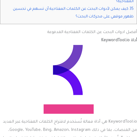
المفتاحية؟
35 كيف يمكن لأدوات البحث عن الكلمات المفتاحية أن تسهم في تحسين
ظهور موقعي على محركات البحث؟
أفضل ادوات البحث عن الكلمات المفتاحية المدفوعة
أداة KeywordTool.io
KeywordTool.io هي أداة فعالة تُستخدم لاقتراح الكلمات المفتاحية عبر العديد
من المنصات، بما في ذلك Google، YouTube، Bing، Amazon، Instagram،