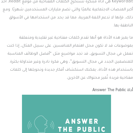
Keyworddit هي أداة مبتكرة تستخرج الكلمات المفتاحية من موقع Reddit، أحد
أكبر المنصات الاجتماعية عالميًا والتي تضم مليارات المستخدمين شهريًا. ومع
ذلك، فإنها لا تدعم اللغة العربية، مما قد يحد من استخدامها في الأسواق
الناطقة بها.
ما يميز هذه الأداة هو أنها تقدم كلمات مفتاحية غير تقليدية ومتعلقة
بموضوعات قد لا تكون محل اهتمام المنافسين. على سبيل المثال، إذا كنت
تعمل في مجال التسويق، قد تجد مواضيع مثل “أفضل الوظائف المناسبة
للمنضمين الجدد في مجال التسويق”، وهي فكرة نادرة وغير متداولة بكثرة.
باستخدام هذه الأداة، يمكنك استكشاف أفكار جديدة وتحويلها إلى كلمات
مفتاحية فريدة تُميز محتواك عن الآخرين.
أداة Answer The Public