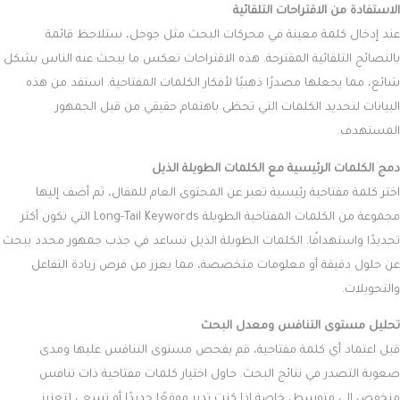
الاستفادة من الاقتراحات التلقائية
عند إدخال كلمة معينة في محركات البحث مثل جوجل، ستلاحظ قائمة
بالنصائح التلقائية المقترحة. هذه الاقتراحات تعكس ما يبحث عنه الناس بشكل
شائع، مما يجعلها مصدرًا ذهبيًا لأفكار الكلمات المفتاحية. استفد من هذه
البيانات لتحديد الكلمات التي تحظى باهتمام حقيقي من قبل الجمهور
المستهدف.
دمج الكلمات الرئيسية مع الكلمات الطويلة الذيل
اختر كلمة مفتاحية رئيسية تعبر عن المحتوى العام للمقال، ثم أضف إليها
مجموعة من الكلمات المفتاحية الطويلة Long-Tail Keywords التي تكون أكثر
تحديدًا واستهدافًا. الكلمات الطويلة الذيل تساعد في جذب جمهور محدد يبحث
عن حلول دقيقة أو معلومات متخصصة، مما يعزز من فرص زيادة التفاعل
والتحويلات.
تحليل مستوى التنافس ومعدل البحث
قبل اعتماد أي كلمة مفتاحية، قم بفحص مستوى التنافس عليها ومدى
صعوبة التصدر في نتائج البحث. حاول اختيار كلمات مفتاحية ذات تنافس
منخفض إلى متوسط، خاصة إذا كنت تدير موقعًا جديدًا أو تسعى لتعزيز