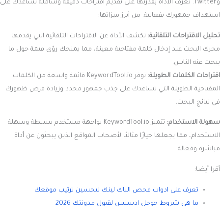
وTwitter. تُعرف الأداة بقدرتها على تقديم اقتراحات دقيقة وشاملة تساعدك على
استهداف جمهورك بفعالية. من أبرز ميزاتها:
تحليل الاقتراحات التلقائية:
تكشف الأداة عن الاقتراحات التلقائية التي يقدمها
محرك البحث عند إدخال كلمة مفتاحية معينة، مما يمنحك رؤى قيمة حول ما
يبحث عنه الناس.
اقتراحات الكلمات الطويلة:
توفر KeywordTool.io قائمة واسعة من الكلمات
المفتاحية الطويلة التي تساعدك على جذب جمهور محدد وزيادة فرص ظهورك
في نتائج البحث.
سهولة الاستخدام:
تتميز KeywordTool.io بواجهة مستخدم بسيطة وسهلة
الاستخدام، مما يجعلها خيارًا مثاليًا لأصحاب المواقع الذين يبحثون عن أداة
مباشرة وفعالة.
أقرا أيضا:
تعرف على ادوات فحص الباك لينك لتحسين ترتيب موقعك
ما هي شروط جوجل ادسنس لقبول مدونتك 2026