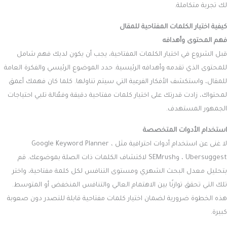
لك تجربة متكاملة.
كيفية اختيار الكلمات المفتاحية للمقال
فهم المحتوى وأهدافه
قبل الشروع في اختيار الكلمات المفتاحية، يجب أن يكون لديك فهم شامل
للمحتوى الذي تقدمه وأهدافه الرئيسية. حدد الموضوع الرئيسي والفكرة العامة
للمقال، واستكشف الأفكار الفرعية التي سيتم تناولها. كلما كان فهمك أعمق
لمحتواك، زادت قدرتك على اختيار كلمات مفتاحية دقيقة وفعّالة تلبي احتياجات
الجمهور المستهدف.
استخدام الأدوات المتخصصة
لا غنى عن استخدام أدوات احترافية مثل Google Keyword Planner ،
Ubersuggest ، وSEMrush لاكتشاف الكلمات ذات الصلة بموضوعك. قم
بتحليل معدل البحث الشهري ومستوى التنافس لكل كلمة مفتاحية، واختر
تلك التي تحقق توازنًا بين الاهتمام العالي والتنافس المنخفض أو المتوسط.
هذه الخطوة ضرورية لضمان اختيار كلمات مفتاحية قابلة للتصدر دون صعوبة
كبيرة.