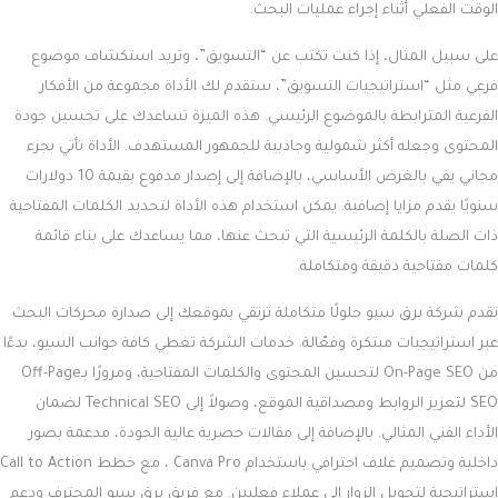
الوقت الفعلي أثناء إجراء عمليات البحث.
على سبيل المثال، إذا كنت تكتب عن “التسويق”، وتريد استكشاف موضوع
فرعي مثل “استراتيجيات التسويق”، ستقدم لك الأداة مجموعة من الأفكار
الفرعية المترابطة بالموضوع الرئيسي. هذه الميزة تساعدك على تحسين جودة
المحتوى وجعله أكثر شمولية وجاذبية للجمهور المستهدف. الأداة تأتي بجزء
مجاني يفي بالغرض الأساسي، بالإضافة إلى إصدار مدفوع بقيمة 10 دولارات
سنويًا يقدم مزايا إضافية. يمكن استخدام هذه الأداة لتحديد الكلمات المفتاحية
ذات الصلة بالكلمة الرئيسية التي تبحث عنها، مما يساعدك على بناء قائمة
كلمات مفتاحية دقيقة ومتكاملة.
تقدم شركة برق سيو حلولًا متكاملة ترتقي بموقعك إلى صدارة محركات البحث
عبر استراتيجيات مبتكرة وفعّالة. خدمات الشركة تغطي كافة جوانب السيو، بدءًا
من On-Page SEO لتحسين المحتوى والكلمات المفتاحية، ومرورًا بـOff-Page
SEO لتعزيز الروابط ومصداقية الموقع، وصولاً إلى Technical SEO لضمان
الأداء الفني المثالي. بالإضافة إلى مقالات حصرية عالية الجودة، مدعمة بصور
داخلية وتصميم غلاف احترافي باستخدام Canva Pro ، مع خطط Call to Action
استراتيجية لتحويل الزوار إلى عملاء فعليين. مع فريق برق سيو المحترف ودعم