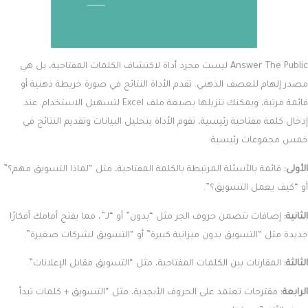
Answer The Public ليست مجرد أداة لاكتشاف الكلمات المفتاحية، بل هي
مصدر إلهام للعصف الذهني. تقدم الأداة النتائج في صورة خريطة ذهنية أو
قائمة مرتبة، ويمكنك تنزيلها بصيغة ملف Excel لتسهيل الاستخدام. عند
إدخال كلمة مفتاحية رئيسية، تقوم الأداة بتحليل البيانات وتقديم النتائج في
خمس مجموعات رئيسية:
الأولى:
قائمة بالأسئلة المرتبطة بالكلمة المفتاحية، مثل “لماذا التسويق مهم؟”
أو “كيف يعمل التسويق؟”.
الثانية:
إضافات تتضمن حروف الجر مثل “بدون” أو “لـ”، مما يفتح أمامك أفكارًا
جديدة مثل “التسويق بدون ميزانية كبيرة” أو “التسويق لشركات صغيرة”.
الثالثة:
المقارنات بين الكلمات المفتاحية، مثل “التسويق مقابل الإعلانات”.
الرابعة:
مقترحات تعتمد على الحروف الأبجدية، مثل “التسويق + كلمات تبدأ