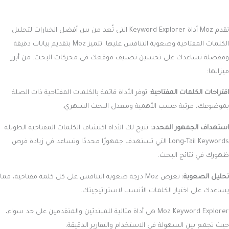
تقدم Moz أداة Keyword Explorer التي تُعد من بين أفضل الخيارات لتحليل
الكلمات المفتاحية وصعوبة التنافس عليها. تتميز Moz بتقديم بيانات دقيقة
ومفصلة تساعدك على تحسين تصنيف موقعك في محركات البحث. من أبرز
ميزاتها:
اقتراحات الكلمات المفتاحية:
توفر الأداة قائمة بالكلمات المفتاحية ذات الصلة
بموضوعك، مرتبة حسب الأهمية ومعدل البحث الشهري.
استهداف الجمهور المحدد:
تتيح لك الأداة اكتشاف الكلمات المفتاحية الطويلة
Long-Tail Keywords التي تستهدف جمهورًا محددًا وتساعد في زيادة فرص
ظهورك في نتائج البحث.
تحليل الصعوبة:
تعرض Moz درجة صعوبة التنافس على كل كلمة مفتاحية، مما
يساعدك على اختيار الكلمات الأنسب لاستراتيجيتك.
Moz Keyword Explorer هي أداة مثالية للمبتدئين والمتقدمين على حد سواء،
حيث تجمع بين السهولة في الاستخدام والتقارير الدقيقة.