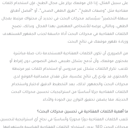
على سبيل المثال، إذا كان موقعك يركز على مجال الطبخ، فإن استخدام كلمات
مفتاحية مثل “وصفات الطبخ”، “طرق الطهي الصحي”، أو “أفضل أطباق
سهلة التحضير” سيُساعد محركات البحث في تحديد أن محتواك مرتبط بمجال
الطهي، وبالتالي عرضه للأشخاص المهتمين بهذا المجال. وبذلك، تصبح
الكلمات المفتاحية في محركات البحث
أداة حاسمة لجذب الجمهور المستهدف
وزيادة ظهور موقعك في نتائج البحث.
من الضروري أن تكون الكلمات المفتاحية المستخدمة ذات صلة مباشرة
بمحتوى موقعك، وأن تُدمج بشكل طبيعي ضمن النصوص دون إفراط أو
تلاعب. تكرار الكلمات بشكل غير مدروس أو استخدام كلمات غير مرتبطة
بالمحتوى قد يؤدي إلى نتائج عكسية، مثل فقدان مصداقية الموقع لدى
محركات البحث والجمهور. لذلك، يعد التخطيط الدقيق لاختيار واستخدام
الكلمات المفتاحية جزءًا أساسيًا من استراتيجيات تحسين محركات البحث
الحديثة، مما يضمن تحقيق التوازن بين الجودة والأداء.
ما أهمية الكلمات المفتاحية في تحسين محركات البحث؟
تلعب الكلمات المفتاحية دورًا محوريًا وأساسيًا في نجاح أي استراتيجية لتحسين
محركات البحث SEO. بدون استخراج الكلمات المفتاحية المناسبة واستهدافها