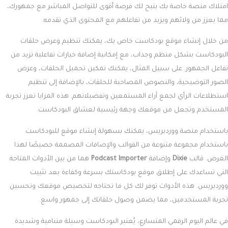
امتلاك منصة خاصة بك يتيح لك فرصة أقوى للتواصل المباشر مع جمهورك،
مما يعزز من ولائهم ويزيد من تفاعلهم مع المحتوى الذي تقدمه.
من خلال إنشاء موقع بودكاست خاص بك، يمكنك تنظيم وعرض حلقات
البودكاست بشكل منظم وجذاب، مع إمكانية إضافة خيارات تفاعلية تزيد من
تفاعل الجمهور. على سبيل المثال، يمكنك تمكين تحميل الحلقات، وعرض
الصور التوضيحية، والنصوص المصاحبة للحلقات، بالإضافة إلى تنظيم
استطلاعات الرأي لجمع آراء المستمعين وتفضيلاتهم. هذه المزايا تعزز تجربة
المستخدم وتجعل من موقعك وجهة رئيسية لعشاق البودكاست.
باستخدام منصة ووردبريس، يمكنك بسهولة إنشاء موقع للبودكاست
باستخدام مجموعة متنوعة من القوالب والإضافات المصممة خصيصًا لهذا
الغرض. قالب
Dixie
وإضافة
Podcast Importer
هما من بين الأدوات المتاحة
التي تساعدك على إطلاق موقع بودكاستك بسرعة وكفاءة بعد تثبيت
ووردبريس. هذه الأدوات توفر لك كل ما تحتاجه لتخصيص موقعك وتحسين
تجربة المستخدمين، مما يضمن وصول حلقاتك إلى جمهور واسع.
في عالم اليوم الرقمي المتسارع، يُعتبر البودكاست وسيلة متنامية وشديدة