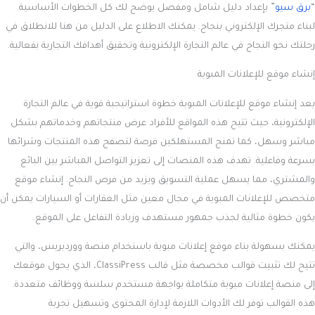
“
برق سيو
” بإعداد دليل شامل ومفصل يوضح لك كل الخطوات الأساسية
لبناء متجرك الإلكتروني بنجاح. يمكنك الاطلاع على الدليل من هنا للانطلاق في
رحلتك نحو النجاح في عالم التجارة الإلكترونية وتحقيق أهدافك التجارية بفعالية.
إنشاء موقع للإعلانات المبوبة
يعد إنشاء موقع للإعلانات المبوبة خطوة استراتيجية قوية في عالم التجارة
الإلكترونية، حيث تتيح هذه المواقع للأفراد عرض منتجاتهم وخدماتهم بشكل
مباشر وسهل، كما تمنح المستهلكين فرصة لتصفح هذه المنتجات وشرائها
بسرعة وفاعلية. تهدف هذه المنصات إلى تعزيز التواصل المباشر بين البائع
والمشتري، مما يسهل عملية التسويق ويزيد من فرص النجاح. إنشاء موقع
متخصص للإعلانات المبوبة في مجال معين مثل العقارات أو السيارات يمكن أن
يكون خطوة مثالية لجذب جمهور مستهدف وزيادة التفاعل على الموقع.
يمكنك بسهولة بناء موقع إعلانات مبوبة باستخدام منصة ووردبريس، والتي
تتيح لك تثبيت قوالب مخصصة مثل قالب ClassiPress، الذي يحول موقعك
إلى منصة إعلانات مبوبة متكاملة بواجهة مستخدم سلسة ووظائف متعددة.
هذه القوالب توفر لك الأدوات اللازمة لإدارة المحتوى وتسهيل تجربة