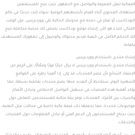
الفعالية لنقل المعرفة والتواصل مع الجمهور، حيث يتيح للمستمعين
استهلاك المحتوى أثناء القيام بأنشطتهم اليومية. سواء كنت جديدًا في عالم
البودكاست أو تفكر في دمجه مع مدونتك الحالية على ووردبريس، فإن الوقت
المثالي للبدء هو الآن. إنشاء موقع بودكاست يضمن لك منصة متكاملة تتيح
لك التحكم الكامل في كيفية تقديم محتواك والوصول إلى جمهورك المستهدف
بكفاءة.
إنشاء منتدى باستخدام ووردبريس
إنشاء منتدى باستخدام ووردبريس لا يزال خيارًا قويًا وفعّالًا، على الرغم من
الاعتقاد الشائع بأن عصر المنتديات قد ولى. إذا ألقينا نظرة على المواقع
الشهيرة اليوم، سنلاحظ أن العديد منها يضم منتديات تفاعلية نشطة، مما
يؤكد أهمية هذه المنصات في تسهيل التواصل الاجتماعي وتبادل الأفكار
والخبرات بين الأفراد. المنتديات توفر بيئة مثالية للمستخدمين للتفاعل حول
موضوعات محددة، مما يجعلها ذات قيمة عالية خاصة في مجالات مثل التقنية،
حيث يحتاج المستخدمون إلى الدعم الفني أو تبادل المعلومات حول المنتجات
والخدمات.