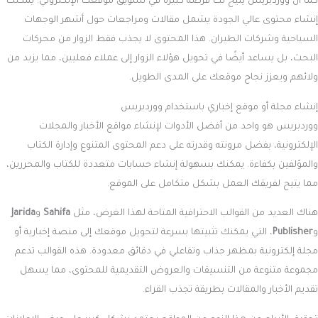
كما أن ووردبريس يتيح لك فرصة كبيرة في تسويق موقعك الإلكتروني. يمكنك
إنشاء محتوى عالي الجودة يشمل مقالات ومراجعات حول أشهر الوجهات
السياحية وشركات الطيران. هذا المحتوى لا يجذب فقط الزوار من محركات
البحث، بل يساعد أيضًا في تحويل هؤلاء الزوار إلى عملاء فعليين، مما يزيد من
ولائهم ويعزز نجاح موقعك على المدى الطويل.
إنشاء مجلة أو موقع إخباري باستخدام ووردبريس
ووردبريس هو واحد من أفضل الأدوات لإنشاء مواقع الأخبار والمجلات
الإلكترونية، بفضل مرونته وقدرته على دعم المحتوى المتنوع وإدارة الكتاب
والمؤلفين بكفاءة. يمكنك بسهولة إنشاء حسابات متعددة للكتاب والمحررين،
مما يتيح لفريقك العمل بشكل متكامل على الموقع.
هناك العديد من القوالب الاحترافية المتاحة لهذا الغرض، مثل
Sahifa
و
Jarida
و
Publisher
، التي يمكنك تثبيتها بسرعة لتحويل موقعك إلى منصة إخبارية أو
مجلة إلكترونية بمظهر جذاب وتفاعلي في دقائق معدودة. هذه القوالب تدعم
مجموعة متنوعة من التنسيقات والعروض التقديمية للمحتوى، مما يسهل
تقديم الأخبار والمقالات بطريقة تجذب القراء.