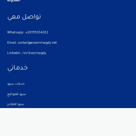
المدونة
تواصل معي
Whatsapp: +201115554202
Email: contact@eslammagdy.net
Linkedin: /in/itsesmagdy
خدماتي
خدمات سيو
سيو للمواقع
سيو للمتاجر
سيو لمواقع الشركات
تصميم مواقع الكترونية
ادارة محتوى المواقع