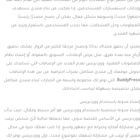
من بين أشهر أنواع المنتديات اليوم هي المنتديات التقنية التي تقدم دعمًا فنيًا
وإجابات لاستفسارات المستخدمين. إذا تمكنت من بناء منتدى يستهدف
جمهورًا محددًا وتسويقه بشكل فعال، يمكن أن يصبح مصدرًا رئيسيًا
للمعلومات وحل المشكلات، مما يجذب المستخدمين باستمرار ويزيد من
شهرة المنتدى.
بمجرد أن يحقق منتداك نجاحًا ويصبح مرجعًا للكثير من الزوار، يمكنك تحقيق
أرباح منه بعدة طرق، مثل عرض الإعلانات، التسويق بالعمولة، أو إنشاء نظام
للعضويات المميزة. ووردبريس يقدم العديد من الإضافات التي تساعدك على
تحويل موقعك إلى منتدى متكامل بميزات احترافية. من بين هذه الإضافات
BuddyPress
، التي توفر لك مجموعة واسعة من الخيارات لبناء منتدى متكامل
يمكن تخصيصه بسهولة ليناسب احتياجاتك.
إنشاء مدونة باستخدام ووردبريس
إنشاء مدونة شخصية باستخدام ووردبريس هو أمر بسيط وفعّال، حيث بدأت
ووردبريس في الأساس كمنصة تدوين، مما يجعلها مثالية لأي شخص يرغب
في مشاركة أفكاره وخبراته مع جمهور واسع. إذا كنت تمتلك خبرة في مجال
معين أو ترغب في مشاركة شغفك بموضوع محدد، فإن ووردبريس يوفر لك