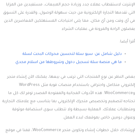
الإنترنت لاستقطاب عملاء جدد وزيادة حجم المبيعات، مستفيدين من المزايا
التي تقدمها التجارة الإلكترونية من حيث سهولة الوصول، والقدرة على التسوق
في أي وقت ومن أي مكان، مما يلبي احتياجات المستهلكين المعاصرين الذين
يفضلون الراحة والمرونة في عمليات الشراء.
أقرا أيضا:
دليل شامل عن: سيو سلة لتحسين محركات البحث لسلة
ما هي منصة سلة تسجيل دخول وشروطها من اسلام مجدي
بغض النظر عن نوع المنتجات التي ترغب في بيعها، يمكنك الآن إنشاء متجر
إلكتروني متكامل واحترافي باستخدام منصات قوية مثل WordPress
وWooCommerce. هذه الأدوات المجانية والمفتوحة المصدر توفر لك كل ما
تحتاجه لتصميم وتخصيص متجرك الإلكتروني بما يتناسب مع علامتك التجارية
ومتطلبات عملائك. العملية بسيطة ولا تتطلب سوى استضافة موثوقة
وعنوان دومين خاص بموقعك لبدء العمل.
لإرشادك خلال خطوات إنشاء وتكوين متجر WooCommerce، قمنا في موقع