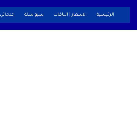
خطي
لى
الرئيسية
الاسعار | الباقات
سيو سلة
خدماتي
لمحتوى