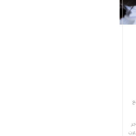
ي
ف
ا
ت
ع
جر
لات