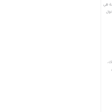
ة هي
حول
ك،