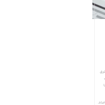
ي
ف
ا
ت
طرق
ماة،