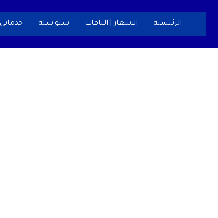
خطي
لى
الرئيسية
الاسعار | الباقات
سيو سلة
خدماتي
لمحتوى