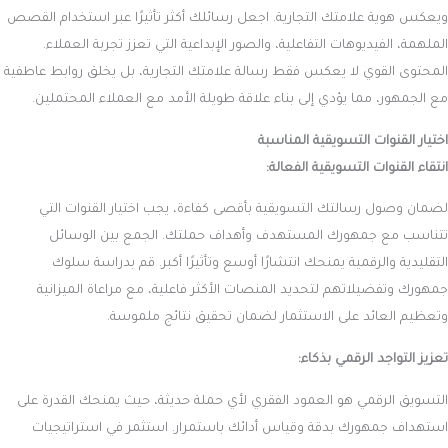
ويعكس هوية علامتك التجارية. اجعل رسائلك أكثر تأثيرًا عبر استخدام القصص
الملهمة، الفيديوهات التفاعلية، والصور الإبداعية التي تعزز تجربة العملاء.
المحتوى القوي لا يعكس فقط رسالة علامتك التجارية، بل يخلق روابط عاطفية
مع الجمهور، مما يؤدي إلى بناء علاقة طويلة الأمد مع العملاء المحتملين.
اختيار القنوات التسويقية المناسبة
انتقاء القنوات التسويقية الفعالة:
لضمان وصول رسالتك التسويقية بأقصى كفاءة، يجب اختيار القنوات التي
تتناسب مع جمهورك المستهدف وأهداف حملتك. الجمع بين الوسائل
التقليدية والرقمية يمنحك انتشارًا أوسع وتأثيرًا أكبر. قم بدراسة سلوك
جمهورك وتفضيلاتهم لتحديد المنصات الأكثر فاعلية، مع مراعاة الميزانية
وتعظيم العائد على الاستثمار لضمان تحقيق نتائج ملموسة.
تعزيز التواجد الرقمي بذكاء:
التسويق الرقمي هو العمود الفقري لأي حملة حديثة، حيث يمنحك القدرة على
استهداف جمهورك بدقة وقياس أدائك باستمرار. استثمر في استراتيجيات