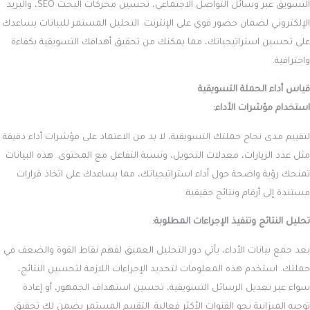
التسويق عبر وسائل التواصل الاجتماعي، تحسين محركات البحث SEO، والبريد
الإلكتروني لضمان حضور قوي على الإنترنت. التحليل المستمر للبيانات يساعدك
على تحسين استراتيجياتك، مما يمكنك من تحقيق أهدافك التسويقية بكفاءة
واحترافية.
قياس أداء الحملة التسويقية
استخدام مؤشرات الأداء:
لتقييم مدى نجاح حملتك التسويقية، لا بد من الاعتماد على مؤشرات أداء دقيقة
مثل عدد الزيارات، معدلات التحويل، ونسبة التفاعل مع المحتوى. هذه البيانات
تمنحك رؤية واضحة حول أداء استراتيجياتك، مما يساعدك على اتخاذ قرارات
مستندة إلى أرقام ونتائج حقيقية.
تحليل النتائج وتنفيذ الإجراءات المطلوبة:
بعد جمع بيانات الأداء، يأتي دور التحليل العميق لفهم نقاط القوة والضعف في
حملتك. استخدم هذه المعلومات لتحديد الإجراءات اللازمة لتحسين النتائج،
سواء عبر تعديل الرسائل التسويقية، تحسين استهداف الجمهور، أو إعادة
توجيه الميزانية نحو القنوات الأكثر فعالية. التقييم المستمر يضمن لك تحقيق