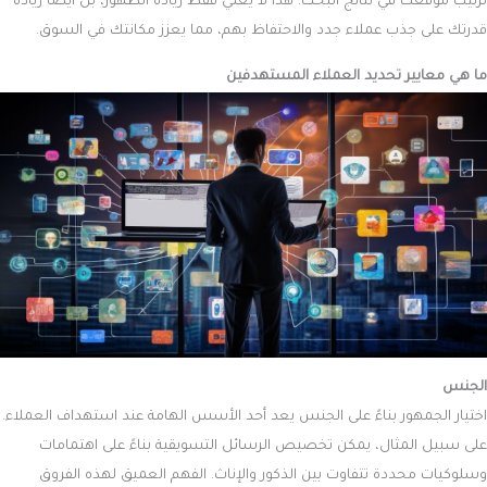
ترتيب موقعك في نتائج البحث. هذا لا يعني فقط زيادة الظهور، بل أيضًا زيادة
قدرتك على جذب عملاء جدد والاحتفاظ بهم، مما يعزز مكانتك في السوق.
ما هي معايير تحديد العملاء المستهدفين
الجنس
اختيار الجمهور بناءً على الجنس يعد أحد الأسس الهامة عند استهداف العملاء.
على سبيل المثال، يمكن تخصيص الرسائل التسويقية بناءً على اهتمامات
وسلوكيات محددة تتفاوت بين الذكور والإناث. الفهم العميق لهذه الفروق