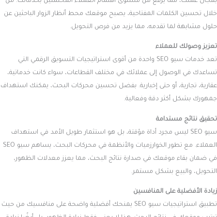
بمجال عملك، مما يرفع من مستوى اهتمام العملاء المحتملين بخدماتك. من
خلال تحسين الكلمات المفتاحية، يصبح موقعك محط أنظار الزوار الباحثين عن
حلول مشابهة لما تقدمه، مما يزيد من فرص التحويل.
تعزيز وصولك للعملاء
تعد خدمات سيو SEO واحدة من أقوى استراتيجيات التسويق الرقمي التي
تساعدك في الوصول إلى عملائك في مختلف القطاعات، سواء كانت خدماتية،
عقارية، تجارية، أو حتى إخبارية. بفضل تحسين محركات البحث، يمكنك استهداف
جمهورك بشكل أكثر دقة وفعالية.
تحقيق نتائج مستدامة
سيو SEO ليس مجرد أداة مؤقتة، بل هو استثمار طويل الأمد في استهداف
العملاء. مع تطور الخوارزميات والأنظمة في محركات البحث، يساهم سيو SEO
في ضمان بقاء موقعك في صدارة نتائج البحث، مما يعزز معدلات الظهور،
التحويل، والبيع بشكل مستمر.
زيادة الأفضلية على المنافسين
تطبيق استراتيجيات سيو SEO يمنحك أفضلية واضحة على منافسيك من حيث