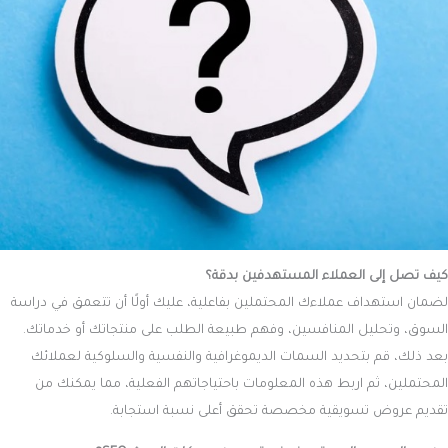
كيف تصل إلى العملاء المستهدفين بدقة؟
لضمان استهداف عملاءك المحتملين بفاعلية، عليك أولًا أن تتعمق في دراسة
السوق، وتحليل المنافسين، وفهم طبيعة الطلب على منتجاتك أو خدماتك.
بعد ذلك، قم بتحديد السمات الديموغرافية والنفسية والسلوكية لعملائك
المحتملين، ثم اربط هذه المعلومات باحتياجاتهم الفعلية، مما يمكنك من
تقديم عروض تسويقية مخصصة تحقق أعلى نسبة استجابة.