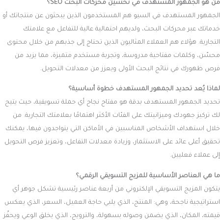
من هو الجمهور المستهدف في تحسين محركات البحث SEO؟
الجمهور المستهدف في السيو هم المستخدمون الذين يبحثون عن منتجاتك أو
خدماتك عبر محركات البحث، ولديهم احتمالية عالية للتفاعل مع علامتك
التجارية. هؤلاء هم العملاء المثاليون الذين تحتاج إلى جذبهم من خلال محتوى
محسّن، وكلمات مفتاحية مدروسة، وتجربة مستخدم متميزة، مما يزيد من
فرص ظهورك في نتائج البحث الأولى ويعزز من معدلات التحويل.
لماذا يُعد تحديد الجمهور المستهدف خطوة أساسية؟
تحديد الجمهور المستهدف بدقة هو مفتاح نجاح أي حملة تسويقية، حيث يتيح
لك تركيز جهودك وميزانيتك على الفئات الأكثر اهتمامًا بعلامتك التجارية. من
خلال استهداف الأشخاص المناسبين في الأماكن التي يتواجدون فيها، يمكنك
تحقيق أعلى عائد على الاستثمار، وزيادة معدلات التفاعل، وتعزيز فرص التحويل
إلى عملاء فعليين.
ما هي العناصر الأساسية للمزيج التسويقي الرقمي؟
يتكون المزيج التسويقي الإلكتروني من أربعة عناصر رئيسية تشكل جوهر أي
استراتيجية ناجحة، وهي: المنتج، الذي يلبي حاجة العميل، السعر، الذي يعكس
قيمته، المكان، الذي يضمن وصوله بسهولة، والترويج، الذي يخلق الوعي ويحفّز