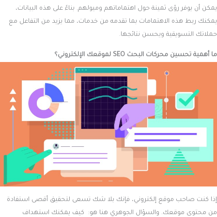
يمكن أن يوفر رؤى ثمينة حول اهتماماتهم وميولهم. بناءً على هذه البيانات،
يمكنك ربط هذه الاهتمامات بما تقدمه من خدمات، مما يزيد من التفاعل مع
حملاتك التسويقية ويحسن نتائجها.
ما أهمية تحسين محركات البحث SEO لموقعك الإلكتروني؟
إذا كنت صاحب موقع إلكتروني، فإنك بلا شك تسعى لتحقيق أقصى استفادة
من محتوى موقعك. والسؤال الجوهري هنا هو: كيف يمكنك استهداف