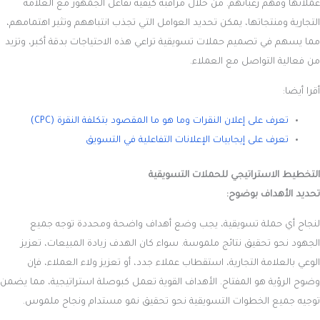
عملائها وفهم رغباتهم. من خلال مراقبة كيفية تفاعل الجمهور مع العلامة
التجارية ومنتجاتها، يمكن تحديد العوامل التي تجذب انتباههم وتثير اهتمامهم،
مما يسهم في تصميم حملات تسويقية تراعي هذه الاحتياجات بدقة أكبر، وتزيد
من فعالية التواصل مع العملاء.
أقرا أيضا:
تعرف على إعلان النقرات وما هو ما المقصود بتكلفة النقرة (CPC)
تعرف على إيجابيات الإعلانات التفاعلية في التسويق
التخطيط الاستراتيجي للحملات التسويقية
تحديد الأهداف بوضوح:
لنجاح أي حملة تسويقية، يجب وضع أهداف واضحة ومحددة توجه جميع
الجهود نحو تحقيق نتائج ملموسة. سواء كان الهدف زيادة المبيعات، تعزيز
الوعي بالعلامة التجارية، استقطاب عملاء جدد، أو تعزيز ولاء العملاء، فإن
وضوح الرؤية هو المفتاح. الأهداف القوية تعمل كبوصلة استراتيجية، مما يضمن
توجيه جميع الخطوات التسويقية نحو تحقيق نمو مستدام ونجاح ملموس.