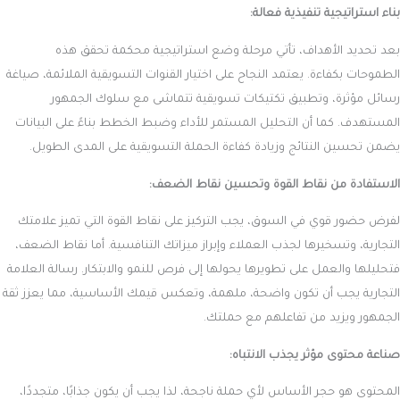
بناء استراتيجية تنفيذية فعالة:
بعد تحديد الأهداف، تأتي مرحلة وضع استراتيجية محكمة تحقق هذه
الطموحات بكفاءة. يعتمد النجاح على اختيار القنوات التسويقية الملائمة، صياغة
رسائل مؤثرة، وتطبيق تكتيكات تسويقية تتماشى مع سلوك الجمهور
المستهدف. كما أن التحليل المستمر للأداء وضبط الخطط بناءً على البيانات
يضمن تحسين النتائج وزيادة كفاءة الحملة التسويقية على المدى الطويل.
الاستفادة من نقاط القوة وتحسين نقاط الضعف:
لفرض حضور قوي في السوق، يجب التركيز على نقاط القوة التي تميز علامتك
التجارية، وتسخيرها لجذب العملاء وإبراز ميزاتك التنافسية. أما نقاط الضعف،
فتحليلها والعمل على تطويرها يحولها إلى فرص للنمو والابتكار. رسالة العلامة
التجارية يجب أن تكون واضحة، ملهمة، وتعكس قيمك الأساسية، مما يعزز ثقة
الجمهور ويزيد من تفاعلهم مع حملتك.
صناعة محتوى مؤثر يجذب الانتباه:
المحتوى هو حجر الأساس لأي حملة ناجحة، لذا يجب أن يكون جذابًا، متجددًا،