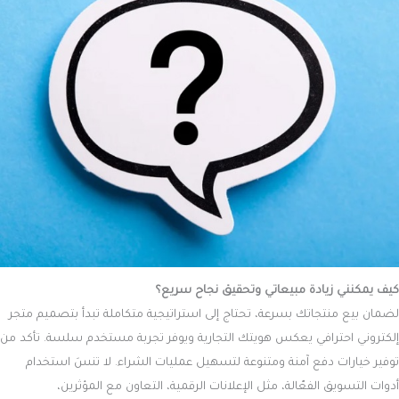
كيف يمكنني زيادة مبيعاتي وتحقيق نجاح سريع؟
لضمان بيع منتجاتك بسرعة، تحتاج إلى استراتيجية متكاملة تبدأ بتصميم متجر
إلكتروني احترافي يعكس هويتك التجارية ويوفر تجربة مستخدم سلسة. تأكد من
توفير خيارات دفع آمنة ومتنوعة لتسهيل عمليات الشراء. لا تنسَ استخدام
أدوات التسويق الفعّالة، مثل الإعلانات الرقمية، التعاون مع المؤثرين،