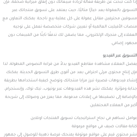
إذا كنت تبحث عن طريقة فعالة لزيادة مبيعاتك دون إنفاق ميزانية ضخمة، فإن
التسويق بالعمولة يعد خيارًا مثاليًا، حيث يعتمد على تسويق منتجاتك عبر
مسوقين محترفين مقابل عمولة على كل عملية بيع ناجحة. يمكنك التعاون مع
منصات الأفيليت العالمية أو تعيين شركات متخصصة تعمل على توجيه
العملاء إلى متجرك الإلكتروني، مما يضمن لك تدفقًا ثابتًا من المبيعات دون
مجهود إضافي.
التسويق عبر الفيديو
يفضل العملاء مشاهدة مقاطع الفيديو بدلاً من قراءة النصوص المطولة، لذا
فإن إنتاج محتوى مرئي احترافي يعد من أقوى طرق التسويق الحديثة. يمكنك
إنشاء فيديوهات قصيرة تبرز مزايا منتجاتك وتوضح كيفية استخدامها بطريقة
جذابة ومؤثرة. يمكنك نشر هذه الفيديوهات عبر يوتيوب، تيك توك، وإنستجرام،
بالإضافة إلى تضمينها في إعلانات مدفوعة، مما يعزز من وصولك إلى شريحة
أكبر من العملاء المحتملين.
عوامل تساهم في نجاح استراتيجيات تسويق المنتجات اونلاين
كتابة مقالات ضيف في مواقع مرموقة
نشر محتوى قيم على مواقع موثوقة يمنحك فرصة ذهبية للوصول إلى جمهور