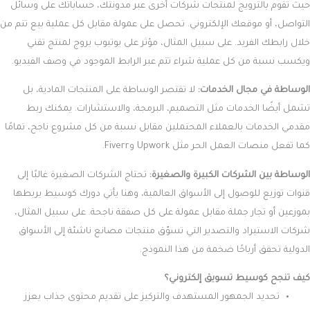
حيث تقوم بالترويج لمنتجات شركات أخرى عبر مدونتك، حساباتك على وسائل
التواصل، أو موقعك الإلكتروني. تحصل على عمولة مقابل كل عملية بيع تتم من
خلال رابطك الفريد. على سبيل المثال، مؤثر على يوتيوب يروج لمنتج تقني
ويكسب نسبة من كل عملية شراء تتم عبر الرابط الموجود في وصف الفيديو.
الوساطة في مجال الخدمات:
لا تقتصر الوساطة على المنتجات المادية، بل
تشمل أيضًا الخدمات مثل التصميم، البرمجة، والاستشارات. يمكنك ربط
مقدمي الخدمات بالعملاء المحتملين مقابل نسبة من كل مشروع ناجح، تمامًا
كما تفعل منصات العمل الحر مثل Upwork وFiverr.
الوساطة بين الشركات الكبيرة والصغيرة:
تحتاج الشركات الصغيرة غالبًا إلى
قنوات توزيع للوصول إلى الأسواق العالمية، وهنا يأتي دورك كوسيط يربطها
بموزعين أو تجار جملة مقابل عمولة على كل صفقة ناجحة. على سبيل المثال،
شركات الاستيراد والتصدير التي تسوّق منتجات مصانع ناشئة إلى الأسواق
الدولية تحقق أرباحًا ضخمة من هذا النموذج.
كيف تنجح كوسيط تسويق إلكتروني؟
تحديد الجمهور المستهدف والتركيز على تقديم محتوى جذاب يعزز