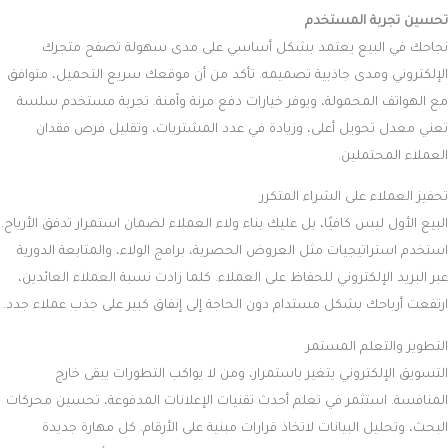
تحسين تجربة المستخدم
نجاحك في البيع يعتمد بشكل أساسي على مدى سهولة تصفح متجرك
الإلكتروني ومدى جاذبية تصميمه. تأكد من أن موقعك سريع التحميل، متوافق
مع الهواتف المحمولة، ويوفر خيارات دفع مرنة وآمنة. تجربة مستخدم سلسة
تعني معدل تحويل أعلى، وزيادة في عدد المشتريات، وتقليل فرص فقدان
العملاء المحتملين.
تحفيز العملاء على الشراء المتكرر
البيع الأول ليس كافيًا، بل عليك بناء ولاء العملاء لضمان استمرار تدفق الأرباح.
استخدم استراتيجيات مثل العروض الحصرية، برامج الولاء، والمتابعة الدورية
عبر البريد الإلكتروني للحفاظ على العملاء. كلما زادت نسبة العملاء العائدين،
ارتفعت أرباحك بشكل مستدام دون الحاجة إلى إنفاق كبير على جذب عملاء جدد.
التطوير والتعلم المستمر
التسويق الإلكتروني يتغير باستمرار، ومن لا يواكب التطورات يبقى خارج
المنافسة. استثمر في تعلم أحدث تقنيات الإعلانات المدفوعة، تحسين محركات
البحث، وتحليل البيانات لاتخاذ قرارات مبنية على الأرقام. كل مهارة جديدة