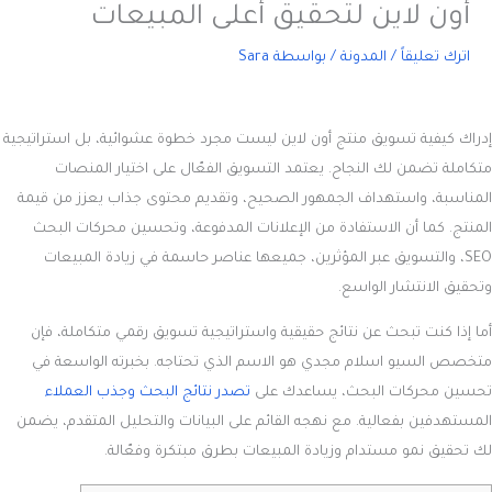
أون لاين لتحقيق أعلى المبيعات
اترك تعليقاً
/
المدونة
/ بواسطة
Sara
إدراك
كيفية تسويق منتج أون لاين
ليست مجرد خطوة عشوائية، بل استراتيجية
متكاملة تضمن لك النجاح. يعتمد التسويق الفعّال على اختيار المنصات
المناسبة، واستهداف الجمهور الصحيح، وتقديم محتوى جذاب يعزز من قيمة
المنتج. كما أن الاستفادة من الإعلانات المدفوعة، وتحسين محركات البحث
SEO، والتسويق عبر المؤثرين، جميعها عناصر حاسمة في زيادة المبيعات
وتحقيق الانتشار الواسع.
أما إذا كنت تبحث عن نتائج حقيقية واستراتيجية تسويق رقمي متكاملة، فإن
متخصص السيو اسلام مجدي هو الاسم الذي تحتاجه. بخبرته الواسعة في
تحسين محركات البحث، يساعدك على
تصدر نتائج البحث وجذب العملاء
المستهدفين بفعالية. مع نهجه القائم على البيانات والتحليل المتقدم، يضمن
لك تحقيق نمو مستدام وزيادة المبيعات بطرق مبتكرة وفعّالة.