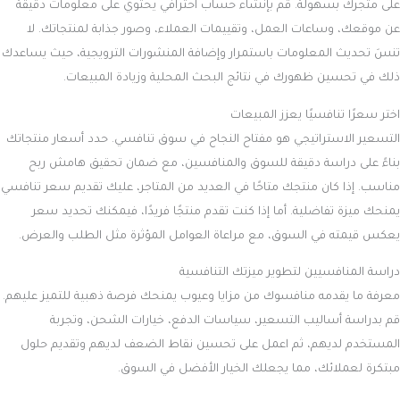
على متجرك بسهولة. قم بإنشاء حساب احترافي يحتوي على معلومات دقيقة
عن موقعك، وساعات العمل، وتقييمات العملاء، وصور جذابة لمنتجاتك. لا
تنسَ تحديث المعلومات باستمرار وإضافة المنشورات الترويجية، حيث يساعدك
ذلك في تحسين ظهورك في نتائج البحث المحلية وزيادة المبيعات.
اختر سعرًا تنافسيًا يعزز المبيعات
التسعير الاستراتيجي هو مفتاح النجاح في سوق تنافسي. حدد أسعار منتجاتك
بناءً على دراسة دقيقة للسوق والمنافسين، مع ضمان تحقيق هامش ربح
مناسب. إذا كان منتجك متاحًا في العديد من المتاجر، عليك تقديم سعر تنافسي
يمنحك ميزة تفاضلية. أما إذا كنت تقدم منتجًا فريدًا، فيمكنك تحديد سعر
يعكس قيمته في السوق، مع مراعاة العوامل المؤثرة مثل الطلب والعرض.
دراسة المنافسيين لتطوير ميزتك التنافسية
معرفة ما يقدمه منافسوك من مزايا وعيوب يمنحك فرصة ذهبية للتميز عليهم.
قم بدراسة أساليب التسعير، سياسات الدفع، خيارات الشحن، وتجربة
المستخدم لديهم، ثم اعمل على تحسين نقاط الضعف لديهم وتقديم حلول
مبتكرة لعملائك، مما يجعلك الخيار الأفضل في السوق.