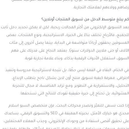
مواقع إلكترونية أو تطبيقات جوال، وادعم عملاءك بخدمة احترافية تضمن
رضاهم وولاءهم لعلامتك التجارية.
كم يبلغ متوسط الدخل من تسويق المنتجات أونلاين؟
يعد التسويق الإلكتروني من أكثر المجالات ربحية، لكن لا يمكن تحديد دخل ثابت
للجميع، فالأرباح تختلف بناءً على الخبرة، الاستراتيجية، ونوع المنتجات. بعض
المسوقين يحققون أرباحًا متواضعة في البداية، بينما يصل آخرون إلى مئات
الآلاف أو حتى ملايين الدولارات سنويًا. يعتمد النجاح على قدرتك على فهم
السوق، استغلال الأدوات الرقمية بذكاء، وبناء علامة تجارية قوية.
في الختام، البقاء في القمة ليس حظًا، بل نتيجة لاستراتيجية مدروسة وتنفيذ
احترافي. معرفة
كيفية تسويق منتج أون لاين
بشكل ناجح يتطلب الإبداع،
التحليل، والاستمرارية في التطوير. ومع تزايد المنافسة، لا مجال للتجربة
العشوائية، بل تحتاج إلى خبرة حقيقية تقودك للنتائج التي تستحقها.
إذا كنت تسعى للتميّز وتصدر محركات البحث، فإن متخصص السيو اسلام
مجدي هو خيارك الأمثل. بخبرته العميقة في SEO والتسويق الرقمي، يساعدك
على تحقيق أقصى استفادة من وجودك الإلكتروني، وجذب العملاء المحتملين،