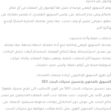
وصول غير محدود
يوفر التسويق الرقمي فرصة لا مثيل لها للوصول إلى العملاء في أي مكان
بالعالم وعلى مدار الساعة. على عكس التسويق التقليدي، لا تقتصر حملاتك على
نطاق جغرافي معين أو وقت محدد، مما يمنح علامتك التجارية انتشارًا أوسع
وتأثيرًا أكبر.
تحليلات دقيقة وأداء محسوب
يمنحك التسويق الرقمي إمكانية تتبع أداء حملاتك لحظة بلحظة، مما يمكنك
من تعديل استراتيجياتك وفقًا للنتائج الفعلية. باستخدام أدوات تحليل البيانات،
يمكنك معرفة أكثر الحملات فاعلية، وفهم سلوك العملاء، واتخاذ قرارات
تسويقية مبنية على أرقام دقيقة، وليس مجرد تخمينات.
أبرز طرق التسويق الإلكتروني لزيادة مبيعات المنتجات
التسويق بالمحتوى وتحسين محركات البحث SEO
يعد تحسين محركات البحث SEO من أقوى الأساليب التي تمنح متجرك ظهورًا
طويل الأمد على الإنترنت، حيث يمكنك جذب آلاف العملاء المحتملين عبر تصدر
نتائج البحث على جوجل دون الحاجة إلى إعلانات مدفوعة مستمرة. الاعتماد على
استراتيجيات المحتوى القوي، مثل كتابة مقالات متوافقة مع محركات البحث،