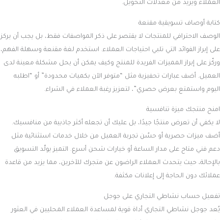
العملاء ويزيد من معدلات التحويل.
كتابة أوصاف تسويقية مقنعة
الوصف الاحترافي للمنتجات لا يقتصر على ذكر المواصفات فقط، بل يجب أن يركز
على إبراز الفوائد التي تلبي احتياجات العملاء. استخدم لغة مقنعة وسهلة الفهم،
وركّز على إبراز المميزات الفريدة للمنتج وكيف يمكن أن يحل مشكلة معينة لدى
العميل. أضف عبارات تحفيزية مثل “متوفر الآن بكميات محدودة” أو “اطلبه
اليوم واستمتع بعرض حصري”، لتعزيز رغبة العملاء في الشراء.
امنح منتجك ميزة تنافسية
لا يكفي أن تعرض منتجًا جيدًا، بل عليك أن تجعله أكثر جاذبية من منافسيك.
أضف ميزات حصرية أو حسّن تجربة العميل من خلال خدمات استثنائية مثل
دعم فني متاح على مدار الساعة أو خيارات شحن أسرع. التميز يولّد التسويق
بالإحالة، حيث يتحدث العملاء الراضون عن متجرك للآخرين، مما يزيد من قاعدة
عملائك دون الحاجة إلى إعلانات مكثفة.
تفعيل حساب نشاطي التجاري على جوجل
يُعد جوجل نشاطي التجاري أداة قوية لمساعدة العملاء المحليين في العثور