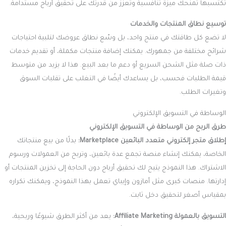
تكتسبها تمنحك ميزة تنافسية وتعزز من قدرتك على تحقيق أرباح مستدامة.
توسيع نطاق المنتجات والخدمات
لا تضع كل طاقتك في منتج واحد، بل وسّع نطاق عروضك لتلبية احتياجات
شرائح مختلفة من جمهورك. يمكنك إضافة منتجات مكملة، أو تقديم خدمات
ذات صلة مثل الشحن السريع أو دعم ما بعد البيع. هذا لا يزيد من متوسط
قيمة الطلبات فحسب، بل يساعدك أيضًا في التغلب على تقلبات السوق
وتغيرات الطلب.
الوساطة في التسويق الإلكتروني
طرق الربح من الوساطة في التسويق الإلكتروني
إطلاق متجر إلكتروني متعدد البائعين Marketplace:
بدلًا من بيع منتجاتك
الخاصة، يمكنك إنشاء منصة تجمع عدة بائعين، وتربح من العمولات ورسوم
الاشتراك. هذا النموذج يتيح لك تحقيق أرباح دون الحاجة إلى تخزين المنتجات أو
إدارتها. منصات كبرى مثل أمازون وإيباي تعمل بهذا النموذج، ويمكنك تكراره
بمقياس أصغر لتحقيق دخل ثابت.
التسويق بالعمولة Affiliate Marketing:
يعد من أكثر الطرق شيوعًا وربحية،