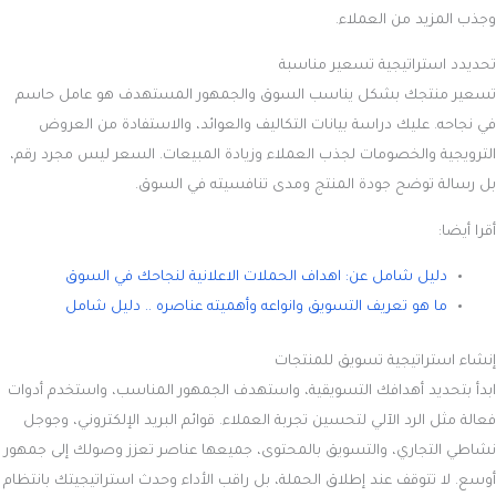
وجذب المزيد من العملاء.
تحديدد استراتيجية تسعير مناسبة
تسعير منتجك بشكل يناسب السوق والجمهور المستهدف هو عامل حاسم
في نجاحه. عليك دراسة بيانات التكاليف والعوائد، والاستفادة من العروض
الترويجية والخصومات لجذب العملاء وزيادة المبيعات. السعر ليس مجرد رقم،
بل رسالة توضح جودة المنتج ومدى تنافسيته في السوق.
أقرا أيضا:
دليل شامل عن: اهداف الحملات الاعلانية لنجاحك في السوق
ما هو تعريف التسويق وانواعه وأهميته عناصره .. دليل شامل
إنشاء استراتيجية تسويق للمنتجات
ابدأ بتحديد أهدافك التسويقية، واستهدف الجمهور المناسب، واستخدم أدوات
فعالة مثل الرد الآلي لتحسين تجربة العملاء. قوائم البريد الإلكتروني، وجوجل
نشاطي التجاري، والتسويق بالمحتوى، جميعها عناصر تعزز وصولك إلى جمهور
أوسع. لا تتوقف عند إطلاق الحملة، بل راقب الأداء وحدث استراتيجيتك بانتظام