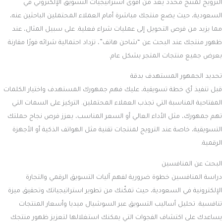
الترويج لمنتج محدد يعد من أقوى استراتيجيات التسويق الإلكتروني في
السعودية، حيث يضع منتجك مباشرة أمام العملاء المحتملين الباحثين عنه،
مما يزيد من فرص التحويل إلى عمليات شراء فعلية. على سبيل المثال، عند
ظهور منتجك عند البحث عن “شاحن هاتف”، تزداد احتمالية شرائه فورًا مقارنة
بعرض جميع منتجات المتجر بشكل عام.
تحديد الجمهور المستهدف بدقة
قبل تنفيذ أي خطة تسويقية، عليك فهم جمهورك المستهدف واختيار الكلمات
المفتاحية المناسبة التي تجذب العملاء المحتملين. التركيز على السمات التي
تهم جمهورك، مثل الأداء العالي أو السعر المناسب، يعزز فرص نجاح حملتك
التسويقية، خاصة عند الترويج لمنتجات تقنية مثل الهواتف الذكية أو الأجهزة
الرقمية.
البحث عن المنافسين
دراسة المنافسين خطوة ضرورية لفهم آليات التسويق الرقمي والتجارة
الإلكترونية في السعودية، حيث تمكّنك من تطوير استراتيجياتك وتحقيق ميزة
تنافسية. تحليل أساليب التسويق عبر السوشيال ميديا وأسعار المنتجات
يساعدك على اكتشاف الفجوات التي يمكنك استغلالها لتعزيز ظهور منتجك