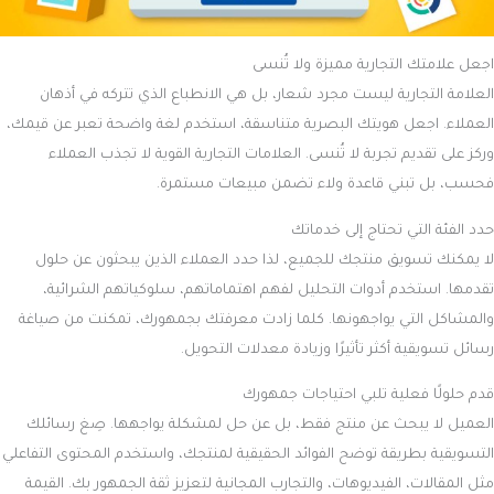
اجعل علامتك التجارية مميزة ولا تُنسى
العلامة التجارية ليست مجرد شعار، بل هي الانطباع الذي تتركه في أذهان
العملاء. اجعل هويتك البصرية متناسقة، استخدم لغة واضحة تعبر عن قيمك،
وركز على تقديم تجربة لا تُنسى. العلامات التجارية القوية لا تجذب العملاء
فحسب، بل تبني قاعدة ولاء تضمن مبيعات مستمرة.
حدد الفئة التي تحتاج إلى خدماتك
لا يمكنك تسويق منتجك للجميع، لذا حدد العملاء الذين يبحثون عن حلول
تقدمها. استخدم أدوات التحليل لفهم اهتماماتهم، سلوكياتهم الشرائية،
والمشاكل التي يواجهونها. كلما زادت معرفتك بجمهورك، تمكنت من صياغة
رسائل تسويقية أكثر تأثيرًا وزيادة معدلات التحويل.
قدم حلولًا فعلية تلبي احتياجات جمهورك
العميل لا يبحث عن منتج فقط، بل عن حل لمشكلة يواجهها. صِغ رسائلك
التسويقية بطريقة توضح الفوائد الحقيقية لمنتجك، واستخدم المحتوى التفاعلي
مثل المقالات، الفيديوهات، والتجارب المجانية لتعزيز ثقة الجمهور بك. القيمة