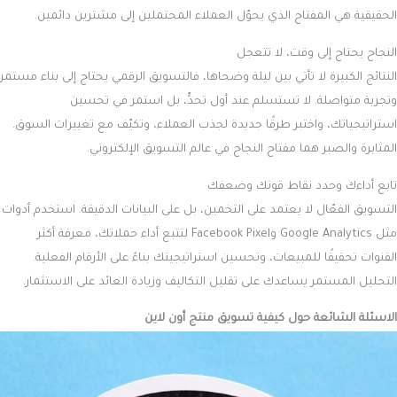
الحقيقية هي المفتاح الذي يحوّل العملاء المحتملين إلى مشترين دائمين.
النجاح يحتاج إلى وقت، لا تتعجل
النتائج الكبيرة لا تأتي بين ليلة وضحاها، فالتسويق الرقمي يحتاج إلى بناء مستمر
وتجربة متواصلة. لا تستسلم عند أول تحدٍّ، بل استمر في تحسين
استراتيجياتك، واختبر طرقًا جديدة لجذب العملاء، وتكيّف مع تغييرات السوق.
المثابرة والصبر هما مفتاح النجاح في عالم التسويق الإلكتروني.
تابع أداءك وحدد نقاط قوتك وضعفك
التسويق الفعّال لا يعتمد على التخمين، بل على البيانات الدقيقة. استخدم أدوات
مثل Google Analytics وFacebook Pixel لتتبع أداء حملاتك، معرفة أكثر
القنوات تحقيقًا للمبيعات، وتحسين استراتيجيتك بناءً على الأرقام الفعلية.
التحليل المستمر يساعدك على تقليل التكاليف وزيادة العائد على الاستثمار.
الاسئ
لة الشائعة حول كيفية تسويق منتج أون لاين