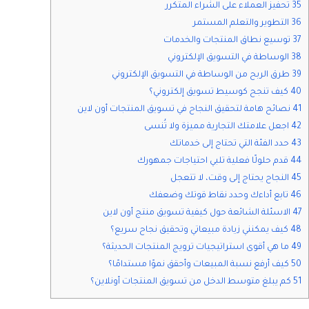
35 تحفيز العملاء على الشراء المتكرر
36 التطوير والتعلم المستمر
37 توسيع نطاق المنتجات والخدمات
38 الوساطة في التسويق الإلكتروني
39 طرق الربح من الوساطة في التسويق الإلكتروني
40 كيف تنجح كوسيط تسويق إلكتروني؟
41 نصائح هامة لتحقيق النجاح في تسويق المنتجات أون لاين
42 اجعل علامتك التجارية مميزة ولا تُنسى
43 حدد الفئة التي تحتاج إلى خدماتك
44 قدم حلولًا فعلية تلبي احتياجات جمهورك
45 النجاح يحتاج إلى وقت، لا تتعجل
46 تابع أداءك وحدد نقاط قوتك وضعفك
47 الاسئلة الشائعة حول كيفية تسويق منتج أون لاين
48 كيف يمكنني زيادة مبيعاتي وتحقيق نجاح سريع؟
49 ما هي أقوى استراتيجيات ترويج المنتجات الحديثة؟
50 كيف أرفع نسبة المبيعات وأحقق نموًا مستدامًا؟
51 كم يبلغ متوسط الدخل من تسويق المنتجات أونلاين؟