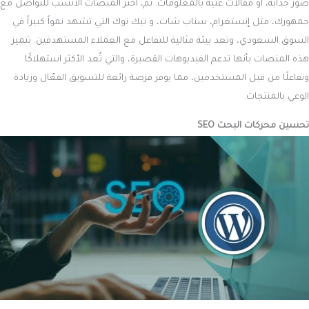
صور جذابة، أو مقالات غنية بالمعلومات. ثم، اختر المنصات الأنسب للتواصل مع
جمهورك، مثل إنستغرام، سناب شات، و تيك توك التي تشهد نمواً كبيراً في
السوق السعودي، وتعد بيئة مثالية للتفاعل مع العملاء المستهدفين. تتميز
هذه المنصات بأنها تدعم الفيديوهات القصيرة، والتي تُعد الأكثر استهلاكًا
وتفاعلًا من قبل المستخدمين، مما يوفر فرصة رائعة للتسويق الفعّال وزيادة
الوعي بالمنتجات.
تحسين محركات البحث SEO