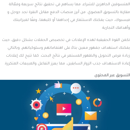
المتسوقين الجاهزين للشراء، مما يساهم في تحقيق نتائج سريعة وفعّالة
مقارنة بالتسويق العضوي. من أبرز منصات الدفع مقابل النقرة نجد جوجل و
فيسبوك، حيث يمكنك الاستثمار في إحداهما أو كليهما، وفقًا لميزانيتك
وأهدافك التجارية.
تكمن القوة الحقيقية لهذه الإعلانات في تخصيص الحملات بشكل دقيق، حيث
يمكنك استهداف جمهور معين بناءً على اهتماماتهم وسلوكياتهم، وبالتالي
زيادة فرص التحويل والظهور المستمر في نتائج البحث. كما تتيح لك إعلانات
إعادة الاستهداف جذب الزوار السابقين، مما يعزز التفاعل والمبيعات المتكررة.
التسويق عبر المحتوى