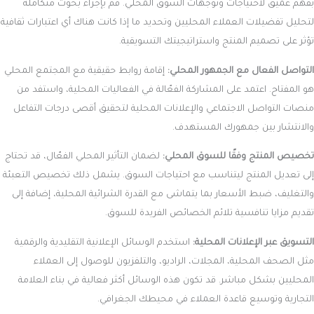
بفهم عميق لاحتياجات وتوجهات السوق المحلي. قم بإجراء بحوث متكاملة
لتحليل تفضيلات العملاء المحليين وتحديد ما إذا كانت هناك أي اعتبارات ثقافية
تؤثر على تصميم المنتج واستراتيجيتك التسويقية.
التواصل الفعال مع الجمهور المحلي:
إقامة روابط حقيقية مع المجتمع المحلي
هو المفتاح. اعتمد على المشاركة الفعّالة في الفعاليات المحلية، واستفد من
منصات التواصل الاجتماعي والإعلانات المحلية لتحقيق أقصى درجات التفاعل
والانتشار بين جمهورك المستهدف.
تخصيص المنتج وفقًا للسوق المحلي:
لضمان التأثير المحلي الفعّال، قد تحتاج
إلى تعديل المنتج ليتناسب مع احتياجات السوق. يشمل ذلك تخصيص التعبئة
والتغليف، ضبط الأسعار بما يتماشى مع القدرة الشرائية المحلية، إضافة إلى
تقديم مزايا تنافسية تلائم الخصائص الفريدة للسوق.
التسويق عبر الإعلانات المحلية:
استخدم الوسائل الإعلانية التقليدية والرقمية
مثل الصحف المحلية، المجلات، الراديو، والتلفزيون للوصول إلى العملاء
المحليين بشكل مباشر. قد تكون هذه الوسائل أكثر فعالية في بناء العلامة
التجارية وتوسيع قاعدة العملاء في محيطك الجغرافي.