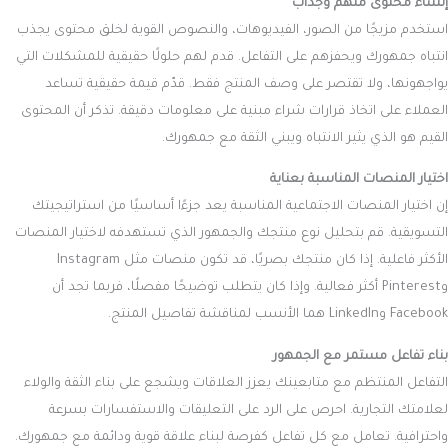
إنشاء محتوى ملهم وجذاب
استخدم مزيجًا من الصور، الفيديوهات، والنصوص القوية لخلق محتوى يجذب
انتباه جمهورك ويحفزهم على التفاعل. قدم لهم حلولًا حقيقية للمشكلات التي
يواجهونها، ولا تقتصر على وصف المنتج فقط. قدّم قيمة حقيقية تساعد
العملاء على اتخاذ قرارات شراء مبنية على معلومات دقيقة. تذكر أن المحتوى
القيم هو الذي يثير الانتباه ويبني الثقة مع جمهورك.
اختيار المنصات المناسبة بعناية
إن اختيار المنصات الاجتماعية المناسبة يعد جزءًا أساسيًا من استراتيجيتك
التسويقية. قم بتحليل نوع منتجك والجمهور الذي تستهدفه لاختيار المنصات
الأكثر فاعلية. إذا كان منتجك بصريًا، قد تكون منصات مثل Instagram
وPinterest أكثر فعالية. وإذا كان يتطلب توضيحًا مفصلًا، فربما تجد أن
Facebook وLinkedIn هما الأنسب لمناقشة تفاصيل المنتج.
بناء تفاعل مستمر مع الجمهور
التفاعل المنتظم مع متابعينك يعزز العلاقات ويشجع على بناء الثقة والولاء
لعلامتك التجارية. احرص على الرد على التعليقات والاستفسارات بسرعة
واحترافية. تعامل مع كل تفاعل كفرصة لبناء علاقة قوية ودائمة مع جمهورك.