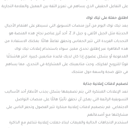
على التفاعل الحقيقي الذي يساهم في تعزيز الثقة بين العميل والعلامة التجارية.
اطلاق حملة على تيك توك
يعد تيك توك اليوم من أبرز منصات التسويق التي تسيطر على اهتمام الأجيال
الحديثة مثل الجيل الألفي و جيل الـ Z. أحد أبرز عناصر نجاح هذه المنصة هو
التحديات الفريدة التي تثير الحماس وتحقق تفاعلاً هائلًا. يمكنك الاستفادة من
هذه الظاهرة عبر إطلاق تحدي مميز، سواء باستخدام إعلانات تيك توك
المدفوعة أو بشكل عضوي إذا كان لديك قاعدة متابعين كبيرة. اختر هاشتاغًا
قويًا للترويج لفكرتك، وحث متابعينك على المشاركة في التحدي، مما يساهم
في خلق ضجة واسعة حول منتجك.
تصميم لافتات إعلانية جذابة
تعد الإعلانات المبتكرة التي يتم تصميمها بشكل يجذب الأنظار أحد الأساليب
التسويقية الرائعة التي يمكن أن تحقق تأثيرًا هائلًا على منصات التواصل
الاجتماعي. قم بتصميم لافتات إعلانية مبتكرة تثير الفضول وتحفز الناس على
مشاركتها مع أصدقائهم.
استخدم الاتجاهات الحالية والميمات لبناء حملات إعلانية تتناغم مع الذاكرة