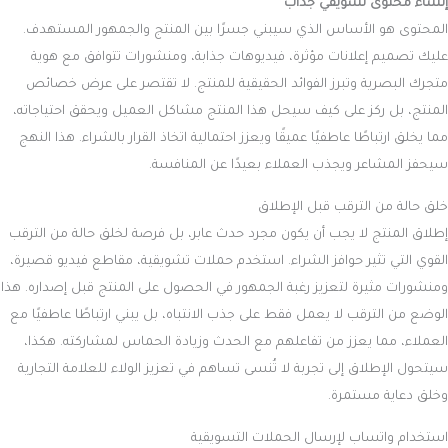
إنشاء محتوى تسويقي جذاب
المحتوى هو الأساس الذي سيبني جسرًا بين المنتج والجمهور المستهدف.
عليك تصميم إعلانات مؤثرة، فيديوهات جذابة، ومنشورات تتوافق مع هوية
متجرك البصرية وتبرز الفوائد الحقيقية للمنتج. لا تقتصر على عرض خصائص
المنتج، بل ركز على كيف سيحل هذا المنتج مشاكل العميل ويحقق احتياجاته،
مما يخلق ارتباطًا عاطفيًا عميقًا ويعزز احتمالية اتخاذ القرار بالشراء. هذا النهج
سيحفز المشاعر ويجذب العملاء بعيدًا عن المنافسة.
خلق حالة من الترقب قبل الإطلاق
إطلاق المنتج لا يجب أن يكون مجرد حدث عابر، بل فرصة لخلق حالة من الترقب
القوي التي تثير حوافز الشراء. استخدم حملات تشويقية، مقاطع فيديو قصيرة،
ومنشورات مثيرة لتعزيز رغبة الجمهور في الحصول على المنتج قبل إصداره. هذا
الوضع من الترقب لا يعمل فقط على جذب الانتباه، بل يبني ارتباطًا عاطفيًا مع
العملاء، مما يعزز من تفاعلهم مع الحدث وزيادة الحماس لمشاركته. هكذا،
سيتحول الإطلاق إلى تجربة لا تُنسى تساهم في تعزيز الولاء للعلامة التجارية
وخلق دعاية مستمرة.
استخدام واتساب لإرسال الحملات التسويقية