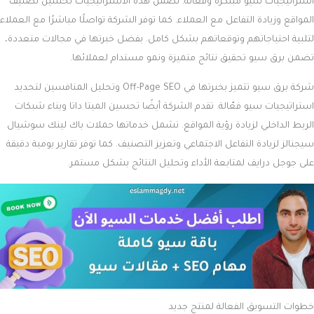
استراتيجيات سيو مبتكرة وفعّالة. تضمن هذه الاستراتيجيات تحسين تصنيف
المواقع وزيادة التفاعل مع العملاء. كما توفر الشركة تواصلًا مباشرًا مع العملاء
لتلبية احتياجاتهم وتوقعاتهم بشكل كامل. بفضل خبرتها في مجالات متعددة،
تضمن برق سيو تحقيق نتائج متميزة ونمو مستدام لعملائها.
شركة برق سيو تتميز بخبرتها في Off-Page SEO وتحليل المنافسين لتحديد
استراتيجيات سيو فعّالة. تقدم الشركة أيضًا تحسين الميتا داتا وبناء شبكات
الربط الداخلي لزيادة رؤية المواقع. تشمل خدماتها حملات باك لينك سوشيال
سيجنالز لزيادة التفاعل الاجتماعي وتعزيز التصنيف. كما توفر تقارير يومية دقيقة
على جوجل درايف لمتابعة الأداء وتحليل النتائج بشكل مستمر.
خطوات التسويق الفعالة لمنتج جديد