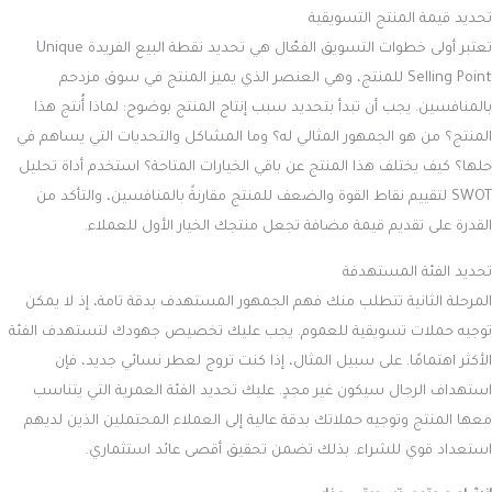
تحديد قيمة المنتج التسويقية
تعتبر أولى خطوات التسويق الفعّال هي تحديد نقطة البيع الفريدة Unique
Selling Point للمنتج، وهي العنصر الذي يميز المنتج في سوق مزدحم
بالمنافسين. يجب أن تبدأ بتحديد سبب إنتاج المنتج بوضوح: لماذا أُنتج هذا
المنتج؟ من هو الجمهور المثالي له؟ وما المشاكل والتحديات التي يساهم في
حلها؟ كيف يختلف هذا المنتج عن باقي الخيارات المتاحة؟ استخدم أداة تحليل
SWOT لتقييم نقاط القوة والضعف للمنتج مقارنةً بالمنافسين، والتأكد من
القدرة على تقديم قيمة مضافة تجعل منتجك الخيار الأول للعملاء.
تحديد الفئة المستهدفة
المرحلة الثانية تتطلب منك فهم الجمهور المستهدف بدقة تامة، إذ لا يمكن
توجيه حملات تسويقية للعموم. يجب عليك تخصيص جهودك لتستهدف الفئة
الأكثر اهتمامًا. على سبيل المثال، إذا كنت تروج لعطر نسائي جديد، فإن
استهداف الرجال سيكون غير مجدٍ. عليك تحديد الفئة العمرية التي يتناسب
معها المنتج وتوجيه حملاتك بدقة عالية إلى العملاء المحتملين الذين لديهم
استعداد قوي للشراء. بذلك تضمن تحقيق أقصى عائد استثماري.