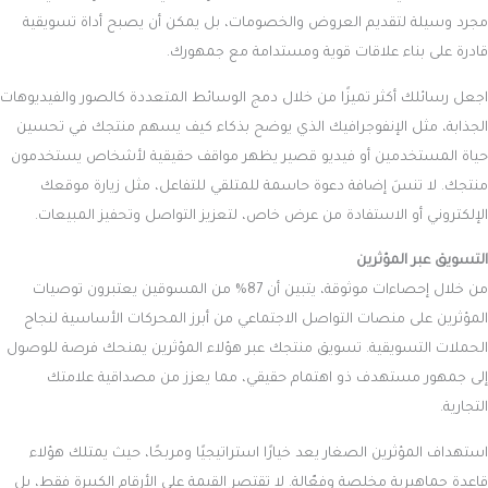
مجرد وسيلة لتقديم العروض والخصومات، بل يمكن أن يصبح أداة تسويقية
قادرة على بناء علاقات قوية ومستدامة مع جمهورك.
اجعل رسائلك أكثر تميزًا من خلال دمج الوسائط المتعددة كالصور والفيديوهات
الجذابة، مثل الإنفوجرافيك الذي يوضح بذكاء كيف يسهم منتجك في تحسين
حياة المستخدمين أو فيديو قصير يظهر مواقف حقيقية لأشخاص يستخدمون
منتجك. لا تنسَ إضافة دعوة حاسمة للمتلقي للتفاعل، مثل زيارة موقعك
الإلكتروني أو الاستفادة من عرض خاص، لتعزيز التواصل وتحفيز المبيعات.
التسويق عبر المؤثرين
من خلال إحصاءات موثوقة، يتبين أن 87% من المسوقين يعتبرون توصيات
المؤثرين على منصات التواصل الاجتماعي من أبرز المحركات الأساسية لنجاح
الحملات التسويقية. تسويق منتجك عبر هؤلاء المؤثرين يمنحك فرصة للوصول
إلى جمهور مستهدف ذو اهتمام حقيقي، مما يعزز من مصداقية علامتك
التجارية.
استهداف المؤثرين الصغار يعد خيارًا استراتيجيًا ومربحًا، حيث يمتلك هؤلاء
قاعدة جماهيرية مخلصة وفعّالة. لا تقتصر القيمة على الأرقام الكبيرة فقط، بل