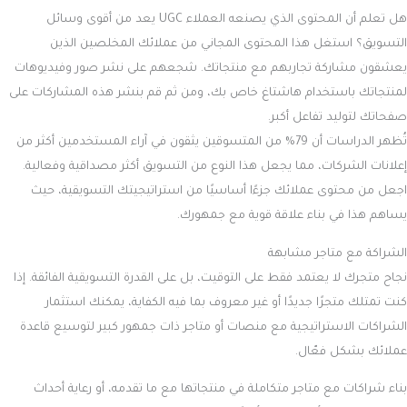
هل تعلم أن المحتوى الذي يصنعه العملاء UGC يعد من أقوى وسائل
التسويق؟ استغل هذا المحتوى المجاني من عملائك المخلصين الذين
يعشقون مشاركة تجاربهم مع منتجاتك. شجعهم على نشر صور وفيديوهات
لمنتجاتك باستخدام هاشتاغ خاص بك، ومن ثم قم بنشر هذه المشاركات على
صفحاتك لتوليد تفاعل أكبر.
تُظهر الدراسات أن 79% من المتسوقين يثقون في آراء المستخدمين أكثر من
إعلانات الشركات، مما يجعل هذا النوع من التسويق أكثر مصداقية وفعالية.
اجعل من محتوى عملائك جزءًا أساسيًا من استراتيجيتك التسويقية، حيث
يساهم هذا في بناء علاقة قوية مع جمهورك.
الشراكة مع متاجر مشابهة
نجاح متجرك لا يعتمد فقط على التوقيت، بل على القدرة التسويقية الفائقة. إذا
كنت تمتلك متجرًا جديدًا أو غير معروف بما فيه الكفاية، يمكنك استثمار
الشراكات الاستراتيجية مع منصات أو متاجر ذات جمهور كبير لتوسيع قاعدة
عملائك بشكل فعّال.
بناء شراكات مع متاجر متكاملة في منتجاتها مع ما تقدمه، أو رعاية أحداث