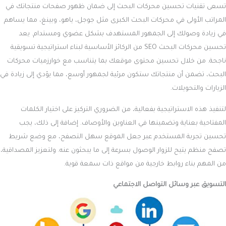
تسعى تقنيات تحسين محركات البحث إلى ضمان ظهور صفحات منتجاتك في
المراتب الأولى في محركات البحث الكبرى مثل جوجل، ياهو، وبينغ، مما يساهم
في زيادة وصولك إلى الجمهور المستهدف بشكل عضوي ومستدام. يعد
تحسين محركات البحث SEO من الركائز الأساسية لبناء استراتيجية تسويقية
ناجحة. من خلال تحسين محتوى موقعك بما يتناسب مع خوارزميات محركات
البحث، تضمن أن منتجاتك ستكون مرئية لجمهور أوسع، مما يؤدي إلى زيادة في
الزيارات والتحويلات.
لتنفيذ هذه الاستراتيجية بفعالية، من الضروري التركيز على اختيار الكلمات
المفتاحية بعناية وتضمينها في العناوين والأوصاف. إضافة إلى ذلك، يجب
تحسين تجربة المستخدم عبر جعل الموقع سهل التصفح، مع وضع شريط
تصفح منظم يتيح للزوار الوصول بسرعة إلى ما يبحثون عنه. ولتعزيز المصداقية،
من المهم بناء روابط خارجية من مواقع ذات سمعة قوية.
التسويق عبر وسائل التواصل الاجتماعي