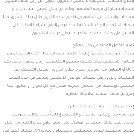
إطلاق الحملات التسويقية لا يضمن بالضرورة تحويل الزوار إلى عملاء فعليين.
عليك استثمار كل فرصة لتفاعلهم، وذلك من خلال تفعيل الشات بوت أو
محادثات واتساب التي تساهم في تقديم الدعم الفوري خلال رحلة التسوق. كما
يمكنك استخدام النوافذ المنبثقة لزيادة فرص إتمام الشراء خاصة إذا كان
العميل على وشك مغادرة المتجر أو التخلي عن سلة التسوق.
تعزيز التفاعل المجتمعي حول المنتج
بعد أن تثير ضجة قوية مع إطلاق المنتج، يجب استغلال هذه الفرصة لتعزيز
التفاعل المجتمعي حوله. يمكنك تشجيع العملاء على إنتاج محتوى خاص بهم
UGC أو التعاون مع المؤثرين لتعزيز نطاق الترويج. التفاعل المستمر مع
التعليقات والردود على منصات التواصل الاجتماعي يساهم في إبقاء الضجة
مستمرة، ويمنعها من التلاشي بسرعة. تفاعل مع كل سؤال أو تعليق، مما
يعزز من علاقة العملاء بعلامتك التجارية.
إعادة استهداف العملاء غير النشيطين
بعد فترة من الإطلاق، قد تتراجع المبيعات إذا لم تُحدث حملات تسويقية
جديدة. يجب عليك استهداف العملاء الذين سبق لهم شراء المنتج من خلال
حملات مخصصة لإعادة تنشيطهم. باستخدام واتساب API، يمكنك أتمتة هذه