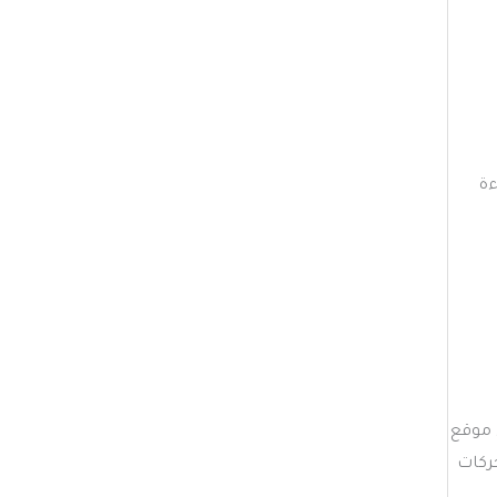
ءة
 موقع
ركات