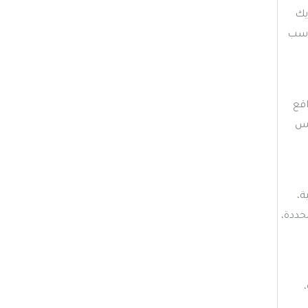
يك
ناسب
اقع
كس
ة،
حددة،