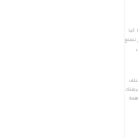
 أما
تتمتع
ل
ختلف
ريقتك
همة