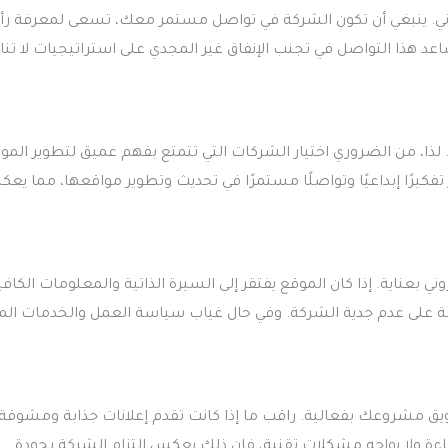
روني. ينبغي أن تكون الشركة في تواصل مستمر معك، تسعى لمعرفة رأ
عد هذا التواصل في تجنب الإنفاق غير المجدي على استراتيجيات لا ت
لذا، من الضروري اختيار الشركات التي تتمتع بفهم عميق لتطوير المو
فكيرًا إبداعيًا وتواصلًا مستمرًا في تحديث وتطوير مواقعها، مما يع
ناية. إذا كان الموقع يفتقر إلى السيرة الذاتية والمعلومات الكافي
مة على عدم جدية الشركة. وفي حال غياب سياسة العمل والخدمات الم
يق مشروعك بفعالية. راقب ما إذا كانت تقدم إعلانات جذابة ومشوقة،
ءة ولا يواجه مشكلات تقنية، فإن ذلك يعكس التزام الشركة بجودة