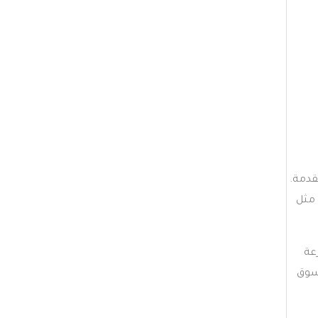
قدمة.
 مثل
عة
لسوق