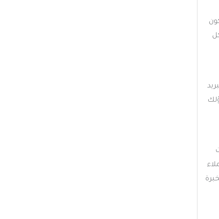
ون
ل
ريد
ؤلك
ت
لاء
برة