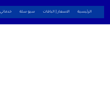
خطي
لى
الرئيسية
الاسعار | الباقات
سيو سلة
خدماتي
لمحتوى