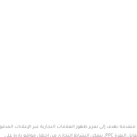
ث Search Engine Marketing هو استراتيجية متقدمة تهدف إلى تعزيز ظهور العلامات التجارية عبر الإعلانات ال
نتائج محرك البحث، مثل جوجل. من خلال إنشاء إعلانات بنظام الدفع مقابل النقرة PPC، يتمكن النشاط التجاري من احتلال مواقع بارزة على