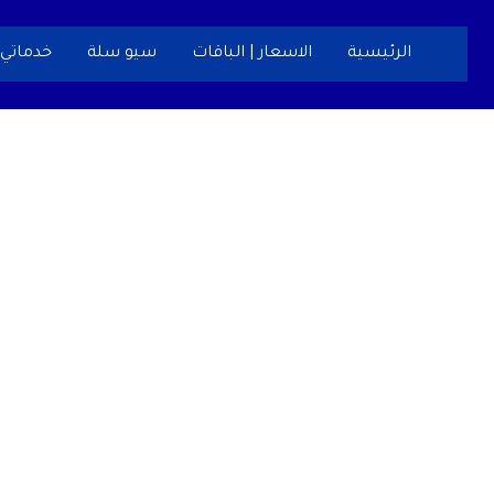
خطي
لى
الرئيسية
الاسعار | الباقات
سيو سلة
خدماتي
لمحتوى