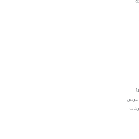
ة
أ
، مما يؤدي إلى ضعف في عرض
ركات