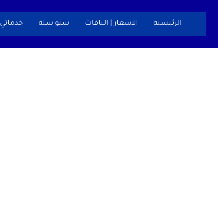
خطي
لى
الرئيسية
الاسعار | الباقات
سيو سلة
خدماتي
لمحتوى