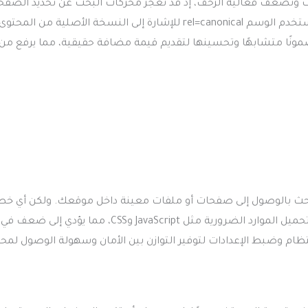
بحث وتُضعف فعالية الزحف، إذ قد تعجز محركات البحث عن تحديد الصفح
الأكثر صلة أو جدارة بالظهور في نتائج البحث. لتجنب هذه الإشكالية، استخدم الوسم rel=canonical للإشارة إلى النسخة الأصلية من المحتوى
ضمونًا متشابهًا وتحسينها لتقديم قيمة مضافة حقيقية، مما يرفع من
سماح لمحركات البحث بالوصول إلى صفحات أو ملفات معينة داخل موقعك. ولكن أي خط
بسيط في إعداد هذا الملف قد يمنع الزحف إلى صفحات حيوية أو يمنع تحميل الموارد الضرورية مثل JavaScript وCSS
تظام وضبط الإعدادات لتوفير التوازن بين الأمان وسهولة الوصول لمح