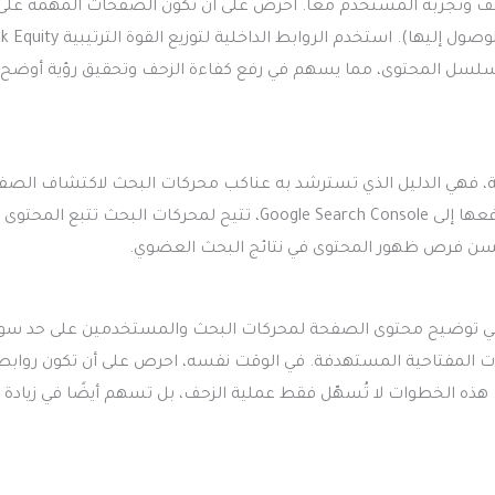
زحف وتجربة المستخدم معًا. احرص على أن تكون الصفحات المهمة على
مسافة قريبة من الصفحة الرئيسية (ألا تتطلب أكثر من ثلاث نقرات للوصول إليها). استخدم الروابط الداخلية ل
لسل المحتوى، مما يسهم في رفع كفاءة الزحف وتحقيق رؤية أوضح
لأي عملية أرشفة ناجحة، فهي الدليل الذي تسترشد به عناكب محركات البحث لاكتشاف ال
الأساسية في موقعك. من خلال إنشاء خريطة موقع محدثة تلقائيًا ورفعها إلى Google Search Console، تتيح لمحركات البحث 
سن فرص ظهور المحتوى في نتائج البحث العضوي.
صفحات Meta Titles وروابط URL دورًا محوريًا في توضيح محتوى الصفحة لمحركات البحث والمستخدمين على حد س
 هذه الخطوات لا تُسهّل فقط عملية الزحف، بل تسهم أيضًا في زيادة