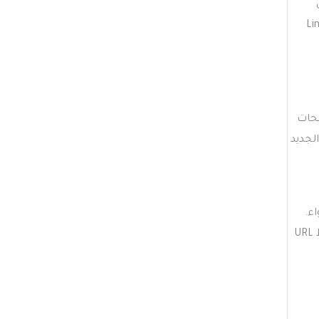
توزيع القوة الترتيبية Link Equity
صفحات
تتبع المحتوى الجديد
واء.
تأكد من أن كل عنوان يعكس بدقة محتوى الصفحة ويحتوي على الكلمات المفتاحية المستهدفة. في الوقت نفسه، احرص على أن تكون روابط URL