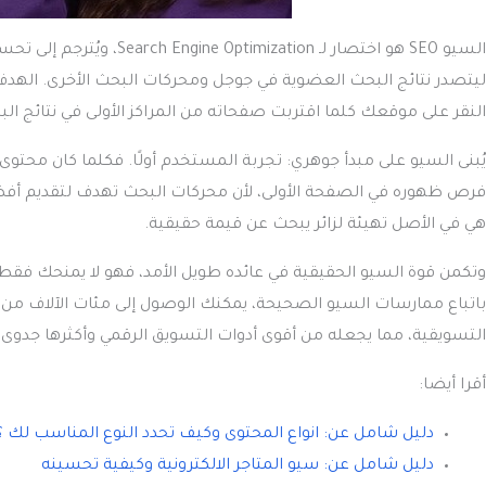
السيو SEO هو اختصار لـ on
ليتصدر نتائج البحث العضوية في جوجل ومحركات البحث الأخرى. الهدف 
النقر على موقعك كلما اقتربت صفحاته من المراكز الأولى في نتائج الب
يُبنى السيو على مبدأ جوهري: تجربة المستخدم أولًا. فكلما كان محتو
فرص ظهوره في الصفحة الأولى، لأن محركات البحث تهدف لتقديم أفض
هي في الأصل تهيئة لزائر يبحث عن قيمة حقيقية.
وتكمن قوة السيو الحقيقية في عائده طويل الأمد، فهو لا يمنحك فقط 
باتباع ممارسات السيو الصحيحة، يمكنك الوصول إلى مئات الآلاف من ال
التسويقية، مما يجعله من أقوى أدوات التسويق الرقمي وأكثرها جدوى.
أقرا أيضا:
دليل شامل عن: انواع المحتوى وكيف تحدد النوع المناسب لك ؟
دليل شامل عن: سيو المتاجر الالكترونية وكيفية تحسينه