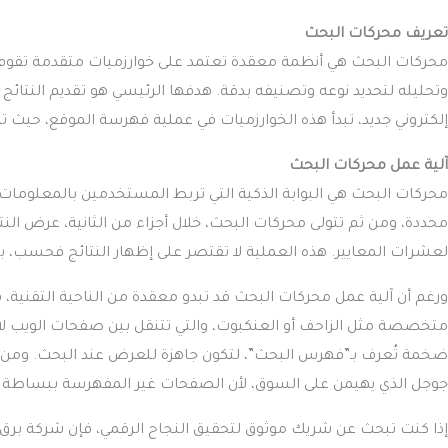
تعريف محركات البحث
محركات البحث هي أنظمة معقدة تعتمد على خوارزميات متقدمة تقوم ب
وتحليله لتحديد نوعه وتصنيفه بدقة. هدفها الرئيسي هو تقديم النتائج
إلكتروني جديد، تبدأ هذه الخوارزميات في عملية فهرسة الموقع، حيث
آلية عمل محركات البحث
محركات البحث هي البوابة الذكية التي تربط المستخدمين بالمعلومات 
محددة، ومن ثم تتولى محركات البحث، خلال أجزاء من الثانية، عرض النتائ
لعشرات المعايير. هذه العملية لا تقتصر على إظهار النتائج فحسب، بل
ورغم أن آلية عمل محركات البحث قد تبدو معقدة من الناحية التقنية، فإ
متخصصة مثل الزاحف أو العنكبوت، والتي تتنقل بين صفحات الويب لا
ضخمة تُعرف بـ”فهرس البحث”، لتكون جاهزة للعرض عند البحث. و
جوجل الذي يهيمن على السوق، لأن الصفحات غير المفهرسة ببساطة لن 
إذا كنت تبحث عن شريك موثوق لتحقيق النجاح الرقمي، فإن شركة برق