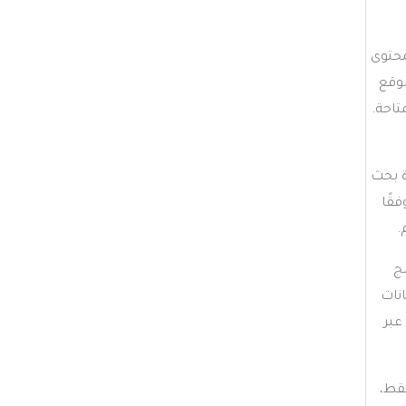
محتوى
موقع
تاحة.
ة بحث
فقًا
.
مج
نات
عبر
قط،