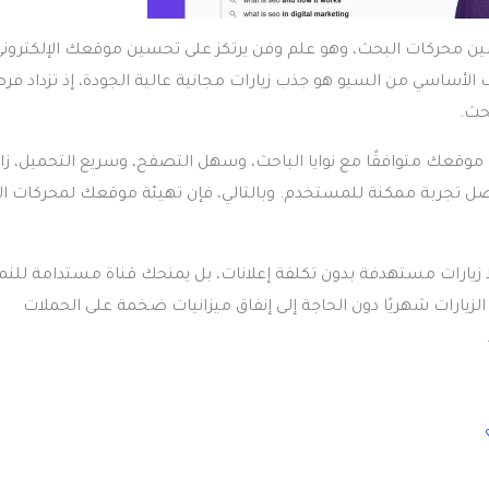
Search Engine Optimizati، ويُترجم إلى تحسين محركات البحث، وهو علم وفن يرتكز على تحسين موقعك الإلكترون
الأساسي من السيو هو جذب زيارات مجانية عالية الجودة، إذ تزداد ف
حث.
ى موقعك متوافقًا مع نوايا الباحث، وسهل التصفح، وسريع التحميل، زا
ل تجربة ممكنة للمستخدم. وبالتالي، فإن تهيئة موقعك لمحركات ا
زيارات مستهدفة بدون تكلفة إعلانات، بل يمنحك قناة مستدامة للنمو
زيارات شهريًا دون الحاجة إلى إنفاق ميزانيات ضخمة على الحملات