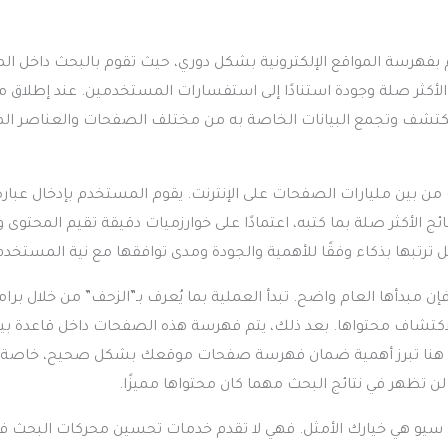
فهرسة المواقع الإلكترونية بشكل دوري، حيث تقوم بالبحث داخل ال
 الأكثر صلة وجودة استنادًا إلى استفسارات المستخدمين. عند إطلاق 
 تكتشف وتجمع البيانات الخاصة به من مختلف الصفحات والعناصر الم
من بين مليارات الصفحات على الإنترنت. يقوم المستخدم بإدخال عبار
ج الأكثر صلة بما كتبه، اعتمادًا على خوارزميات دقيقة تقيم المحتوى و
 ترتبها بذكاء وفقًا للأهمية والجودة ومدى توافقها مع نية المستخدم
ن مبدأها العام واضح. تبدأ العملية بما يُعرف بـ”الزحف” من خلال برا
كتشاف محتواها. بعد ذلك، يتم فهرسة هذه الصفحات داخل قاعدة بيا
من هنا تبرز أهمية ضمان فهرسة صفحات موقعك بشكل صحيح، خاصة 
تظهر في نتائج البحث مهما كان محتواها مميزًا.
 سيو هي خيارك الأمثل. فهي لا تقدم خدمات تحسين محركات البحث ف