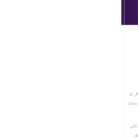
ي
ف
ا
ت
 لا
بناء
 على
ق