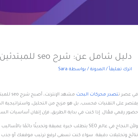
دليل شامل عن: شرح seo للمبتدئين مع جميع الاساسيات
اترك تعليقاً
/
المدونة
/ بواسطة
Sara
في عصر ت
تصدر محركات البحث
مشهد الإنترنت، أصبح
شرح seo للمبتدئين
يقتصر على التقنيات فحسب، بل هو مزيج من التحليل، واستراتيجية ا
حضور رقمي فعّال. إذا كنت في بداية الطريق، فإن إتقان أساسيات السي
ولأن النجاح في عالم SEO يتطلب خبرة عميقة وتحديثًا د
نتائج وتحليلات دقيقة. سواء كنت تسعى لرفع ترتيب موقعك أو جذب ز