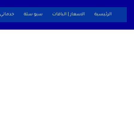
خطي
لى
الرئيسية
الاسعار | الباقات
سيو سلة
خدماتي
لمحتوى