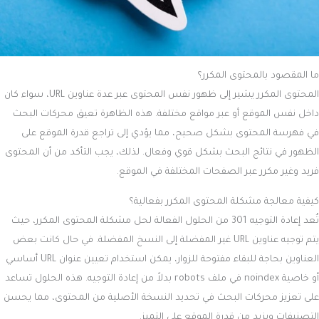
ما المقصود بالمحتوى المكرر؟
المحتوى المكرر يشير إلى ظهور نفس المحتوى عبر عدة عناوين URL، سواء كان
داخل نفس الموقع أو عبر مواقع مختلفة. هذه الظاهرة تعيق محركات البحث
في فهرسة المحتوى بشكل صحيح، مما يؤدي إلى تراجع قدرة الموقع على
الظهور في نتائج البحث بشكل قوي وفعال. لذلك، يجب التأكد من أن المحتوى
فريد وغير مكرر عبر الصفحات المختلفة في الموقع.
كيفية معالجة مشكلة المحتوى المكرر بفعالية؟
تُعد إعادة التوجيه 301 من الحلول الفعالة لحل مشكلة المحتوى المكرر، حيث
يتم توجيه عناوين URL غير المفضلة إلى النسخ المفضلة. في حال كانت بعض
العناوين بحاجة للبقاء مفتوحة للزوار، يمكن استخدام تعيين عنوان URL أساسي
أو خاصية noindex في ملف robots بدلاً من إعادة التوجيه. هذه الحلول تساعد
على تعزيز محركات البحث في تحديد النسخة الأصلية من المحتوى، مما يحسن
التصنيفات ويزيد من قدرة الموقع على التميز.