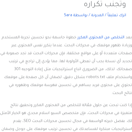
وتجنب تكراره
اترك تعليقاً
/
المدونة
/ بواسطة
Sara
يعد
التخلص من المحتوى المكرر
خطوة حاسمة نحو تحسين تجربة المستخدم
وزيادة ظهور موقعك في محركات البحث. عندما يتكرر نفس المحتوى عبر
صفحات متعددة أو على مواقع مختلفة، فإن محركات البحث قد تجد صعوبة في
تحديد أي نسخة يجب أن تعطي الأولوية لها، مما يؤدي إلى تراجع في ترتيب
صفحاتك. لذلك، من الضروري اتباع استراتيجيات مثل إعادة التوجيه 301
واستخدام ملف robots.txt بشكل دقيق، لضمان أن كل صفحة على موقعك
تحتوي على محتوى فريد يساهم في تحسين فهرسة موقعك وظهوره في
نتائج البحث.
إذا كنت تبحث عن حلول فعّالة للتخلص من المحتوى المكرر وتحقيق نتائج
متميزة في محركات البحث، فإن متخصص السيو اسلام مجدي هو الخيار الأمثل
لك. بفضل خبرته الواسعة في مجال تحسين محركات البحث SEO، يقدم
استراتيجيات مبتكرة لمساعدتك في تحسين ترتيب موقعك على جوجل وضمان