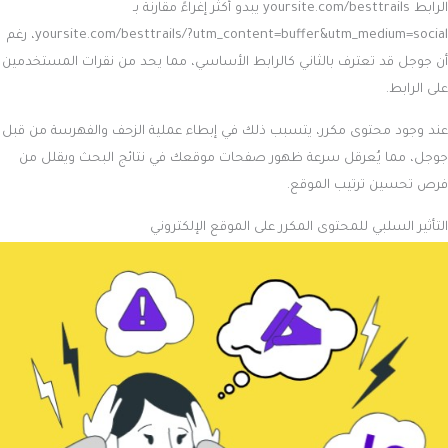
الرابط yoursite.com/besttrails يبدو أكثر إغراءً مقارنة بـ
yoursite.com/besttrails/?utm_content=buffer&utm_medium=social، رغم
أن جوجل قد تعترف بالثاني كالرابط الأساسي، مما يحد من نقرات المستخدمين
على الرابط.
عند وجود محتوى مكرر، يتسبب ذلك في إبطاء عملية الزحف والفهرسة من قبل
جوجل، مما يُعرقل سرعة ظهور صفحات موقعك في نتائج البحث ويقلل من
فرص تحسين ترتيب الموقع.
التأثير السلبي للمحتوى المكرر على الموقع الإلكتروني