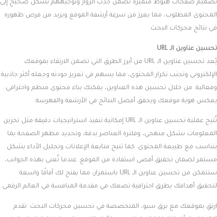
تصميم صفحات هبوط متميزة تضمن جذب الزوار وتوجيههم بشكل صحيح إلى
المحتوى المطلوب، مما يعزز من سرعة أرشفة الموقع ويزيد من فرص ظهوره
في نتائج محركات البحث.
تحسين عناوين الـ URL
يُعد تحسين عناوين الـ URL من أبرز الطرق التي تضمن الارتقاء بموقعك
الإلكتروني وتجنب تكرار المحتوى، مما يسهم في تعزيز جودته وجعله أكثر جاذبية
وفعالية. من خلال تحسين هذه العناوين، يمكنك بناء محتوى منظم واحترافي
يعكس هوية موقعك ويحقق أفضل النتائج في الأرشفة والفهرسة.
تُتيح عملية تحسين عناوين الـ URL إمكانية تنفيذ استراتيجيات دقيقة مثل تخزين
المعلومات بشكل منهجي، وفلترة العناصر بدقة، وتحديد مظهر الصفحة بما
يتناسب مع طبيعة المحتوى. كما تتيح متابعة الإعلانات وتحليل الأداء بشكل
مستمر لضمان تحقيق أقصى استفادة من الموقع. عندما تُعنى بهذه الجوانب،
ستتمكن من تحسين عناوين الـ URL باستمرار، مما يفتح لك آفاقًا واسعة
لتحقيق أهدافك بطرق احترافية تضعك في مقدمة المنافسة في العالم الرقمي.
ارتقِ بموقعك مع برق سيو، المتخصصة في تحسين محركات البحث. تقدم