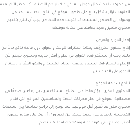
من محركات البحث مثل جوجل، بما في ذلك تراجع التصنيف أو الحظر التام. هذه
العقوبات تؤثر بشكل بالغ على ظهور الموقع في نتائج البحث، ما يحد من
وصوله إلى الجمهور المستهدف. لتجنب هذه المخاطر، يجب أن تلتزم بتقديم
محتوى متميز وجديد يحافظ على مكانة موقعك.
إهدار الموارد والفرص
إنتاج محتوى مكرر يُعد بمثابة استنزاف للوقت والموارد دون فائدة تذكر. بدلاً من
ذلك، يجب أن تستثمر هذه الموارد في تطوير أفكار جديدة ومحتوى مبتكر، لأن
الإبداع والابتكار هما السبيل لتحقيق النجاح المستدام والنمو الفعّال، وضمان
التفوق على المنافسين.
تراجع سمعة الموقع
المحتوى المكرر لا يؤثر فقط على انطباع المستخدمين، بل يعكس ضعفًا في
مصداقية الموقع في نظر محركات البحث والمنافسين. المواقع التي تقدم
محتوى مكرر قد تُعتبر أقل موثوقية، مما يؤدي إلى تراجع مكانتها بين المنصات
المنافسة. للحفاظ على مصداقيتك، من الضروري أن تركز على تقديم محتوى
أصيل ومبدع يبني هوية قوية وقيمة مضافة للمستخدم.