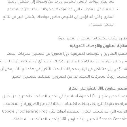
مما يعزز التواجد الرقمي للموقع ويزيد من وصوله إلى جمهور أوسع.
الابتعاد عن العقوبات التي قد تفرضها محركات البحث جراء المحتوى
المكرر، والتي قد تؤدي إلى تقليص حضور موقعك بشكل كبير في نتائج
البحث العضوي.
طرق فعّالة لاكتشاف المحتوى المكرر يدويًا
مقارنة العناوين والأوصاف التعريفية
تلعب العناوين والأوصاف التعريفية دورًا محوريًا في تحسين محركات البحث.
من خلال مراجعة يدوية لهذه العناصر، يمكنك تحديد أي أوجه تشابه أو تطابقات
قد تؤدي إلى مشاكل في ترتيب محركات البحث. التكرار في هذه البيانات يمكن أن
يسبب ارتباكًا لمحركات البحث، لذا من الضروري تعديلها لتحسين التميز.
فحص عناوين URL للعثور على التكرار
يعد فحص عناوين URL خطوة أساسية في تحديد الصفحات المكررة. من خلال
مراجعة دقيقة للروابط، يمكنك اكتشاف الاختلافات غير الضرورية أو المعلمات
الزائدة التي قد تسبب التكرار. استخدم أدوات مثل Screaming Frog أو Google
Search Console لتحليل بنية عناوين URL وتحديد المشكلات المحتملة.