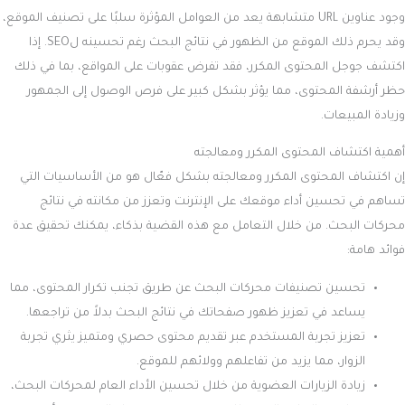
وجود عناوين URL متشابهة يعد من العوامل المؤثرة سلبًا على تصنيف الموقع،
وقد يحرم ذلك الموقع من الظهور في نتائج البحث رغم تحسينه لSEO. إذا
اكتشف جوجل المحتوى المكرر، فقد تفرض عقوبات على المواقع، بما في ذلك
حظر أرشفة المحتوى، مما يؤثر بشكل كبير على فرص الوصول إلى الجمهور
وزيادة المبيعات.
أهمية اكتشاف المحتوى المكرر ومعالجته
إن اكتشاف المحتوى المكرر ومعالجته بشكل فعّال هو من الأساسيات التي
تساهم في تحسين أداء موقعك على الإنترنت وتعزز من مكانته في نتائج
محركات البحث. من خلال التعامل مع هذه القضية بذكاء، يمكنك تحقيق عدة
فوائد هامة:
تحسين تصنيفات محركات البحث عن طريق تجنب تكرار المحتوى، مما
يساعد في تعزيز ظهور صفحاتك في نتائج البحث بدلاً من تراجعها.
تعزيز تجربة المستخدم عبر تقديم محتوى حصري ومتميز يثري تجربة
الزوار، مما يزيد من تفاعلهم وولائهم للموقع.
زيادة الزيارات العضوية من خلال تحسين الأداء العام لمحركات البحث،