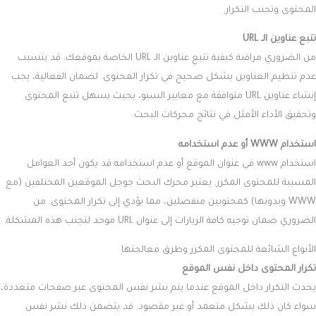
المحتوى وتجنب التكرار.
تتبع عناوين الـ URL
من الضروري مراقبة كيفية تتبع عناوين الـ URL الخاصة بموقعك. قد يتسبب
عدم تنظيم العناوين بشكل صحيح في تكرار المحتوى. لضمان الفعالية، يجب
إنشاء عناوين URL متوافقة مع معايير السيو، بحيث يسهل تتبع المحتوى
وتحقيق الأداء الأمثل في نتائج محركات البحث.
استخدام WWW أو عدم استخدامه
استخدام www في عنوان الموقع أو عدم استخدامه قد يكون أحد العوامل
المسببة للمحتوى المكرر. يعتبر محرك البحث جوجل الموقعين المختلفين (مع
WWW وبدونها) كمحتويين منفصلين، مما يؤدي إلى تكرار المحتوى. من
الضروري ضمان توجيه كافة الزيارات إلى عنوان URL موحد لتجنب هذه المشكلة.
الأنواع الشائعة للمحتوى المكرر وطرق معالجتها
تكرار المحتوى داخل نفس الموقع
يحدث التكرار داخل الموقع عندما يتم نشر نفس المحتوى عبر صفحات متعددة،
سواء كان ذلك بشكل متعمد أو غير مقصود. قد يتضمن ذلك نشر نفس