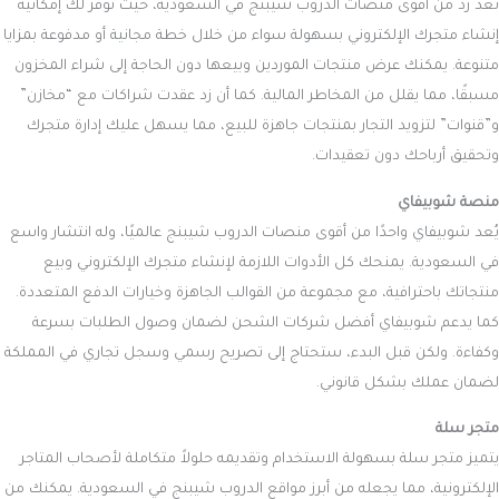
تُعد زد من أقوى منصات الدروب شيبنج في السعودية، حيث توفر لك إمكانية
إنشاء متجرك الإلكتروني بسهولة سواء من خلال خطة مجانية أو مدفوعة بمزايا
متنوعة. يمكنك عرض منتجات الموردين وبيعها دون الحاجة إلى شراء المخزون
مسبقًا، مما يقلل من المخاطر المالية. كما أن زد عقدت شراكات مع “مخازن”
و”قنوات” لتزويد التجار بمنتجات جاهزة للبيع، مما يسهل عليك إدارة متجرك
وتحقيق أرباحك دون تعقيدات.
منصة شوبيفاي
يُعد شوبيفاي واحدًا من أقوى منصات الدروب شيبنج عالميًا، وله انتشار واسع
في السعودية. يمنحك كل الأدوات اللازمة لإنشاء متجرك الإلكتروني وبيع
منتجاتك باحترافية، مع مجموعة من القوالب الجاهزة وخيارات الدفع المتعددة.
كما يدعم شوبيفاي أفضل شركات الشحن لضمان وصول الطلبات بسرعة
وكفاءة. ولكن قبل البدء، ستحتاج إلى تصريح رسمي وسجل تجاري في المملكة
لضمان عملك بشكل قانوني.
متجر سلة
يتميز متجر سلة بسهولة الاستخدام وتقديمه حلولاً متكاملة لأصحاب المتاجر
الإلكترونية، مما يجعله من أبرز مواقع الدروب شيبنج في السعودية. يمكنك من