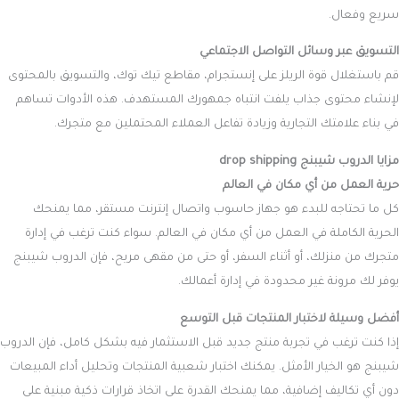
سريع وفعال.
التسويق عبر وسائل التواصل الاجتماعي
قم باستغلال قوة الريلز على إنستجرام، مقاطع تيك توك، والتسويق بالمحتوى
لإنشاء محتوى جذاب يلفت انتباه جمهورك المستهدف. هذه الأدوات تساهم
في بناء علامتك التجارية وزيادة تفاعل العملاء المحتملين مع متجرك.
مزايا الدروب شيبنج drop shipping
حرية العمل من أي مكان في العالم
كل ما تحتاجه للبدء هو جهاز حاسوب واتصال إنترنت مستقر، مما يمنحك
الحرية الكاملة في العمل من أي مكان في العالم. سواء كنت ترغب في إدارة
متجرك من منزلك، أو أثناء السفر، أو حتى من مقهى مريح، فإن الدروب شيبنج
يوفر لك مرونة غير محدودة في إدارة أعمالك.
أفضل وسيلة لاختبار المنتجات قبل التوسع
إذا كنت ترغب في تجربة منتج جديد قبل الاستثمار فيه بشكل كامل، فإن الدروب
شيبنج هو الخيار الأمثل. يمكنك اختبار شعبية المنتجات وتحليل أداء المبيعات
دون أي تكاليف إضافية، مما يمنحك القدرة على اتخاذ قرارات ذكية مبنية على