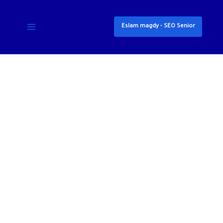
خطي
لى
Eslam magdy - SEO Senior
لمحتوى