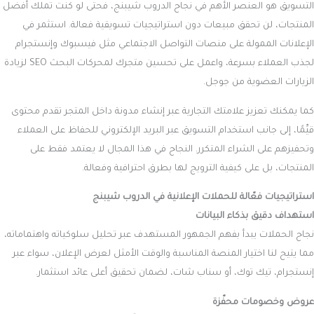
التسويق هو العنصر الأهم في نجاح الدروب شيبنج، فحتى لو كنت تملك أفضل
المنتجات، لن تحقق مبيعات دون استراتيجيات تسويقية فعالة. استثمر في
الإعلانات الممولة على منصات التواصل الاجتماعي مثل فيسبوك وإنستجرام
لجذب العملاء بسرعة، واعمل على تحسين متجرك لمحركات البحث SEO لزيادة
الزيارات العضوية من جوجل.
كما يمكنك تعزيز علامتك التجارية عبر إنشاء مدونة داخل المتجر تقدم محتوى
قيِّمًا، إلى جانب استخدام التسويق عبر البريد الإلكتروني للحفاظ على العملاء
وتحفيزهم على الشراء المتكرر. النجاح في هذا المجال لا يعتمد فقط على
المنتجات، بل على كيفية الترويج لها بطرق احترافية وفعالة.
استراتيجيات فعّالة للحملات الإعلانية في الدروب شيبنج
استهداف دقيق بذكاء البيانات
نجاح الحملات يبدأ بفهم الجمهور المستهدف عبر تحليل سلوكياته واهتماماته،
مما يتيح لنا اختيار المنصة المناسبة والوقت الأمثل لعرض الإعلان، سواء عبر
إنستجرام، تيك توك، أو سناب شات، لضمان تحقيق أعلى عائد استثمار.
عروض وخصومات محفّزة