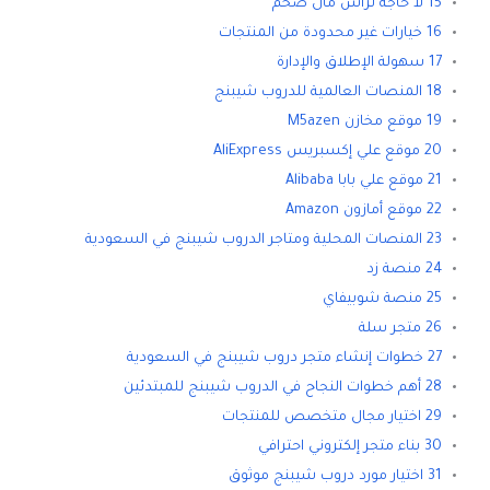
15 لا حاجة لرأس مال ضخم
16 خيارات غير محدودة من المنتجات
17 سهولة الإطلاق والإدارة
18 المنصات العالمية للدروب شيبنج
19 موقع مخازن M5azen
20 موقع علي إكسبريس AliExpress
21 موقع علي بابا Alibaba
22 موقع أمازون Amazon
23 المنصات المحلية ومتاجر الدروب شيبنج في السعودية
24 منصة زد
25 منصة شوبيفاي
26 متجر سلة
27 خطوات إنشاء متجر دروب شيبنج في السعودية
28 أهم خطوات النجاح في الدروب شيبنج للمبتدئين
29 اختيار مجال متخصص للمنتجات
30 بناء متجر إلكتروني احترافي
31 اختيار مورد دروب شيبنج موثوق