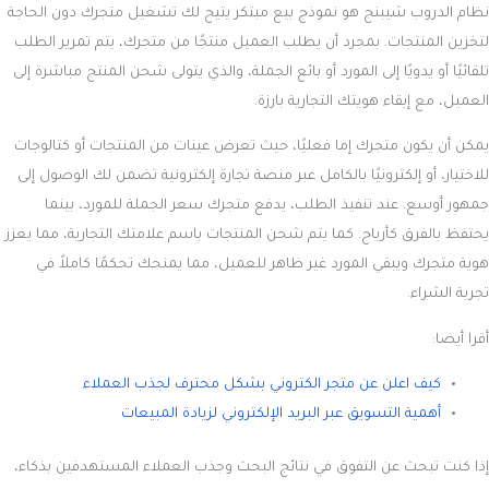
نظام الدروب شيبنج هو نموذج بيع مبتكر يتيح لك تشغيل متجرك دون الحاجة
لتخزين المنتجات. بمجرد أن يطلب العميل منتجًا من متجرك، يتم تمرير الطلب
تلقائيًا أو يدويًا إلى المورد أو بائع الجملة، والذي يتولى شحن المنتج مباشرة إلى
العميل، مع إبقاء هويتك التجارية بارزة.
يمكن أن يكون متجرك إما فعليًا، حيث تعرض عينات من المنتجات أو كتالوجات
للاختيار، أو إلكترونيًا بالكامل عبر منصة تجارة إلكترونية تضمن لك الوصول إلى
جمهور أوسع. عند تنفيذ الطلب، يدفع متجرك سعر الجملة للمورد، بينما
يحتفظ بالفرق كأرباح. كما يتم شحن المنتجات باسم علامتك التجارية، مما يعزز
هوية متجرك ويبقي المورد غير ظاهر للعميل، مما يمنحك تحكمًا كاملاً في
تجربة الشراء.
أقرا أيضا:
كيف اعلن عن متجر الكتروني بشكل محترف لجذب العملاء
أهمية التسويق عبر البريد الإلكتروني لزيادة المبيعات
إذا كنت تبحث عن التفوق في نتائج البحث وجذب العملاء المستهدفين بذكاء،