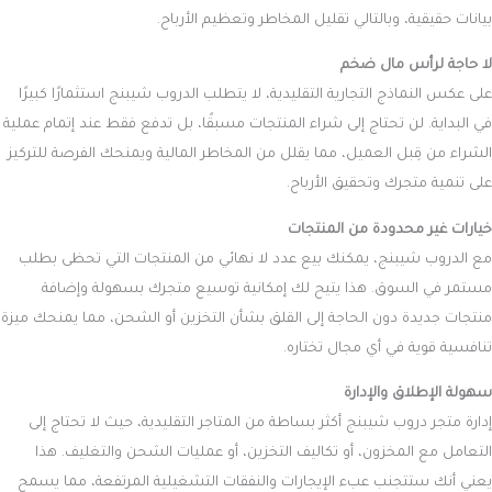
بيانات حقيقية، وبالتالي تقليل المخاطر وتعظيم الأرباح.
لا حاجة لرأس مال ضخم
على عكس النماذج التجارية التقليدية، لا يتطلب الدروب شيبنج استثمارًا كبيرًا
في البداية. لن تحتاج إلى شراء المنتجات مسبقًا، بل تدفع فقط عند إتمام عملية
الشراء من قِبل العميل، مما يقلل من المخاطر المالية ويمنحك الفرصة للتركيز
على تنمية متجرك وتحقيق الأرباح.
خيارات غير محدودة من المنتجات
مع الدروب شيبنج، يمكنك بيع عدد لا نهائي من المنتجات التي تحظى بطلب
مستمر في السوق. هذا يتيح لك إمكانية توسيع متجرك بسهولة وإضافة
منتجات جديدة دون الحاجة إلى القلق بشأن التخزين أو الشحن، مما يمنحك ميزة
تنافسية قوية في أي مجال تختاره.
سهولة الإطلاق والإدارة
إدارة متجر دروب شيبنج أكثر بساطة من المتاجر التقليدية، حيث لا تحتاج إلى
التعامل مع المخزون، أو تكاليف التخزين، أو عمليات الشحن والتغليف. هذا
يعني أنك ستتجنب عبء الإيجارات والنفقات التشغيلية المرتفعة، مما يسمح