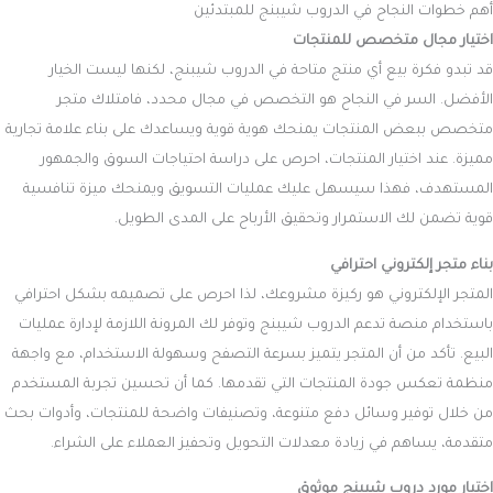
أهم خطوات النجاح في الدروب شيبنج للمبتدئين
اختيار مجال متخصص للمنتجات
قد تبدو فكرة بيع أي منتج متاحة في الدروب شيبنج، لكنها ليست الخيار
الأفضل. السر في النجاح هو التخصص في مجال محدد، فامتلاك متجر
متخصص ببعض المنتجات يمنحك هوية قوية ويساعدك على بناء علامة تجارية
مميزة. عند اختيار المنتجات، احرص على دراسة احتياجات السوق والجمهور
المستهدف، فهذا سيسهل عليك عمليات التسويق ويمنحك ميزة تنافسية
قوية تضمن لك الاستمرار وتحقيق الأرباح على المدى الطويل.
بناء متجر إلكتروني احترافي
المتجر الإلكتروني هو ركيزة مشروعك، لذا احرص على تصميمه بشكل احترافي
باستخدام منصة تدعم الدروب شيبنج وتوفر لك المرونة اللازمة لإدارة عمليات
البيع. تأكد من أن المتجر يتميز بسرعة التصفح وسهولة الاستخدام، مع واجهة
منظمة تعكس جودة المنتجات التي تقدمها. كما أن تحسين تجربة المستخدم
من خلال توفير وسائل دفع متنوعة، وتصنيفات واضحة للمنتجات، وأدوات بحث
متقدمة، يساهم في زيادة معدلات التحويل وتحفيز العملاء على الشراء.
اختيار مورد دروب شيبنج موثوق