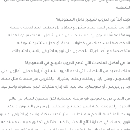
يُفضل الاطلاع على القوانين المحلية أو استشارة خبير لضمان الامتثال الكامل
للأنظمة.
كيف أبدأ في الدروب شيبنج داخل السعودية؟
الدروب شيبنج ليس مجرد مشروع سهل، بل يتطلب استراتيجية واضحة
وفهمًا عميقًا للسوق. إذا كنت تبحث عن دليل شامل، يمكنك قراءة المقالة
المخصصة لمساعدتك في خطوات البداية، أو حجز استشارة تسويقية
متخصصة مع أحد خبرائنا للحصول على توجيه احترافي يناسب احتياجاتك.
ما هي أفضل المنصات التي تدعم الدروب شيبنج في السعودية؟
هناك العديد من المنصات التي تدعم الدروب شيبنج، أبرزها مخازن، أمازون، علي
إكسبرس، وعلي بابا، ويمكنك ربطها بمتجرك الإلكتروني عبر منصات مثل سلة،
زد، ووردبريس، أو شوبيفاي، مما يتيح لك إدارة عمليات البيع بسهولة واحترافية.
في الختام، دروب شوبنق هو فرصة استثنائية لمن يسعون للنجاح في عالم
التجارة الإلكترونية، لكنه ليس مجرد بيع منتجات، بل فن في التسويق والتميز
وسط المنافسة. النجاح فيه يتطلب استراتيجيات ذكية، وتسويق احترافي، وسيو
قوي يجعلك في صدارة نتائج البحث. إذا كنت جادًا في تحقيق مبيعات مستدامة