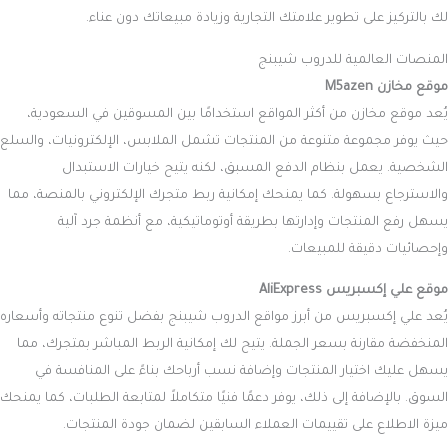
لك بالتركيز على تطوير علامتك التجارية وزيادة مبيعاتك دون عناء.
المنصات العالمية للدروب شيبنج
موقع مخازن M5azen
يُعد موقع مخازن من أكثر المواقع استخدامًا بين المسوقين في السعودية،
حيث يوفر مجموعة متنوعة من المنتجات تشمل الملابس، الإلكترونيات، والسلع
الشخصية. يعمل بنظام الدفع المسبق، لكنه يتيح خيارات الاستبدال
والاسترجاع بسهولة. كما يمنحك إمكانية ربط متجرك الإلكتروني بالمنصة، مما
يسهل رفع المنتجات وإدارتها بطريقة أوتوماتيكية، مع أنظمة جرد آلية
وإحصائيات دقيقة للمبيعات.
موقع علي إكسبريس AliExpress
يُعد علي إكسبريس من أبرز مواقع الدروب شيبنج بفضل تنوع منتجاته وأسعاره
المنخفضة مقارنة بسعر الجملة. يتيح لك إمكانية الربط المباشر بمتجرك، مما
يسهل عليك اختيار المنتجات وإضافة نسب أرباحك بناءً على المنافسة في
السوق. بالإضافة إلى ذلك، يوفر دعمًا فنيًا متكاملاً لمتابعة الطلبات، كما يمنحك
ميزة الاطلاع على تقييمات العملاء السابقين لضمان جودة المنتجات.