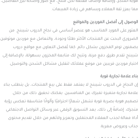
هوية المتجر، وإضافة أوصاف مقنعة لكل منتج، مع صور واضحة تبرز التفاصيل،
مما يعزز ثقة العملاء ويساهم في زيادة المبيعات.
الوصول إلى أفضل الموردين والمواقع
العثور على المورد المناسب هو عنصر أساسي في نجاح الدروب شيبنج. من
الضروري البحث عن المنتجات الأكثر طلبًا وجودة، والتعامل مع موردين موثوقين
يضمنون توفر المخزون بشكل دائم. كما يُفضل التعاون مع مواقع دروب
شيبنج تقدم طرق دفع مرنة، وتتيح لك متابعة المخزون بسهولة، بالإضافة إلى
اختيار موردين قريبين من موقع عملائك لتقليل مشاكل الشحن والتوصيل.
بناء علامة تجارية قوية
إن النجاح في الدروب شيبنج لا يعتمد فقط على بيع المنتجات، بل يتطلب بناء
علامة تجارية متميزة تميزك عن المنافسين. يمكنك تحقيق ذلك من خلال
تصميم هوية بصرية قوية تشمل شعارًا احترافيًا وألوانًا متناسقة تعكس رؤية
متجرك. إضافةً إلى ذلك، يعد التسويق الرقمي عبر وسائل التواصل الاجتماعي
أداة فعالة لجذب العملاء المحتملين وتعزيز ولائهم من خلال تقديم محتوى
جذاب وعروض مغرية.