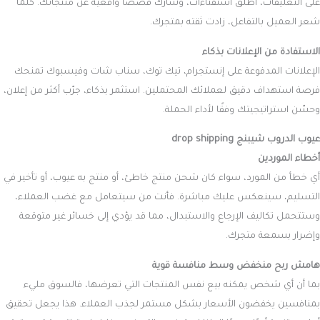
على التعليقات، أطلق استفتاءات، وشارك قصصًا واقعية عن منتجاتك. كلما
شعر العميل بالتفاعل، زادت ثقته بمتجرك.
الاستفادة من الإعلانات بذكاء
الإعلانات المدفوعة على إنستجرام، تيك توك، سناب شات وفيسبوك تمنحك
فرصة استهداف دقيق لعملائك المحتملين. استثمر بذكاء، جرّب أكثر من إعلان،
وحسّن استراتيجيتك وفقًا لأداء الحملة.
عيوب الدروب شيبنج
drop shipping
أخطاء الموردين
أي خطأ من المورد، سواء كان شحن منتج خاطئ، أو منتج به عيوب، أو تأخير في
التسليم، سينعكس عليك مباشرة. فأنت من سيتعامل مع غضب العملاء،
وستتحمل تكاليف الإرجاع والاستبدال، مما قد يؤدي إلى خسائر غير متوقعة
وإضرار بسمعة متجرك.
هامش ربح منخفض وسط منافسة قوية
بما أن أي شخص يمكنه بيع نفس المنتجات التي تعرضها، فالسوق مليء
بمنافسين يخفضون الأسعار بشكل مستمر لجذب العملاء. هذا يجعل تحقيق