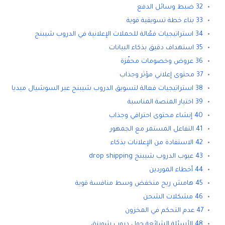
32 ضبط وسائل الدفع
33 بناء خطة تسويقية قوية
34 استراتيجيات فعّالة للحملات الإعلانية في الدروب شيبنج
35 استهداف دقيق بذكاء البيانات
36 عروض وخصومات محفّزة
37 محتوى إعلاني مؤثر وجذاب
38 استراتيجيات فعالة لتسويق الدروب شيبنج عبر السوشيال ميديا
39 اختيار المنصة المناسبة
40 إنشاء محتوى احترافي وجذاب
41 التفاعل المستمر مع الجمهور
42 الاستفادة من الإعلانات بذكاء
43 عيوب الدروب شيبنج drop shipping
44 أخطاء الموردين
45 هامش ربح منخفض وسط منافسة قوية
46 مشكلات الشحن
47 عدم التحكم في المخزون
48 الأسئلة الشائعة حول دروب شوبنق