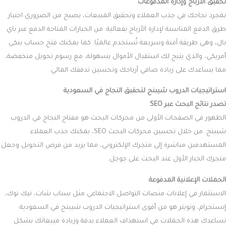
تحقيق الأرباح وإدارة المدفوعات
بمجرد نجاحك في جذب العملاء وتحقيق المبيعات، يصبح من الضروري اختيار
طرق الدفع المناسبة لإدارة الأرباح بفعالية. من الخيارات المتاحة الدفع عبر باي
بال، وهي طريقة آمنة وسريعة تُستخدم عالميًا. كما يمكنك فتح حساب بنكي
أمريكي، والذي يتيح لك استقبال الأموال بسهولة، مع رسوم تحويل منخفضة،
مما يساعدك على زيادة صافي أرباحك وتحسين تدفقك المالي.
استراتيجيات الدروب شيبنج لتحقيق النجاح في السعودية
تصدر نتائج البحث عبر SEO
الظهور في الصفحات الأولى من محركات البحث هو مفتاح النجاح في الدروب
شيبنج. من خلال تحسين محركات البحث SEO، يمكنك جذب العملاء
المستهدفين مباشرة إلى متجرك الإلكتروني، مما يزيد من فرص التحويل وجعل
متجرك الخيار الأول عند البحث على جوجل.
الحملات الإعلانية المدفوعة
الاستثمار في إعلانات منصات التواصل الاجتماعي مثل سناب شات، تيك توك،
إنستجرام، وتويتر هو من أقوى استراتيجيات الدروب شيبنج في السعودية.
تساعدك هذه الحملات في استهداف العملاء بدقة وزيادة مبيعاتك بشكل