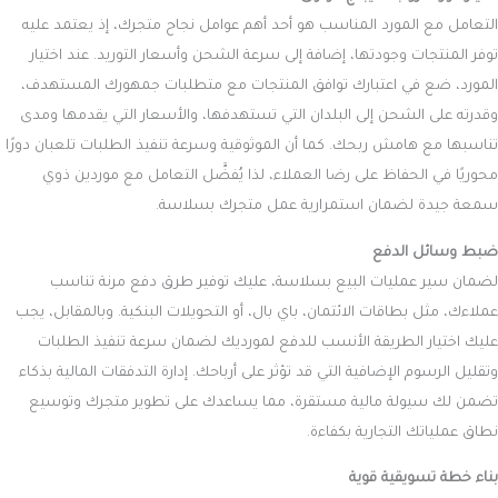
التعامل مع المورد المناسب هو أحد أهم عوامل نجاح متجرك، إذ يعتمد عليه
توفر المنتجات وجودتها، إضافة إلى سرعة الشحن وأسعار التوريد. عند اختيار
المورد، ضع في اعتبارك توافق المنتجات مع متطلبات جمهورك المستهدف،
وقدرته على الشحن إلى البلدان التي تستهدفها، والأسعار التي يقدمها ومدى
تناسبها مع هامش ربحك. كما أن الموثوقية وسرعة تنفيذ الطلبات تلعبان دورًا
محوريًا في الحفاظ على رضا العملاء، لذا يُفضَّل التعامل مع موردين ذوي
سمعة جيدة لضمان استمرارية عمل متجرك بسلاسة.
ضبط وسائل الدفع
لضمان سير عمليات البيع بسلاسة، عليك توفير طرق دفع مرنة تناسب
عملاءك، مثل بطاقات الائتمان، باي بال، أو التحويلات البنكية. وبالمقابل، يجب
عليك اختيار الطريقة الأنسب للدفع لمورديك لضمان سرعة تنفيذ الطلبات
وتقليل الرسوم الإضافية التي قد تؤثر على أرباحك. إدارة التدفقات المالية بذكاء
تضمن لك سيولة مالية مستقرة، مما يساعدك على تطوير متجرك وتوسيع
نطاق عملياتك التجارية بكفاءة.
بناء خطة تسويقية قوية