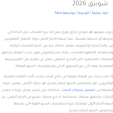
شوبنق 2026
اترك تعليقاً
/
المدونة
/ بواسطة
Sara
دروب شوبنق
هو نموذج تجاري ثوري يتيح لك بيع المنتجات دون الحاجة إلى
تخزينها أو شحنها بنفسك، مما يجعله الخيار الأمثل لرواد الأعمال الطموحين
في عالم التجارة الإلكترونية. يعتمد نجاحك فيه على اختيار المنتجات الرائجة،
واستهداف الجمهور المناسب، وبناء متجر إلكتروني قوي يجذب العملاء ويحقق
المبيعات المستمرة. لكن التحدي الحقيقي يكمن في القدرة على التميز وسط
المنافسة، وهنا يأتي دور التسويق الذكي واستراتيجيات السيو الفعالة.
إذا كنت تبحث عن هيمنة حقيقية في نتائج البحث وجذب آلاف العملاء لمتجرك
الإلكتروني، فإن متخصص السيو اسلام مجدي هو خيارك الأمثل. بفضل خبرته
العميقة في
تحسين محركات البحث
، يساعدك على تصدر جوجل، وزيادة معدل
الزيارات، وتحقيق مبيعات مستدامة. لا تدع متجرك يضيع في الزحام الرقمي، بل
اجعله الخيار الأول لعملائك مع استراتيجيات السيو القوية التي يقدمها
متخصص السيو اسلام مجدي.