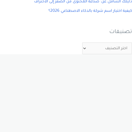
دليلك الشامل عن: صناعة المحتوى من الصفر إلى الاحتراف
كيفية اختيار اسم شركة بالذكاء الاصطناعي 2026؟
تصنيفات
خبرة أكثر من 5 سنوات في مجال تحسين محركات البحث “سيو”، اقدم
خدماتي لمالكي المتاجر الإلكترونية ومواقع الخدمات لأساعدهم في
التصدر على جوجل ومحركات البحث.