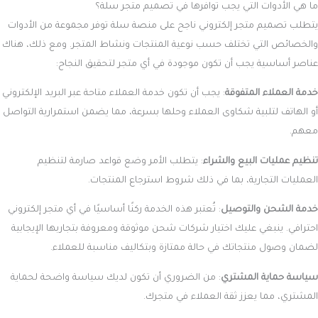
ما هي الأدوات التي يجب توافرها في تصميم متجر سلة؟
يتطلب تصميم متجر إلكتروني ناجح على منصة سلة توفر مجموعة من الأدوات
والخصائص التي تختلف حسب نوعية المنتجات ونشاط المتجر. ومع ذلك، هناك
عناصر أساسية يجب أن تكون موجودة في أي متجر لتحقيق النجاح:
خدمة العملاء المتفوقة
: يجب أن تكون خدمة العملاء متاحة عبر البريد الإلكتروني
أو الهاتف لتلبية شكاوى العملاء وحلها بسرعة، مما يضمن استمرارية التواصل
معهم.
تنظيم عمليات البيع والشراء
: يتطلب الأمر وضع قواعد صارمة لتنظيم
العمليات التجارية، بما في ذلك شروط استرجاع المنتجات.
خدمة الشحن والتوصيل
: تُعتبر هذه الخدمة ركنًا أساسيًا في أي متجر إلكتروني
احترافي. ينبغي عليك اختيار شركات شحن موثوقة ومعروفة بتجاربها الإيجابية
لضمان وصول منتجاتك في حالة ممتازة وبتكاليف مناسبة للعملاء.
سياسة حماية المشتري
: من الضروري أن تكون لديك سياسة واضحة لحماية
المشتري، مما يعزز ثقة العملاء في متجرك.