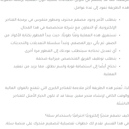
مرتفعة، مما قد يُسهم في تكوين انطباعات سلبية حول العملية برمتها.صعوبة
هذه الطريقة تعود إلى عدة عوامل:
يتطلب الأمر وجود مصمم محترف ومطور متمرس في برمجة المتاجر
الإلكترونية، أو التعاون مع شركة متخصصة في هذا المجال.
تستغرق هذه العملية وقتًا طويلًا، حيث يبدأ المطور بكتابة الأكواد من
الصفر، ثم يأتي دور المصمم، وتبدأ سلسلة التعديلات والتحديثات.
أي تعديل تحتاجه سيتطلب عودتك إلى المطور مرة أخرى.
يتطلب توظيف الفريق المتخصص ميزانية ضخمة.
تحتاج أيضًا إلى استضافة قوية واسم نطاق، مما يزيد من تعقيد
العملية.
لذا، تُعتبر هذه الطريقة أكثر ملاءمة للمتاجر الكبرى التي تتمتع بالموارد المالية
والوقت الكافي لإنشاء متجر مميز، بينما قد لا تكون الخيار الأمثل للمتاجر
الناشئة.
كيف تصمم متجرًا إلكترونيًا احترافيًا باستخدام سلة؟
في هذا القسم، نقدم لك خطوات تفصيلية لتصميم متجرك على منصة سلة،