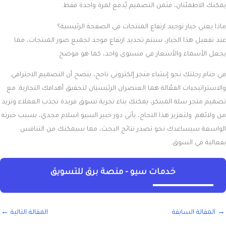
يمكنك الاطمئنان، فثمن التصميم يُدفع لمرة واحدة فقط.
ماذا يعني خيار توحيد ارتفاع المنتجات في الصفحة الرئيسية؟
عند تفعيل هذا الخيار، سيتم تحديد ارتفاع موحد لجميع صور المنتجات، مما
يجعل الأسماء والأسعار في مستوى واحد، كما هو موضح.
في ختام رحلتك نحو إنشاء متجر إلكتروني ناجح، يتضح أن التصميم الاحترافي
والاستراتيجيات الفعّالة هما العنصران الرئيسيان لتحقيق أهدافك التجارية. مع
تصميم متجر سلة
المبتكر، يمكنك بناء تجربة تسوق فريدة تجذب العملاء وتزيد
من ولائهم. ولتعزيز هذا النجاح، يأتي دور خبير السيو اسلام مجدي، بسبب خبرته
الواسعة سيساعدك نحو تصدر نتائج البحث، مما سيمكنك من التنافس
بفعالية في السوق.
خدمات سيو - منصة برق للتسويق
→
المقالة السابقة
المقالة التالية
←