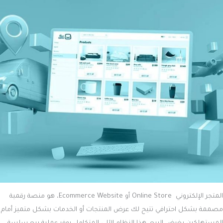
المتجر الإلكتروني Online Store أو Ecommerce Website، هو منصة رقمية
مصممة بشكل احترافي تتيح لك عرض المنتجات أو الخدمات بشكل متميز أمام