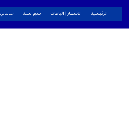
خطي
لى
الرئيسية
الاسعار | الباقات
سيو سلة
خدماتي
لمحتوى