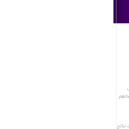
ي
ف
ا
ت
مالهم
نتائج